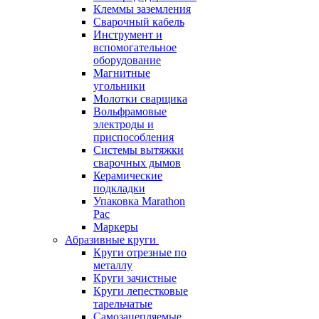
Клеммы заземления
Сварочный кабель
Инструмент и
вспомогательное
оборудование
Магнитные
угольники
Молотки сварщика
Вольфрамовые
электроды и
приспособления
Системы вытяжки
сварочных дымов
Керамические
подкладки
Упаковка Marathon
Pac
Маркеры
Абразивные круги
Круги отрезные по
металлу
Круги зачистные
Круги лепестковые
тарельчатые
Самозацепляемые