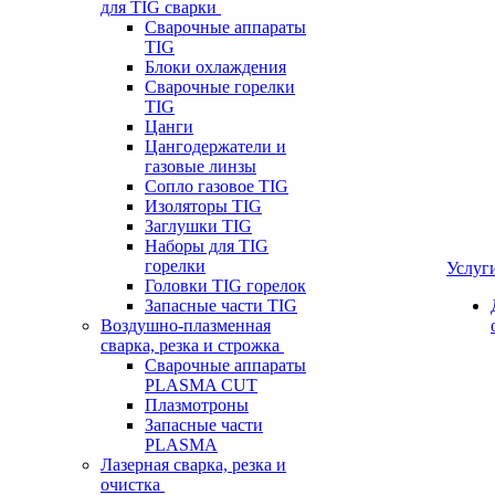
для TIG сварки
Сварочные аппараты
TIG
Блоки охлаждения
Сварочные горелки
TIG
Цанги
Цангодержатели и
газовые линзы
Сопло газовое TIG
Изоляторы TIG
Заглушки TIG
Наборы для TIG
горелки
Услуг
Головки TIG горелок
Запасные части TIG
Воздушно-плазменная
сварка, резка и строжка
Сварочные аппараты
PLASMA CUT
Плазмотроны
Запасные части
PLASMA
Лазерная сварка, резка и
очистка