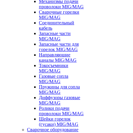
Механизмы подачи
проволоки MIG/MAG
Сварочные горелки
MIG/MAG
Соединительный
кабель
Запасные части
MIG/MAG
Запасные части для
горелок MIG/MAG
Направляющие
каналы MIG/MAG
Токосъемники
MIG/MAG
Газовые сопла
MIG/MAG
Пружины для сопла
MIG/MAG
Диффузоры газовые
MIG/MAG
Ролики подачи
проволоки MIG/MAG
Шейки горелок
(гусаки) MIG/MAG
Сварочное оборудование