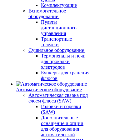
Комплектующие
Вспомогательное
оборудование
Пульты
дистанционного
управления
Транспортные
тележки
Сушильное оборудование
Термопеналы и печи
для прокалки
электродов
Бункеры для хранения
флюсов
Автоматическое оборудование
Автоматическая сварка под
слоем флюса (SAW)
Головки и горелки
(SAW)
Дополнительные
оснащение и опции
для оборудования
автоматической