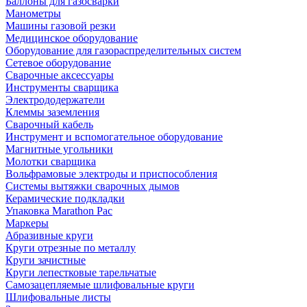
Баллоны для газосварки
Манометры
Машины газовой резки
Медицинское оборудование
Оборудование для газораспределительных систем
Сетевое оборудование
Сварочные аксессуары
Инструменты сварщика
Электрододержатели
Клеммы заземления
Сварочный кабель
Инструмент и вспомогательное оборудование
Магнитные угольники
Молотки сварщика
Вольфрамовые электроды и приспособления
Системы вытяжки сварочных дымов
Керамические подкладки
Упаковка Marathon Pac
Маркеры
Абразивные круги
Круги отрезные по металлу
Круги зачистные
Круги лепестковые тарельчатые
Самозацепляемые шлифовальные круги
Шлифовальные листы