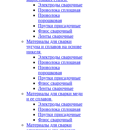
Электроды сварочные
Проволока сплошная
Проволока
порошковая
Прутки присадочные
Флюс сварочный
Ленты сварочные
Материалы для сварки
чугуна и сплавов на основе
никеля
Электроды сварочные
Проволока сплошная
Проволока
порошковая
Прутки присадочные
Флюс сварочный
Ленты сварочные
Материалы для сварки меди
и ее сплавов
Электроды сварочные
Проволока сплошная
Прутки присадочные
Флюс сварочный
Материалы для сварки