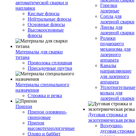
автоматической сварки и
Горелки
наплавки
лазерные
Кислые флюсы
Сопла для
Нейтральные флюсы
лазерной сварки
Основные флюсы
Линзы для
Высокоосновные
лазерной сварки
флюсы
Ролики
подающего
механизма для
Материалы для сварки
лазерного
титана
аппарата
Проволока сплошная
Каналы
Присадочные прутки
направляющие
для лазерного
аппарата
Материалы специального
Уплотнительные
назначения
кольца для
Строжка и резка
лазерной сварки
Припои
Припои оловянно-
Дуговая строжка и
свинцовые
экзотермическая резка
Припои
Воздушно-
высокотехнологичные
дуговая строжка
Олово и баббит