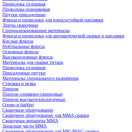
Проволока сплошная
Проволока порошковая
Прутки присадочные
Флюсы и проволоки для износостойкой наплавки
Ленты сварочные
Специализированные материалы
Флюсы и проволоки для автоматической сварки и наплавки
Кислые флюсы
Нейтральные флюсы
Основные флюсы
Высокоосновные флюсы
Материалы для сварки титана
Проволока сплошная
Присадочные прутки
Материалы специального назначения
Строжка и резка
Припои
Припои оловянно-свинцовые
Припои высокотехнологичные
Олово и баббит
Сварочное оборудование
Сварочное оборудование для MMA сварки
Сварочные аппараты MMA
Запасные части MMA
Сварочное оборудование для MIG/MAG сварки