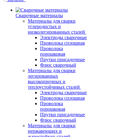
Сварочные материалы
Материалы для сварки
углеродистых и
низколегированных сталей
Электроды сварочные
Проволока сплошная
Проволока
порошковая
Прутки присадочные
Флюс сварочный
Материалы для сварки
легированных
высокопрочных и
теплоустойчивых сталей
Электроды сварочные
Проволока сплошная
Проволока
порошковая
Прутки присадочные
Флюс сварочный
Материалы для сварки
нержавеющих и
жаростойких сталей