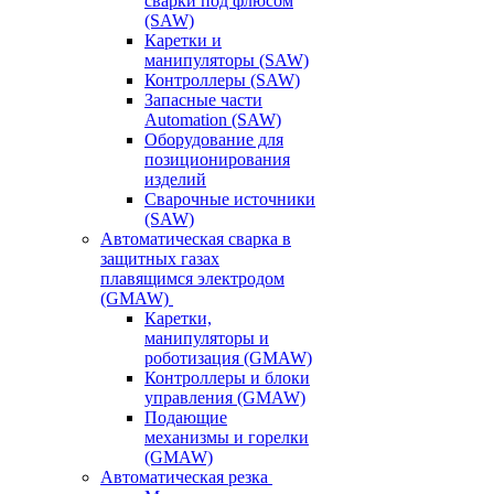
сварки под флюсом
(SAW)
Каретки и
манипуляторы (SAW)
Контроллеры (SAW)
Запасные части
Automation (SAW)
Оборудование для
позиционирования
изделий
Сварочные источники
(SAW)
Автоматическая сварка в
защитных газах
плавящимся электродом
(GMAW)
Каретки,
манипуляторы и
роботизация (GMAW)
Контроллеры и блоки
управления (GMAW)
Подающие
механизмы и горелки
(GMAW)
Автоматическая резка