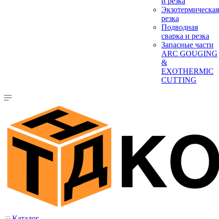
и резка
Экзотермическая
резка
Подводная
сварка и резка
Запасные части
ARC GOUGING
&
EXOTHERMIC
CUTTING
Каталог