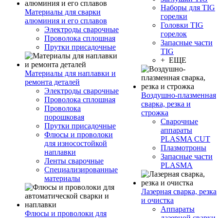
Наборы для TIG
Материалы для сварки
горелки
алюминия и его сплавов
Головки TIG
Электроды сварочные
горелок
Проволока сплошная
Запасные части
Прутки присадочные
TIG
+ ЕЩЕ
Материалы для наплавки и
ремонта деталей
Электроды сварочные
Воздушно-плазменная
Проволока сплошная
сварка, резка и
Проволока
строжка
порошковая
Сварочные
Прутки присадочные
аппараты
Флюсы и проволоки
PLASMA CUT
для износостойкой
Плазмотроны
наплавки
Запасные части
Ленты сварочные
PLASMA
Специализированные
материалы
Лазерная сварка, резка
и очистка
Аппараты
Флюсы и проволоки для
лазерной сварки