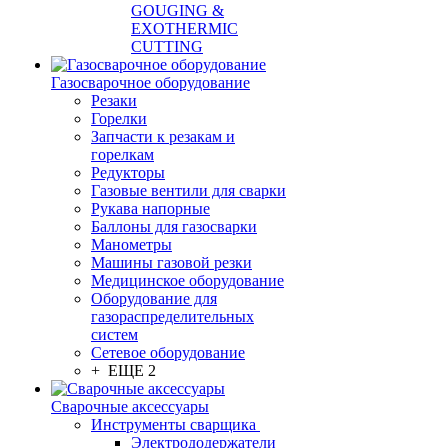
GOUGING &
EXOTHERMIC
CUTTING
Газосварочное оборудование
Резаки
Горелки
Запчасти к резакам и
горелкам
Редукторы
Газовые вентили для сварки
Рукава напорные
Баллоны для газосварки
Манометры
Машины газовой резки
Медицинское оборудование
Оборудование для
газораспределительных
систем
Сетевое оборудование
+ ЕЩЕ 2
Сварочные аксессуары
Инструменты сварщика
Электрододержатели