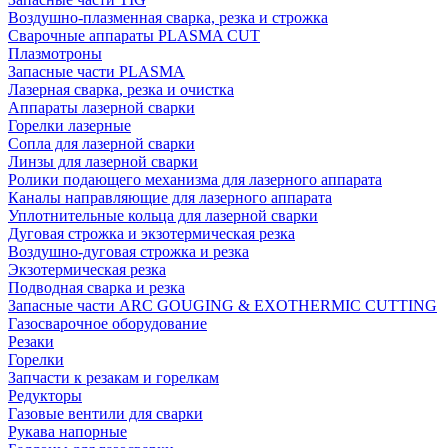
Воздушно-плазменная сварка, резка и строжка
Сварочные аппараты PLASMA CUT
Плазмотроны
Запасные части PLASMA
Лазерная сварка, резка и очистка
Аппараты лазерной сварки
Горелки лазерные
Сопла для лазерной сварки
Линзы для лазерной сварки
Ролики подающего механизма для лазерного аппарата
Каналы направляющие для лазерного аппарата
Уплотнительные кольца для лазерной сварки
Дуговая строжка и экзотермическая резка
Воздушно-дуговая строжка и резка
Экзотермическая резка
Подводная сварка и резка
Запасные части ARC GOUGING & EXOTHERMIC CUTTING
Газосварочное оборудование
Резаки
Горелки
Запчасти к резакам и горелкам
Редукторы
Газовые вентили для сварки
Рукава напорные