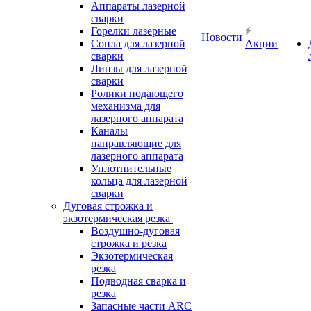
Аппараты лазерной
сварки
Горелки лазерные
Новости
Сопла для лазерной
Акции
сварки
Линзы для лазерной
сварки
Ролики подающего
механизма для
лазерного аппарата
Каналы
направляющие для
лазерного аппарата
Уплотнительные
кольца для лазерной
сварки
Дуговая строжка и
экзотермическая резка
Воздушно-дуговая
строжка и резка
Экзотермическая
резка
Подводная сварка и
резка
Запасные части ARC