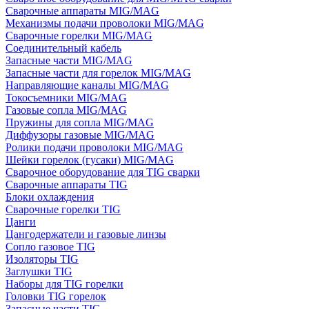
Сварочные аппараты MIG/MAG
Механизмы подачи проволоки MIG/MAG
Сварочные горелки MIG/MAG
Соединительный кабель
Запасные части MIG/MAG
Запасные части для горелок MIG/MAG
Направляющие каналы MIG/MAG
Токосъемники MIG/MAG
Газовые сопла MIG/MAG
Пружины для сопла MIG/MAG
Диффузоры газовые MIG/MAG
Ролики подачи проволоки MIG/MAG
Шейки горелок (гусаки) MIG/MAG
Сварочное оборудование для TIG сварки
Сварочные аппараты TIG
Блоки охлаждения
Сварочные горелки TIG
Цанги
Цангодержатели и газовые линзы
Сопло газовое TIG
Изоляторы TIG
Заглушки TIG
Наборы для TIG горелки
Головки TIG горелок
Запасные части TIG