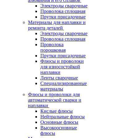
алюминия и его сплавов
Электроды сварочные
Проволока сплошная
Прутки присадочные
Материалы для наплавки и
ремонта деталей
Электроды сварочные
Проволока сплошная
Проволока
порошковая
Прутки присадочные
Флюсы и проволоки
для износостойкой
наплавки
Ленты сварочные
Специализированные
материалы
Флюсы и проволоки для
автоматической сварки и
наплавки
Кислые флюсы
Нейтральные флюсы
Основные флюсы
Высокоосновные
флюсы