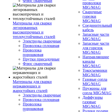
Флюс сварочный
проволоки
MIG/MAG
Сварочные
горелки
MIG/MAG
Материалы для сварки
Соединительны
легированных
кабель
высокопрочных и
Запасные части
теплоустойчивых сталей
MIG/MAG
Электроды сварочные
Запасные части
Проволока сплошная
для горелок
Проволока
MIG/MAG
порошковая
Направляющие
Прутки присадочные
каналы
Флюс сварочный
MIG/MAG
Токосъемники
MIG/MAG
Газовые сопла
Материалы для сварки
MIG/MAG
нержавеющих и
Пружины для
жаростойких сталей
сопла MIG/MAG
Электроды сварочные
Диффузоры
Проволока сплошная
газовые
Проволока
MIG/MAG
порошковая
Ролики подачи