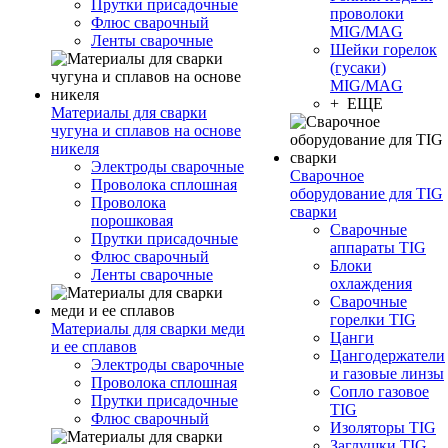
Прутки присадочные
проволоки
Флюс сварочный
MIG/MAG
Ленты сварочные
Шейки горелок
(гусаки)
MIG/MAG
+ ЕЩЕ
Материалы для сварки
чугуна и сплавов на основе
никеля
Электроды сварочные
Сварочное
Проволока сплошная
оборудование для TIG
Проволока
сварки
порошковая
Сварочные
Прутки присадочные
аппараты TIG
Флюс сварочный
Блоки
Ленты сварочные
охлаждения
Сварочные
горелки TIG
Материалы для сварки меди
Цанги
и ее сплавов
Цангодержатели
Электроды сварочные
и газовые линзы
Проволока сплошная
Сопло газовое
Прутки присадочные
TIG
Флюс сварочный
Изоляторы TIG
Заглушки TIG