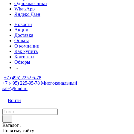
Одноклассники
WhatsApp
Яндекс.Дзен
Новости
Акции
Доставка
Оплата
О компании
Как купить
Контакты
Обзоры
...
+7 (495) 225-95-78
+7 (495) 225-95-78
Многоканальный
sale@ktnd.ru
Войти
Каталог
По всему сайту