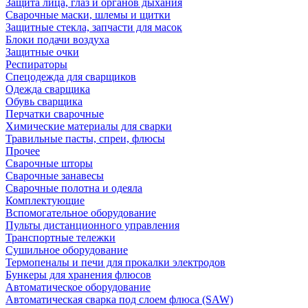
Защита лица, глаз и органов дыхания
Сварочные маски, шлемы и щитки
Защитные стекла, запчасти для масок
Блоки подачи воздуха
Защитные очки
Респираторы
Спецодежда для сварщиков
Одежда сварщика
Обувь сварщика
Перчатки сварочные
Химические материалы для сварки
Травильные пасты, спреи, флюсы
Прочее
Сварочные шторы
Сварочные занавесы
Сварочные полотна и одеяла
Комплектующие
Вспомогательное оборудование
Пульты дистанционного управления
Транспортные тележки
Сушильное оборудование
Термопеналы и печи для прокалки электродов
Бункеры для хранения флюсов
Автоматическое оборудование
Автоматическая сварка под слоем флюса (SAW)