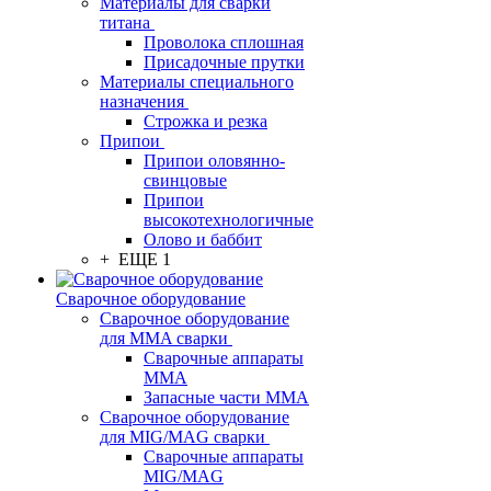
Материалы для сварки
титана
Проволока сплошная
Присадочные прутки
Материалы специального
назначения
Строжка и резка
Припои
Припои оловянно-
свинцовые
Припои
высокотехнологичные
Олово и баббит
+ ЕЩЕ 1
Сварочное оборудование
Сварочное оборудование
для MMA сварки
Сварочные аппараты
MMA
Запасные части MMA
Сварочное оборудование
для MIG/MAG сварки
Сварочные аппараты
MIG/MAG