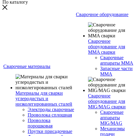
По каталогу
Сварочное оборудование
Сварочное
оборудование для
MMA сварки
Сварочные
аппараты MMA
Сварочные материалы
Запасные части
MMA
Материалы для сварки
Сварочное
углеродистых и
оборудование для
низколегированных сталей
MIG/MAG сварки
Электроды сварочные
Сварочные
Проволока сплошная
аппараты
Проволока
MIG/MAG
порошковая
Механизмы
Прутки присадочные
подачи