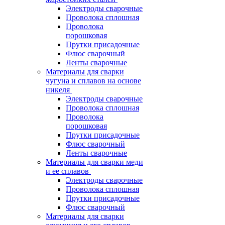
Электроды сварочные
Проволока сплошная
Проволока
порошковая
Прутки присадочные
Флюс сварочный
Ленты сварочные
Материалы для сварки
чугуна и сплавов на основе
никеля
Электроды сварочные
Проволока сплошная
Проволока
порошковая
Прутки присадочные
Флюс сварочный
Ленты сварочные
Материалы для сварки меди
и ее сплавов
Электроды сварочные
Проволока сплошная
Прутки присадочные
Флюс сварочный
Материалы для сварки