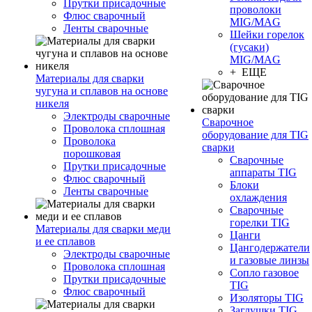
Прутки присадочные
проволоки
Флюс сварочный
MIG/MAG
Ленты сварочные
Шейки горелок
(гусаки)
MIG/MAG
+ ЕЩЕ
Материалы для сварки
чугуна и сплавов на основе
никеля
Электроды сварочные
Сварочное
Проволока сплошная
оборудование для TIG
Проволока
сварки
порошковая
Сварочные
Прутки присадочные
аппараты TIG
Флюс сварочный
Блоки
Ленты сварочные
охлаждения
Сварочные
горелки TIG
Материалы для сварки меди
Цанги
и ее сплавов
Цангодержатели
Электроды сварочные
и газовые линзы
Проволока сплошная
Сопло газовое
Прутки присадочные
TIG
Флюс сварочный
Изоляторы TIG
Заглушки TIG