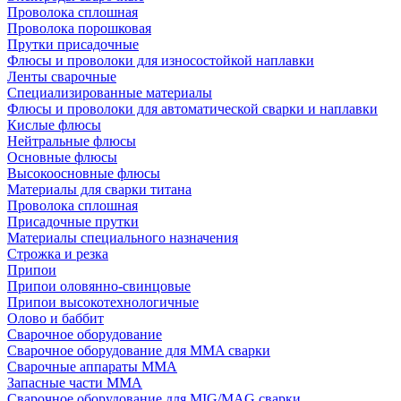
Проволока сплошная
Проволока порошковая
Прутки присадочные
Флюсы и проволоки для износостойкой наплавки
Ленты сварочные
Специализированные материалы
Флюсы и проволоки для автоматической сварки и наплавки
Кислые флюсы
Нейтральные флюсы
Основные флюсы
Высокоосновные флюсы
Материалы для сварки титана
Проволока сплошная
Присадочные прутки
Материалы специального назначения
Строжка и резка
Припои
Припои оловянно-свинцовые
Припои высокотехнологичные
Олово и баббит
Сварочное оборудование
Сварочное оборудование для MMA сварки
Сварочные аппараты MMA
Запасные части MMA
Сварочное оборудование для MIG/MAG сварки