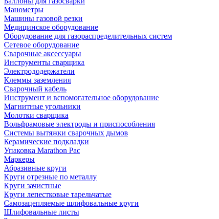
Баллоны для газосварки
Манометры
Машины газовой резки
Медицинское оборудование
Оборудование для газораспределительных систем
Сетевое оборудование
Сварочные аксессуары
Инструменты сварщика
Электрододержатели
Клеммы заземления
Сварочный кабель
Инструмент и вспомогательное оборудование
Магнитные угольники
Молотки сварщика
Вольфрамовые электроды и приспособления
Системы вытяжки сварочных дымов
Керамические подкладки
Упаковка Marathon Pac
Маркеры
Абразивные круги
Круги отрезные по металлу
Круги зачистные
Круги лепестковые тарельчатые
Самозацепляемые шлифовальные круги
Шлифовальные листы