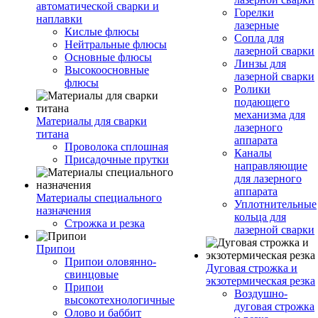
автоматической сварки и
Горелки
наплавки
лазерные
Кислые флюсы
Сопла для
Нейтральные флюсы
лазерной сварки
Основные флюсы
Линзы для
Высокоосновные
лазерной сварки
флюсы
Ролики
подающего
механизма для
Материалы для сварки
лазерного
титана
аппарата
Проволока сплошная
Каналы
Присадочные прутки
направляющие
для лазерного
аппарата
Материалы специального
Уплотнительные
назначения
кольца для
Строжка и резка
лазерной сварки
Припои
Припои оловянно-
Дуговая строжка и
свинцовые
экзотермическая резка
Припои
Воздушно-
высокотехнологичные
дуговая строжка
Олово и баббит