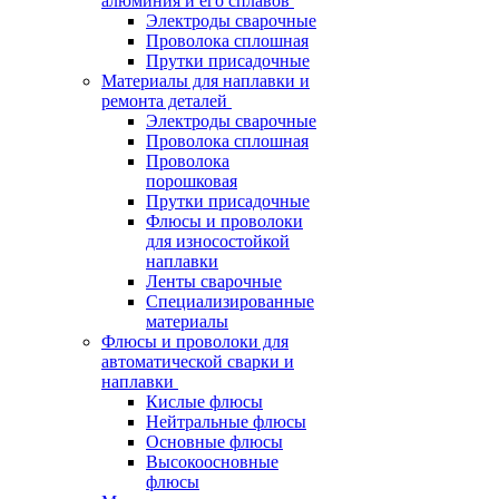
алюминия и его сплавов
Электроды сварочные
Проволока сплошная
Прутки присадочные
Материалы для наплавки и
ремонта деталей
Электроды сварочные
Проволока сплошная
Проволока
порошковая
Прутки присадочные
Флюсы и проволоки
для износостойкой
наплавки
Ленты сварочные
Специализированные
материалы
Флюсы и проволоки для
автоматической сварки и
наплавки
Кислые флюсы
Нейтральные флюсы
Основные флюсы
Высокоосновные
флюсы