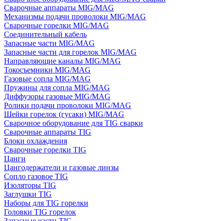
Сварочные аппараты MIG/MAG
Механизмы подачи проволоки MIG/MAG
Сварочные горелки MIG/MAG
Соединительный кабель
Запасные части MIG/MAG
Запасные части для горелок MIG/MAG
Направляющие каналы MIG/MAG
Токосъемники MIG/MAG
Газовые сопла MIG/MAG
Пружины для сопла MIG/MAG
Диффузоры газовые MIG/MAG
Ролики подачи проволоки MIG/MAG
Шейки горелок (гусаки) MIG/MAG
Сварочное оборудование для TIG сварки
Сварочные аппараты TIG
Блоки охлаждения
Сварочные горелки TIG
Цанги
Цангодержатели и газовые линзы
Сопло газовое TIG
Изоляторы TIG
Заглушки TIG
Наборы для TIG горелки
Головки TIG горелок
Запасные части TIG