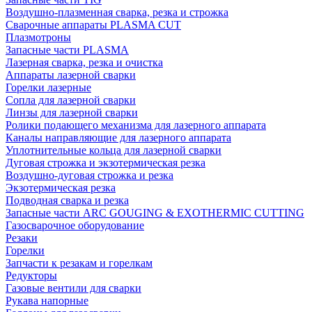
Воздушно-плазменная сварка, резка и строжка
Сварочные аппараты PLASMA CUT
Плазмотроны
Запасные части PLASMA
Лазерная сварка, резка и очистка
Аппараты лазерной сварки
Горелки лазерные
Сопла для лазерной сварки
Линзы для лазерной сварки
Ролики подающего механизма для лазерного аппарата
Каналы направляющие для лазерного аппарата
Уплотнительные кольца для лазерной сварки
Дуговая строжка и экзотермическая резка
Воздушно-дуговая строжка и резка
Экзотермическая резка
Подводная сварка и резка
Запасные части ARC GOUGING & EXOTHERMIC CUTTING
Газосварочное оборудование
Резаки
Горелки
Запчасти к резакам и горелкам
Редукторы
Газовые вентили для сварки
Рукава напорные