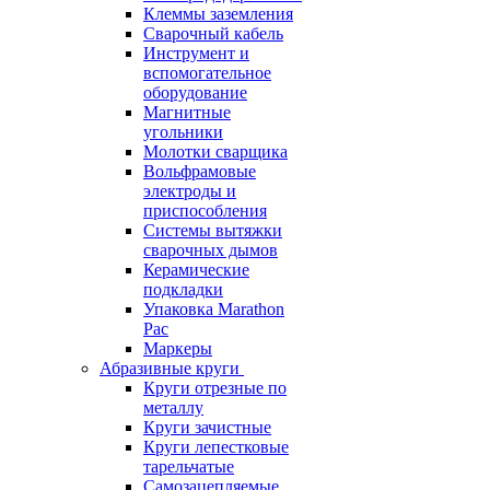
Клеммы заземления
Сварочный кабель
Инструмент и
вспомогательное
оборудование
Магнитные
угольники
Молотки сварщика
Вольфрамовые
электроды и
приспособления
Системы вытяжки
сварочных дымов
Керамические
подкладки
Упаковка Marathon
Pac
Маркеры
Абразивные круги
Круги отрезные по
металлу
Круги зачистные
Круги лепестковые
тарельчатые
Самозацепляемые