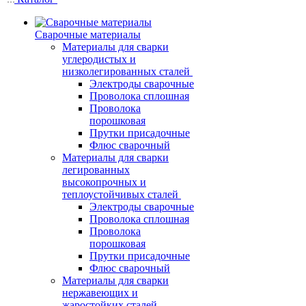
Сварочные материалы
Материалы для сварки
углеродистых и
низколегированных сталей
Электроды сварочные
Проволока сплошная
Проволока
порошковая
Прутки присадочные
Флюс сварочный
Материалы для сварки
легированных
высокопрочных и
теплоустойчивых сталей
Электроды сварочные
Проволока сплошная
Проволока
порошковая
Прутки присадочные
Флюс сварочный
Материалы для сварки
нержавеющих и
жаростойких сталей