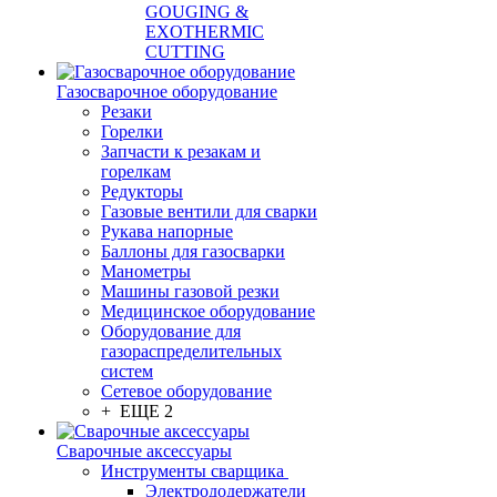
GOUGING &
EXOTHERMIC
CUTTING
Газосварочное оборудование
Резаки
Горелки
Запчасти к резакам и
горелкам
Редукторы
Газовые вентили для сварки
Рукава напорные
Баллоны для газосварки
Манометры
Машины газовой резки
Медицинское оборудование
Оборудование для
газораспределительных
систем
Сетевое оборудование
+ ЕЩЕ 2
Сварочные аксессуары
Инструменты сварщика
Электрододержатели