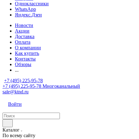
Одноклассники
WhatsApp
Яндекс.Дзен
Новости
Акции
Доставка
Оплата
О компании
Как купить
Контакты
Обзоры
...
+7 (495) 225-95-78
+7 (495) 225-95-78
Многоканальный
sale@ktnd.ru
Войти
Каталог
По всему сайту