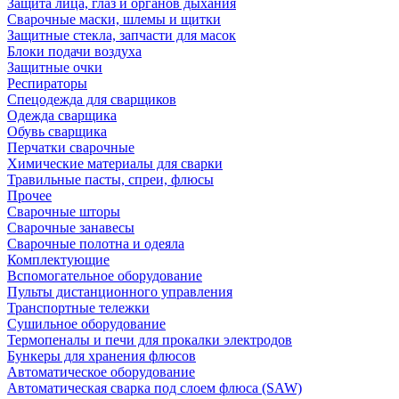
Защита лица, глаз и органов дыхания
Сварочные маски, шлемы и щитки
Защитные стекла, запчасти для масок
Блоки подачи воздуха
Защитные очки
Респираторы
Спецодежда для сварщиков
Одежда сварщика
Обувь сварщика
Перчатки сварочные
Химические материалы для сварки
Травильные пасты, спреи, флюсы
Прочее
Сварочные шторы
Сварочные занавесы
Сварочные полотна и одеяла
Комплектующие
Вспомогательное оборудование
Пульты дистанционного управления
Транспортные тележки
Сушильное оборудование
Термопеналы и печи для прокалки электродов
Бункеры для хранения флюсов
Автоматическое оборудование
Автоматическая сварка под слоем флюса (SAW)