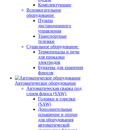
Комплектующие
Вспомогательное
оборудование
Пульты
дистанционного
управления
Транспортные
тележки
Сушильное оборудование
Термопеналы и печи
для прокалки
электродов
Бункеры для хранения
флюсов
Автоматическое оборудование
Автоматическая сварка под
слоем флюса (SAW)
Головки и горелки
(SAW)
Дополнительные
оснащение и опции
для оборудования
автоматической