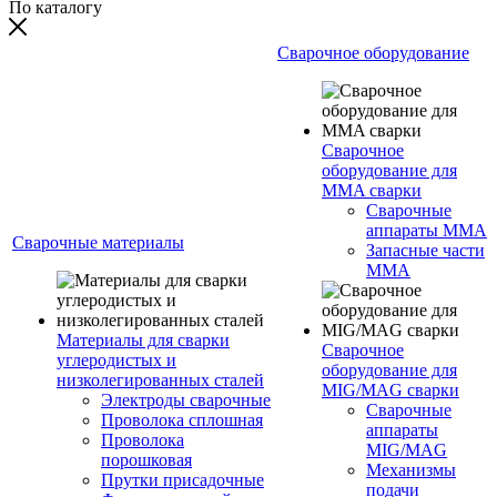
По каталогу
Сварочное оборудование
Сварочное
оборудование для
MMA сварки
Сварочные
аппараты MMA
Сварочные материалы
Запасные части
MMA
Материалы для сварки
Сварочное
углеродистых и
оборудование для
низколегированных сталей
MIG/MAG сварки
Электроды сварочные
Сварочные
Проволока сплошная
аппараты
Проволока
MIG/MAG
порошковая
Механизмы
Прутки присадочные
подачи