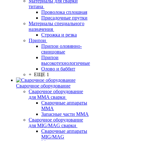
Материалы для сварки
титана
Проволока сплошная
Присадочные прутки
Материалы специального
назначения
Строжка и резка
Припои
Припои оловянно-
свинцовые
Припои
высокотехнологичные
Олово и баббит
+ ЕЩЕ 1
Сварочное оборудование
Сварочное оборудование
для MMA сварки
Сварочные аппараты
MMA
Запасные части MMA
Сварочное оборудование
для MIG/MAG сварки
Сварочные аппараты
MIG/MAG