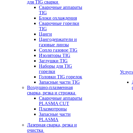
для TIG сварки
Сварочные аппараты
TIG
Блоки охлаждения
Сварочные горелки
TIG
Цанги
Цангодержатели и
газовые линзы
Сопло газовое TIG
Изоляторы TIG
Заглушки TIG
Наборы для TIG
горелки
Услуг
Головки TIG горелок
Запасные части TIG
Воздушно-плазменная
сварка, резка и строжка
Сварочные аппараты
PLASMA CUT
Плазмотроны
Запасные части
PLASMA
Лазерная сварка, резка и
очистка