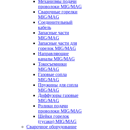
Механизмы подачи
проволоки MIG/MAG
Сварочные горелки
MIG/MAG
Соединительный
кабель
Запасные части
MIG/MAG
Запасные части для
горелок MIG/MAG
Направляющие
каналы MIG/MAG
Токосъемники
MIG/MAG
Газовые сопла
MIG/MAG
Пружины для сопла
MIG/MAG
Диффузоры газовые
MIG/MAG
Ролики подачи
проволоки MIG/MAG
Шейки горелок
(гусаки) MIG/MAG
Сварочное оборудование