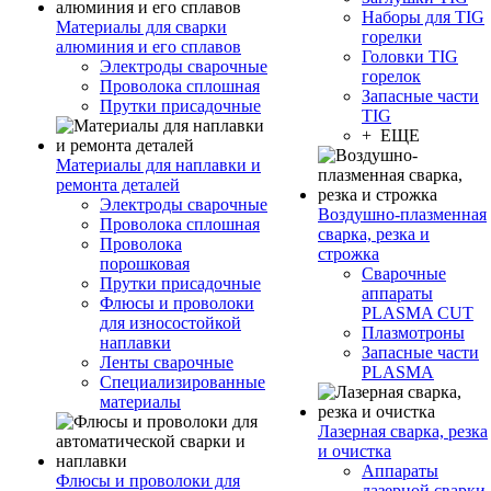
Наборы для TIG
Материалы для сварки
горелки
алюминия и его сплавов
Головки TIG
Электроды сварочные
горелок
Проволока сплошная
Запасные части
Прутки присадочные
TIG
+ ЕЩЕ
Материалы для наплавки и
ремонта деталей
Электроды сварочные
Воздушно-плазменная
Проволока сплошная
сварка, резка и
Проволока
строжка
порошковая
Сварочные
Прутки присадочные
аппараты
Флюсы и проволоки
PLASMA CUT
для износостойкой
Плазмотроны
наплавки
Запасные части
Ленты сварочные
PLASMA
Специализированные
материалы
Лазерная сварка, резка
и очистка
Аппараты
Флюсы и проволоки для
лазерной сварки