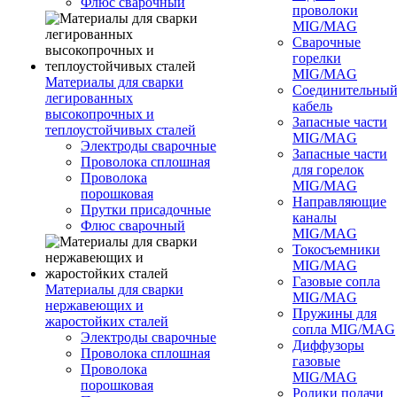
Флюс сварочный
проволоки
MIG/MAG
Сварочные
горелки
MIG/MAG
Материалы для сварки
Соединительны
легированных
кабель
высокопрочных и
Запасные части
теплоустойчивых сталей
MIG/MAG
Электроды сварочные
Запасные части
Проволока сплошная
для горелок
Проволока
MIG/MAG
порошковая
Направляющие
Прутки присадочные
каналы
Флюс сварочный
MIG/MAG
Токосъемники
MIG/MAG
Газовые сопла
Материалы для сварки
MIG/MAG
нержавеющих и
Пружины для
жаростойких сталей
сопла MIG/MAG
Электроды сварочные
Диффузоры
Проволока сплошная
газовые
Проволока
MIG/MAG
порошковая
Ролики подачи