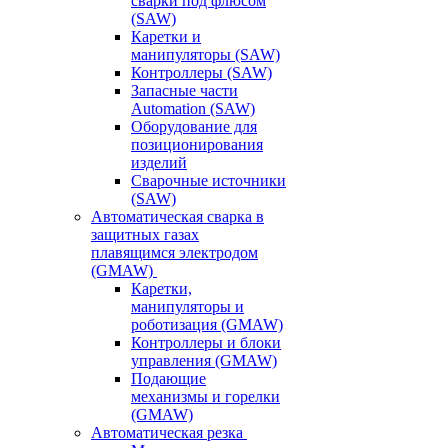
сварки под флюсом
(SAW)
Каретки и
манипуляторы (SAW)
Контроллеры (SAW)
Запасные части
Automation (SAW)
Оборудование для
позиционирования
изделий
Сварочные источники
(SAW)
Автоматическая сварка в
защитных газах
плавящимся электродом
(GMAW)
Каретки,
манипуляторы и
роботизация (GMAW)
Контроллеры и блоки
управления (GMAW)
Подающие
механизмы и горелки
(GMAW)
Автоматическая резка