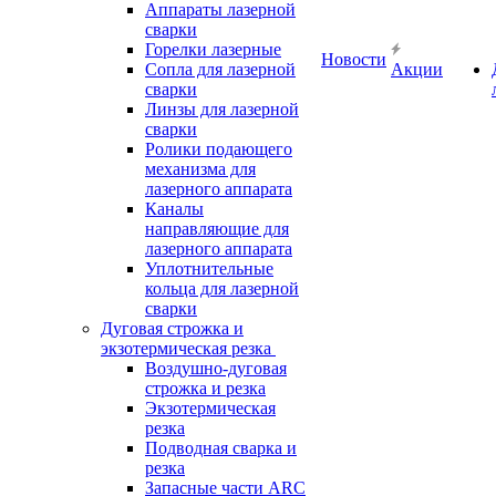
Аппараты лазерной
сварки
Горелки лазерные
Новости
Сопла для лазерной
Акции
сварки
Линзы для лазерной
сварки
Ролики подающего
механизма для
лазерного аппарата
Каналы
направляющие для
лазерного аппарата
Уплотнительные
кольца для лазерной
сварки
Дуговая строжка и
экзотермическая резка
Воздушно-дуговая
строжка и резка
Экзотермическая
резка
Подводная сварка и
резка
Запасные части ARC