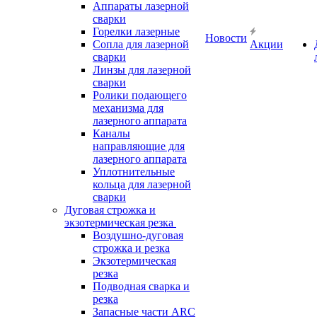
Аппараты лазерной
сварки
Горелки лазерные
Новости
Сопла для лазерной
Акции
сварки
Линзы для лазерной
сварки
Ролики подающего
механизма для
лазерного аппарата
Каналы
направляющие для
лазерного аппарата
Уплотнительные
кольца для лазерной
сварки
Дуговая строжка и
экзотермическая резка
Воздушно-дуговая
строжка и резка
Экзотермическая
резка
Подводная сварка и
резка
Запасные части ARC