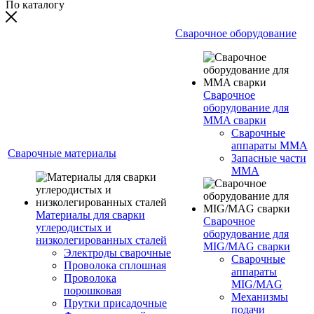
По каталогу
Сварочное оборудование
Сварочное
оборудование для
MMA сварки
Сварочные
аппараты MMA
Сварочные материалы
Запасные части
MMA
Материалы для сварки
Сварочное
углеродистых и
оборудование для
низколегированных сталей
MIG/MAG сварки
Электроды сварочные
Сварочные
Проволока сплошная
аппараты
Проволока
MIG/MAG
порошковая
Механизмы
Прутки присадочные
подачи