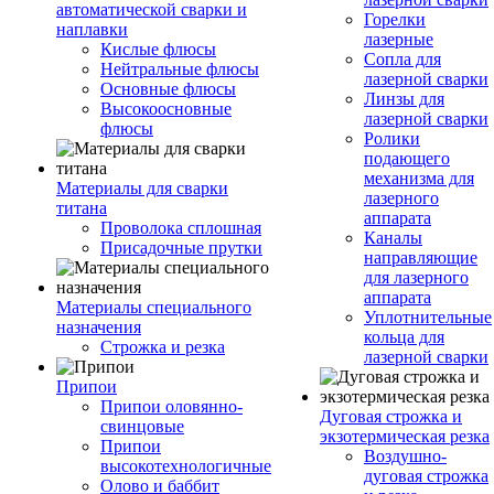
автоматической сварки и
Горелки
наплавки
лазерные
Кислые флюсы
Сопла для
Нейтральные флюсы
лазерной сварки
Основные флюсы
Линзы для
Высокоосновные
лазерной сварки
флюсы
Ролики
подающего
механизма для
Материалы для сварки
лазерного
титана
аппарата
Проволока сплошная
Каналы
Присадочные прутки
направляющие
для лазерного
аппарата
Материалы специального
Уплотнительные
назначения
кольца для
Строжка и резка
лазерной сварки
Припои
Припои оловянно-
Дуговая строжка и
свинцовые
экзотермическая резка
Припои
Воздушно-
высокотехнологичные
дуговая строжка
Олово и баббит