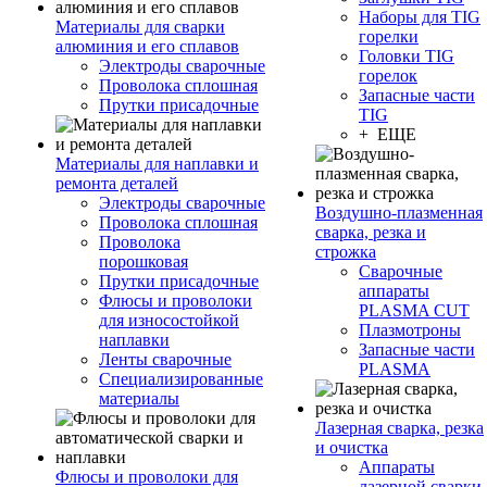
Наборы для TIG
Материалы для сварки
горелки
алюминия и его сплавов
Головки TIG
Электроды сварочные
горелок
Проволока сплошная
Запасные части
Прутки присадочные
TIG
+ ЕЩЕ
Материалы для наплавки и
ремонта деталей
Электроды сварочные
Воздушно-плазменная
Проволока сплошная
сварка, резка и
Проволока
строжка
порошковая
Сварочные
Прутки присадочные
аппараты
Флюсы и проволоки
PLASMA CUT
для износостойкой
Плазмотроны
наплавки
Запасные части
Ленты сварочные
PLASMA
Специализированные
материалы
Лазерная сварка, резка
и очистка
Аппараты
Флюсы и проволоки для
лазерной сварки