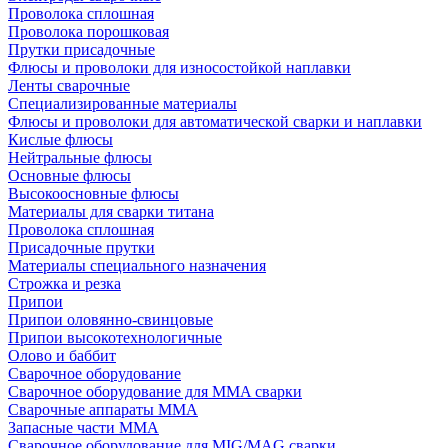
Проволока сплошная
Проволока порошковая
Прутки присадочные
Флюсы и проволоки для износостойкой наплавки
Ленты сварочные
Специализированные материалы
Флюсы и проволоки для автоматической сварки и наплавки
Кислые флюсы
Нейтральные флюсы
Основные флюсы
Высокоосновные флюсы
Материалы для сварки титана
Проволока сплошная
Присадочные прутки
Материалы специального назначения
Строжка и резка
Припои
Припои оловянно-свинцовые
Припои высокотехнологичные
Олово и баббит
Сварочное оборудование
Сварочное оборудование для MMA сварки
Сварочные аппараты MMA
Запасные части MMA
Сварочное оборудование для MIG/MAG сварки