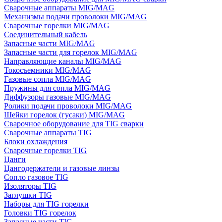
Сварочные аппараты MIG/MAG
Механизмы подачи проволоки MIG/MAG
Сварочные горелки MIG/MAG
Соединительный кабель
Запасные части MIG/MAG
Запасные части для горелок MIG/MAG
Направляющие каналы MIG/MAG
Токосъемники MIG/MAG
Газовые сопла MIG/MAG
Пружины для сопла MIG/MAG
Диффузоры газовые MIG/MAG
Ролики подачи проволоки MIG/MAG
Шейки горелок (гусаки) MIG/MAG
Сварочное оборудование для TIG сварки
Сварочные аппараты TIG
Блоки охлаждения
Сварочные горелки TIG
Цанги
Цангодержатели и газовые линзы
Сопло газовое TIG
Изоляторы TIG
Заглушки TIG
Наборы для TIG горелки
Головки TIG горелок
Запасные части TIG