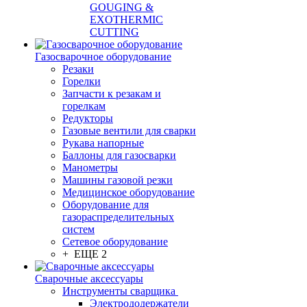
GOUGING &
EXOTHERMIC
CUTTING
Газосварочное оборудование
Резаки
Горелки
Запчасти к резакам и
горелкам
Редукторы
Газовые вентили для сварки
Рукава напорные
Баллоны для газосварки
Манометры
Машины газовой резки
Медицинское оборудование
Оборудование для
газораспределительных
систем
Сетевое оборудование
+ ЕЩЕ 2
Сварочные аксессуары
Инструменты сварщика
Электрододержатели