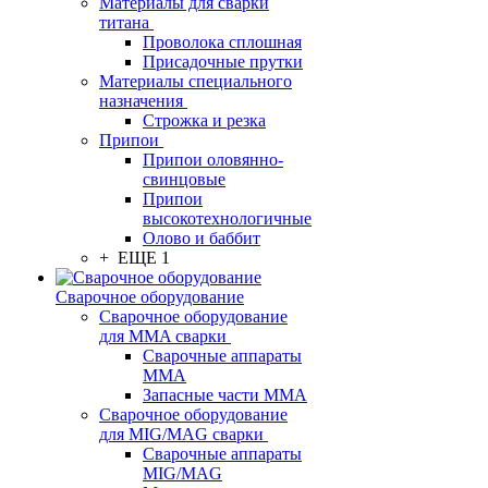
Материалы для сварки
титана
Проволока сплошная
Присадочные прутки
Материалы специального
назначения
Строжка и резка
Припои
Припои оловянно-
свинцовые
Припои
высокотехнологичные
Олово и баббит
+ ЕЩЕ 1
Сварочное оборудование
Сварочное оборудование
для MMA сварки
Сварочные аппараты
MMA
Запасные части MMA
Сварочное оборудование
для MIG/MAG сварки
Сварочные аппараты
MIG/MAG