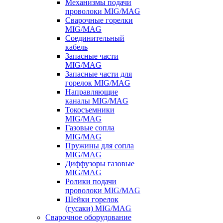
Механизмы подачи
проволоки MIG/MAG
Сварочные горелки
MIG/MAG
Соединительный
кабель
Запасные части
MIG/MAG
Запасные части для
горелок MIG/MAG
Направляющие
каналы MIG/MAG
Токосъемники
MIG/MAG
Газовые сопла
MIG/MAG
Пружины для сопла
MIG/MAG
Диффузоры газовые
MIG/MAG
Ролики подачи
проволоки MIG/MAG
Шейки горелок
(гусаки) MIG/MAG
Сварочное оборудование