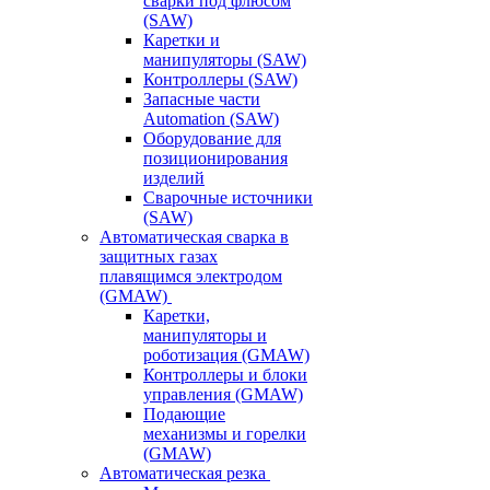
сварки под флюсом
(SAW)
Каретки и
манипуляторы (SAW)
Контроллеры (SAW)
Запасные части
Automation (SAW)
Оборудование для
позиционирования
изделий
Сварочные источники
(SAW)
Автоматическая сварка в
защитных газах
плавящимся электродом
(GMAW)
Каретки,
манипуляторы и
роботизация (GMAW)
Контроллеры и блоки
управления (GMAW)
Подающие
механизмы и горелки
(GMAW)
Автоматическая резка