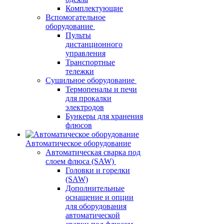
Комплектующие
Вспомогательное
оборудование
Пульты
дистанционного
управления
Транспортные
тележки
Сушильное оборудование
Термопеналы и печи
для прокалки
электродов
Бункеры для хранения
флюсов
Автоматическое оборудование
Автоматическая сварка под
слоем флюса (SAW)
Головки и горелки
(SAW)
Дополнительные
оснащение и опции
для оборудования
автоматической