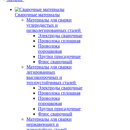
Сварочные материалы
Материалы для сварки
углеродистых и
низколегированных сталей
Электроды сварочные
Проволока сплошная
Проволока
порошковая
Прутки присадочные
Флюс сварочный
Материалы для сварки
легированных
высокопрочных и
теплоустойчивых сталей
Электроды сварочные
Проволока сплошная
Проволока
порошковая
Прутки присадочные
Флюс сварочный
Материалы для сварки
нержавеющих и
жаростойких сталей