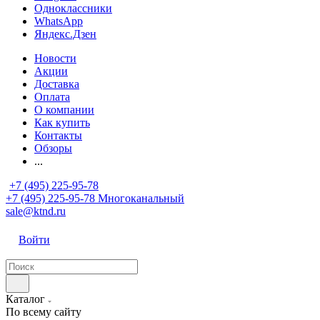
Одноклассники
WhatsApp
Яндекс.Дзен
Новости
Акции
Доставка
Оплата
О компании
Как купить
Контакты
Обзоры
...
+7 (495) 225-95-78
+7 (495) 225-95-78
Многоканальный
sale@ktnd.ru
Войти
Каталог
По всему сайту