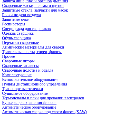
Защита лица, глаз и органов дыхания
Сварочные маски, шлемы и щитки
Защитные стекла, запчасти для масок
Блоки подачи воздуха
Защитные очки
Респираторы
Спецодежда для сварщиков
Одежда сварщика
Обувь сварщика
Перчатки сварочные
Химические материалы для сварки
Травильные пасты, спреи, флюсы
Прочее
Сварочные шторы
Сварочные занавесы
Сварочные полотна и одеяла
Комплектующие
Вспомогательное оборудование
Пульты дистанционного управления
Транспортные тележки
Сушильное оборудование
Термопеналы и печи для прокалки электродов
Бункеры для хранения флюсов
Автоматическое оборудование
Автоматическая сварка под слоем флюса (SAW)