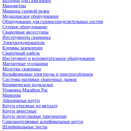
Баллоны для газосварки
Манометры
Машины газовой резки
Медицинское оборудование
Оборудование для газораспределительных систем
Сетевое оборудование
Сварочные аксессуары
Инструменты сварщика
Электрододержатели
Клеммы заземления
Сварочный кабель
Инструмент и вспомогательное оборудование
Магнитные угольники
Молотки сварщика
Вольфрамовые электроды и приспособления
Системы вытяжки сварочных дымов
Керамические подкладки
Упаковка Marathon Pac
Маркеры
Абразивные круги
Круги отрезные по металлу
Круги зачистные
Круги лепестковые тарельчатые
Самозацепляемые шлифовальные круги
Шлифовальные листы