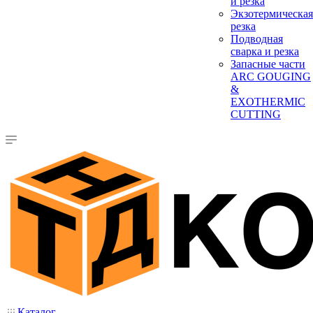
и резка
Экзотермическая
резка
Подводная
сварка и резка
Запасные части
ARC GOUGING
&
EXOTHERMIC
CUTTING
Каталог