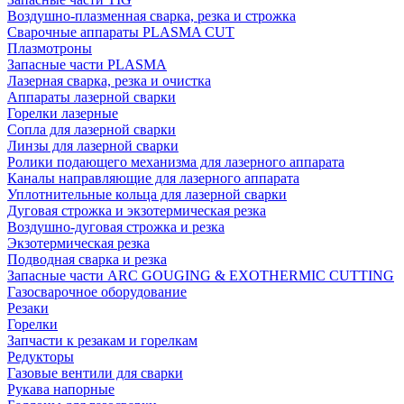
Воздушно-плазменная сварка, резка и строжка
Сварочные аппараты PLASMA CUT
Плазмотроны
Запасные части PLASMA
Лазерная сварка, резка и очистка
Аппараты лазерной сварки
Горелки лазерные
Сопла для лазерной сварки
Линзы для лазерной сварки
Ролики подающего механизма для лазерного аппарата
Каналы направляющие для лазерного аппарата
Уплотнительные кольца для лазерной сварки
Дуговая строжка и экзотермическая резка
Воздушно-дуговая строжка и резка
Экзотермическая резка
Подводная сварка и резка
Запасные части ARC GOUGING & EXOTHERMIC CUTTING
Газосварочное оборудование
Резаки
Горелки
Запчасти к резакам и горелкам
Редукторы
Газовые вентили для сварки
Рукава напорные