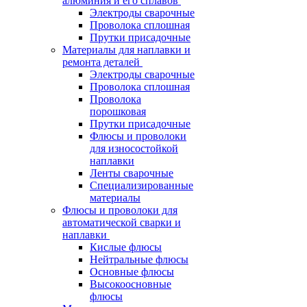
алюминия и его сплавов
Электроды сварочные
Проволока сплошная
Прутки присадочные
Материалы для наплавки и
ремонта деталей
Электроды сварочные
Проволока сплошная
Проволока
порошковая
Прутки присадочные
Флюсы и проволоки
для износостойкой
наплавки
Ленты сварочные
Специализированные
материалы
Флюсы и проволоки для
автоматической сварки и
наплавки
Кислые флюсы
Нейтральные флюсы
Основные флюсы
Высокоосновные
флюсы