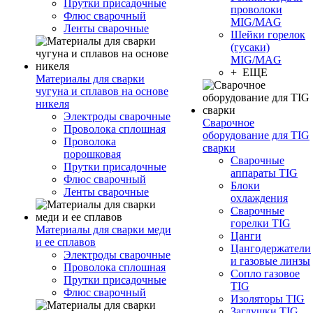
Прутки присадочные
проволоки
Флюс сварочный
MIG/MAG
Ленты сварочные
Шейки горелок
(гусаки)
MIG/MAG
+ ЕЩЕ
Материалы для сварки
чугуна и сплавов на основе
никеля
Электроды сварочные
Сварочное
Проволока сплошная
оборудование для TIG
Проволока
сварки
порошковая
Сварочные
Прутки присадочные
аппараты TIG
Флюс сварочный
Блоки
Ленты сварочные
охлаждения
Сварочные
горелки TIG
Материалы для сварки меди
Цанги
и ее сплавов
Цангодержатели
Электроды сварочные
и газовые линзы
Проволока сплошная
Сопло газовое
Прутки присадочные
TIG
Флюс сварочный
Изоляторы TIG
Заглушки TIG