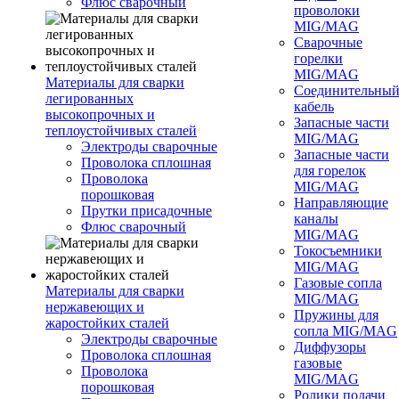
Флюс сварочный
проволоки
MIG/MAG
Сварочные
горелки
MIG/MAG
Материалы для сварки
Соединительны
легированных
кабель
высокопрочных и
Запасные части
теплоустойчивых сталей
MIG/MAG
Электроды сварочные
Запасные части
Проволока сплошная
для горелок
Проволока
MIG/MAG
порошковая
Направляющие
Прутки присадочные
каналы
Флюс сварочный
MIG/MAG
Токосъемники
MIG/MAG
Газовые сопла
Материалы для сварки
MIG/MAG
нержавеющих и
Пружины для
жаростойких сталей
сопла MIG/MAG
Электроды сварочные
Диффузоры
Проволока сплошная
газовые
Проволока
MIG/MAG
порошковая
Ролики подачи