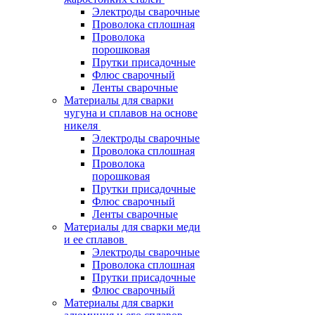
Электроды сварочные
Проволока сплошная
Проволока
порошковая
Прутки присадочные
Флюс сварочный
Ленты сварочные
Материалы для сварки
чугуна и сплавов на основе
никеля
Электроды сварочные
Проволока сплошная
Проволока
порошковая
Прутки присадочные
Флюс сварочный
Ленты сварочные
Материалы для сварки меди
и ее сплавов
Электроды сварочные
Проволока сплошная
Прутки присадочные
Флюс сварочный
Материалы для сварки