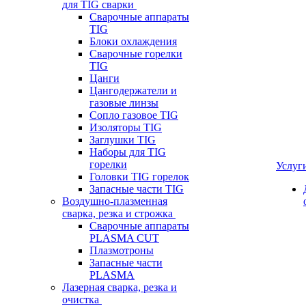
для TIG сварки
Сварочные аппараты
TIG
Блоки охлаждения
Сварочные горелки
TIG
Цанги
Цангодержатели и
газовые линзы
Сопло газовое TIG
Изоляторы TIG
Заглушки TIG
Наборы для TIG
горелки
Услуг
Головки TIG горелок
Запасные части TIG
Воздушно-плазменная
сварка, резка и строжка
Сварочные аппараты
PLASMA CUT
Плазмотроны
Запасные части
PLASMA
Лазерная сварка, резка и
очистка