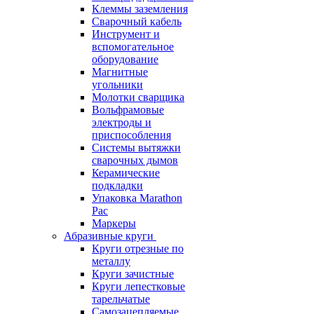
Клеммы заземления
Сварочный кабель
Инструмент и
вспомогательное
оборудование
Магнитные
угольники
Молотки сварщика
Вольфрамовые
электроды и
приспособления
Системы вытяжки
сварочных дымов
Керамические
подкладки
Упаковка Marathon
Pac
Маркеры
Абразивные круги
Круги отрезные по
металлу
Круги зачистные
Круги лепестковые
тарельчатые
Самозацепляемые