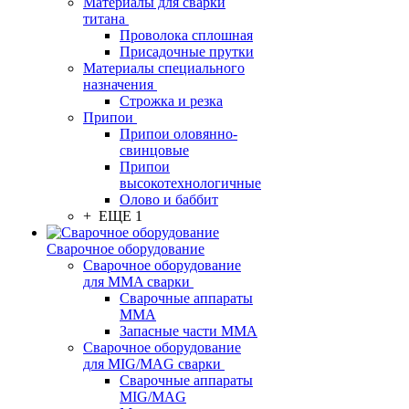
Материалы для сварки
титана
Проволока сплошная
Присадочные прутки
Материалы специального
назначения
Строжка и резка
Припои
Припои оловянно-
свинцовые
Припои
высокотехнологичные
Олово и баббит
+ ЕЩЕ 1
Сварочное оборудование
Сварочное оборудование
для MMA сварки
Сварочные аппараты
MMA
Запасные части MMA
Сварочное оборудование
для MIG/MAG сварки
Сварочные аппараты
MIG/MAG