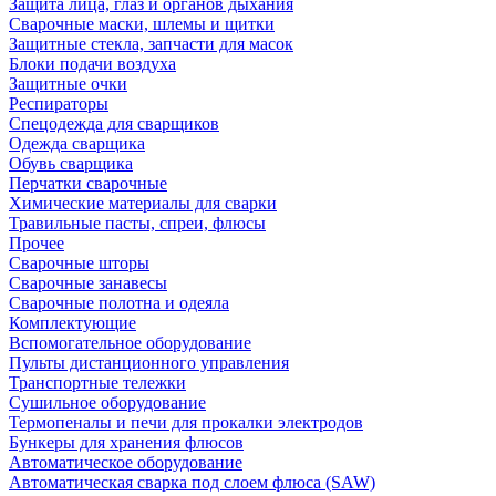
Защита лица, глаз и органов дыхания
Сварочные маски, шлемы и щитки
Защитные стекла, запчасти для масок
Блоки подачи воздуха
Защитные очки
Респираторы
Спецодежда для сварщиков
Одежда сварщика
Обувь сварщика
Перчатки сварочные
Химические материалы для сварки
Травильные пасты, спреи, флюсы
Прочее
Сварочные шторы
Сварочные занавесы
Сварочные полотна и одеяла
Комплектующие
Вспомогательное оборудование
Пульты дистанционного управления
Транспортные тележки
Сушильное оборудование
Термопеналы и печи для прокалки электродов
Бункеры для хранения флюсов
Автоматическое оборудование
Автоматическая сварка под слоем флюса (SAW)