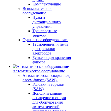
Комплектующие
Вспомогательное
оборудование
Пульты
дистанционного
управления
Транспортные
тележки
Сушильное оборудование
Термопеналы и печи
для прокалки
электродов
Бункеры для хранения
флюсов
Автоматическое оборудование
Автоматическая сварка под
слоем флюса (SAW)
Головки и горелки
(SAW)
Дополнительные
оснащение и опции
для оборудования
автоматической