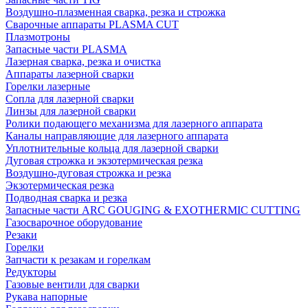
Воздушно-плазменная сварка, резка и строжка
Сварочные аппараты PLASMA CUT
Плазмотроны
Запасные части PLASMA
Лазерная сварка, резка и очистка
Аппараты лазерной сварки
Горелки лазерные
Сопла для лазерной сварки
Линзы для лазерной сварки
Ролики подающего механизма для лазерного аппарата
Каналы направляющие для лазерного аппарата
Уплотнительные кольца для лазерной сварки
Дуговая строжка и экзотермическая резка
Воздушно-дуговая строжка и резка
Экзотермическая резка
Подводная сварка и резка
Запасные части ARC GOUGING & EXOTHERMIC CUTTING
Газосварочное оборудование
Резаки
Горелки
Запчасти к резакам и горелкам
Редукторы
Газовые вентили для сварки
Рукава напорные