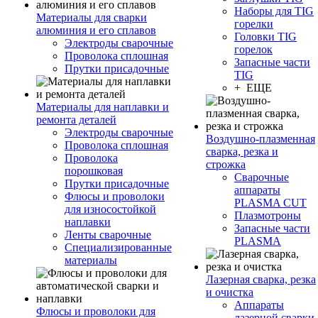
Наборы для TIG
Материалы для сварки
горелки
алюминия и его сплавов
Головки TIG
Электроды сварочные
горелок
Проволока сплошная
Запасные части
Прутки присадочные
TIG
+ ЕЩЕ
Материалы для наплавки и
ремонта деталей
Электроды сварочные
Воздушно-плазменная
Проволока сплошная
сварка, резка и
Проволока
строжка
порошковая
Сварочные
Прутки присадочные
аппараты
Флюсы и проволоки
PLASMA CUT
для износостойкой
Плазмотроны
наплавки
Запасные части
Ленты сварочные
PLASMA
Специализированные
материалы
Лазерная сварка, резка
и очистка
Аппараты
Флюсы и проволоки для
лазерной сварки