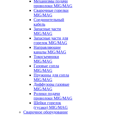
Механизмы подачи
проволоки MIG/MAG
Сварочные горелки
MIG/MAG
Соединительный
кабель
Запасные части
MIG/MAG
Запасные части для
горелок MIG/MAG
Направляющие
каналы MIG/MAG
Токосъемники
MIG/MAG
Газовые сопла
MIG/MAG
Пружины для сопла
MIG/MAG
Диффузоры газовые
MIG/MAG
Ролики подачи
проволоки MIG/MAG
Шейки горелок
(гусаки) MIG/MAG
Сварочное оборудование