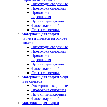
Электроды сварочные
Проволока сплошная
Проволока
порошковая
Прутки присадочные
Флюс сварочный
Ленты сварочные
Материалы для сварки
чугуна и сплавов на основе
никеля
Электроды сварочные
Проволока сплошная
Проволока
порошковая
Прутки присадочные
Флюс сварочный
Ленты сварочные
Материалы для сварки меди
и ее сплавов
Электроды сварочные
Проволока сплошная
Прутки присадочные
Флюс сварочный
Материалы для сварки