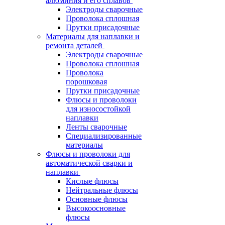
алюминия и его сплавов
Электроды сварочные
Проволока сплошная
Прутки присадочные
Материалы для наплавки и
ремонта деталей
Электроды сварочные
Проволока сплошная
Проволока
порошковая
Прутки присадочные
Флюсы и проволоки
для износостойкой
наплавки
Ленты сварочные
Специализированные
материалы
Флюсы и проволоки для
автоматической сварки и
наплавки
Кислые флюсы
Нейтральные флюсы
Основные флюсы
Высокоосновные
флюсы