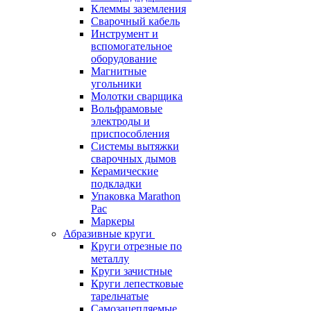
Клеммы заземления
Сварочный кабель
Инструмент и
вспомогательное
оборудование
Магнитные
угольники
Молотки сварщика
Вольфрамовые
электроды и
приспособления
Системы вытяжки
сварочных дымов
Керамические
подкладки
Упаковка Marathon
Pac
Маркеры
Абразивные круги
Круги отрезные по
металлу
Круги зачистные
Круги лепестковые
тарельчатые
Самозацепляемые