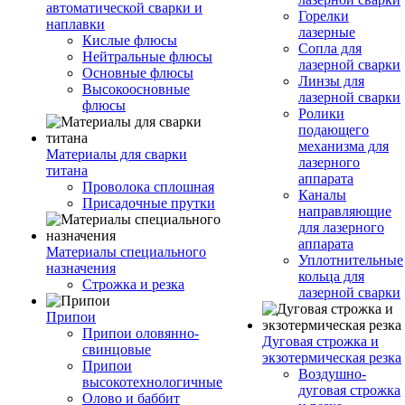
автоматической сварки и
Горелки
наплавки
лазерные
Кислые флюсы
Сопла для
Нейтральные флюсы
лазерной сварки
Основные флюсы
Линзы для
Высокоосновные
лазерной сварки
флюсы
Ролики
подающего
механизма для
Материалы для сварки
лазерного
титана
аппарата
Проволока сплошная
Каналы
Присадочные прутки
направляющие
для лазерного
аппарата
Материалы специального
Уплотнительные
назначения
кольца для
Строжка и резка
лазерной сварки
Припои
Припои оловянно-
Дуговая строжка и
свинцовые
экзотермическая резка
Припои
Воздушно-
высокотехнологичные
дуговая строжка
Олово и баббит