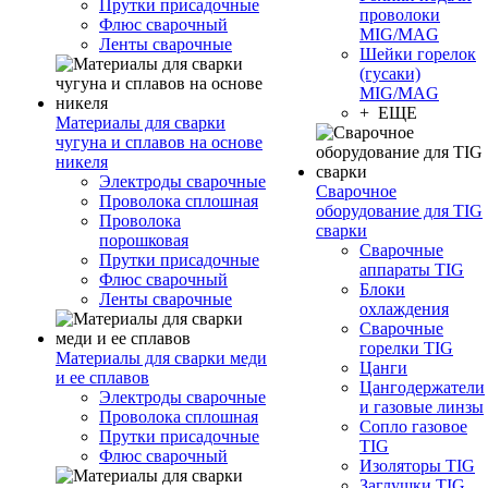
Прутки присадочные
проволоки
Флюс сварочный
MIG/MAG
Ленты сварочные
Шейки горелок
(гусаки)
MIG/MAG
+ ЕЩЕ
Материалы для сварки
чугуна и сплавов на основе
никеля
Электроды сварочные
Сварочное
Проволока сплошная
оборудование для TIG
Проволока
сварки
порошковая
Сварочные
Прутки присадочные
аппараты TIG
Флюс сварочный
Блоки
Ленты сварочные
охлаждения
Сварочные
горелки TIG
Материалы для сварки меди
Цанги
и ее сплавов
Цангодержатели
Электроды сварочные
и газовые линзы
Проволока сплошная
Сопло газовое
Прутки присадочные
TIG
Флюс сварочный
Изоляторы TIG
Заглушки TIG