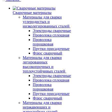
Сварочные материалы
Материалы для сварки
углеродистых и
низколегированных сталей
Электроды сварочные
Проволока сплошная
Проволока
порошковая
Прутки присадочные
Флюс сварочный
Материалы для сварки
легированных
высокопрочных и
теплоустойчивых сталей
Электроды сварочные
Проволока сплошная
Проволока
порошковая
Прутки присадочные
Флюс сварочный
Материалы для сварки
нержавеющих и
жаростойких сталей