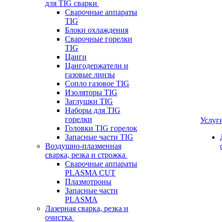
для TIG сварки
Сварочные аппараты
TIG
Блоки охлаждения
Сварочные горелки
TIG
Цанги
Цангодержатели и
газовые линзы
Сопло газовое TIG
Изоляторы TIG
Заглушки TIG
Наборы для TIG
горелки
Услуг
Головки TIG горелок
Запасные части TIG
Воздушно-плазменная
сварка, резка и строжка
Сварочные аппараты
PLASMA CUT
Плазмотроны
Запасные части
PLASMA
Лазерная сварка, резка и
очистка