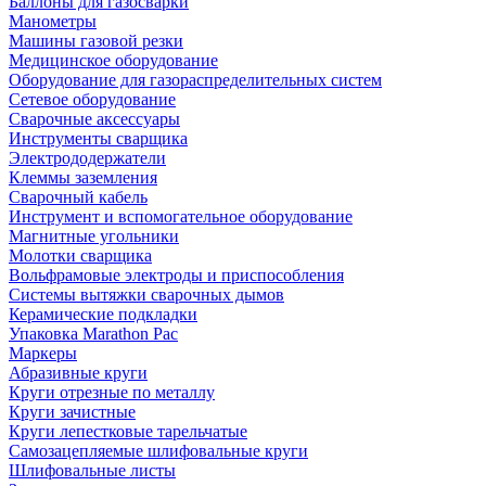
Баллоны для газосварки
Манометры
Машины газовой резки
Медицинское оборудование
Оборудование для газораспределительных систем
Сетевое оборудование
Сварочные аксессуары
Инструменты сварщика
Электрододержатели
Клеммы заземления
Сварочный кабель
Инструмент и вспомогательное оборудование
Магнитные угольники
Молотки сварщика
Вольфрамовые электроды и приспособления
Системы вытяжки сварочных дымов
Керамические подкладки
Упаковка Marathon Pac
Маркеры
Абразивные круги
Круги отрезные по металлу
Круги зачистные
Круги лепестковые тарельчатые
Самозацепляемые шлифовальные круги
Шлифовальные листы