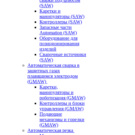
сварки под флюсом
(SAW)
Каретки и
манипуляторы (SAW)
Контроллеры (SAW)
Запасные части
Automation (SAW)
Оборудование для
позиционирования
изделий
Сварочные источники
(SAW)
Автоматическая сварка в
защитных газах
плавящимся электродом
(GMAW)
Каретки,
манипуляторы и
роботизация (GMAW)
Контроллеры и блоки
управления (GMAW)
Подающие
механизмы и горелки
(GMAW)
Автоматическая резка