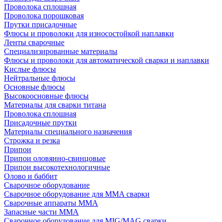
Проволока сплошная
Проволока порошковая
Прутки присадочные
Флюсы и проволоки для износостойкой наплавки
Ленты сварочные
Специализированные материалы
Флюсы и проволоки для автоматической сварки и наплавки
Кислые флюсы
Нейтральные флюсы
Основные флюсы
Высокоосновные флюсы
Материалы для сварки титана
Проволока сплошная
Присадочные прутки
Материалы специального назначения
Строжка и резка
Припои
Припои оловянно-свинцовые
Припои высокотехнологичные
Олово и баббит
Сварочное оборудование
Сварочное оборудование для MMA сварки
Сварочные аппараты MMA
Запасные части MMA
Сварочное оборудование для MIG/MAG сварки