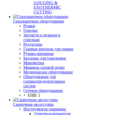
GOUGING &
EXOTHERMIC
CUTTING
Газосварочное оборудование
Резаки
Горелки
Запчасти к резакам и
горелкам
Редукторы
Газовые вентили для сварки
Рукава напорные
Баллоны для газосварки
Манометры
Машины газовой резки
Медицинское оборудование
Оборудование для
газораспределительных
систем
Сетевое оборудование
+ ЕЩЕ 2
Сварочные аксессуары
Инструменты сварщика
Электрододержатели