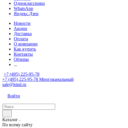
Одноклассники
WhatsApp
Яндекс.Дзен
Новости
Акции
Доставка
Оплата
О компании
Как купить
Контакты
Обзоры
...
+7 (495) 225-95-78
+7 (495) 225-95-78
Многоканальный
sale@ktnd.ru
Войти
Каталог
По всему сайту