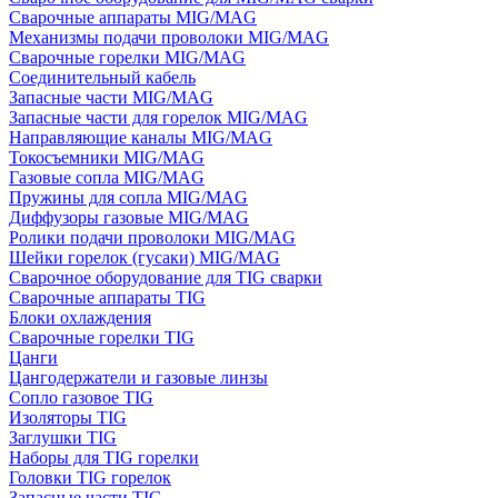
Сварочные аппараты MIG/MAG
Механизмы подачи проволоки MIG/MAG
Сварочные горелки MIG/MAG
Соединительный кабель
Запасные части MIG/MAG
Запасные части для горелок MIG/MAG
Направляющие каналы MIG/MAG
Токосъемники MIG/MAG
Газовые сопла MIG/MAG
Пружины для сопла MIG/MAG
Диффузоры газовые MIG/MAG
Ролики подачи проволоки MIG/MAG
Шейки горелок (гусаки) MIG/MAG
Сварочное оборудование для TIG сварки
Сварочные аппараты TIG
Блоки охлаждения
Сварочные горелки TIG
Цанги
Цангодержатели и газовые линзы
Сопло газовое TIG
Изоляторы TIG
Заглушки TIG
Наборы для TIG горелки
Головки TIG горелок
Запасные части TIG