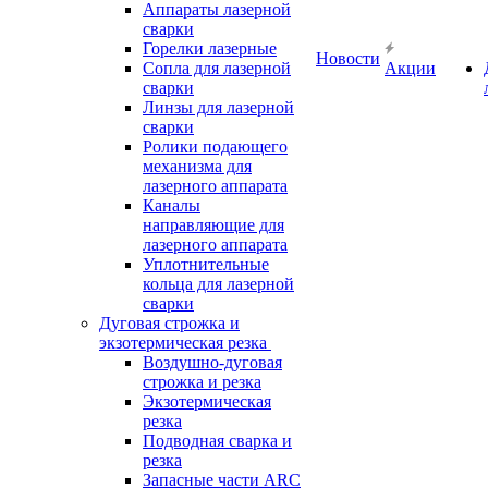
Аппараты лазерной
сварки
Горелки лазерные
Новости
Сопла для лазерной
Акции
сварки
Линзы для лазерной
сварки
Ролики подающего
механизма для
лазерного аппарата
Каналы
направляющие для
лазерного аппарата
Уплотнительные
кольца для лазерной
сварки
Дуговая строжка и
экзотермическая резка
Воздушно-дуговая
строжка и резка
Экзотермическая
резка
Подводная сварка и
резка
Запасные части ARC