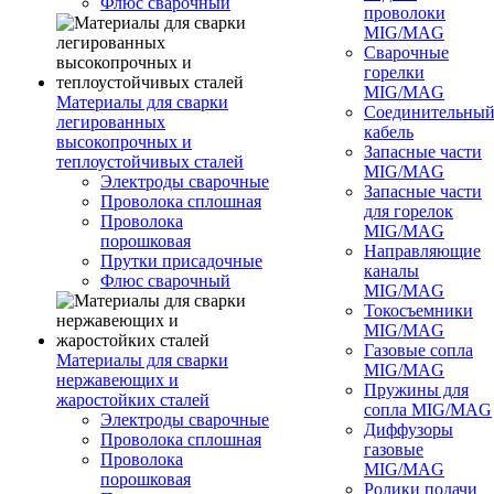
Флюс сварочный
проволоки
MIG/MAG
Сварочные
горелки
MIG/MAG
Материалы для сварки
Соединительны
легированных
кабель
высокопрочных и
Запасные части
теплоустойчивых сталей
MIG/MAG
Электроды сварочные
Запасные части
Проволока сплошная
для горелок
Проволока
MIG/MAG
порошковая
Направляющие
Прутки присадочные
каналы
Флюс сварочный
MIG/MAG
Токосъемники
MIG/MAG
Газовые сопла
Материалы для сварки
MIG/MAG
нержавеющих и
Пружины для
жаростойких сталей
сопла MIG/MAG
Электроды сварочные
Диффузоры
Проволока сплошная
газовые
Проволока
MIG/MAG
порошковая
Ролики подачи