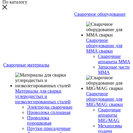
По каталогу
Сварочное оборудование
Сварочное
оборудование для
MMA сварки
Сварочные
аппараты MMA
Сварочные материалы
Запасные части
MMA
Материалы для сварки
Сварочное
углеродистых и
оборудование для
низколегированных сталей
MIG/MAG сварки
Электроды сварочные
Сварочные
Проволока сплошная
аппараты
Проволока
MIG/MAG
порошковая
Механизмы
Прутки присадочные
подачи