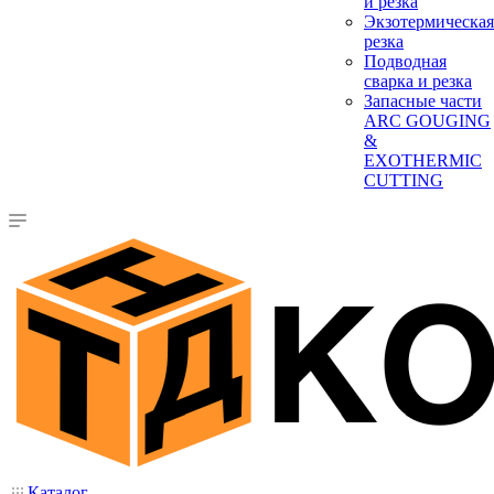
и резка
Экзотермическая
резка
Подводная
сварка и резка
Запасные части
ARC GOUGING
&
EXOTHERMIC
CUTTING
Каталог