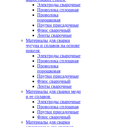
Электроды сварочные
Проволока сплошная
Проволока
порошковая
Прутки присадочные
Флюс сварочный
Ленты сварочные
Материалы для сварки
чугуна и сплавов на основе
никеля
Электроды сварочные
Проволока сплошная
Проволока
порошковая
Прутки присадочные
Флюс сварочный
Ленты сварочные
Материалы для сварки меди
и ее сплавов
Электроды сварочные
Проволока сплошная
Прутки присадочные
Флюс сварочный
Материалы для сварки