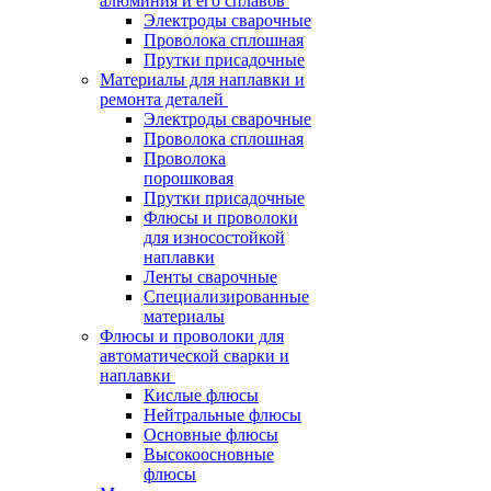
алюминия и его сплавов
Электроды сварочные
Проволока сплошная
Прутки присадочные
Материалы для наплавки и
ремонта деталей
Электроды сварочные
Проволока сплошная
Проволока
порошковая
Прутки присадочные
Флюсы и проволоки
для износостойкой
наплавки
Ленты сварочные
Специализированные
материалы
Флюсы и проволоки для
автоматической сварки и
наплавки
Кислые флюсы
Нейтральные флюсы
Основные флюсы
Высокоосновные
флюсы