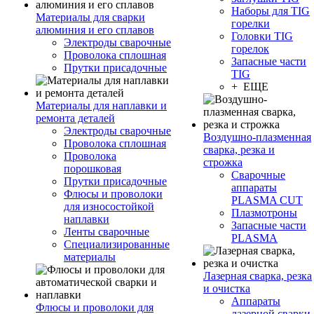
Наборы для TIG
Материалы для сварки
горелки
алюминия и его сплавов
Головки TIG
Электроды сварочные
горелок
Проволока сплошная
Запасные части
Прутки присадочные
TIG
+ ЕЩЕ
Материалы для наплавки и
ремонта деталей
Электроды сварочные
Воздушно-плазменная
Проволока сплошная
сварка, резка и
Проволока
строжка
порошковая
Сварочные
Прутки присадочные
аппараты
Флюсы и проволоки
PLASMA CUT
для износостойкой
Плазмотроны
наплавки
Запасные части
Ленты сварочные
PLASMA
Специализированные
материалы
Лазерная сварка, резка
и очистка
Аппараты
Флюсы и проволоки для
лазерной сварки