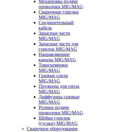
Механизмы подачи
проволоки MIG/MAG
Сварочные горелки
MIG/MAG
Соединительный
кабель
Запасные части
MIG/MAG
Запасные части для
горелок MIG/MAG
Направляющие
каналы MIG/MAG
Токосъемники
MIG/MAG
Газовые сопла
MIG/MAG
Пружины для сопла
MIG/MAG
Диффузоры газовые
MIG/MAG
Ролики подачи
проволоки MIG/MAG
Шейки горелок
(гусаки) MIG/MAG
Сварочное оборудование