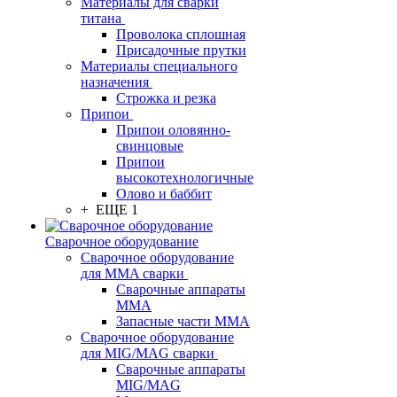
Материалы для сварки
титана
Проволока сплошная
Присадочные прутки
Материалы специального
назначения
Строжка и резка
Припои
Припои оловянно-
свинцовые
Припои
высокотехнологичные
Олово и баббит
+ ЕЩЕ 1
Сварочное оборудование
Сварочное оборудование
для MMA сварки
Сварочные аппараты
MMA
Запасные части MMA
Сварочное оборудование
для MIG/MAG сварки
Сварочные аппараты
MIG/MAG