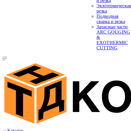
и резка
Экзотермическая
резка
Подводная
сварка и резка
Запасные части
ARC GOUGING
&
EXOTHERMIC
CUTTING
Каталог