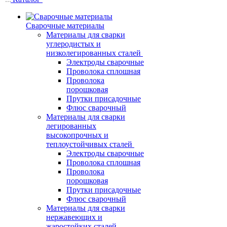
Сварочные материалы
Материалы для сварки
углеродистых и
низколегированных сталей
Электроды сварочные
Проволока сплошная
Проволока
порошковая
Прутки присадочные
Флюс сварочный
Материалы для сварки
легированных
высокопрочных и
теплоустойчивых сталей
Электроды сварочные
Проволока сплошная
Проволока
порошковая
Прутки присадочные
Флюс сварочный
Материалы для сварки
нержавеющих и
жаростойких сталей