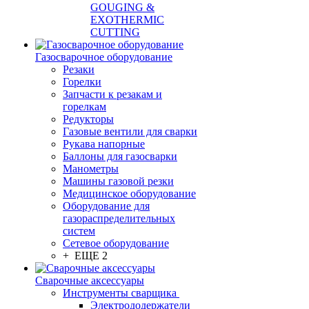
GOUGING &
EXOTHERMIC
CUTTING
Газосварочное оборудование
Резаки
Горелки
Запчасти к резакам и
горелкам
Редукторы
Газовые вентили для сварки
Рукава напорные
Баллоны для газосварки
Манометры
Машины газовой резки
Медицинское оборудование
Оборудование для
газораспределительных
систем
Сетевое оборудование
+ ЕЩЕ 2
Сварочные аксессуары
Инструменты сварщика
Электрододержатели