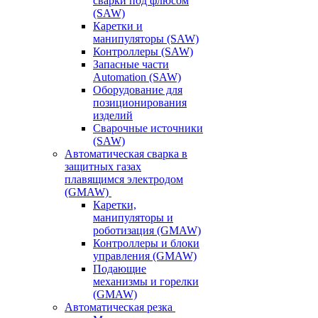
сварки под флюсом
(SAW)
Каретки и
манипуляторы (SAW)
Контроллеры (SAW)
Запасные части
Automation (SAW)
Оборудование для
позиционирования
изделий
Сварочные источники
(SAW)
Автоматическая сварка в
защитных газах
плавящимся электродом
(GMAW)
Каретки,
манипуляторы и
роботизация (GMAW)
Контроллеры и блоки
управления (GMAW)
Подающие
механизмы и горелки
(GMAW)
Автоматическая резка