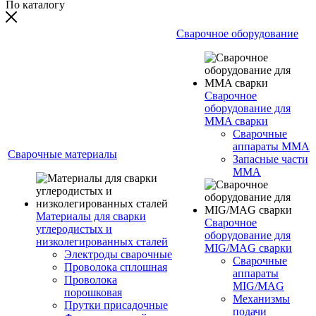
По каталогу
Сварочное оборудование
Сварочное
оборудование для
MMA сварки
Сварочные
аппараты MMA
Сварочные материалы
Запасные части
MMA
Материалы для сварки
Сварочное
углеродистых и
оборудование для
низколегированных сталей
MIG/MAG сварки
Электроды сварочные
Сварочные
Проволока сплошная
аппараты
Проволока
MIG/MAG
порошковая
Механизмы
Прутки присадочные
подачи