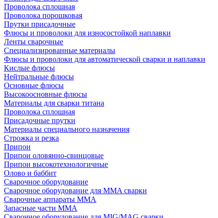
Проволока сплошная
Проволока порошковая
Прутки присадочные
Флюсы и проволоки для износостойкой наплавки
Ленты сварочные
Специализированные материалы
Флюсы и проволоки для автоматической сварки и наплавки
Кислые флюсы
Нейтральные флюсы
Основные флюсы
Высокоосновные флюсы
Материалы для сварки титана
Проволока сплошная
Присадочные прутки
Материалы специального назначения
Строжка и резка
Припои
Припои оловянно-свинцовые
Припои высокотехнологичные
Олово и баббит
Сварочное оборудование
Сварочное оборудование для MMA сварки
Сварочные аппараты MMA
Запасные части MMA
Сварочное оборудование для MIG/MAG сварки