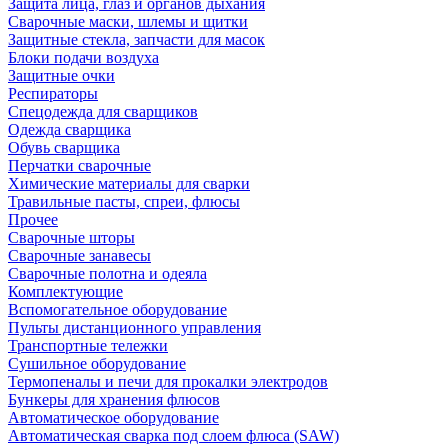
Защита лица, глаз и органов дыхания
Сварочные маски, шлемы и щитки
Защитные стекла, запчасти для масок
Блоки подачи воздуха
Защитные очки
Респираторы
Спецодежда для сварщиков
Одежда сварщика
Обувь сварщика
Перчатки сварочные
Химические материалы для сварки
Травильные пасты, спреи, флюсы
Прочее
Сварочные шторы
Сварочные занавесы
Сварочные полотна и одеяла
Комплектующие
Вспомогательное оборудование
Пульты дистанционного управления
Транспортные тележки
Сушильное оборудование
Термопеналы и печи для прокалки электродов
Бункеры для хранения флюсов
Автоматическое оборудование
Автоматическая сварка под слоем флюса (SAW)