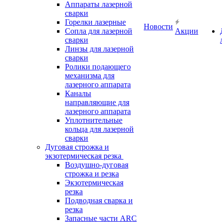
Аппараты лазерной
сварки
Горелки лазерные
Новости
Сопла для лазерной
Акции
сварки
Линзы для лазерной
сварки
Ролики подающего
механизма для
лазерного аппарата
Каналы
направляющие для
лазерного аппарата
Уплотнительные
кольца для лазерной
сварки
Дуговая строжка и
экзотермическая резка
Воздушно-дуговая
строжка и резка
Экзотермическая
резка
Подводная сварка и
резка
Запасные части ARC