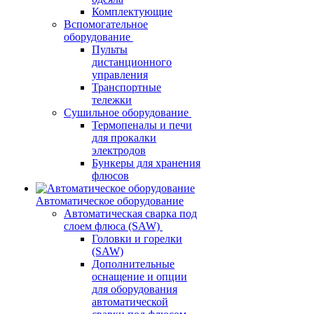
Комплектующие
Вспомогательное
оборудование
Пульты
дистанционного
управления
Транспортные
тележки
Сушильное оборудование
Термопеналы и печи
для прокалки
электродов
Бункеры для хранения
флюсов
Автоматическое оборудование
Автоматическая сварка под
слоем флюса (SAW)
Головки и горелки
(SAW)
Дополнительные
оснащение и опции
для оборудования
автоматической