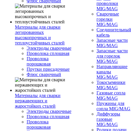
Флюс сварочный
проволоки
MIG/MAG
Сварочные
горелки
MIG/MAG
Материалы для сварки
Соединительны
легированных
кабель
высокопрочных и
Запасные части
теплоустойчивых сталей
MIG/MAG
Электроды сварочные
Запасные части
Проволока сплошная
для горелок
Проволока
MIG/MAG
порошковая
Направляющие
Прутки присадочные
каналы
Флюс сварочный
MIG/MAG
Токосъемники
MIG/MAG
Газовые сопла
Материалы для сварки
MIG/MAG
нержавеющих и
Пружины для
жаростойких сталей
сопла MIG/MAG
Электроды сварочные
Диффузоры
Проволока сплошная
газовые
Проволока
MIG/MAG
порошковая
Ролики подачи