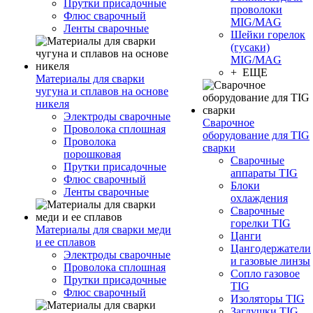
Прутки присадочные
проволоки
Флюс сварочный
MIG/MAG
Ленты сварочные
Шейки горелок
(гусаки)
MIG/MAG
+ ЕЩЕ
Материалы для сварки
чугуна и сплавов на основе
никеля
Электроды сварочные
Сварочное
Проволока сплошная
оборудование для TIG
Проволока
сварки
порошковая
Сварочные
Прутки присадочные
аппараты TIG
Флюс сварочный
Блоки
Ленты сварочные
охлаждения
Сварочные
горелки TIG
Материалы для сварки меди
Цанги
и ее сплавов
Цангодержатели
Электроды сварочные
и газовые линзы
Проволока сплошная
Сопло газовое
Прутки присадочные
TIG
Флюс сварочный
Изоляторы TIG
Заглушки TIG