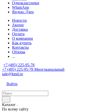
Одноклассники
WhatsApp
Яндекс.Дзен
Новости
Акции
Доставка
Оплата
О компании
Как купить
Контакты
Обзоры
...
+7 (495) 225-95-78
+7 (495) 225-95-78
Многоканальный
sale@ktnd.ru
Войти
Каталог
По всему сайту