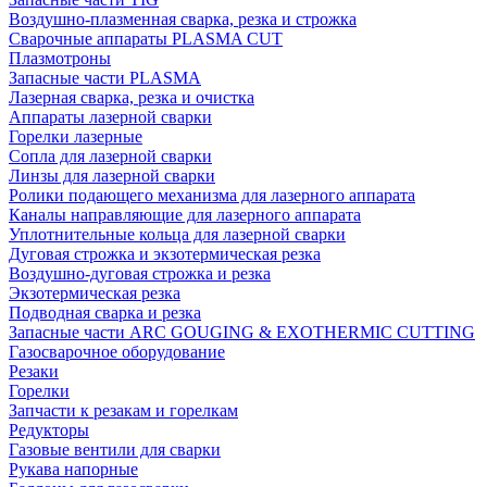
Воздушно-плазменная сварка, резка и строжка
Сварочные аппараты PLASMA CUT
Плазмотроны
Запасные части PLASMA
Лазерная сварка, резка и очистка
Аппараты лазерной сварки
Горелки лазерные
Сопла для лазерной сварки
Линзы для лазерной сварки
Ролики подающего механизма для лазерного аппарата
Каналы направляющие для лазерного аппарата
Уплотнительные кольца для лазерной сварки
Дуговая строжка и экзотермическая резка
Воздушно-дуговая строжка и резка
Экзотермическая резка
Подводная сварка и резка
Запасные части ARC GOUGING & EXOTHERMIC CUTTING
Газосварочное оборудование
Резаки
Горелки
Запчасти к резакам и горелкам
Редукторы
Газовые вентили для сварки
Рукава напорные