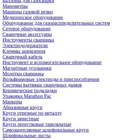
Баллоны для газосварки
Манометры
Машины газовой резки
Медицинское оборудование
Оборудование для газораспределительных систем
Сетевое оборудование
Сварочные аксессуары
Инструменты сварщика
Электрододержатели
Клеммы заземления
Сварочный кабель
Инструмент и вспомогательное оборудование
Магнитные угольники
Молотки сварщика
Вольфрамовые электроды и приспособления
Системы вытяжки сварочных дымов
Керамические подкладки
Упаковка Marathon Pac
Маркеры
Абразивные круги
Круги отрезные по металлу
Круги зачистные
Круги лепестковые тарельчатые
Самозацепляемые шлифовальные круги
Шлифовальные листы