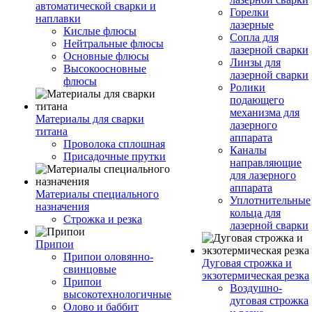
автоматической сварки и
Горелки
наплавки
лазерные
Кислые флюсы
Сопла для
Нейтральные флюсы
лазерной сварки
Основные флюсы
Линзы для
Высокоосновные
лазерной сварки
флюсы
Ролики
подающего
механизма для
Материалы для сварки
лазерного
титана
аппарата
Проволока сплошная
Каналы
Присадочные прутки
направляющие
для лазерного
аппарата
Материалы специального
Уплотнительные
назначения
кольца для
Строжка и резка
лазерной сварки
Припои
Припои оловянно-
Дуговая строжка и
свинцовые
экзотермическая резка
Припои
Воздушно-
высокотехнологичные
дуговая строжка
Олово и баббит