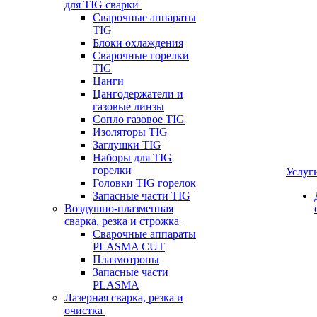
для TIG сварки
Сварочные аппараты
TIG
Блоки охлаждения
Сварочные горелки
TIG
Цанги
Цангодержатели и
газовые линзы
Сопло газовое TIG
Изоляторы TIG
Заглушки TIG
Наборы для TIG
горелки
Услуг
Головки TIG горелок
Запасные части TIG
Воздушно-плазменная
сварка, резка и строжка
Сварочные аппараты
PLASMA CUT
Плазмотроны
Запасные части
PLASMA
Лазерная сварка, резка и
очистка