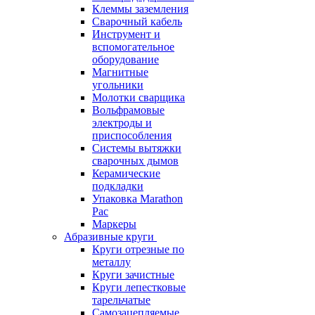
Клеммы заземления
Сварочный кабель
Инструмент и
вспомогательное
оборудование
Магнитные
угольники
Молотки сварщика
Вольфрамовые
электроды и
приспособления
Системы вытяжки
сварочных дымов
Керамические
подкладки
Упаковка Marathon
Pac
Маркеры
Абразивные круги
Круги отрезные по
металлу
Круги зачистные
Круги лепестковые
тарельчатые
Самозацепляемые