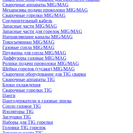
Сварочные аппараты MIG/MAG
Механизмы подачи проволоки MIG/MAG
Сварочные горелки MIG/MAG
Соединительный кабель
Запасные части MIG/MAG
Запасные части для горелок MIG/MAG
Направляющие каналы MIG/MAG
Токосъемники MIG/MAG
Газовые сопла MIG/MAG
Пружины для сопла MIG/MAG
Диффузоры газовые MIG/MAG
Ролики подачи проволоки MIG/MAG
Шейки горелок (гусаки) MIG/MAG
Сварочное оборудование для TIG сварки
Сварочные аппараты TIG
Блоки охлаждения
Сварочные горелки TIG
Цанги
Цангодержатели и газовые линзы
Сопло газовое TIG
Изоляторы TIG
Заглушки TIG
Наборы для TIG горелки
Головки TIG горелок
Запасные части TIG