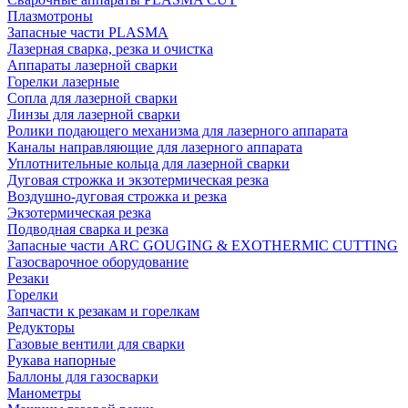
Плазмотроны
Запасные части PLASMA
Лазерная сварка, резка и очистка
Аппараты лазерной сварки
Горелки лазерные
Сопла для лазерной сварки
Линзы для лазерной сварки
Ролики подающего механизма для лазерного аппарата
Каналы направляющие для лазерного аппарата
Уплотнительные кольца для лазерной сварки
Дуговая строжка и экзотермическая резка
Воздушно-дуговая строжка и резка
Экзотермическая резка
Подводная сварка и резка
Запасные части ARC GOUGING & EXOTHERMIC CUTTING
Газосварочное оборудование
Резаки
Горелки
Запчасти к резакам и горелкам
Редукторы
Газовые вентили для сварки
Рукава напорные
Баллоны для газосварки
Манометры