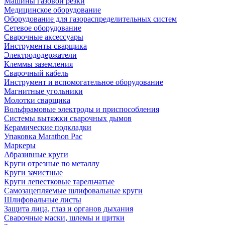
Машины газовой резки
Медицинское оборудование
Оборудование для газораспределительных систем
Сетевое оборудование
Сварочные аксессуары
Инструменты сварщика
Электрододержатели
Клеммы заземления
Сварочный кабель
Инструмент и вспомогательное оборудование
Магнитные угольники
Молотки сварщика
Вольфрамовые электроды и приспособления
Системы вытяжки сварочных дымов
Керамические подкладки
Упаковка Marathon Pac
Маркеры
Абразивные круги
Круги отрезные по металлу
Круги зачистные
Круги лепестковые тарельчатые
Самозацепляемые шлифовальные круги
Шлифовальные листы
Защита лица, глаз и органов дыхания
Сварочные маски, шлемы и щитки