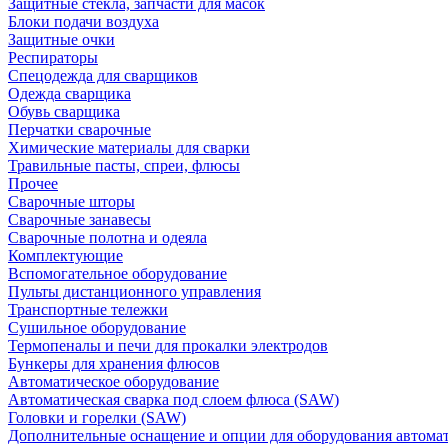
Защитные стекла, запчасти для масок
Блоки подачи воздуха
Защитные очки
Респираторы
Спецодежда для сварщиков
Одежда сварщика
Обувь сварщика
Перчатки сварочные
Химические материалы для сварки
Травильные пасты, спреи, флюсы
Прочее
Сварочные шторы
Сварочные занавесы
Сварочные полотна и одеяла
Комплектующие
Вспомогательное оборудование
Пульты дистанционного управления
Транспортные тележки
Сушильное оборудование
Термопеналы и печи для прокалки электродов
Бункеры для хранения флюсов
Автоматическое оборудование
Автоматическая сварка под слоем флюса (SAW)
Головки и горелки (SAW)
Дополнительные оснащение и опции для оборудования автома