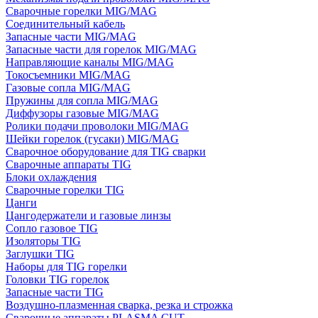
Сварочные горелки MIG/MAG
Соединительный кабель
Запасные части MIG/MAG
Запасные части для горелок MIG/MAG
Направляющие каналы MIG/MAG
Токосъемники MIG/MAG
Газовые сопла MIG/MAG
Пружины для сопла MIG/MAG
Диффузоры газовые MIG/MAG
Ролики подачи проволоки MIG/MAG
Шейки горелок (гусаки) MIG/MAG
Сварочное оборудование для TIG сварки
Сварочные аппараты TIG
Блоки охлаждения
Сварочные горелки TIG
Цанги
Цангодержатели и газовые линзы
Сопло газовое TIG
Изоляторы TIG
Заглушки TIG
Наборы для TIG горелки
Головки TIG горелок
Запасные части TIG
Воздушно-плазменная сварка, резка и строжка
Сварочные аппараты PLASMA CUT