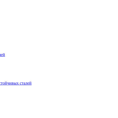
лей
стойчивых сталей