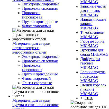
MIG/MAG
Электроды сварочные
Запасные части
Проволока сплошная
для горелок
Проволока
MIG/MAG
порошковая
Направляющие
Прутки присадочные
каналы
Флюс сварочный
MIG/MAG
Токосъемники
MIG/MAG
Газовые сопла
Материалы для сварки
MIG/MAG
нержавеющих и
Пружины для
жаростойких сталей
сопла MIG/MAG
Электроды сварочные
Диффузоры
Проволока сплошная
газовые
Проволока
MIG/MAG
порошковая
Ролики подачи
Прутки присадочные
проволоки
Флюс сварочный
MIG/MAG
Ленты сварочные
Шейки горелок
(гусаки)
MIG/MAG
+ ЕЩЕ
Материалы для сварки
чугуна и сплавов на основе