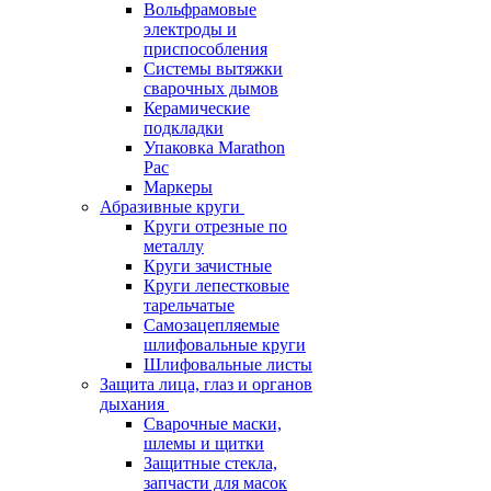
Вольфрамовые
электроды и
приспособления
Системы вытяжки
сварочных дымов
Керамические
подкладки
Упаковка Marathon
Pac
Маркеры
Абразивные круги
Круги отрезные по
металлу
Круги зачистные
Круги лепестковые
тарельчатые
Самозацепляемые
шлифовальные круги
Шлифовальные листы
Защита лица, глаз и органов
дыхания
Сварочные маски,
шлемы и щитки
Защитные стекла,
запчасти для масок