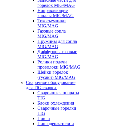
Запасные части для
горелок MIG/MAG
Направляющие
каналы MIG/MAG
Токосъемники
MIG/MAG
Газовые сопла
MIG/MAG
Пружины для сопла
MIG/MAG
Диффузоры газовые
MIG/MAG
Ролики подачи
проволоки MIG/MAG
Шейки горелок
(гусаки) MIG/MAG
Сварочное оборудование
для TIG сварки
Сварочные аппараты
TIG
Блоки охлаждения
Сварочные горелки
TIG
Цанги
Цангодержатели и