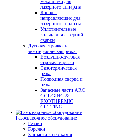
механизма для
лазерного аппарата
Каналы
направляющие для
лазерного аппарата
Уплотнительные
кольца для лазерной
сварки
Дуговая строжка и
экзотермическая резка
Воздушно-дуговая
строжка и резка
Экзотермическая
резка
Подводная сварка и
резка
Запасные части ARC
GOUGING &
EXOTHERMIC
CUTTING
Газосварочное оборудование
Резаки
Горелки
Запчасти к резакам и