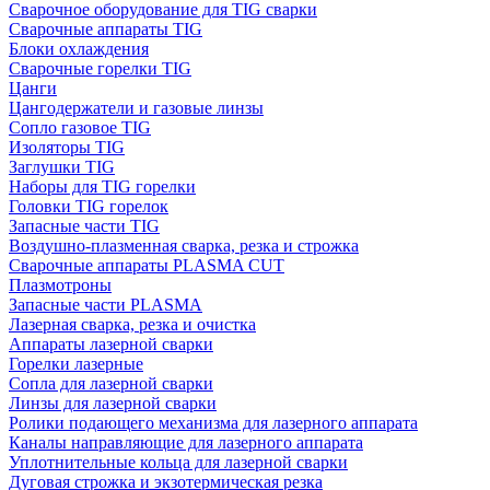
Сварочное оборудование для TIG сварки
Сварочные аппараты TIG
Блоки охлаждения
Сварочные горелки TIG
Цанги
Цангодержатели и газовые линзы
Сопло газовое TIG
Изоляторы TIG
Заглушки TIG
Наборы для TIG горелки
Головки TIG горелок
Запасные части TIG
Воздушно-плазменная сварка, резка и строжка
Сварочные аппараты PLASMA CUT
Плазмотроны
Запасные части PLASMA
Лазерная сварка, резка и очистка
Аппараты лазерной сварки
Горелки лазерные
Сопла для лазерной сварки
Линзы для лазерной сварки
Ролики подающего механизма для лазерного аппарата
Каналы направляющие для лазерного аппарата
Уплотнительные кольца для лазерной сварки
Дуговая строжка и экзотермическая резка