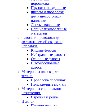
порошковая
Прутки присадочные
Флюсы и проволоки
для износостойкой
наплавки
Ленты сварочные
Специализированные
материалы
Флюсы и проволоки для
автоматической сварки и
наплавки
Кислые флюсы
Нейтральные флюсы
Основные флюсы
Высокоосновные
флюсы
Материалы для сварки
титана
Проволока сплошная
Присадочные прутки
Материалы специального
назначения
Строжка и резка
Припои
Припои оловянно-