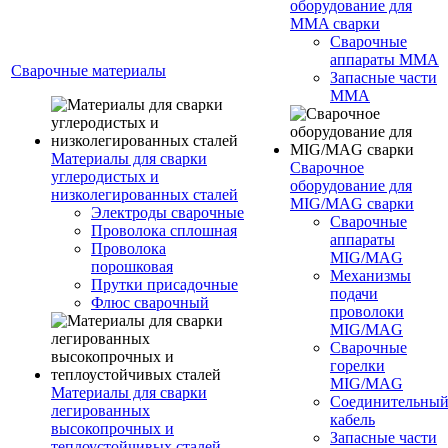
оборудование для
MMA сварки
Сварочные
аппараты MMA
Сварочные материалы
Запасные части
MMA
Материалы для сварки
Сварочное
углеродистых и
оборудование для
низколегированных сталей
MIG/MAG сварки
Электроды сварочные
Сварочные
Проволока сплошная
аппараты
Проволока
MIG/MAG
порошковая
Механизмы
Прутки присадочные
подачи
Флюс сварочный
проволоки
MIG/MAG
Сварочные
горелки
MIG/MAG
Материалы для сварки
Соединительны
легированных
кабель
высокопрочных и
Запасные части
теплоустойчивых сталей