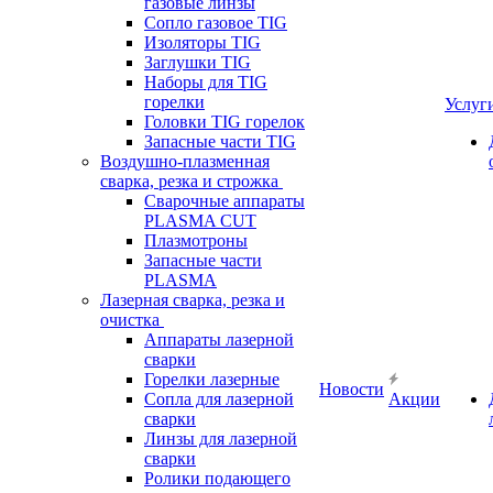
газовые линзы
Сопло газовое TIG
Изоляторы TIG
Заглушки TIG
Наборы для TIG
горелки
Услуг
Головки TIG горелок
Запасные части TIG
Воздушно-плазменная
сварка, резка и строжка
Сварочные аппараты
PLASMA CUT
Плазмотроны
Запасные части
PLASMA
Лазерная сварка, резка и
очистка
Аппараты лазерной
сварки
Горелки лазерные
Новости
Сопла для лазерной
Акции
сварки
Линзы для лазерной
сварки
Ролики подающего