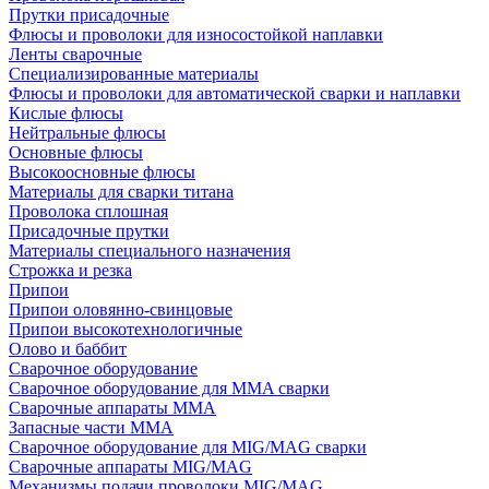
Прутки присадочные
Флюсы и проволоки для износостойкой наплавки
Ленты сварочные
Специализированные материалы
Флюсы и проволоки для автоматической сварки и наплавки
Кислые флюсы
Нейтральные флюсы
Основные флюсы
Высокоосновные флюсы
Материалы для сварки титана
Проволока сплошная
Присадочные прутки
Материалы специального назначения
Строжка и резка
Припои
Припои оловянно-свинцовые
Припои высокотехнологичные
Олово и баббит
Сварочное оборудование
Сварочное оборудование для MMA сварки
Сварочные аппараты MMA
Запасные части MMA
Сварочное оборудование для MIG/MAG сварки
Сварочные аппараты MIG/MAG
Механизмы подачи проволоки MIG/MAG