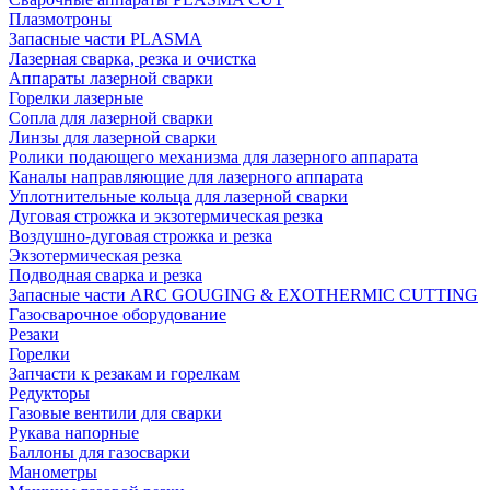
Плазмотроны
Запасные части PLASMA
Лазерная сварка, резка и очистка
Аппараты лазерной сварки
Горелки лазерные
Сопла для лазерной сварки
Линзы для лазерной сварки
Ролики подающего механизма для лазерного аппарата
Каналы направляющие для лазерного аппарата
Уплотнительные кольца для лазерной сварки
Дуговая строжка и экзотермическая резка
Воздушно-дуговая строжка и резка
Экзотермическая резка
Подводная сварка и резка
Запасные части ARC GOUGING & EXOTHERMIC CUTTING
Газосварочное оборудование
Резаки
Горелки
Запчасти к резакам и горелкам
Редукторы
Газовые вентили для сварки
Рукава напорные
Баллоны для газосварки
Манометры