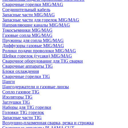
Сварочные горелки MIG/MAG
Соединительный кабель
Запасные части MIG/MAG
Запасные части для горелок MIG/MAG
Направляющие каналы MIG/MAG
Токосъемники MIG/MAG
Газовые сопла MIG/MAG
Пружины для сопла MIG/MAG
Диффузоры газовые MIG/MAG
Ролики подачи проволоки MIG/MAG
Шейки горелок (гусаки) MIG/MAG
Сварочное оборудование для TIG сварки
Сварочные аппараты TIG
Блоки охлаждения
Сварочные горелки TIG
Цанги
Цангодержатели и газовые линзы
Сопло газовое TIG
Изоляторы TIG
Заглушки TIG
Наборы для TIG горелки
Головки TIG горелок
Запасные части TIG
Воздушно-плазменная сварка, резка и строжка
Сварочные аппараты PLASMA CUT