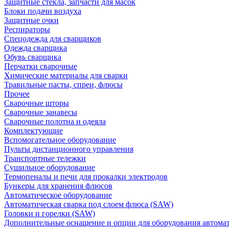
Защитные стекла, запчасти для масок
Блоки подачи воздуха
Защитные очки
Респираторы
Спецодежда для сварщиков
Одежда сварщика
Обувь сварщика
Перчатки сварочные
Химические материалы для сварки
Травильные пасты, спреи, флюсы
Прочее
Сварочные шторы
Сварочные занавесы
Сварочные полотна и одеяла
Комплектующие
Вспомогательное оборудование
Пульты дистанционного управления
Транспортные тележки
Сушильное оборудование
Термопеналы и печи для прокалки электродов
Бункеры для хранения флюсов
Автоматическое оборудование
Автоматическая сварка под слоем флюса (SAW)
Головки и горелки (SAW)
Дополнительные оснащение и опции для оборудования автома