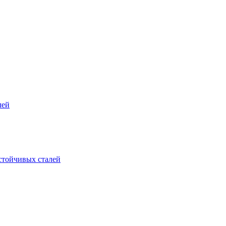
лей
стойчивых сталей