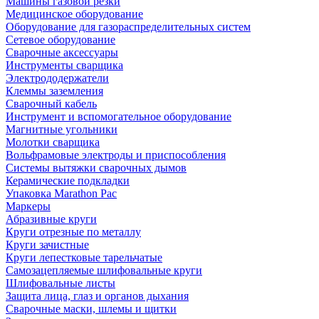
Машины газовой резки
Медицинское оборудование
Оборудование для газораспределительных систем
Сетевое оборудование
Сварочные аксессуары
Инструменты сварщика
Электрододержатели
Клеммы заземления
Сварочный кабель
Инструмент и вспомогательное оборудование
Магнитные угольники
Молотки сварщика
Вольфрамовые электроды и приспособления
Системы вытяжки сварочных дымов
Керамические подкладки
Упаковка Marathon Pac
Маркеры
Абразивные круги
Круги отрезные по металлу
Круги зачистные
Круги лепестковые тарельчатые
Самозацепляемые шлифовальные круги
Шлифовальные листы
Защита лица, глаз и органов дыхания
Сварочные маски, шлемы и щитки