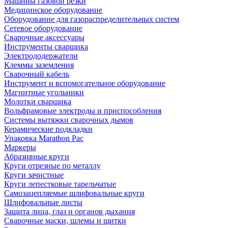
Машины газовой резки
Медицинское оборудование
Оборудование для газораспределительных систем
Сетевое оборудование
Сварочные аксессуары
Инструменты сварщика
Электрододержатели
Клеммы заземления
Сварочный кабель
Инструмент и вспомогательное оборудование
Магнитные угольники
Молотки сварщика
Вольфрамовые электроды и приспособления
Системы вытяжки сварочных дымов
Керамические подкладки
Упаковка Marathon Pac
Маркеры
Абразивные круги
Круги отрезные по металлу
Круги зачистные
Круги лепестковые тарельчатые
Самозацепляемые шлифовальные круги
Шлифовальные листы
Защита лица, глаз и органов дыхания
Сварочные маски, шлемы и щитки