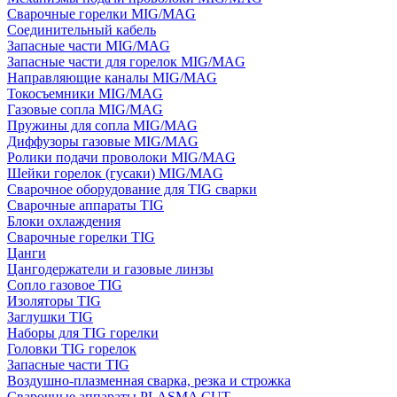
Сварочные горелки MIG/MAG
Соединительный кабель
Запасные части MIG/MAG
Запасные части для горелок MIG/MAG
Направляющие каналы MIG/MAG
Токосъемники MIG/MAG
Газовые сопла MIG/MAG
Пружины для сопла MIG/MAG
Диффузоры газовые MIG/MAG
Ролики подачи проволоки MIG/MAG
Шейки горелок (гусаки) MIG/MAG
Сварочное оборудование для TIG сварки
Сварочные аппараты TIG
Блоки охлаждения
Сварочные горелки TIG
Цанги
Цангодержатели и газовые линзы
Сопло газовое TIG
Изоляторы TIG
Заглушки TIG
Наборы для TIG горелки
Головки TIG горелок
Запасные части TIG
Воздушно-плазменная сварка, резка и строжка
Сварочные аппараты PLASMA CUT