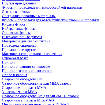
Прутки присадочные
Флюсы и проволоки для износостойкой наплавки
Ленты сварочные
Специализированные материалы
Флюсы и проволоки для автоматической сварки и наплавки
Кислые флюсы
Нейтральные флюсы
Основные флюсы
Высокоосновные флюсы
Материалы для сварки титана
Проволока сплошная
Присадочные прутки
Материалы специального назначения
Строжка и резка
Припои
Припои оловянно-свинцовые
Припои высокотехнологичные
Олово и баббит
Сварочное оборудование
Сварочное оборудование для MMA сварки
Сварочные аппараты MMA
Запасные части MMA
Сварочное оборудование для MIG/MAG сварки
Сварочные аппараты MIG/MAG
Механизмы подачи проволоки MIG/MAG