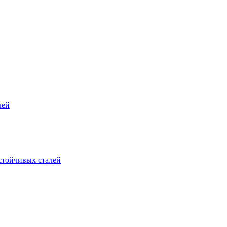
лей
стойчивых сталей