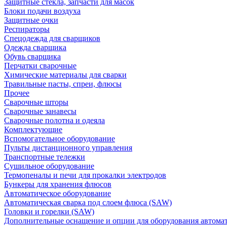
Защитные стекла, запчасти для масок
Блоки подачи воздуха
Защитные очки
Респираторы
Спецодежда для сварщиков
Одежда сварщика
Обувь сварщика
Перчатки сварочные
Химические материалы для сварки
Травильные пасты, спреи, флюсы
Прочее
Сварочные шторы
Сварочные занавесы
Сварочные полотна и одеяла
Комплектующие
Вспомогательное оборудование
Пульты дистанционного управления
Транспортные тележки
Сушильное оборудование
Термопеналы и печи для прокалки электродов
Бункеры для хранения флюсов
Автоматическое оборудование
Автоматическая сварка под слоем флюса (SAW)
Головки и горелки (SAW)
Дополнительные оснащение и опции для оборудования автома