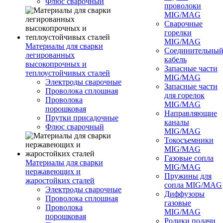
Флюс сварочный
проволоки
MIG/MAG
Сварочные
горелки
MIG/MAG
Материалы для сварки
Соединительны
легированных
кабель
высокопрочных и
Запасные части
теплоустойчивых сталей
MIG/MAG
Электроды сварочные
Запасные части
Проволока сплошная
для горелок
Проволока
MIG/MAG
порошковая
Направляющие
Прутки присадочные
каналы
Флюс сварочный
MIG/MAG
Токосъемники
MIG/MAG
Газовые сопла
Материалы для сварки
MIG/MAG
нержавеющих и
Пружины для
жаростойких сталей
сопла MIG/MAG
Электроды сварочные
Диффузоры
Проволока сплошная
газовые
Проволока
MIG/MAG
порошковая
Ролики подачи