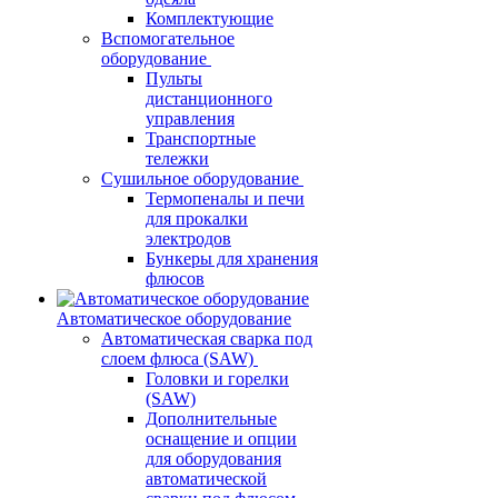
Комплектующие
Вспомогательное
оборудование
Пульты
дистанционного
управления
Транспортные
тележки
Сушильное оборудование
Термопеналы и печи
для прокалки
электродов
Бункеры для хранения
флюсов
Автоматическое оборудование
Автоматическая сварка под
слоем флюса (SAW)
Головки и горелки
(SAW)
Дополнительные
оснащение и опции
для оборудования
автоматической