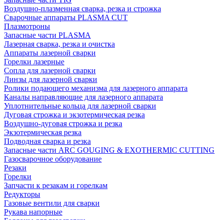
Воздушно-плазменная сварка, резка и строжка
Сварочные аппараты PLASMA CUT
Плазмотроны
Запасные части PLASMA
Лазерная сварка, резка и очистка
Аппараты лазерной сварки
Горелки лазерные
Сопла для лазерной сварки
Линзы для лазерной сварки
Ролики подающего механизма для лазерного аппарата
Каналы направляющие для лазерного аппарата
Уплотнительные кольца для лазерной сварки
Дуговая строжка и экзотермическая резка
Воздушно-дуговая строжка и резка
Экзотермическая резка
Подводная сварка и резка
Запасные части ARC GOUGING & EXOTHERMIC CUTTING
Газосварочное оборудование
Резаки
Горелки
Запчасти к резакам и горелкам
Редукторы
Газовые вентили для сварки
Рукава напорные