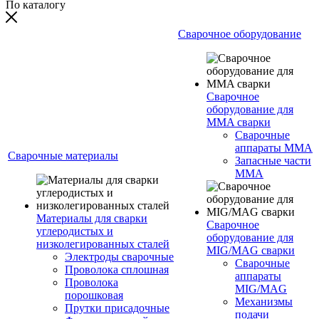
По каталогу
Сварочное оборудование
Сварочное
оборудование для
MMA сварки
Сварочные
аппараты MMA
Сварочные материалы
Запасные части
MMA
Материалы для сварки
Сварочное
углеродистых и
оборудование для
низколегированных сталей
MIG/MAG сварки
Электроды сварочные
Сварочные
Проволока сплошная
аппараты
Проволока
MIG/MAG
порошковая
Механизмы
Прутки присадочные
подачи