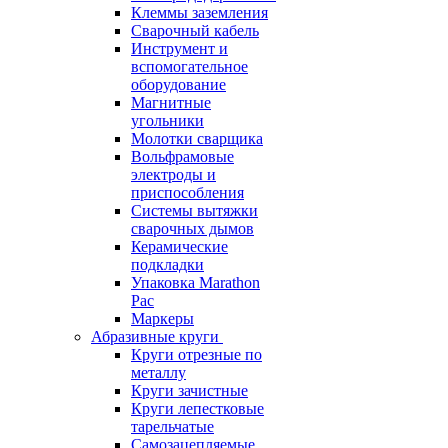
Клеммы заземления
Сварочный кабель
Инструмент и
вспомогательное
оборудование
Магнитные
угольники
Молотки сварщика
Вольфрамовые
электроды и
приспособления
Системы вытяжки
сварочных дымов
Керамические
подкладки
Упаковка Marathon
Pac
Маркеры
Абразивные круги
Круги отрезные по
металлу
Круги зачистные
Круги лепестковые
тарельчатые
Самозацепляемые