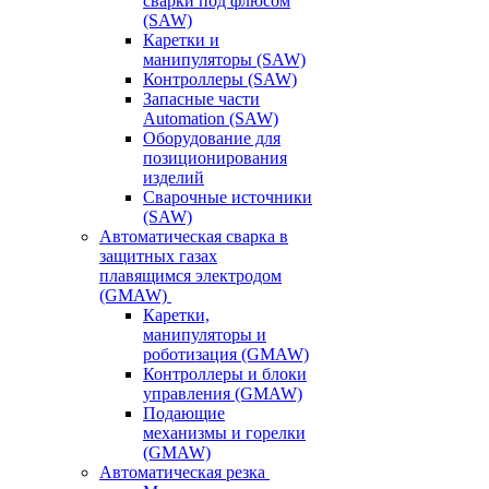
сварки под флюсом
(SAW)
Каретки и
манипуляторы (SAW)
Контроллеры (SAW)
Запасные части
Automation (SAW)
Оборудование для
позиционирования
изделий
Сварочные источники
(SAW)
Автоматическая сварка в
защитных газах
плавящимся электродом
(GMAW)
Каретки,
манипуляторы и
роботизация (GMAW)
Контроллеры и блоки
управления (GMAW)
Подающие
механизмы и горелки
(GMAW)
Автоматическая резка