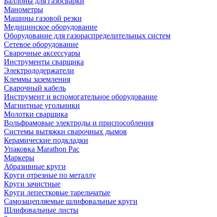
Баллоны для газосварки
Манометры
Машины газовой резки
Медицинское оборудование
Оборудование для газораспределительных систем
Сетевое оборудование
Сварочные аксессуары
Инструменты сварщика
Электрододержатели
Клеммы заземления
Сварочный кабель
Инструмент и вспомогательное оборудование
Магнитные угольники
Молотки сварщика
Вольфрамовые электроды и приспособления
Системы вытяжки сварочных дымов
Керамические подкладки
Упаковка Marathon Pac
Маркеры
Абразивные круги
Круги отрезные по металлу
Круги зачистные
Круги лепестковые тарельчатые
Самозацепляемые шлифовальные круги
Шлифовальные листы