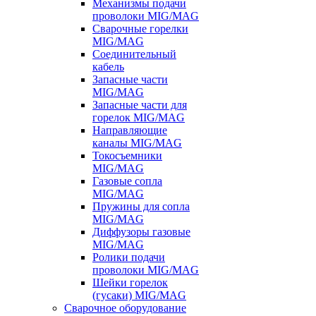
Механизмы подачи
проволоки MIG/MAG
Сварочные горелки
MIG/MAG
Соединительный
кабель
Запасные части
MIG/MAG
Запасные части для
горелок MIG/MAG
Направляющие
каналы MIG/MAG
Токосъемники
MIG/MAG
Газовые сопла
MIG/MAG
Пружины для сопла
MIG/MAG
Диффузоры газовые
MIG/MAG
Ролики подачи
проволоки MIG/MAG
Шейки горелок
(гусаки) MIG/MAG
Сварочное оборудование