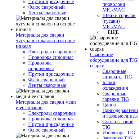
Прутки присадочные
проволоки
Флюс сварочный
MIG/MAG
Ленты сварочные
Шейки горелок
(гусаки)
MIG/MAG
+ ЕЩЕ
Материалы для сварки
чугуна и сплавов на основе
никеля
Электроды сварочные
Сварочное
Проволока сплошная
оборудование для TIG
Проволока
сварки
порошковая
Сварочные
Прутки присадочные
аппараты TIG
Флюс сварочный
Блоки
Ленты сварочные
охлаждения
Сварочные
горелки TIG
Материалы для сварки меди
Цанги
и ее сплавов
Цангодержатели
Электроды сварочные
и газовые линзы
Проволока сплошная
Сопло газовое
Прутки присадочные
TIG
Флюс сварочный
Изоляторы TIG
Заглушки TIG