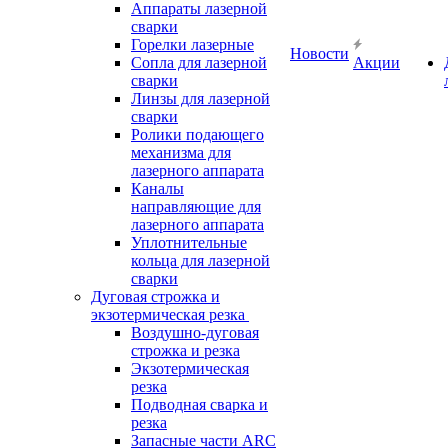
Аппараты лазерной
сварки
Горелки лазерные
Новости
Сопла для лазерной
Акции
сварки
Линзы для лазерной
сварки
Ролики подающего
механизма для
лазерного аппарата
Каналы
направляющие для
лазерного аппарата
Уплотнительные
кольца для лазерной
сварки
Дуговая строжка и
экзотермическая резка
Воздушно-дуговая
строжка и резка
Экзотермическая
резка
Подводная сварка и
резка
Запасные части ARC