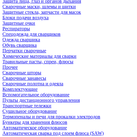
Защита лица, глаз и органов дыхания
Сварочные маски, шлемы и щитки
Защитные стекла, запчасти для масок
Блоки подачи воздуха
Защитные очки
Респираторы
Спецодежда для сварщиков
Одежда сварщика
Обувь сварщика
Перчатки сварочные
Химические материалы для сварки
Травильные пасты, спреи, флюсы
Прочее
Сварочные шторы
Сварочные занавесы
Сварочные полотна и одеяла
Комплектующие
Вспомогательное оборудование
Пульты дистанционного управления
Транспортные тележки
Сушильное оборудование
Термопеналы и печи для прокалки электродов
Бункеры для хранения флюсов
Автоматическое оборудование
Автоматическая сварка под слоем флюса (SAW)