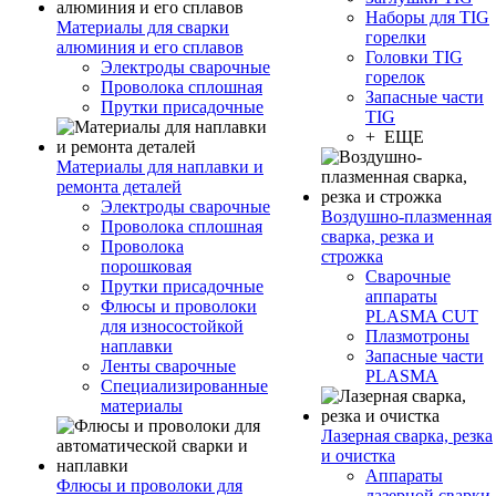
Наборы для TIG
Материалы для сварки
горелки
алюминия и его сплавов
Головки TIG
Электроды сварочные
горелок
Проволока сплошная
Запасные части
Прутки присадочные
TIG
+ ЕЩЕ
Материалы для наплавки и
ремонта деталей
Электроды сварочные
Воздушно-плазменная
Проволока сплошная
сварка, резка и
Проволока
строжка
порошковая
Сварочные
Прутки присадочные
аппараты
Флюсы и проволоки
PLASMA CUT
для износостойкой
Плазмотроны
наплавки
Запасные части
Ленты сварочные
PLASMA
Специализированные
материалы
Лазерная сварка, резка
и очистка
Аппараты
Флюсы и проволоки для
лазерной сварки