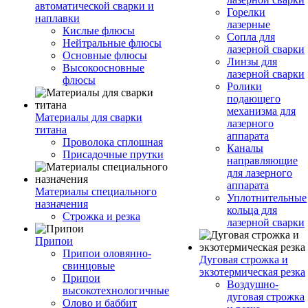
автоматической сварки и
Горелки
наплавки
лазерные
Кислые флюсы
Сопла для
Нейтральные флюсы
лазерной сварки
Основные флюсы
Линзы для
Высокоосновные
лазерной сварки
флюсы
Ролики
подающего
механизма для
Материалы для сварки
лазерного
титана
аппарата
Проволока сплошная
Каналы
Присадочные прутки
направляющие
для лазерного
аппарата
Материалы специального
Уплотнительные
назначения
кольца для
Строжка и резка
лазерной сварки
Припои
Припои оловянно-
Дуговая строжка и
свинцовые
экзотермическая резка
Припои
Воздушно-
высокотехнологичные
дуговая строжка
Олово и баббит