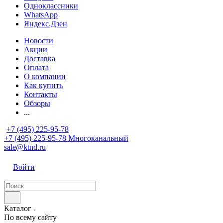
Одноклассники
WhatsApp
Яндекс.Дзен
Новости
Акции
Доставка
Оплата
О компании
Как купить
Контакты
Обзоры
...
+7 (495) 225-95-78
+7 (495) 225-95-78
Многоканальный
sale@ktnd.ru
Войти
Каталог
По всему сайту