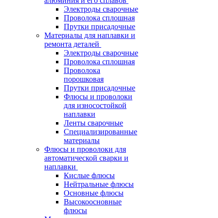
алюминия и его сплавов
Электроды сварочные
Проволока сплошная
Прутки присадочные
Материалы для наплавки и
ремонта деталей
Электроды сварочные
Проволока сплошная
Проволока
порошковая
Прутки присадочные
Флюсы и проволоки
для износостойкой
наплавки
Ленты сварочные
Специализированные
материалы
Флюсы и проволоки для
автоматической сварки и
наплавки
Кислые флюсы
Нейтральные флюсы
Основные флюсы
Высокоосновные
флюсы