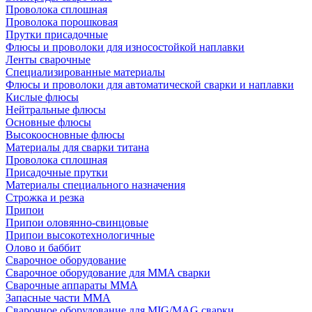
Проволока сплошная
Проволока порошковая
Прутки присадочные
Флюсы и проволоки для износостойкой наплавки
Ленты сварочные
Специализированные материалы
Флюсы и проволоки для автоматической сварки и наплавки
Кислые флюсы
Нейтральные флюсы
Основные флюсы
Высокоосновные флюсы
Материалы для сварки титана
Проволока сплошная
Присадочные прутки
Материалы специального назначения
Строжка и резка
Припои
Припои оловянно-свинцовые
Припои высокотехнологичные
Олово и баббит
Сварочное оборудование
Сварочное оборудование для MMA сварки
Сварочные аппараты MMA
Запасные части MMA
Сварочное оборудование для MIG/MAG сварки