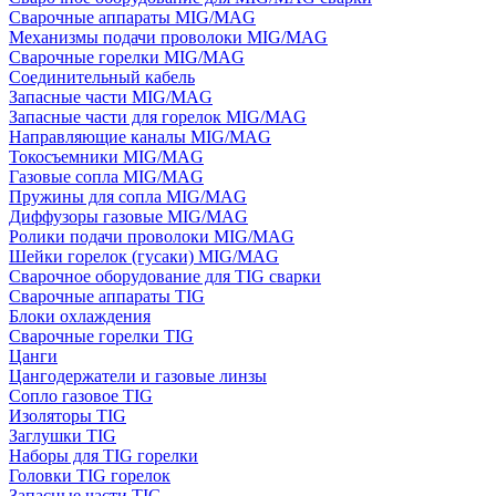
Сварочные аппараты MIG/MAG
Механизмы подачи проволоки MIG/MAG
Сварочные горелки MIG/MAG
Соединительный кабель
Запасные части MIG/MAG
Запасные части для горелок MIG/MAG
Направляющие каналы MIG/MAG
Токосъемники MIG/MAG
Газовые сопла MIG/MAG
Пружины для сопла MIG/MAG
Диффузоры газовые MIG/MAG
Ролики подачи проволоки MIG/MAG
Шейки горелок (гусаки) MIG/MAG
Сварочное оборудование для TIG сварки
Сварочные аппараты TIG
Блоки охлаждения
Сварочные горелки TIG
Цанги
Цангодержатели и газовые линзы
Сопло газовое TIG
Изоляторы TIG
Заглушки TIG
Наборы для TIG горелки
Головки TIG горелок
Запасные части TIG