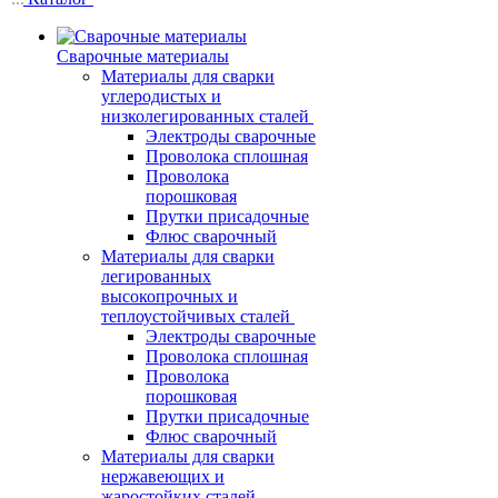
Сварочные материалы
Материалы для сварки
углеродистых и
низколегированных сталей
Электроды сварочные
Проволока сплошная
Проволока
порошковая
Прутки присадочные
Флюс сварочный
Материалы для сварки
легированных
высокопрочных и
теплоустойчивых сталей
Электроды сварочные
Проволока сплошная
Проволока
порошковая
Прутки присадочные
Флюс сварочный
Материалы для сварки
нержавеющих и
жаростойких сталей