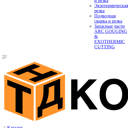
и резка
Экзотермическая
резка
Подводная
сварка и резка
Запасные части
ARC GOUGING
&
EXOTHERMIC
CUTTING
Каталог