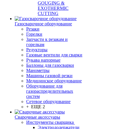
GOUGING &
EXOTHERMIC
CUTTING
Газосварочное оборудование
Резаки
Горелки
Запчасти к резакам и
горелкам
Редукторы
Газовые вентили для сварки
Рукава напорные
Баллоны для газосварки
Манометры
Машины газовой резки
Медицинское оборудование
Оборудование для
газораспределительных
систем
Сетевое оборудование
+ ЕЩЕ 2
Сварочные аксессуары
Инструменты сварщика
Электрододержатели