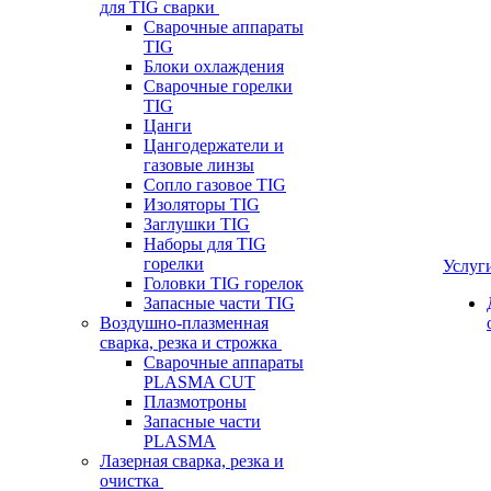
для TIG сварки
Сварочные аппараты
TIG
Блоки охлаждения
Сварочные горелки
TIG
Цанги
Цангодержатели и
газовые линзы
Сопло газовое TIG
Изоляторы TIG
Заглушки TIG
Наборы для TIG
горелки
Услуг
Головки TIG горелок
Запасные части TIG
Воздушно-плазменная
сварка, резка и строжка
Сварочные аппараты
PLASMA CUT
Плазмотроны
Запасные части
PLASMA
Лазерная сварка, резка и
очистка