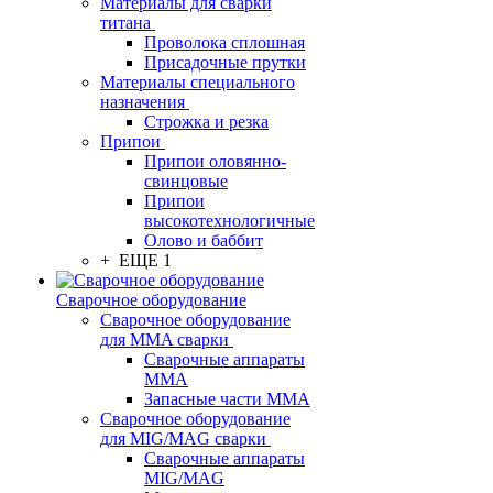
Материалы для сварки
титана
Проволока сплошная
Присадочные прутки
Материалы специального
назначения
Строжка и резка
Припои
Припои оловянно-
свинцовые
Припои
высокотехнологичные
Олово и баббит
+ ЕЩЕ 1
Сварочное оборудование
Сварочное оборудование
для MMA сварки
Сварочные аппараты
MMA
Запасные части MMA
Сварочное оборудование
для MIG/MAG сварки
Сварочные аппараты
MIG/MAG