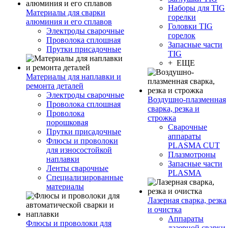
Наборы для TIG
Материалы для сварки
горелки
алюминия и его сплавов
Головки TIG
Электроды сварочные
горелок
Проволока сплошная
Запасные части
Прутки присадочные
TIG
+ ЕЩЕ
Материалы для наплавки и
ремонта деталей
Электроды сварочные
Воздушно-плазменная
Проволока сплошная
сварка, резка и
Проволока
строжка
порошковая
Сварочные
Прутки присадочные
аппараты
Флюсы и проволоки
PLASMA CUT
для износостойкой
Плазмотроны
наплавки
Запасные части
Ленты сварочные
PLASMA
Специализированные
материалы
Лазерная сварка, резка
и очистка
Аппараты
Флюсы и проволоки для
лазерной сварки