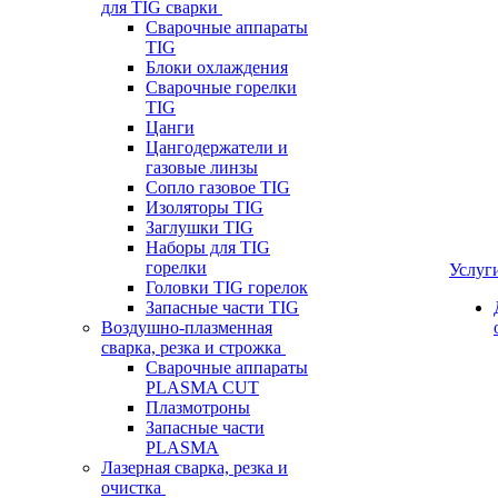
для TIG сварки
Сварочные аппараты
TIG
Блоки охлаждения
Сварочные горелки
TIG
Цанги
Цангодержатели и
газовые линзы
Сопло газовое TIG
Изоляторы TIG
Заглушки TIG
Наборы для TIG
горелки
Услуг
Головки TIG горелок
Запасные части TIG
Воздушно-плазменная
сварка, резка и строжка
Сварочные аппараты
PLASMA CUT
Плазмотроны
Запасные части
PLASMA
Лазерная сварка, резка и
очистка