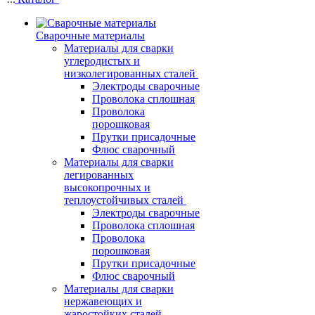
Сварочные материалы
Материалы для сварки
углеродистых и
низколегированных сталей
Электроды сварочные
Проволока сплошная
Проволока
порошковая
Прутки присадочные
Флюс сварочный
Материалы для сварки
легированных
высокопрочных и
теплоустойчивых сталей
Электроды сварочные
Проволока сплошная
Проволока
порошковая
Прутки присадочные
Флюс сварочный
Материалы для сварки
нержавеющих и
жаростойких сталей