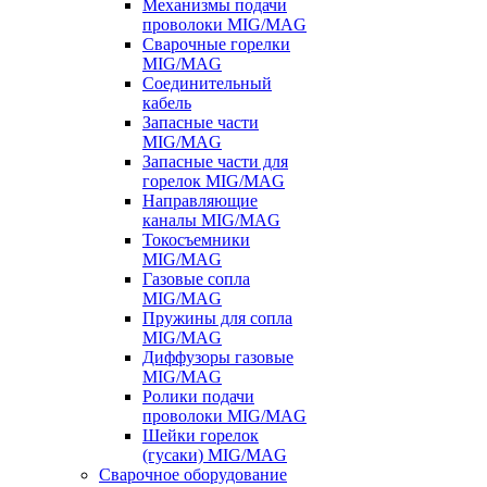
Механизмы подачи
проволоки MIG/MAG
Сварочные горелки
MIG/MAG
Соединительный
кабель
Запасные части
MIG/MAG
Запасные части для
горелок MIG/MAG
Направляющие
каналы MIG/MAG
Токосъемники
MIG/MAG
Газовые сопла
MIG/MAG
Пружины для сопла
MIG/MAG
Диффузоры газовые
MIG/MAG
Ролики подачи
проволоки MIG/MAG
Шейки горелок
(гусаки) MIG/MAG
Сварочное оборудование