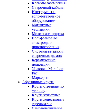
Клеммы заземления
Сварочный кабель
Инструмент и
вспомогательное
оборудование
Магнитные
угольники
Молотки сварщика
Вольфрамовые
электроды и
приспособления
Системы вытяжки
сварочных дымов
Керамические
подкладки
Упаковка Marathon
Pac
Маркеры
Абразивные круги
Круги отрезные по
металлу
Круги зачистные
Круги лепестковые
тарельчатые
Самозацепляемые