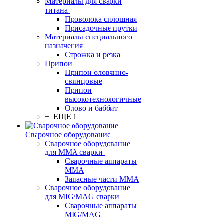
Материалы для сварки
титана
Проволока сплошная
Присадочные прутки
Материалы специального
назначения
Строжка и резка
Припои
Припои оловянно-
свинцовые
Припои
высокотехнологичные
Олово и баббит
+ ЕЩЕ 1
Сварочное оборудование
Сварочное оборудование
для MMA сварки
Сварочные аппараты
MMA
Запасные части MMA
Сварочное оборудование
для MIG/MAG сварки
Сварочные аппараты
MIG/MAG