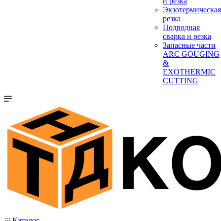
и резка
Экзотермическая
резка
Подводная
сварка и резка
Запасные части
ARC GOUGING
&
EXOTHERMIC
CUTTING
Каталог