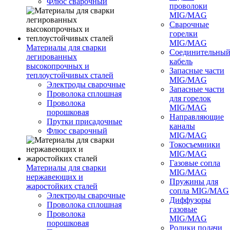
Флюс сварочный
проволоки
MIG/MAG
Сварочные
горелки
MIG/MAG
Материалы для сварки
Соединительны
легированных
кабель
высокопрочных и
Запасные части
теплоустойчивых сталей
MIG/MAG
Электроды сварочные
Запасные части
Проволока сплошная
для горелок
Проволока
MIG/MAG
порошковая
Направляющие
Прутки присадочные
каналы
Флюс сварочный
MIG/MAG
Токосъемники
MIG/MAG
Газовые сопла
Материалы для сварки
MIG/MAG
нержавеющих и
Пружины для
жаростойких сталей
сопла MIG/MAG
Электроды сварочные
Диффузоры
Проволока сплошная
газовые
Проволока
MIG/MAG
порошковая
Ролики подачи