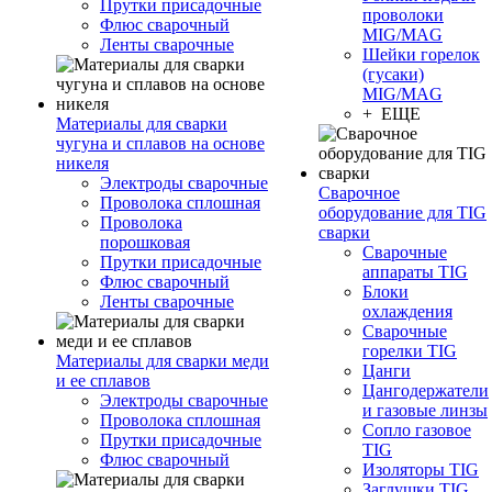
Прутки присадочные
проволоки
Флюс сварочный
MIG/MAG
Ленты сварочные
Шейки горелок
(гусаки)
MIG/MAG
+ ЕЩЕ
Материалы для сварки
чугуна и сплавов на основе
никеля
Электроды сварочные
Сварочное
Проволока сплошная
оборудование для TIG
Проволока
сварки
порошковая
Сварочные
Прутки присадочные
аппараты TIG
Флюс сварочный
Блоки
Ленты сварочные
охлаждения
Сварочные
горелки TIG
Материалы для сварки меди
Цанги
и ее сплавов
Цангодержатели
Электроды сварочные
и газовые линзы
Проволока сплошная
Сопло газовое
Прутки присадочные
TIG
Флюс сварочный
Изоляторы TIG
Заглушки TIG