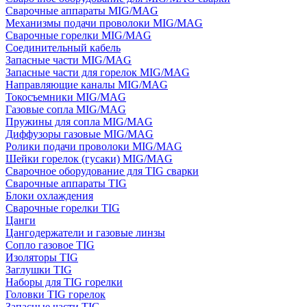
Сварочные аппараты MIG/MAG
Механизмы подачи проволоки MIG/MAG
Сварочные горелки MIG/MAG
Соединительный кабель
Запасные части MIG/MAG
Запасные части для горелок MIG/MAG
Направляющие каналы MIG/MAG
Токосъемники MIG/MAG
Газовые сопла MIG/MAG
Пружины для сопла MIG/MAG
Диффузоры газовые MIG/MAG
Ролики подачи проволоки MIG/MAG
Шейки горелок (гусаки) MIG/MAG
Сварочное оборудование для TIG сварки
Сварочные аппараты TIG
Блоки охлаждения
Сварочные горелки TIG
Цанги
Цангодержатели и газовые линзы
Сопло газовое TIG
Изоляторы TIG
Заглушки TIG
Наборы для TIG горелки
Головки TIG горелок
Запасные части TIG