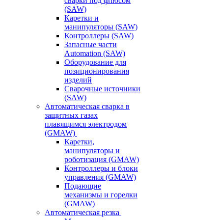
сварки под флюсом
(SAW)
Каретки и
манипуляторы (SAW)
Контроллеры (SAW)
Запасные части
Automation (SAW)
Оборудование для
позиционирования
изделий
Сварочные источники
(SAW)
Автоматическая сварка в
защитных газах
плавящимся электродом
(GMAW)
Каретки,
манипуляторы и
роботизация (GMAW)
Контроллеры и блоки
управления (GMAW)
Подающие
механизмы и горелки
(GMAW)
Автоматическая резка