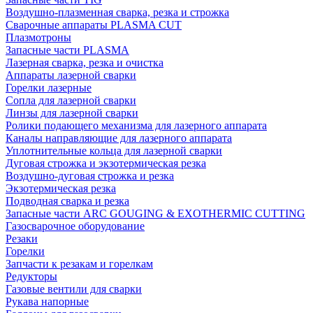
Воздушно-плазменная сварка, резка и строжка
Сварочные аппараты PLASMA CUT
Плазмотроны
Запасные части PLASMA
Лазерная сварка, резка и очистка
Аппараты лазерной сварки
Горелки лазерные
Сопла для лазерной сварки
Линзы для лазерной сварки
Ролики подающего механизма для лазерного аппарата
Каналы направляющие для лазерного аппарата
Уплотнительные кольца для лазерной сварки
Дуговая строжка и экзотермическая резка
Воздушно-дуговая строжка и резка
Экзотермическая резка
Подводная сварка и резка
Запасные части ARC GOUGING & EXOTHERMIC CUTTING
Газосварочное оборудование
Резаки
Горелки
Запчасти к резакам и горелкам
Редукторы
Газовые вентили для сварки
Рукава напорные