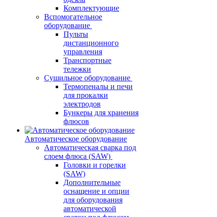
Комплектующие
Вспомогательное
оборудование
Пульты
дистанционного
управления
Транспортные
тележки
Сушильное оборудование
Термопеналы и печи
для прокалки
электродов
Бункеры для хранения
флюсов
Автоматическое оборудование
Автоматическая сварка под
слоем флюса (SAW)
Головки и горелки
(SAW)
Дополнительные
оснащение и опции
для оборудования
автоматической