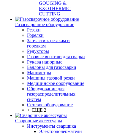
GOUGING &
EXOTHERMIC
CUTTING
Газосварочное оборудование
Резаки
Горелки
Запчасти к резакам и
горелкам
Редукторы
Газовые вентили для сварки
Рукава напорные
Баллоны для газосварки
Манометры
Машины газовой резки
Медицинское оборудование
Оборудование для
газораспределительных
систем
Сетевое оборудование
+ ЕЩЕ 2
Сварочные аксессуары
Инструменты сварщика
Электрододержатели