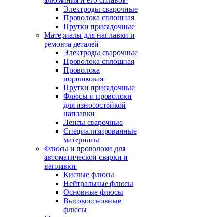
алюминия и его сплавов
Электроды сварочные
Проволока сплошная
Прутки присадочные
Материалы для наплавки и
ремонта деталей
Электроды сварочные
Проволока сплошная
Проволока
порошковая
Прутки присадочные
Флюсы и проволоки
для износостойкой
наплавки
Ленты сварочные
Специализированные
материалы
Флюсы и проволоки для
автоматической сварки и
наплавки
Кислые флюсы
Нейтральные флюсы
Основные флюсы
Высокоосновные
флюсы