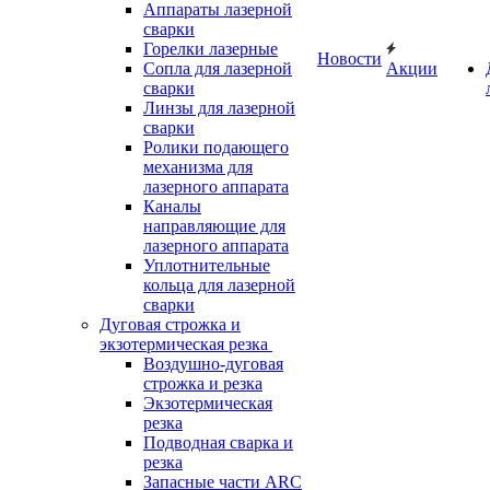
Аппараты лазерной
сварки
Горелки лазерные
Новости
Сопла для лазерной
Акции
сварки
Линзы для лазерной
сварки
Ролики подающего
механизма для
лазерного аппарата
Каналы
направляющие для
лазерного аппарата
Уплотнительные
кольца для лазерной
сварки
Дуговая строжка и
экзотермическая резка
Воздушно-дуговая
строжка и резка
Экзотермическая
резка
Подводная сварка и
резка
Запасные части ARC