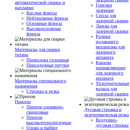
автоматической сварки и
Горелки
наплавки
лазерные
Кислые флюсы
Сопла для
Нейтральные флюсы
лазерной сварки
Основные флюсы
Линзы для
Высокоосновные
лазерной сварки
флюсы
Ролики
подающего
механизма для
Материалы для сварки
лазерного
титана
аппарата
Проволока сплошная
Каналы
Присадочные прутки
направляющие
для лазерного
аппарата
Материалы специального
Уплотнительные
назначения
кольца для
Строжка и резка
лазерной сварки
Припои
Припои оловянно-
Дуговая строжка и
свинцовые
экзотермическая резка
Припои
Воздушно-
высокотехнологичные
дуговая строжка
Олово и баббит