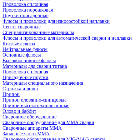
Проволока сплошная
Проволока порошковая
Прутки присадочные
Флюсы и проволоки для износостойкой наплавки
Ленты сварочные
Специализированные материалы
Флюсы и проволоки для автоматической сварки и наплавки
Кислые флюсы
Нейтральные флюсы
Основные флюсы
Высокоосновные флюсы
Материалы для сварки титана
Проволока сплошная
Присадочные прутки
Материалы специального назначения
Строжка и резка
Припои
Припои оловянно-свинцовые
Припои высокотехнологичные
Олово и баббит
Сварочное оборудование
Сварочное оборудование для MMA сварки
Сварочные аппараты MMA
Запасные части MMA
Сварочное оборудование для MIG/MAG сварки