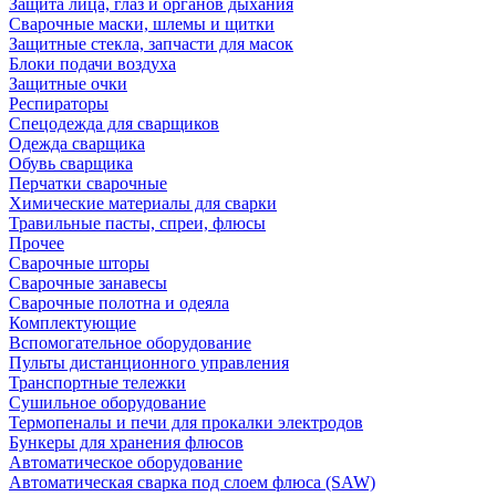
Защита лица, глаз и органов дыхания
Сварочные маски, шлемы и щитки
Защитные стекла, запчасти для масок
Блоки подачи воздуха
Защитные очки
Респираторы
Спецодежда для сварщиков
Одежда сварщика
Обувь сварщика
Перчатки сварочные
Химические материалы для сварки
Травильные пасты, спреи, флюсы
Прочее
Сварочные шторы
Сварочные занавесы
Сварочные полотна и одеяла
Комплектующие
Вспомогательное оборудование
Пульты дистанционного управления
Транспортные тележки
Сушильное оборудование
Термопеналы и печи для прокалки электродов
Бункеры для хранения флюсов
Автоматическое оборудование
Автоматическая сварка под слоем флюса (SAW)