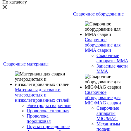
По каталогу
Сварочное оборудование
Сварочное
оборудование для
MMA сварки
Сварочные
аппараты MMA
Сварочные материалы
Запасные части
MMA
Материалы для сварки
Сварочное
углеродистых и
оборудование для
низколегированных сталей
MIG/MAG сварки
Электроды сварочные
Сварочные
Проволока сплошная
аппараты
Проволока
MIG/MAG
порошковая
Механизмы
Прутки присадочные
подачи