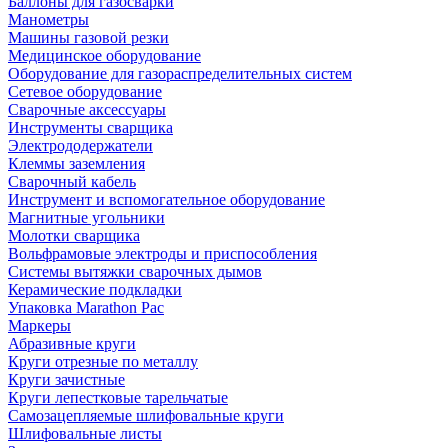
Баллоны для газосварки
Манометры
Машины газовой резки
Медицинское оборудование
Оборудование для газораспределительных систем
Сетевое оборудование
Сварочные аксессуары
Инструменты сварщика
Электрододержатели
Клеммы заземления
Сварочный кабель
Инструмент и вспомогательное оборудование
Магнитные угольники
Молотки сварщика
Вольфрамовые электроды и приспособления
Системы вытяжки сварочных дымов
Керамические подкладки
Упаковка Marathon Pac
Маркеры
Абразивные круги
Круги отрезные по металлу
Круги зачистные
Круги лепестковые тарельчатые
Самозацепляемые шлифовальные круги
Шлифовальные листы