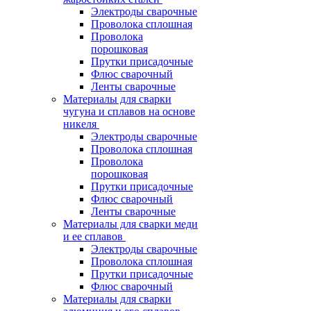
Электроды сварочные
Проволока сплошная
Проволока
порошковая
Прутки присадочные
Флюс сварочный
Ленты сварочные
Материалы для сварки
чугуна и сплавов на основе
никеля
Электроды сварочные
Проволока сплошная
Проволока
порошковая
Прутки присадочные
Флюс сварочный
Ленты сварочные
Материалы для сварки меди
и ее сплавов
Электроды сварочные
Проволока сплошная
Прутки присадочные
Флюс сварочный
Материалы для сварки