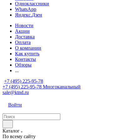
Одноклассники
WhatsApp
Яндекс.Дзен
Новости
Акции
Доставка
Оплата
О компании
Как купить
Контакты
Обзоры
...
+7 (495) 225-95-78
+7 (495) 225-95-78
Многоканальный
sale@ktnd.ru
Войти
Каталог
По всему сайту