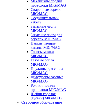
Механизмы подачи
проволоки MIG/MAG
Сварочные горелки
MIG/MAG
Соединительный
кабель
Запасные части
MIG/MAG
Запасные части для
горелок MIG/MAG
Направляющие
каналы MIG/MAG
Токосъемники
MIG/MAG
Газовые сопла
MIG/MAG
Пружины для сопла
MIG/MAG
Диффузоры газовые
MIG/MAG
Ролики подачи
проволоки MIG/MAG
Шейки горелок
(гусаки) MIG/MAG
Сварочное оборудование