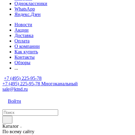
Одноклассники
WhatsApp
Яндекс.Дзен
Новости
Акции
Доставка
Оплата
О компании
Как купить
Контакты
Обзоры
...
+7 (495) 225-95-78
+7 (495) 225-95-78
Многоканальный
sale@ktnd.ru
Войти
Каталог
По всему сайту