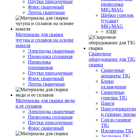
Прутки присадочные
проволоки
Флюс сварочный
MIG/MAG
Ленты сварочные
Шейки горелок
(гусаки)
MIG/MAG
+ ЕЩЕ
Материалы для сварки
чугуна и сплавов на основе
никеля
Электроды сварочные
Сварочное
Проволока сплошная
оборудование для TIG
Проволока
сварки
порошковая
Сварочные
Прутки присадочные
аппараты TIG
Флюс сварочный
Блоки
Ленты сварочные
охлаждения
Сварочные
горелки TIG
Материалы для сварки меди
Цанги
и ее сплавов
Цангодержатели
Электроды сварочные
и газовые линзы
Проволока сплошная
Сопло газовое
Прутки присадочные
TIG
Флюс сварочный
Изоляторы TIG
Заглушки TIG