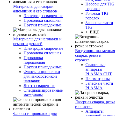
Наборы для TIG
Материалы для сварки
горелки
алюминия и его сплавов
Головки TIG
Электроды сварочные
горелок
Проволока сплошная
Запасные части
Прутки присадочные
TIG
+ ЕЩЕ
Материалы для наплавки и
ремонта деталей
Электроды сварочные
Воздушно-плазменная
Проволока сплошная
сварка, резка и
Проволока
строжка
порошковая
Сварочные
Прутки присадочные
аппараты
Флюсы и проволоки
PLASMA CUT
для износостойкой
Плазмотроны
наплавки
Запасные части
Ленты сварочные
PLASMA
Специализированные
материалы
Лазерная сварка, резка
и очистка
Аппараты
Флюсы и проволоки для
лазерной сварки