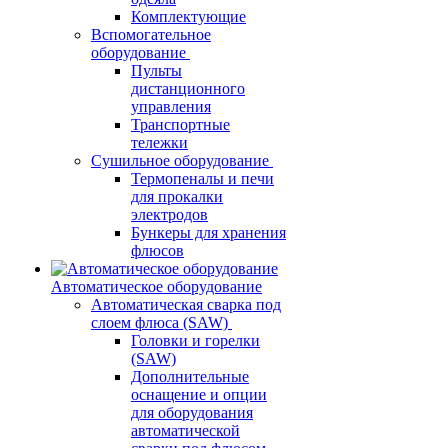
Комплектующие
Вспомогательное
оборудование
Пульты
дистанционного
управления
Транспортные
тележки
Сушильное оборудование
Термопеналы и печи
для прокалки
электродов
Бункеры для хранения
флюсов
Автоматическое оборудование
Автоматическая сварка под
слоем флюса (SAW)
Головки и горелки
(SAW)
Дополнительные
оснащение и опции
для оборудования
автоматической