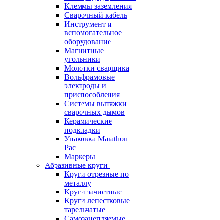
Клеммы заземления
Сварочный кабель
Инструмент и
вспомогательное
оборудование
Магнитные
угольники
Молотки сварщика
Вольфрамовые
электроды и
приспособления
Системы вытяжки
сварочных дымов
Керамические
подкладки
Упаковка Marathon
Pac
Маркеры
Абразивные круги
Круги отрезные по
металлу
Круги зачистные
Круги лепестковые
тарельчатые
Самозацепляемые