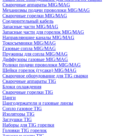
Сварочные аппараты MIG/MAG
Механизмы подачи проволоки MIG/MAG
Сварочные горелки MIG/MAG
Соединительный кабель
Запасные части MIG/MAG
Запасные части для горелок MIG/MAG
Направляющие каналы MIG/MAG
Токосъемники MIG/MAG
Газовые сопла MIG/MAG
Пружины для сопла MIG/MAG
Диффузоры газовые MIG/MAG
Ролики подачи проволоки MIG/MAG
Шейки горелок (гусаки) MIG/MAG
Сварочное оборудование для TIG сварки
Сварочные аппараты TIG
Блоки охлаждения
Сварочные горелки TIG
Цанги
Цангодержатели и газовые линзы
Сопло газовое TIG
Изоляторы TIG
Заглушки TIG
Наборы для TIG горелки
Головки TIG горелок
Запасные части TIG