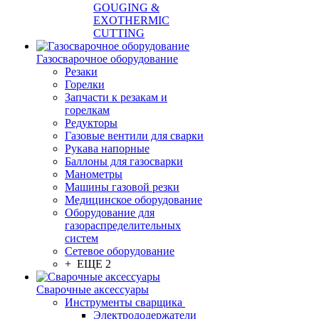
GOUGING &
EXOTHERMIC
CUTTING
Газосварочное оборудование
Резаки
Горелки
Запчасти к резакам и
горелкам
Редукторы
Газовые вентили для сварки
Рукава напорные
Баллоны для газосварки
Манометры
Машины газовой резки
Медицинское оборудование
Оборудование для
газораспределительных
систем
Сетевое оборудование
+ ЕЩЕ 2
Сварочные аксессуары
Инструменты сварщика
Электрододержатели