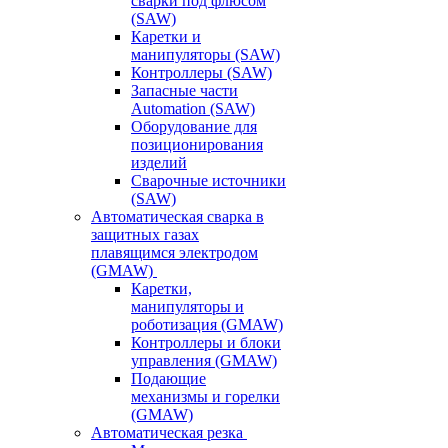
сварки под флюсом
(SAW)
Каретки и
манипуляторы (SAW)
Контроллеры (SAW)
Запасные части
Automation (SAW)
Оборудование для
позиционирования
изделий
Сварочные источники
(SAW)
Автоматическая сварка в
защитных газах
плавящимся электродом
(GMAW)
Каретки,
манипуляторы и
роботизация (GMAW)
Контроллеры и блоки
управления (GMAW)
Подающие
механизмы и горелки
(GMAW)
Автоматическая резка