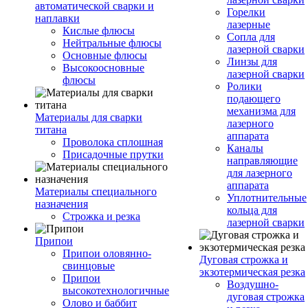
автоматической сварки и
Горелки
наплавки
лазерные
Кислые флюсы
Сопла для
Нейтральные флюсы
лазерной сварки
Основные флюсы
Линзы для
Высокоосновные
лазерной сварки
флюсы
Ролики
подающего
механизма для
Материалы для сварки
лазерного
титана
аппарата
Проволока сплошная
Каналы
Присадочные прутки
направляющие
для лазерного
аппарата
Материалы специального
Уплотнительные
назначения
кольца для
Строжка и резка
лазерной сварки
Припои
Припои оловянно-
Дуговая строжка и
свинцовые
экзотермическая резка
Припои
Воздушно-
высокотехнологичные
дуговая строжка
Олово и баббит