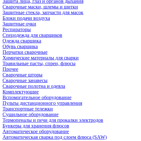
Защита лица, глаз и органов дыхания
Сварочные маски, шлемы и щитки
Защитные стекла, запчасти для масок
Блоки подачи воздуха
Защитные очки
Респираторы
Спецодежда для сварщиков
Одежда сварщика
Обувь сварщика
Перчатки сварочные
Химические материалы для сварки
Травильные пасты, спреи, флюсы
Прочее
Сварочные шторы
Сварочные занавесы
Сварочные полотна и одеяла
Комплектующие
Вспомогательное оборудование
Пульты дистанционного управления
Транспортные тележки
Сушильное оборудование
Термопеналы и печи для прокалки электродов
Бункеры для хранения флюсов
Автоматическое оборудование
Автоматическая сварка под слоем флюса (SAW)