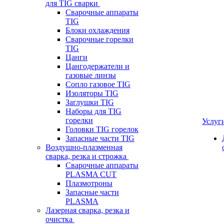
для TIG сварки
Сварочные аппараты
TIG
Блоки охлаждения
Сварочные горелки
TIG
Цанги
Цангодержатели и
газовые линзы
Сопло газовое TIG
Изоляторы TIG
Заглушки TIG
Наборы для TIG
горелки
Услуг
Головки TIG горелок
Запасные части TIG
Воздушно-плазменная
сварка, резка и строжка
Сварочные аппараты
PLASMA CUT
Плазмотроны
Запасные части
PLASMA
Лазерная сварка, резка и
очистка