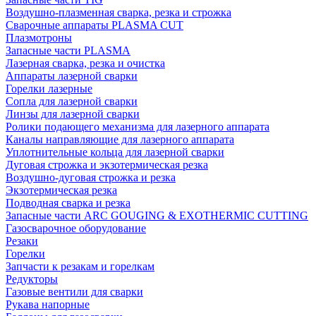
Воздушно-плазменная сварка, резка и строжка
Сварочные аппараты PLASMA CUT
Плазмотроны
Запасные части PLASMA
Лазерная сварка, резка и очистка
Аппараты лазерной сварки
Горелки лазерные
Сопла для лазерной сварки
Линзы для лазерной сварки
Ролики подающего механизма для лазерного аппарата
Каналы направляющие для лазерного аппарата
Уплотнительные кольца для лазерной сварки
Дуговая строжка и экзотермическая резка
Воздушно-дуговая строжка и резка
Экзотермическая резка
Подводная сварка и резка
Запасные части ARC GOUGING & EXOTHERMIC CUTTING
Газосварочное оборудование
Резаки
Горелки
Запчасти к резакам и горелкам
Редукторы
Газовые вентили для сварки
Рукава напорные