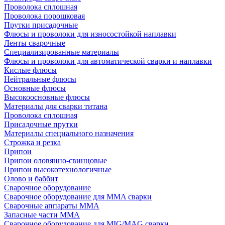
Проволока сплошная
Проволока порошковая
Прутки присадочные
Флюсы и проволоки для износостойкой наплавки
Ленты сварочные
Специализированные материалы
Флюсы и проволоки для автоматической сварки и наплавки
Кислые флюсы
Нейтральные флюсы
Основные флюсы
Высокоосновные флюсы
Материалы для сварки титана
Проволока сплошная
Присадочные прутки
Материалы специального назначения
Строжка и резка
Припои
Припои оловянно-свинцовые
Припои высокотехнологичные
Олово и баббит
Сварочное оборудование
Сварочное оборудование для MMA сварки
Сварочные аппараты MMA
Запасные части MMA
Сварочное оборудование для MIG/MAG сварки