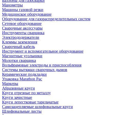
Баллоны для газосварки
Манометры
Машины газовой резки
Медицинское оборудование
Оборудование для газораспределительных систем
Сетевое оборудование
Сварочные аксессуары
Инструменты сварщика
Электрододержатели
Клеммы заземления
Сварочный кабель
Инструмент и вспомогательное оборудование
Магнитные угольники
Молотки сварщика
Вольфрамовые электроды и приспособления
Системы вытяжки сварочных дымов
Керамические подкладки
Упаковка Marathon Pac
Маркеры
Абразивные круги
Круги отрезные по металлу
Круги зачистные
Круги лепестковые тарельчатые
Самозацепляемые шлифовальные круги
Шлифовальные листы