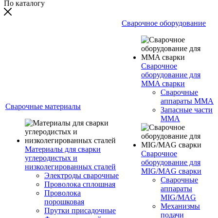
По каталогу
Сварочное оборудование
Сварочное
оборудование для
MMA сварки
Сварочные
аппараты MMA
Сварочные материалы
Запасные части
MMA
Материалы для сварки
Сварочное
углеродистых и
оборудование для
низколегированных сталей
MIG/MAG сварки
Электроды сварочные
Сварочные
Проволока сплошная
аппараты
Проволока
MIG/MAG
порошковая
Механизмы
Прутки присадочные
подачи