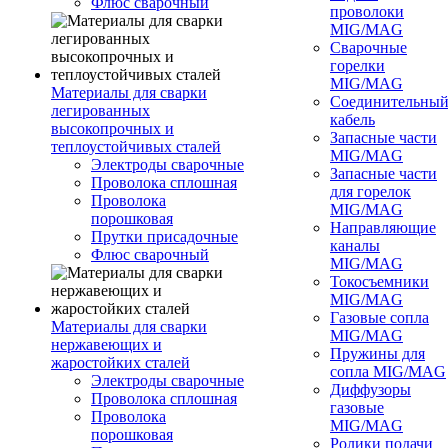
Флюс сварочный
проволоки
MIG/MAG
Сварочные
горелки
MIG/MAG
Материалы для сварки
Соединительны
легированных
кабель
высокопрочных и
Запасные части
теплоустойчивых сталей
MIG/MAG
Электроды сварочные
Запасные части
Проволока сплошная
для горелок
Проволока
MIG/MAG
порошковая
Направляющие
Прутки присадочные
каналы
Флюс сварочный
MIG/MAG
Токосъемники
MIG/MAG
Газовые сопла
Материалы для сварки
MIG/MAG
нержавеющих и
Пружины для
жаростойких сталей
сопла MIG/MAG
Электроды сварочные
Диффузоры
Проволока сплошная
газовые
Проволока
MIG/MAG
порошковая
Ролики подачи