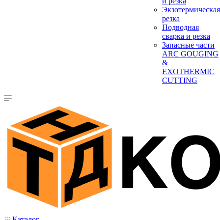
и резка
Экзотермическая
резка
Подводная
сварка и резка
Запасные части
ARC GOUGING
&
EXOTHERMIC
CUTTING
Каталог