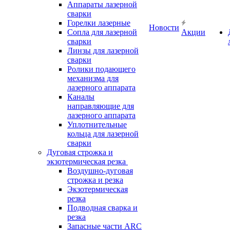
Аппараты лазерной
сварки
Горелки лазерные
Новости
Сопла для лазерной
Акции
сварки
Линзы для лазерной
сварки
Ролики подающего
механизма для
лазерного аппарата
Каналы
направляющие для
лазерного аппарата
Уплотнительные
кольца для лазерной
сварки
Дуговая строжка и
экзотермическая резка
Воздушно-дуговая
строжка и резка
Экзотермическая
резка
Подводная сварка и
резка
Запасные части ARC