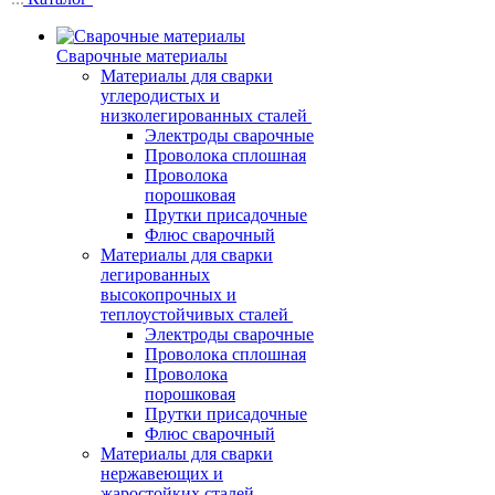
Сварочные материалы
Материалы для сварки
углеродистых и
низколегированных сталей
Электроды сварочные
Проволока сплошная
Проволока
порошковая
Прутки присадочные
Флюс сварочный
Материалы для сварки
легированных
высокопрочных и
теплоустойчивых сталей
Электроды сварочные
Проволока сплошная
Проволока
порошковая
Прутки присадочные
Флюс сварочный
Материалы для сварки
нержавеющих и
жаростойких сталей