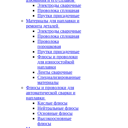
алюминия и его сплавов
Электроды сварочные
Проволока сплошная
Прутки присадочные
Материалы для наплавки и
ремонта деталей
Электроды сварочные
Проволока сплошная
Проволока
порошковая
Прутки присадочные
Флюсы и проволоки
для износостойкой
наплавки
Ленты сварочные
Специализированные
материалы
Флюсы и проволоки для
автоматической сварки и
наплавки
Кислые флюсы
Нейтральные флюсы
Основные флюсы
Высокоосновные
флюсы