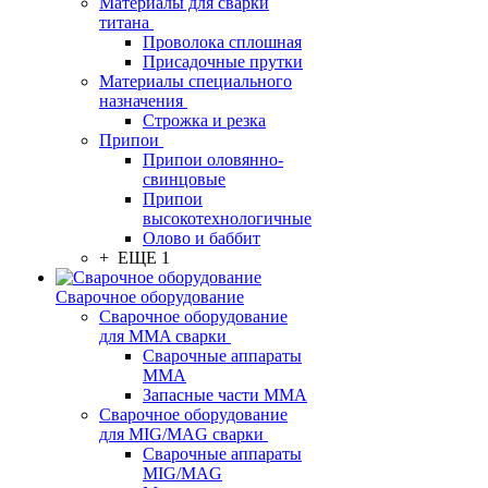
Материалы для сварки
титана
Проволока сплошная
Присадочные прутки
Материалы специального
назначения
Строжка и резка
Припои
Припои оловянно-
свинцовые
Припои
высокотехнологичные
Олово и баббит
+ ЕЩЕ 1
Сварочное оборудование
Сварочное оборудование
для MMA сварки
Сварочные аппараты
MMA
Запасные части MMA
Сварочное оборудование
для MIG/MAG сварки
Сварочные аппараты
MIG/MAG