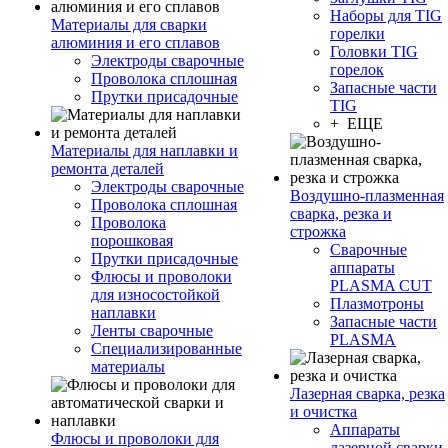
Наборы для TIG
Материалы для сварки
горелки
алюминия и его сплавов
Головки TIG
Электроды сварочные
горелок
Проволока сплошная
Запасные части
Прутки присадочные
TIG
+ ЕЩЕ
Материалы для наплавки и
ремонта деталей
Электроды сварочные
Воздушно-плазменная
Проволока сплошная
сварка, резка и
Проволока
строжка
порошковая
Сварочные
Прутки присадочные
аппараты
Флюсы и проволоки
PLASMA CUT
для износостойкой
Плазмотроны
наплавки
Запасные части
Ленты сварочные
PLASMA
Специализированные
материалы
Лазерная сварка, резка
и очистка
Аппараты
Флюсы и проволоки для
лазерной сварки