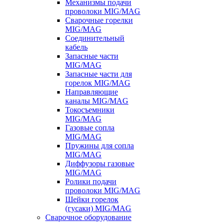
Механизмы подачи
проволоки MIG/MAG
Сварочные горелки
MIG/MAG
Соединительный
кабель
Запасные части
MIG/MAG
Запасные части для
горелок MIG/MAG
Направляющие
каналы MIG/MAG
Токосъемники
MIG/MAG
Газовые сопла
MIG/MAG
Пружины для сопла
MIG/MAG
Диффузоры газовые
MIG/MAG
Ролики подачи
проволоки MIG/MAG
Шейки горелок
(гусаки) MIG/MAG
Сварочное оборудование