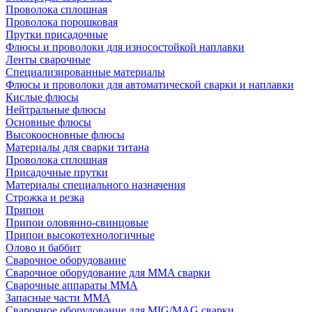
Проволока сплошная
Проволока порошковая
Прутки присадочные
Флюсы и проволоки для износостойкой наплавки
Ленты сварочные
Специализированные материалы
Флюсы и проволоки для автоматической сварки и наплавки
Кислые флюсы
Нейтральные флюсы
Основные флюсы
Высокоосновные флюсы
Материалы для сварки титана
Проволока сплошная
Присадочные прутки
Материалы специального назначения
Строжка и резка
Припои
Припои оловянно-свинцовые
Припои высокотехнологичные
Олово и баббит
Сварочное оборудование
Сварочное оборудование для MMA сварки
Сварочные аппараты MMA
Запасные части MMA
Сварочное оборудование для MIG/MAG сварки