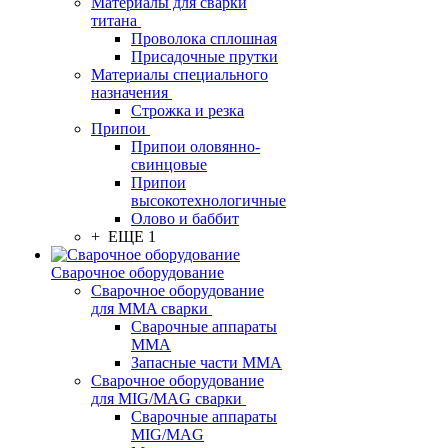
Материалы для сварки
титана
Проволока сплошная
Присадочные прутки
Материалы специального
назначения
Строжка и резка
Припои
Припои оловянно-
свинцовые
Припои
высокотехнологичные
Олово и баббит
+ ЕЩЕ 1
Сварочное оборудование
Сварочное оборудование
для MMA сварки
Сварочные аппараты
MMA
Запасные части MMA
Сварочное оборудование
для MIG/MAG сварки
Сварочные аппараты
MIG/MAG