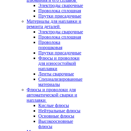
алюминия и его сплавов
Электроды сварочные
Проволока сплошная
Прутки присадочные
Материалы для наплавки и
ремонта деталей
Электроды сварочные
Проволока сплошная
Проволока
порошковая
Прутки присадочные
Флюсы и проволоки
для износостойкой
наплавки
Ленты сварочные
Специализированные
материалы
Флюсы и проволоки для
автоматической сварки и
наплавки
Кислые флюсы
Нейтральные флюсы
Основные флюсы
Высокоосновные
флюсы