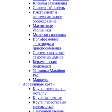
Клеммы заземления
Сварочный кабель
Инструмент и
вспомогательное
оборудование
Магнитные
угольники
Молотки сварщика
Вольфрамовые
электроды и
приспособления
Системы вытяжки
сварочных дымов
Керамические
подкладки
Упаковка Marathon
Pac
Маркеры
Абразивные круги
Круги отрезные по
металлу
Круги зачистные
Круги лепестковые
тарельчатые
Самозацепляемые