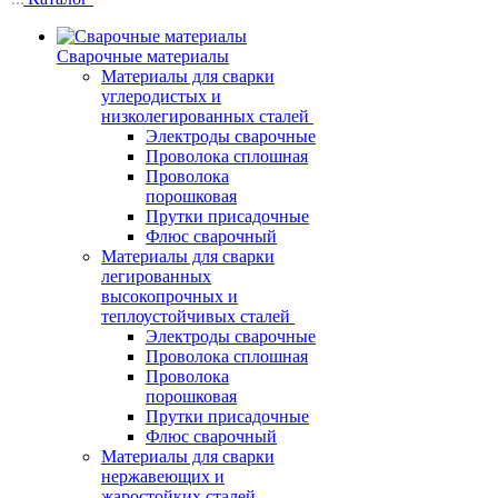
Сварочные материалы
Материалы для сварки
углеродистых и
низколегированных сталей
Электроды сварочные
Проволока сплошная
Проволока
порошковая
Прутки присадочные
Флюс сварочный
Материалы для сварки
легированных
высокопрочных и
теплоустойчивых сталей
Электроды сварочные
Проволока сплошная
Проволока
порошковая
Прутки присадочные
Флюс сварочный
Материалы для сварки
нержавеющих и
жаростойких сталей