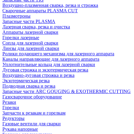
Воздушно-плазменная сварка, резка и строжка
Сварочные аппараты PLASMA CUT
Плазмотроны
Запасные части PLASMA
Лазерная сварка, резка и очистка
Аппараты лазерной сварки
Горелки лазерные
Сопла для лазерной сварки
Линзы для лазерной сварки
Ролики подающего механизма для лазерного аппарата
Каналы направляющие для лазерного аппарата
Уплотнительные кольца для лазерной сварки
Дуговая строжка и экзотермическая резка
Воздушно-дуговая строжка и резка
Экзотермическая резка
Подводная сварка и резка
Запасные части ARC GOUGING & EXOTHERMIC CUTTING
Газосварочное оборудование
Резаки
Горелки
Запчасти к резакам и горелкам
Редукторы
Газовые вентили для сварки
Рукава напорные