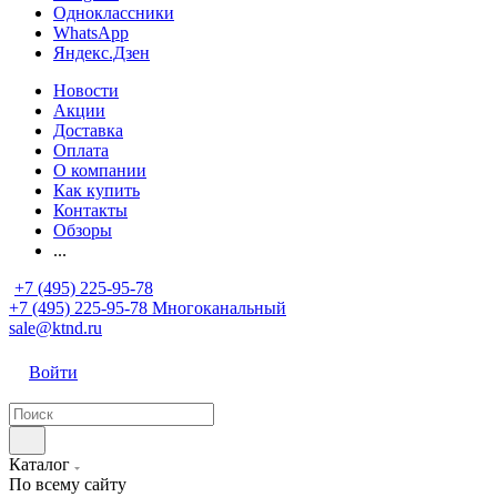
Одноклассники
WhatsApp
Яндекс.Дзен
Новости
Акции
Доставка
Оплата
О компании
Как купить
Контакты
Обзоры
...
+7 (495) 225-95-78
+7 (495) 225-95-78
Многоканальный
sale@ktnd.ru
Войти
Каталог
По всему сайту