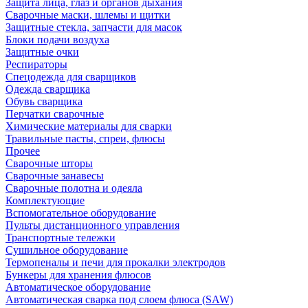
Защита лица, глаз и органов дыхания
Сварочные маски, шлемы и щитки
Защитные стекла, запчасти для масок
Блоки подачи воздуха
Защитные очки
Респираторы
Спецодежда для сварщиков
Одежда сварщика
Обувь сварщика
Перчатки сварочные
Химические материалы для сварки
Травильные пасты, спреи, флюсы
Прочее
Сварочные шторы
Сварочные занавесы
Сварочные полотна и одеяла
Комплектующие
Вспомогательное оборудование
Пульты дистанционного управления
Транспортные тележки
Сушильное оборудование
Термопеналы и печи для прокалки электродов
Бункеры для хранения флюсов
Автоматическое оборудование
Автоматическая сварка под слоем флюса (SAW)