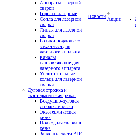
Аппараты лазерной
сварки
Горелки лазерные
Новости
Сопла для лазерной
Акции
сварки
Линзы для лазерной
сварки
Ролики подающего
механизма для
лазерного аппарата
Каналы
направляющие для
лазерного аппарата
Уплотнительные
кольца для лазерной
сварки
Дуговая строжка и
экзотермическая резка
Воздушно-дуговая
строжка и резка
Экзотермическая
резка
Подводная сварка и
резка
Запасные части ARC