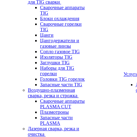
для TIG сварки
Сварочные аппараты
TIG
Блоки охлаждения
Сварочные горелки
TIG
Цанги
Цангодержатели и
газовые линзы
Сопло газовое TIG
Изоляторы TIG
Заглушки TIG
Наборы для TIG
горелки
Услуг
Головки TIG горелок
Запасные части TIG
Воздушно-плазменная
сварка, резка и строжка
Сварочные аппараты
PLASMA CUT
Плазмотроны
Запасные части
PLASMA
Лазерная сварка, резка и
очистка