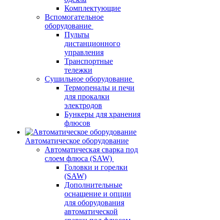
Комплектующие
Вспомогательное
оборудование
Пульты
дистанционного
управления
Транспортные
тележки
Сушильное оборудование
Термопеналы и печи
для прокалки
электродов
Бункеры для хранения
флюсов
Автоматическое оборудование
Автоматическая сварка под
слоем флюса (SAW)
Головки и горелки
(SAW)
Дополнительные
оснащение и опции
для оборудования
автоматической