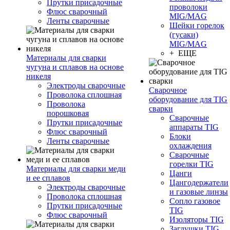
Прутки присадочные
проволоки
Флюс сварочный
MIG/MAG
Ленты сварочные
Шейки горелок
(гусаки)
MIG/MAG
+ ЕЩЕ
Материалы для сварки
чугуна и сплавов на основе
никеля
Электроды сварочные
Сварочное
Проволока сплошная
оборудование для TIG
Проволока
сварки
порошковая
Сварочные
Прутки присадочные
аппараты TIG
Флюс сварочный
Блоки
Ленты сварочные
охлаждения
Сварочные
горелки TIG
Материалы для сварки меди
Цанги
и ее сплавов
Цангодержатели
Электроды сварочные
и газовые линзы
Проволока сплошная
Сопло газовое
Прутки присадочные
TIG
Флюс сварочный
Изоляторы TIG
Заглушки TIG