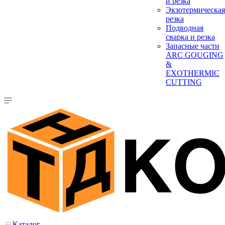
и резка
Экзотермическая
резка
Подводная
сварка и резка
Запасные части
ARC GOUGING
&
EXOTHERMIC
CUTTING
Каталог