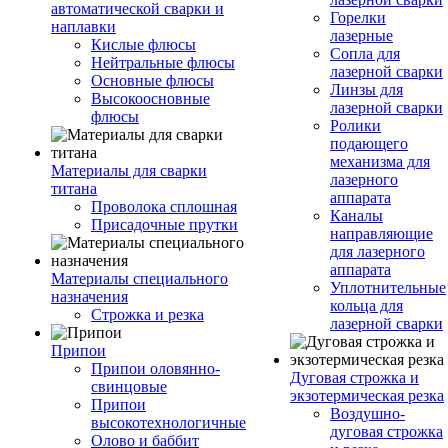
автоматической сварки и
Горелки
наплавки
лазерные
Кислые флюсы
Сопла для
Нейтральные флюсы
лазерной сварки
Основные флюсы
Линзы для
Высокоосновные
лазерной сварки
флюсы
Ролики
подающего
механизма для
Материалы для сварки
лазерного
титана
аппарата
Проволока сплошная
Каналы
Присадочные прутки
направляющие
для лазерного
аппарата
Материалы специального
Уплотнительные
назначения
кольца для
Строжка и резка
лазерной сварки
Припои
Припои оловянно-
Дуговая строжка и
свинцовые
экзотермическая резка
Припои
Воздушно-
высокотехнологичные
дуговая строжка
Олово и баббит