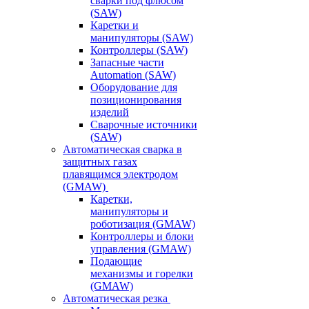
сварки под флюсом
(SAW)
Каретки и
манипуляторы (SAW)
Контроллеры (SAW)
Запасные части
Automation (SAW)
Оборудование для
позиционирования
изделий
Сварочные источники
(SAW)
Автоматическая сварка в
защитных газах
плавящимся электродом
(GMAW)
Каретки,
манипуляторы и
роботизация (GMAW)
Контроллеры и блоки
управления (GMAW)
Подающие
механизмы и горелки
(GMAW)
Автоматическая резка