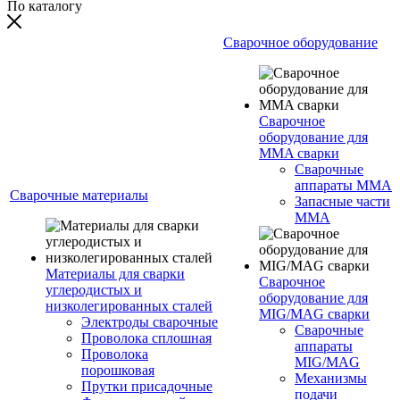
По каталогу
Сварочное оборудование
Сварочное
оборудование для
MMA сварки
Сварочные
аппараты MMA
Сварочные материалы
Запасные части
MMA
Материалы для сварки
Сварочное
углеродистых и
оборудование для
низколегированных сталей
MIG/MAG сварки
Электроды сварочные
Сварочные
Проволока сплошная
аппараты
Проволока
MIG/MAG
порошковая
Механизмы
Прутки присадочные
подачи