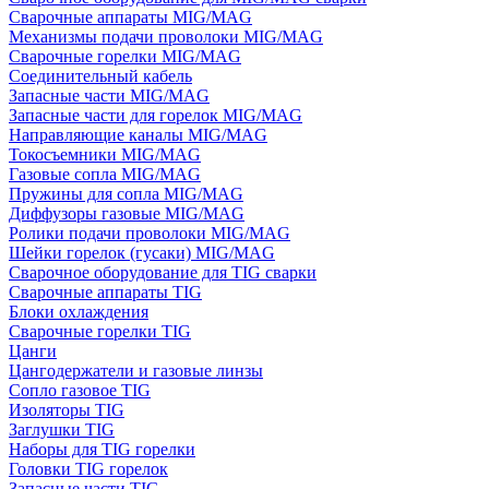
Сварочные аппараты MIG/MAG
Механизмы подачи проволоки MIG/MAG
Сварочные горелки MIG/MAG
Соединительный кабель
Запасные части MIG/MAG
Запасные части для горелок MIG/MAG
Направляющие каналы MIG/MAG
Токосъемники MIG/MAG
Газовые сопла MIG/MAG
Пружины для сопла MIG/MAG
Диффузоры газовые MIG/MAG
Ролики подачи проволоки MIG/MAG
Шейки горелок (гусаки) MIG/MAG
Сварочное оборудование для TIG сварки
Сварочные аппараты TIG
Блоки охлаждения
Сварочные горелки TIG
Цанги
Цангодержатели и газовые линзы
Сопло газовое TIG
Изоляторы TIG
Заглушки TIG
Наборы для TIG горелки
Головки TIG горелок
Запасные части TIG