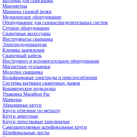
Баллоны для газосварки
Манометры
Машины газовой резки
Медицинское оборудование
Оборудование для газораспределительных систем
Сетевое оборудование
Сварочные аксессуары
Инструменты сварщика
Электрододержатели
Клеммы заземления
Сварочный кабель
Инструмент и вспомогательное оборудование
Магнитные угольники
Молотки сварщика
Вольфрамовые электроды и приспособления
Системы вытяжки сварочных дымов
Керамические подкладки
Упаковка Marathon Pac
Маркеры
Абразивные круги
Круги отрезные по металлу
Круги зачистные
Круги лепестковые тарельчатые
Самозацепляемые шлифовальные круги
Шлифовальные листы