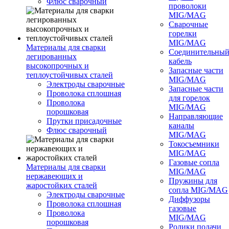
Флюс сварочный
проволоки
MIG/MAG
Сварочные
горелки
MIG/MAG
Материалы для сварки
Соединительны
легированных
кабель
высокопрочных и
Запасные части
теплоустойчивых сталей
MIG/MAG
Электроды сварочные
Запасные части
Проволока сплошная
для горелок
Проволока
MIG/MAG
порошковая
Направляющие
Прутки присадочные
каналы
Флюс сварочный
MIG/MAG
Токосъемники
MIG/MAG
Газовые сопла
Материалы для сварки
MIG/MAG
нержавеющих и
Пружины для
жаростойких сталей
сопла MIG/MAG
Электроды сварочные
Диффузоры
Проволока сплошная
газовые
Проволока
MIG/MAG
порошковая
Ролики подачи