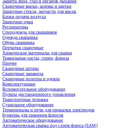
Защита лица, глаз и органов дыхания
Сварочные маски, шлемы и щитки
Защитные стекла, запчасти для масок
Блоки подачи воздуха
Защитные очки
Респираторы
Спецодежда для сварщиков
Одежда сварщика
Обувь сварщика
Перчатки сварочные
Химические материалы для сварки
Травильные пасты, спреи, флюсы
Прочее
Сварочные шторы
Сварочные занавесы
Сварочные полотна и одеяла
Комплектующие
Вспомогательное оборудование
Пульты дистанционного управления
Транспортные тележки
Сушильное оборудование
Термопеналы и печи для прокалки электродов
Бункеры для хранения флюсов
Автоматическое оборудование
Автоматическая сварка под слоем флюса (SAW)