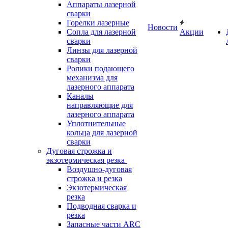
Аппараты лазерной
сварки
Горелки лазерные
Новости
Сопла для лазерной
Акции
сварки
Линзы для лазерной
сварки
Ролики подающего
механизма для
лазерного аппарата
Каналы
направляющие для
лазерного аппарата
Уплотнительные
кольца для лазерной
сварки
Дуговая строжка и
экзотермическая резка
Воздушно-дуговая
строжка и резка
Экзотермическая
резка
Подводная сварка и
резка
Запасные части ARC