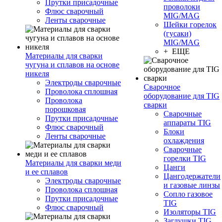
Прутки присадочные
проволоки
Флюс сварочный
MIG/MAG
Ленты сварочные
Шейки горелок
(гусаки)
MIG/MAG
+ ЕЩЕ
Материалы для сварки
чугуна и сплавов на основе
никеля
Электроды сварочные
Сварочное
Проволока сплошная
оборудование для TIG
Проволока
сварки
порошковая
Сварочные
Прутки присадочные
аппараты TIG
Флюс сварочный
Блоки
Ленты сварочные
охлаждения
Сварочные
горелки TIG
Материалы для сварки меди
Цанги
и ее сплавов
Цангодержатели
Электроды сварочные
и газовые линзы
Проволока сплошная
Сопло газовое
Прутки присадочные
TIG
Флюс сварочный
Изоляторы TIG
Заглушки TIG