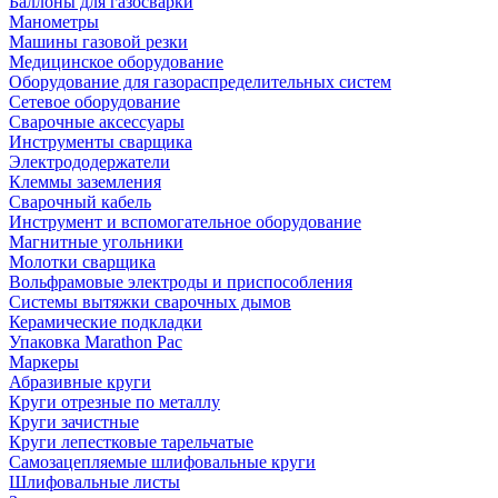
Баллоны для газосварки
Манометры
Машины газовой резки
Медицинское оборудование
Оборудование для газораспределительных систем
Сетевое оборудование
Сварочные аксессуары
Инструменты сварщика
Электрододержатели
Клеммы заземления
Сварочный кабель
Инструмент и вспомогательное оборудование
Магнитные угольники
Молотки сварщика
Вольфрамовые электроды и приспособления
Системы вытяжки сварочных дымов
Керамические подкладки
Упаковка Marathon Pac
Маркеры
Абразивные круги
Круги отрезные по металлу
Круги зачистные
Круги лепестковые тарельчатые
Самозацепляемые шлифовальные круги
Шлифовальные листы