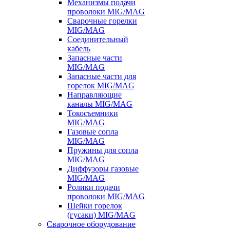
Механизмы подачи
проволоки MIG/MAG
Сварочные горелки
MIG/MAG
Соединительный
кабель
Запасные части
MIG/MAG
Запасные части для
горелок MIG/MAG
Направляющие
каналы MIG/MAG
Токосъемники
MIG/MAG
Газовые сопла
MIG/MAG
Пружины для сопла
MIG/MAG
Диффузоры газовые
MIG/MAG
Ролики подачи
проволоки MIG/MAG
Шейки горелок
(гусаки) MIG/MAG
Сварочное оборудование