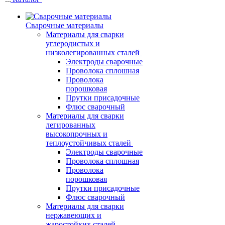
Сварочные материалы
Материалы для сварки
углеродистых и
низколегированных сталей
Электроды сварочные
Проволока сплошная
Проволока
порошковая
Прутки присадочные
Флюс сварочный
Материалы для сварки
легированных
высокопрочных и
теплоустойчивых сталей
Электроды сварочные
Проволока сплошная
Проволока
порошковая
Прутки присадочные
Флюс сварочный
Материалы для сварки
нержавеющих и
жаростойких сталей