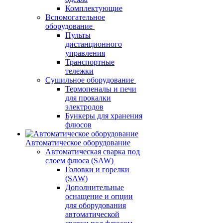
Комплектующие
Вспомогательное
оборудование
Пульты
дистанционного
управления
Транспортные
тележки
Сушильное оборудование
Термопеналы и печи
для прокалки
электродов
Бункеры для хранения
флюсов
Автоматическое оборудование
Автоматическая сварка под
слоем флюса (SAW)
Головки и горелки
(SAW)
Дополнительные
оснащение и опции
для оборудования
автоматической