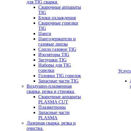
для TIG сварки
Сварочные аппараты
TIG
Блоки охлаждения
Сварочные горелки
TIG
Цанги
Цангодержатели и
газовые линзы
Сопло газовое TIG
Изоляторы TIG
Заглушки TIG
Наборы для TIG
горелки
Услуг
Головки TIG горелок
Запасные части TIG
Воздушно-плазменная
сварка, резка и строжка
Сварочные аппараты
PLASMA CUT
Плазмотроны
Запасные части
PLASMA
Лазерная сварка, резка и
очистка