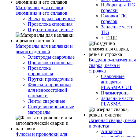
Наборы для TIG
Материалы для сварки
горелки
алюминия и его сплавов
Головки TIG
Электроды сварочные
горелок
Проволока сплошная
Запасные части
Прутки присадочные
TIG
+ ЕЩЕ
Материалы для наплавки и
ремонта деталей
Электроды сварочные
Воздушно-плазменная
Проволока сплошная
сварка, резка и
Проволока
строжка
порошковая
Сварочные
Прутки присадочные
аппараты
Флюсы и проволоки
PLASMA CUT
для износостойкой
Плазмотроны
наплавки
Запасные части
Ленты сварочные
PLASMA
Специализированные
материалы
Лазерная сварка, резка
и очистка
Аппараты
Флюсы и проволоки для
лазерной сварки