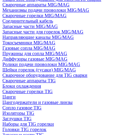
Сварочные аппараты MIG/MAG
Механизмы подачи проволоки MIG/MAG
Сварочные горелки MIG/MAG
Соединительный кабель
Запасные части MIG/MAG
Запасные части для горелок MIG/MAG
Направляющие каналы MIG/MAG
Токосъемники MIG/MAG
Газовые сопла MIG/MAG
Пружины для сопла MIG/MAG
Диффузоры газовые MIG/MAG
Ролики подачи проволоки MIG/MAG
Шейки горелок (гусаки) MIG/MAG
Сварочное оборудование для TIG сварки
Сварочные аппараты TIG
Блоки охлаждения
Сварочные горелки TIG
Цанги
Цангодержатели и газовые линзы
Сопло газовое TIG
Изоляторы TIG
Заглушки TIG
Наборы для TIG горелки
Головки TIG горелок
Запасные части TIG