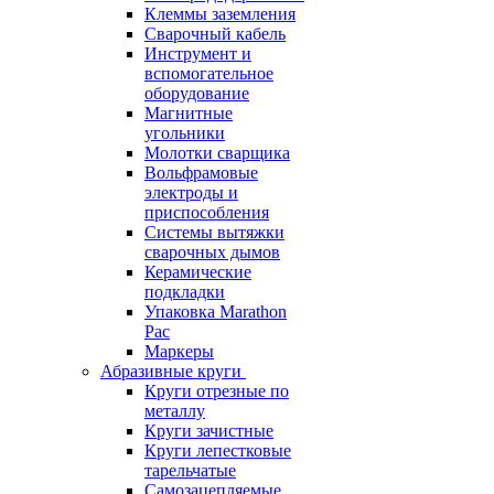
Клеммы заземления
Сварочный кабель
Инструмент и
вспомогательное
оборудование
Магнитные
угольники
Молотки сварщика
Вольфрамовые
электроды и
приспособления
Системы вытяжки
сварочных дымов
Керамические
подкладки
Упаковка Marathon
Pac
Маркеры
Абразивные круги
Круги отрезные по
металлу
Круги зачистные
Круги лепестковые
тарельчатые
Самозацепляемые