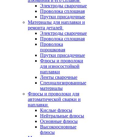
алюминия и его сплавов
Электроды сварочные
Проволока сплошная
Прутки присадочные
Материалы для наплавки и
ремонта деталей
Электроды сварочные
Проволока сплошная
Проволока
порошковая
Прутки присадочные
Флюсы и проволоки
для износостойкой
наплавки
Ленты сварочные
Специализированные
материалы
Флюсы и проволоки для
автоматической сварки и
наплавки
Кислые флюсы
Нейтральные флюсы
Основные флюсы
Высокоосновные
флюсы