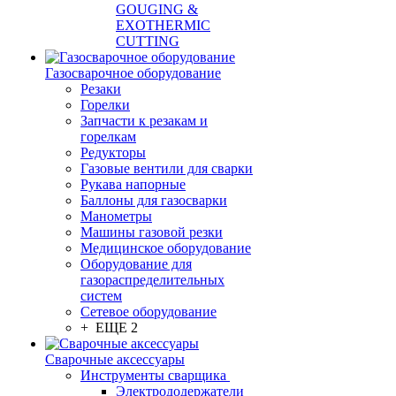
GOUGING &
EXOTHERMIC
CUTTING
Газосварочное оборудование
Резаки
Горелки
Запчасти к резакам и
горелкам
Редукторы
Газовые вентили для сварки
Рукава напорные
Баллоны для газосварки
Манометры
Машины газовой резки
Медицинское оборудование
Оборудование для
газораспределительных
систем
Сетевое оборудование
+ ЕЩЕ 2
Сварочные аксессуары
Инструменты сварщика
Электрододержатели