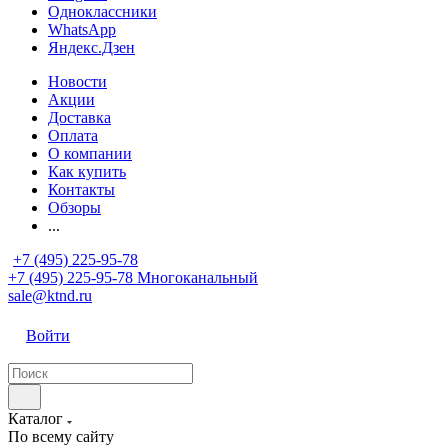
Одноклассники
WhatsApp
Яндекс.Дзен
Новости
Акции
Доставка
Оплата
О компании
Как купить
Контакты
Обзоры
...
+7 (495) 225-95-78
+7 (495) 225-95-78
Многоканальный
sale@ktnd.ru
Войти
Каталог
По всему сайту