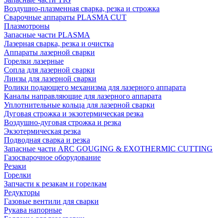
Воздушно-плазменная сварка, резка и строжка
Сварочные аппараты PLASMA CUT
Плазмотроны
Запасные части PLASMA
Лазерная сварка, резка и очистка
Аппараты лазерной сварки
Горелки лазерные
Сопла для лазерной сварки
Линзы для лазерной сварки
Ролики подающего механизма для лазерного аппарата
Каналы направляющие для лазерного аппарата
Уплотнительные кольца для лазерной сварки
Дуговая строжка и экзотермическая резка
Воздушно-дуговая строжка и резка
Экзотермическая резка
Подводная сварка и резка
Запасные части ARC GOUGING & EXOTHERMIC CUTTING
Газосварочное оборудование
Резаки
Горелки
Запчасти к резакам и горелкам
Редукторы
Газовые вентили для сварки
Рукава напорные