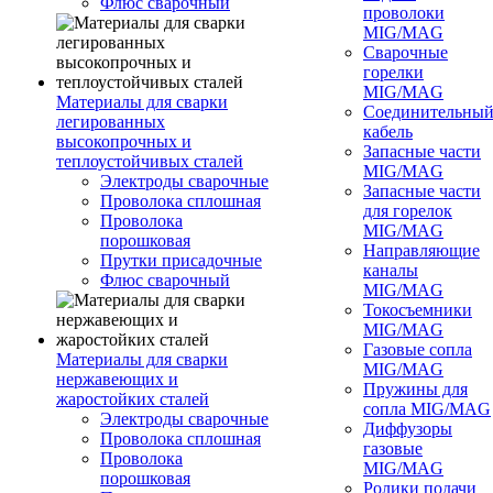
Флюс сварочный
проволоки
MIG/MAG
Сварочные
горелки
MIG/MAG
Материалы для сварки
Соединительны
легированных
кабель
высокопрочных и
Запасные части
теплоустойчивых сталей
MIG/MAG
Электроды сварочные
Запасные части
Проволока сплошная
для горелок
Проволока
MIG/MAG
порошковая
Направляющие
Прутки присадочные
каналы
Флюс сварочный
MIG/MAG
Токосъемники
MIG/MAG
Газовые сопла
Материалы для сварки
MIG/MAG
нержавеющих и
Пружины для
жаростойких сталей
сопла MIG/MAG
Электроды сварочные
Диффузоры
Проволока сплошная
газовые
Проволока
MIG/MAG
порошковая
Ролики подачи