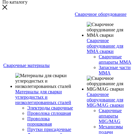
По каталогу
Сварочное оборудование
Сварочное
оборудование для
MMA сварки
Сварочные
аппараты MMA
Сварочные материалы
Запасные части
MMA
Материалы для сварки
Сварочное
углеродистых и
оборудование для
низколегированных сталей
MIG/MAG сварки
Электроды сварочные
Сварочные
Проволока сплошная
аппараты
Проволока
MIG/MAG
порошковая
Механизмы
Прутки присадочные
подачи