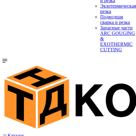
и резка
Экзотермическая
резка
Подводная
сварка и резка
Запасные части
ARC GOUGING
&
EXOTHERMIC
CUTTING
Каталог