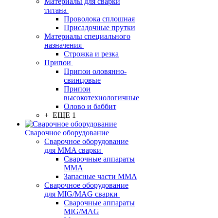
Материалы для сварки
титана
Проволока сплошная
Присадочные прутки
Материалы специального
назначения
Строжка и резка
Припои
Припои оловянно-
свинцовые
Припои
высокотехнологичные
Олово и баббит
+ ЕЩЕ 1
Сварочное оборудование
Сварочное оборудование
для MMA сварки
Сварочные аппараты
MMA
Запасные части MMA
Сварочное оборудование
для MIG/MAG сварки
Сварочные аппараты
MIG/MAG