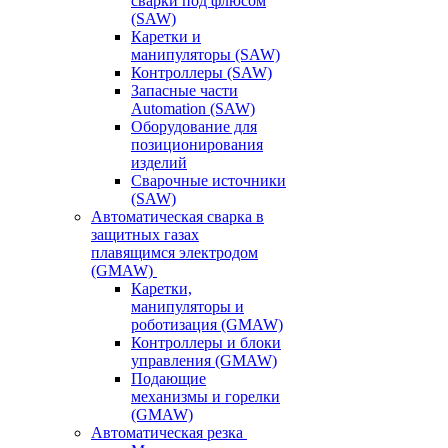
сварки под флюсом
(SAW)
Каретки и
манипуляторы (SAW)
Контроллеры (SAW)
Запасные части
Automation (SAW)
Оборудование для
позиционирования
изделий
Сварочные источники
(SAW)
Автоматическая сварка в
защитных газах
плавящимся электродом
(GMAW)
Каретки,
манипуляторы и
роботизация (GMAW)
Контроллеры и блоки
управления (GMAW)
Подающие
механизмы и горелки
(GMAW)
Автоматическая резка