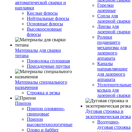
автоматической сварки и
Горелки
наплавки
лазерные
Кислые флюсы
Сопла для
Нейтральные флюсы
лазерной сварки
Основные флюсы
Линзы для
Высокоосновные
лазерной сварки
флюсы
Ролики
подающего
механизма для
Материалы для сварки
лазерного
титана
аппарата
Проволока сплошная
Каналы
Присадочные прутки
направляющие
для лазерного
аппарата
Материалы специального
Уплотнительные
назначения
кольца для
Строжка и резка
лазерной сварки
Припои
Припои оловянно-
Дуговая строжка и
свинцовые
экзотермическая резка
Припои
Воздушно-
высокотехнологичные
дуговая строжка
Олово и баббит