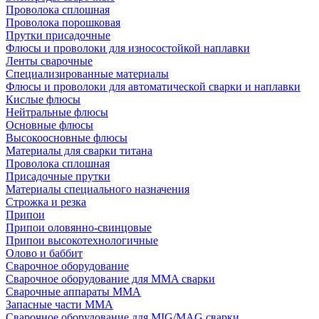
Проволока сплошная
Проволока порошковая
Прутки присадочные
Флюсы и проволоки для износостойкой наплавки
Ленты сварочные
Специализированные материалы
Флюсы и проволоки для автоматической сварки и наплавки
Кислые флюсы
Нейтральные флюсы
Основные флюсы
Высокоосновные флюсы
Материалы для сварки титана
Проволока сплошная
Присадочные прутки
Материалы специального назначения
Строжка и резка
Припои
Припои оловянно-свинцовые
Припои высокотехнологичные
Олово и баббит
Сварочное оборудование
Сварочное оборудование для MMA сварки
Сварочные аппараты MMA
Запасные части MMA
Сварочное оборудование для MIG/MAG сварки