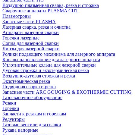
Воздушно-плазменная сварка, резка и строжка
Сварочные аппараты PLASMA CUT
Плазмотроны
Запасные части PLASMA
Лазерная сварка, резка и очистка
Аппараты лазерной сварки
Горелки лазерные
Сопла для лазерной сварки
Линзы для лазерной сварки
Ролики подающего механизма для лазерного аппарата
Каналы направляющие для лазерного аппарата
Уплотнительные кольца для лазерной сварки
Дуговая строжка и экзотермическая резка
Воздушно-дуговая строжка и резка
Экзотермическая резка
Подводная сварка и резка
Запасные части ARC GOUGING & EXOTHERMIC CUTTING
Газосварочное оборудование
Резаки
Горелки
Запчасти к резакам и горелкам
Редукторы
Газовые вентили для сварки
Рукава напорные