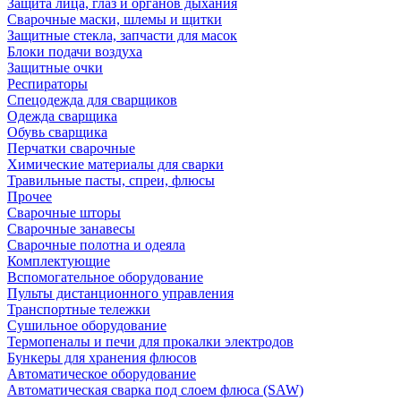
Защита лица, глаз и органов дыхания
Сварочные маски, шлемы и щитки
Защитные стекла, запчасти для масок
Блоки подачи воздуха
Защитные очки
Респираторы
Спецодежда для сварщиков
Одежда сварщика
Обувь сварщика
Перчатки сварочные
Химические материалы для сварки
Травильные пасты, спреи, флюсы
Прочее
Сварочные шторы
Сварочные занавесы
Сварочные полотна и одеяла
Комплектующие
Вспомогательное оборудование
Пульты дистанционного управления
Транспортные тележки
Сушильное оборудование
Термопеналы и печи для прокалки электродов
Бункеры для хранения флюсов
Автоматическое оборудование
Автоматическая сварка под слоем флюса (SAW)