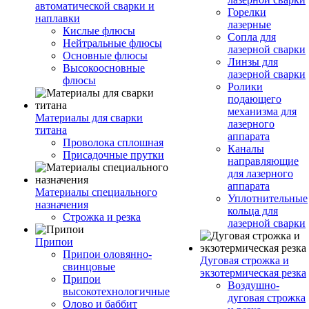
автоматической сварки и
Горелки
наплавки
лазерные
Кислые флюсы
Сопла для
Нейтральные флюсы
лазерной сварки
Основные флюсы
Линзы для
Высокоосновные
лазерной сварки
флюсы
Ролики
подающего
механизма для
Материалы для сварки
лазерного
титана
аппарата
Проволока сплошная
Каналы
Присадочные прутки
направляющие
для лазерного
аппарата
Материалы специального
Уплотнительные
назначения
кольца для
Строжка и резка
лазерной сварки
Припои
Припои оловянно-
Дуговая строжка и
свинцовые
экзотермическая резка
Припои
Воздушно-
высокотехнологичные
дуговая строжка
Олово и баббит