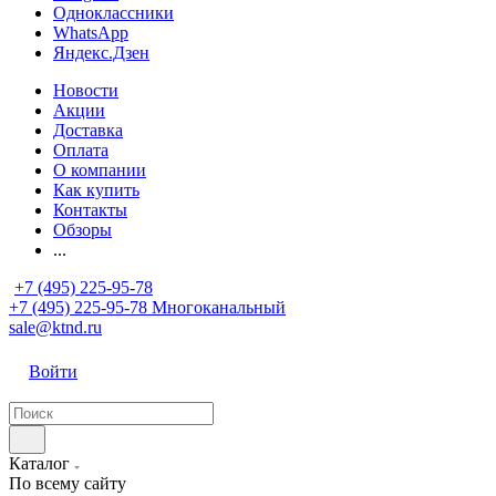
Одноклассники
WhatsApp
Яндекс.Дзен
Новости
Акции
Доставка
Оплата
О компании
Как купить
Контакты
Обзоры
...
+7 (495) 225-95-78
+7 (495) 225-95-78
Многоканальный
sale@ktnd.ru
Войти
Каталог
По всему сайту