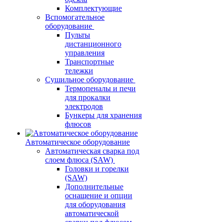
Комплектующие
Вспомогательное
оборудование
Пульты
дистанционного
управления
Транспортные
тележки
Сушильное оборудование
Термопеналы и печи
для прокалки
электродов
Бункеры для хранения
флюсов
Автоматическое оборудование
Автоматическая сварка под
слоем флюса (SAW)
Головки и горелки
(SAW)
Дополнительные
оснащение и опции
для оборудования
автоматической