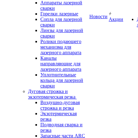
Аппараты лазерной
сварки
Горелки лазерные
Новости
Сопла для лазерной
Акции
сварки
Линзы для лазерной
сварки
Ролики подающего
механизма для
лазерного аппарата
Каналы
направляющие для
лазерного аппарата
Уплотнительные
кольца для лазерной
сварки
Дуговая строжка и
экзотермическая резка
Воздушно-дуговая
строжка и резка
Экзотермическая
резка
Подводная сварка и
резка
Запасные части ARC