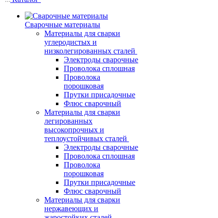
Сварочные материалы
Материалы для сварки
углеродистых и
низколегированных сталей
Электроды сварочные
Проволока сплошная
Проволока
порошковая
Прутки присадочные
Флюс сварочный
Материалы для сварки
легированных
высокопрочных и
теплоустойчивых сталей
Электроды сварочные
Проволока сплошная
Проволока
порошковая
Прутки присадочные
Флюс сварочный
Материалы для сварки
нержавеющих и
жаростойких сталей