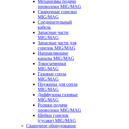
Механизмы подачи
проволоки MIG/MAG
Сварочные горелки
MIG/MAG
Соединительный
кабель
Запасные части
MIG/MAG
Запасные части для
горелок MIG/MAG
Направляющие
каналы MIG/MAG
Токосъемники
MIG/MAG
Газовые сопла
MIG/MAG
Пружины для сопла
MIG/MAG
Диффузоры газовые
MIG/MAG
Ролики подачи
проволоки MIG/MAG
Шейки горелок
(гусаки) MIG/MAG
Сварочное оборудование