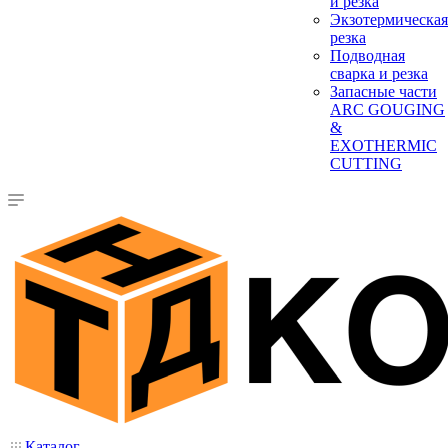
и резка
Экзотермическая
резка
Подводная
сварка и резка
Запасные части
ARC GOUGING
&
EXOTHERMIC
CUTTING
Каталог