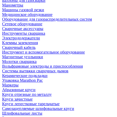
Баллоны для газосварки
Манометры
Машины газовой резки
Медицинское оборудование
Оборудование для газораспределительных систем
Сетевое оборудование
Сварочные аксессуары
Инструменты сварщика
Электрододержатели
Клеммы заземления
Сварочный кабель
Инструмент и вспомогательное оборудование
Магнитные угольники
Молотки сварщика
Вольфрамовые электроды и приспособления
Системы вытяжки сварочных дымов
Керамические подкладки
Упаковка Marathon Pac
Маркеры
Абразивные круги
Круги отрезные по металлу
Круги зачистные
Круги лепестковые тарельчатые
Самозацепляемые шлифовальные круги
Шлифовальные листы