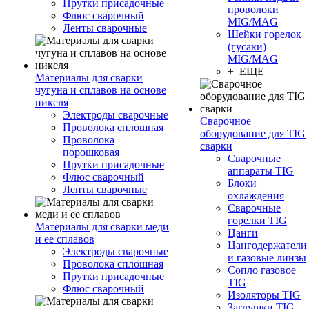
Прутки присадочные
проволоки
Флюс сварочный
MIG/MAG
Ленты сварочные
Шейки горелок
(гусаки)
MIG/MAG
+ ЕЩЕ
Материалы для сварки
чугуна и сплавов на основе
никеля
Электроды сварочные
Сварочное
Проволока сплошная
оборудование для TIG
Проволока
сварки
порошковая
Сварочные
Прутки присадочные
аппараты TIG
Флюс сварочный
Блоки
Ленты сварочные
охлаждения
Сварочные
горелки TIG
Материалы для сварки меди
Цанги
и ее сплавов
Цангодержатели
Электроды сварочные
и газовые линзы
Проволока сплошная
Сопло газовое
Прутки присадочные
TIG
Флюс сварочный
Изоляторы TIG
Заглушки TIG