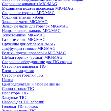
Сварочные аппараты MIG/MAG
Механизмы подачи проволоки MIG/MAG
Сварочные горелки MIG/MAG
Соединительный кабель
Запасные части MIG/MAG
Запасные части для горелок MIG/MAG
Направляющие каналы MIG/MAG
Токосъемники MIG/MAG
Газовые сопла MIG/MAG
Пружины для сопла MIG/MAG
Диффузоры газовые MIG/MAG
Ролики подачи проволоки MIG/MAG
Шейки горелок (гусаки) MIG/MAG
Сварочное оборудование для TIG сварки
Сварочные аппараты TIG
Блоки охлаждения
Сварочные горелки TIG
Цанги
Цангодержатели и газовые линзы
Сопло газовое TIG
Изоляторы TIG
Заглушки TIG
Наборы для TIG горелки
Головки TIG горелок
Запасные части TIG