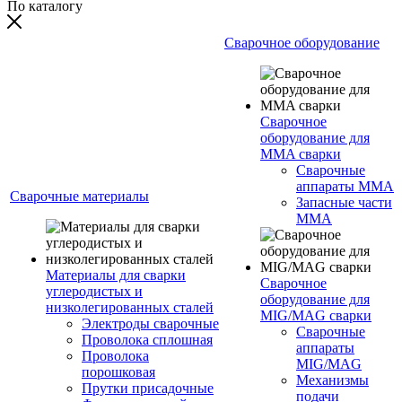
По каталогу
Сварочное оборудование
Сварочное
оборудование для
MMA сварки
Сварочные
аппараты MMA
Сварочные материалы
Запасные части
MMA
Материалы для сварки
Сварочное
углеродистых и
оборудование для
низколегированных сталей
MIG/MAG сварки
Электроды сварочные
Сварочные
Проволока сплошная
аппараты
Проволока
MIG/MAG
порошковая
Механизмы
Прутки присадочные
подачи