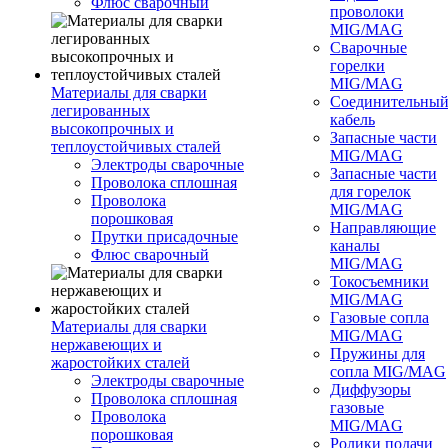
Флюс сварочный
проволоки
MIG/MAG
Сварочные
горелки
MIG/MAG
Материалы для сварки
Соединительны
легированных
кабель
высокопрочных и
Запасные части
теплоустойчивых сталей
MIG/MAG
Электроды сварочные
Запасные части
Проволока сплошная
для горелок
Проволока
MIG/MAG
порошковая
Направляющие
Прутки присадочные
каналы
Флюс сварочный
MIG/MAG
Токосъемники
MIG/MAG
Газовые сопла
Материалы для сварки
MIG/MAG
нержавеющих и
Пружины для
жаростойких сталей
сопла MIG/MAG
Электроды сварочные
Диффузоры
Проволока сплошная
газовые
Проволока
MIG/MAG
порошковая
Ролики подачи