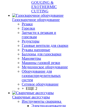
GOUGING &
EXOTHERMIC
CUTTING
Газосварочное оборудование
Резаки
Горелки
Запчасти к резакам и
горелкам
Редукторы
Газовые вентили для сварки
Рукава напорные
Баллоны для газосварки
Манометры
Машины газовой резки
Медицинское оборудование
Оборудование для
газораспределительных
систем
Сетевое оборудование
+ ЕЩЕ 2
Сварочные аксессуары
Инструменты сварщика
Электрододержатели