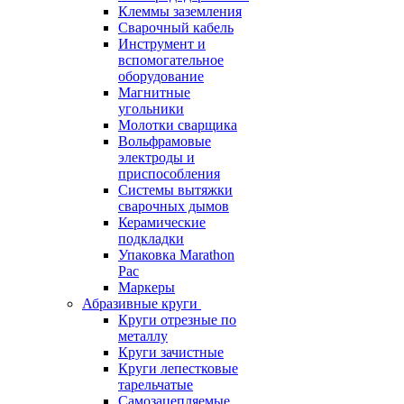
Клеммы заземления
Сварочный кабель
Инструмент и
вспомогательное
оборудование
Магнитные
угольники
Молотки сварщика
Вольфрамовые
электроды и
приспособления
Системы вытяжки
сварочных дымов
Керамические
подкладки
Упаковка Marathon
Pac
Маркеры
Абразивные круги
Круги отрезные по
металлу
Круги зачистные
Круги лепестковые
тарельчатые
Самозацепляемые