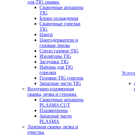
для TIG сварки
Сварочные аппараты
TIG
Блоки охлаждения
Сварочные горелки
TIG
Цанги
Цангодержатели и
газовые линзы
Сопло газовое TIG
Изоляторы TIG
Заглушки TIG
Наборы для TIG
горелки
Услуг
Головки TIG горелок
Запасные части TIG
Воздушно-плазменная
сварка, резка и строжка
Сварочные аппараты
PLASMA CUT
Плазмотроны
Запасные части
PLASMA
Лазерная сварка, резка и
очистка