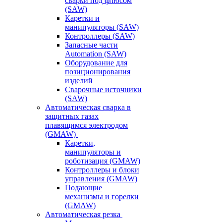
сварки под флюсом
(SAW)
Каретки и
манипуляторы (SAW)
Контроллеры (SAW)
Запасные части
Automation (SAW)
Оборудование для
позиционирования
изделий
Сварочные источники
(SAW)
Автоматическая сварка в
защитных газах
плавящимся электродом
(GMAW)
Каретки,
манипуляторы и
роботизация (GMAW)
Контроллеры и блоки
управления (GMAW)
Подающие
механизмы и горелки
(GMAW)
Автоматическая резка