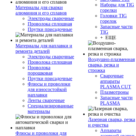
Наборы для TIG
Материалы для сварки
горелки
алюминия и его сплавов
Головки TIG
Электроды сварочные
горелок
Проволока сплошная
Запасные части
Прутки присадочные
TIG
+ ЕЩЕ
Материалы для наплавки и
ремонта деталей
Электроды сварочные
Воздушно-плазменная
Проволока сплошная
сварка, резка и
Проволока
строжка
порошковая
Сварочные
Прутки присадочные
аппараты
Флюсы и проволоки
PLASMA CUT
для износостойкой
Плазмотроны
наплавки
Запасные части
Ленты сварочные
PLASMA
Специализированные
материалы
Лазерная сварка, резка
и очистка
Аппараты
Флюсы и проволоки для
лазерной сварки