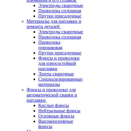
алюминия и его сплавов
Электроды сварочные
Проволока сплошная
Прутки присадочные
Материалы для наплавки и
ремонта деталей
Электроды сварочные
Проволока сплошная
Проволока
порошковая
Прутки присадочные
Флюсы и проволоки
для износостойкой
наплавки
Ленты сварочные
Специализированные
материалы
Флюсы и проволоки для
автоматической сварки и
наплавки
Кислые флюсы
Нейтральные флюсы
Основные флюсы
Высокоосновные
флюсы