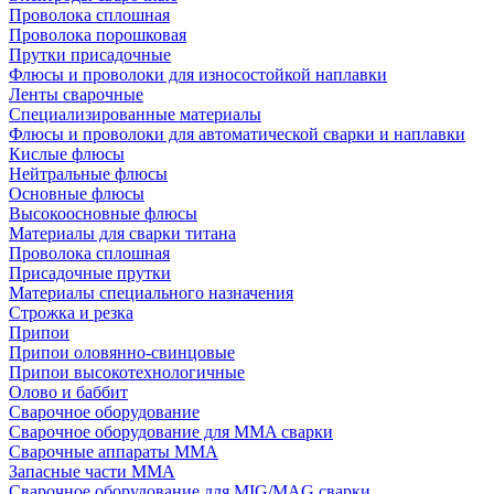
Проволока сплошная
Проволока порошковая
Прутки присадочные
Флюсы и проволоки для износостойкой наплавки
Ленты сварочные
Специализированные материалы
Флюсы и проволоки для автоматической сварки и наплавки
Кислые флюсы
Нейтральные флюсы
Основные флюсы
Высокоосновные флюсы
Материалы для сварки титана
Проволока сплошная
Присадочные прутки
Материалы специального назначения
Строжка и резка
Припои
Припои оловянно-свинцовые
Припои высокотехнологичные
Олово и баббит
Сварочное оборудование
Сварочное оборудование для MMA сварки
Сварочные аппараты MMA
Запасные части MMA
Сварочное оборудование для MIG/MAG сварки