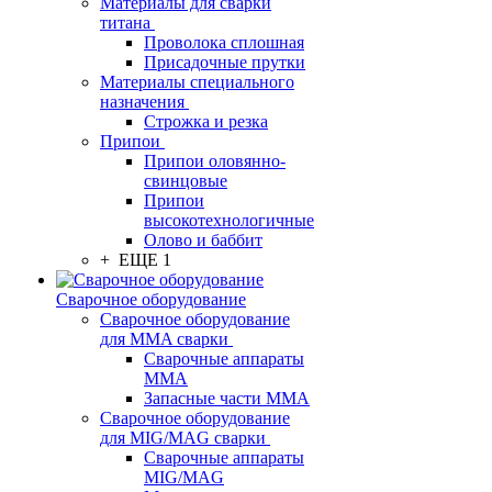
Материалы для сварки
титана
Проволока сплошная
Присадочные прутки
Материалы специального
назначения
Строжка и резка
Припои
Припои оловянно-
свинцовые
Припои
высокотехнологичные
Олово и баббит
+ ЕЩЕ 1
Сварочное оборудование
Сварочное оборудование
для MMA сварки
Сварочные аппараты
MMA
Запасные части MMA
Сварочное оборудование
для MIG/MAG сварки
Сварочные аппараты
MIG/MAG