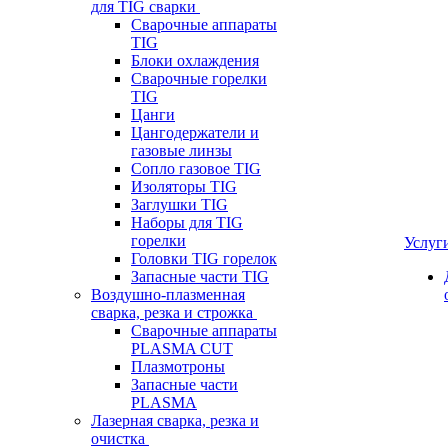
для TIG сварки
Сварочные аппараты
TIG
Блоки охлаждения
Сварочные горелки
TIG
Цанги
Цангодержатели и
газовые линзы
Сопло газовое TIG
Изоляторы TIG
Заглушки TIG
Наборы для TIG
горелки
Услуг
Головки TIG горелок
Запасные части TIG
Воздушно-плазменная
сварка, резка и строжка
Сварочные аппараты
PLASMA CUT
Плазмотроны
Запасные части
PLASMA
Лазерная сварка, резка и
очистка