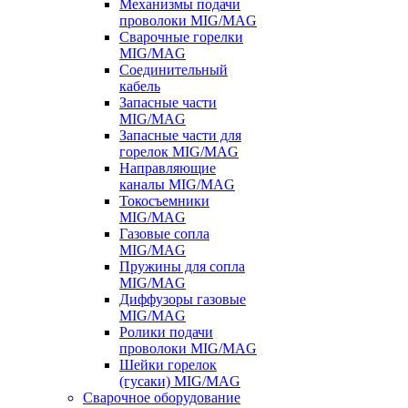
Механизмы подачи
проволоки MIG/MAG
Сварочные горелки
MIG/MAG
Соединительный
кабель
Запасные части
MIG/MAG
Запасные части для
горелок MIG/MAG
Направляющие
каналы MIG/MAG
Токосъемники
MIG/MAG
Газовые сопла
MIG/MAG
Пружины для сопла
MIG/MAG
Диффузоры газовые
MIG/MAG
Ролики подачи
проволоки MIG/MAG
Шейки горелок
(гусаки) MIG/MAG
Сварочное оборудование