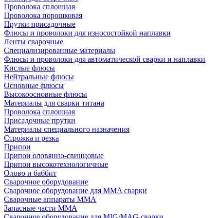
Проволока сплошная
Проволока порошковая
Прутки присадочные
Флюсы и проволоки для износостойкой наплавки
Ленты сварочные
Специализированные материалы
Флюсы и проволоки для автоматической сварки и наплавки
Кислые флюсы
Нейтральные флюсы
Основные флюсы
Высокоосновные флюсы
Материалы для сварки титана
Проволока сплошная
Присадочные прутки
Материалы специального назначения
Строжка и резка
Припои
Припои оловянно-свинцовые
Припои высокотехнологичные
Олово и баббит
Сварочное оборудование
Сварочное оборудование для MMA сварки
Сварочные аппараты MMA
Запасные части MMA
Сварочное оборудование для MIG/MAG сварки