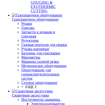
GOUGING &
EXOTHERMIC
CUTTING
Газосварочное оборудование
Резаки
Горелки
Запчасти к резакам и
горелкам
Редукторы
Газовые вентили для сварки
Рукава напорные
Баллоны для газосварки
Манометры
Машины газовой резки
Медицинское оборудование
Оборудование для
газораспределительных
систем
Сетевое оборудование
+ ЕЩЕ 2
Сварочные аксессуары
Инструменты сварщика
Электрододержатели