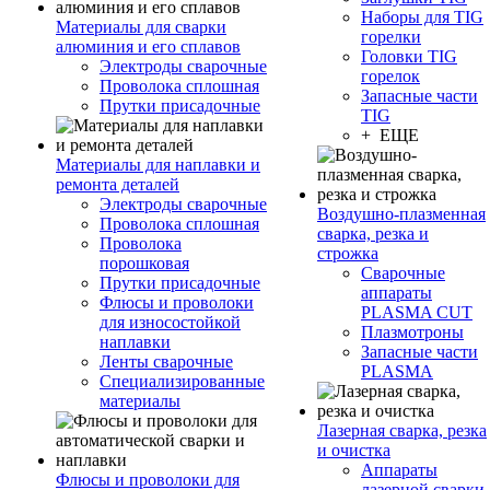
Наборы для TIG
Материалы для сварки
горелки
алюминия и его сплавов
Головки TIG
Электроды сварочные
горелок
Проволока сплошная
Запасные части
Прутки присадочные
TIG
+ ЕЩЕ
Материалы для наплавки и
ремонта деталей
Электроды сварочные
Воздушно-плазменная
Проволока сплошная
сварка, резка и
Проволока
строжка
порошковая
Сварочные
Прутки присадочные
аппараты
Флюсы и проволоки
PLASMA CUT
для износостойкой
Плазмотроны
наплавки
Запасные части
Ленты сварочные
PLASMA
Специализированные
материалы
Лазерная сварка, резка
и очистка
Аппараты
Флюсы и проволоки для
лазерной сварки