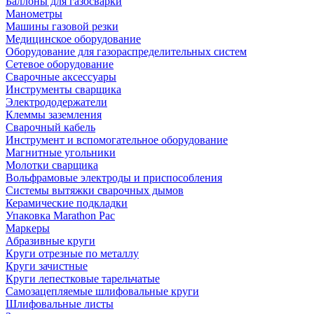
Баллоны для газосварки
Манометры
Машины газовой резки
Медицинское оборудование
Оборудование для газораспределительных систем
Сетевое оборудование
Сварочные аксессуары
Инструменты сварщика
Электрододержатели
Клеммы заземления
Сварочный кабель
Инструмент и вспомогательное оборудование
Магнитные угольники
Молотки сварщика
Вольфрамовые электроды и приспособления
Системы вытяжки сварочных дымов
Керамические подкладки
Упаковка Marathon Pac
Маркеры
Абразивные круги
Круги отрезные по металлу
Круги зачистные
Круги лепестковые тарельчатые
Самозацепляемые шлифовальные круги
Шлифовальные листы