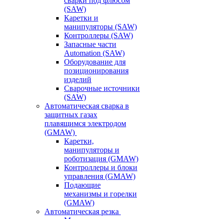
сварки под флюсом
(SAW)
Каретки и
манипуляторы (SAW)
Контроллеры (SAW)
Запасные части
Automation (SAW)
Оборудование для
позиционирования
изделий
Сварочные источники
(SAW)
Автоматическая сварка в
защитных газах
плавящимся электродом
(GMAW)
Каретки,
манипуляторы и
роботизация (GMAW)
Контроллеры и блоки
управления (GMAW)
Подающие
механизмы и горелки
(GMAW)
Автоматическая резка