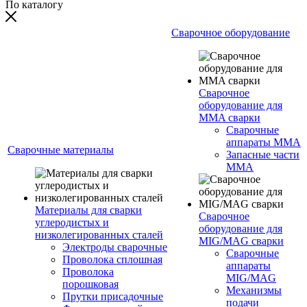
По каталогу
Сварочное оборудование
Сварочное
оборудование для
MMA сварки
Сварочные
аппараты MMA
Сварочные материалы
Запасные части
MMA
Материалы для сварки
Сварочное
углеродистых и
оборудование для
низколегированных сталей
MIG/MAG сварки
Электроды сварочные
Сварочные
Проволока сплошная
аппараты
Проволока
MIG/MAG
порошковая
Механизмы
Прутки присадочные
подачи