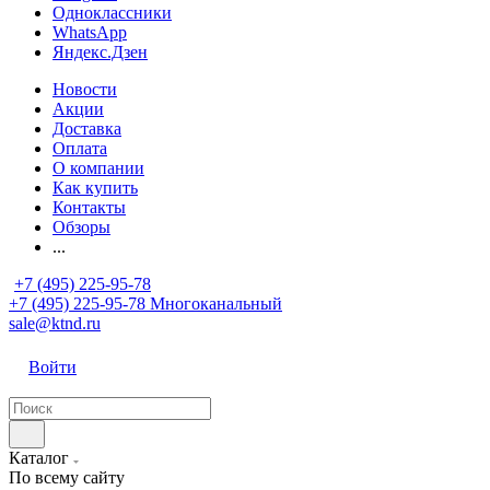
Одноклассники
WhatsApp
Яндекс.Дзен
Новости
Акции
Доставка
Оплата
О компании
Как купить
Контакты
Обзоры
...
+7 (495) 225-95-78
+7 (495) 225-95-78
Многоканальный
sale@ktnd.ru
Войти
Каталог
По всему сайту