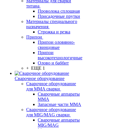
Материалы для сварки
титана
Проволока сплошная
Присадочные прутки
Материалы специального
назначения
Строжка и резка
Припои
Припои оловянно-
свинцовые
Припои
высокотехнологичные
Олово и баббит
+ ЕЩЕ 1
Сварочное оборудование
Сварочное оборудование
для MMA сварки
Сварочные аппараты
MMA
Запасные части MMA
Сварочное оборудование
для MIG/MAG сварки
Сварочные аппараты
MIG/MAG