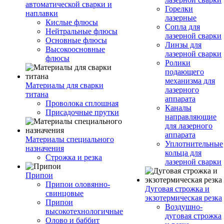
автоматической сварки и
Горелки
наплавки
лазерные
Кислые флюсы
Сопла для
Нейтральные флюсы
лазерной сварки
Основные флюсы
Линзы для
Высокоосновные
лазерной сварки
флюсы
Ролики
подающего
механизма для
Материалы для сварки
лазерного
титана
аппарата
Проволока сплошная
Каналы
Присадочные прутки
направляющие
для лазерного
аппарата
Материалы специального
Уплотнительные
назначения
кольца для
Строжка и резка
лазерной сварки
Припои
Припои оловянно-
Дуговая строжка и
свинцовые
экзотермическая резка
Припои
Воздушно-
высокотехнологичные
дуговая строжка
Олово и баббит