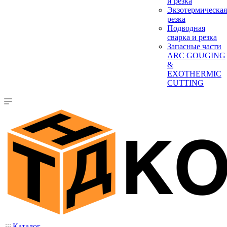
и резка
Экзотермическая
резка
Подводная
сварка и резка
Запасные части
ARC GOUGING
&
EXOTHERMIC
CUTTING
Каталог