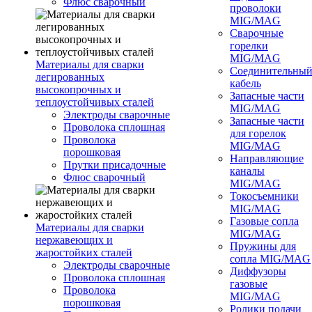
Флюс сварочный
проволоки
MIG/MAG
Сварочные
горелки
MIG/MAG
Материалы для сварки
Соединительны
легированных
кабель
высокопрочных и
Запасные части
теплоустойчивых сталей
MIG/MAG
Электроды сварочные
Запасные части
Проволока сплошная
для горелок
Проволока
MIG/MAG
порошковая
Направляющие
Прутки присадочные
каналы
Флюс сварочный
MIG/MAG
Токосъемники
MIG/MAG
Газовые сопла
Материалы для сварки
MIG/MAG
нержавеющих и
Пружины для
жаростойких сталей
сопла MIG/MAG
Электроды сварочные
Диффузоры
Проволока сплошная
газовые
Проволока
MIG/MAG
порошковая
Ролики подачи