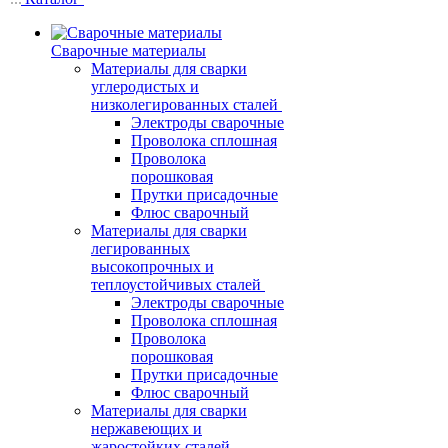
Сварочные материалы
Материалы для сварки
углеродистых и
низколегированных сталей
Электроды сварочные
Проволока сплошная
Проволока
порошковая
Прутки присадочные
Флюс сварочный
Материалы для сварки
легированных
высокопрочных и
теплоустойчивых сталей
Электроды сварочные
Проволока сплошная
Проволока
порошковая
Прутки присадочные
Флюс сварочный
Материалы для сварки
нержавеющих и
жаростойких сталей