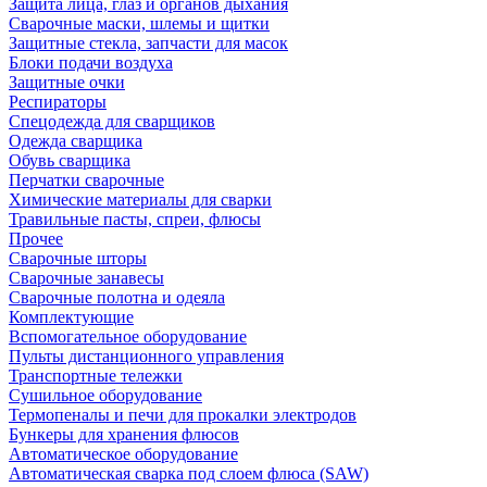
Защита лица, глаз и органов дыхания
Сварочные маски, шлемы и щитки
Защитные стекла, запчасти для масок
Блоки подачи воздуха
Защитные очки
Респираторы
Спецодежда для сварщиков
Одежда сварщика
Обувь сварщика
Перчатки сварочные
Химические материалы для сварки
Травильные пасты, спреи, флюсы
Прочее
Сварочные шторы
Сварочные занавесы
Сварочные полотна и одеяла
Комплектующие
Вспомогательное оборудование
Пульты дистанционного управления
Транспортные тележки
Сушильное оборудование
Термопеналы и печи для прокалки электродов
Бункеры для хранения флюсов
Автоматическое оборудование
Автоматическая сварка под слоем флюса (SAW)