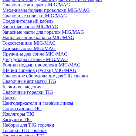
Сварочные аппараты MIG/MAG
Механизмы подачи проволоки MIG/MAG
Сварочные горелки MIG/MAG
Соединительный кабель
Запасные части MIG/MAG
Запасные части для горелок MIG/MAG
Направляющие каналы MIG/MAG
Токосъемники MIG/MAG
Газовые сопла MIG/MAG
Пружины для сопла MIG/MAG
Диффузоры газовые MIG/MAG
Ролики подачи проволоки MIG/MAG
Шейки горелок (гусаки) MIG/MAG
Сварочное оборудование для TIG сварки
Сварочные аппараты TIG
Блоки охлаждения
Сварочные горелки TIG
Цанги
Цангодержатели и газовые линзы
Сопло газовое TIG
Изоляторы TIG
Заглушки TIG
Наборы для TIG горелки
Головки TIG горелок
Запасные части TIG