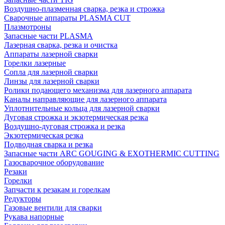
Воздушно-плазменная сварка, резка и строжка
Сварочные аппараты PLASMA CUT
Плазмотроны
Запасные части PLASMA
Лазерная сварка, резка и очистка
Аппараты лазерной сварки
Горелки лазерные
Сопла для лазерной сварки
Линзы для лазерной сварки
Ролики подающего механизма для лазерного аппарата
Каналы направляющие для лазерного аппарата
Уплотнительные кольца для лазерной сварки
Дуговая строжка и экзотермическая резка
Воздушно-дуговая строжка и резка
Экзотермическая резка
Подводная сварка и резка
Запасные части ARC GOUGING & EXOTHERMIC CUTTING
Газосварочное оборудование
Резаки
Горелки
Запчасти к резакам и горелкам
Редукторы
Газовые вентили для сварки
Рукава напорные