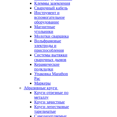
Клеммы заземления
Сварочный кабель
Инструмент и
вспомогательное
оборудование
Магнитные
угольники
Молотки сварщика
Вольфрамовые
электроды и
приспособления
Системы вытяжки
сварочных дымов
Керамические
подкладки
Упаковка Marathon
Pac
Маркеры
Абразивные круги
Круги отрезные по
металлу
Круги зачистные
Круги лепестковые
тарельчатые
Самозацепляемые