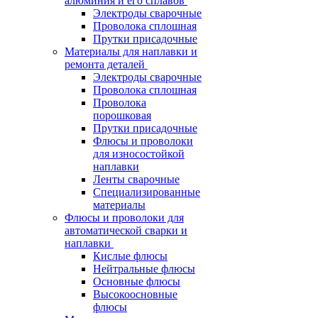
алюминия и его сплавов
Электроды сварочные
Проволока сплошная
Прутки присадочные
Материалы для наплавки и
ремонта деталей
Электроды сварочные
Проволока сплошная
Проволока
порошковая
Прутки присадочные
Флюсы и проволоки
для износостойкой
наплавки
Ленты сварочные
Специализированные
материалы
Флюсы и проволоки для
автоматической сварки и
наплавки
Кислые флюсы
Нейтральные флюсы
Основные флюсы
Высокоосновные
флюсы