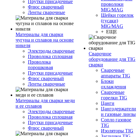
Прутки присадочные
проволоки
Флюс сварочный
MIG/MAG
Ленты сварочные
Шейки горелок
(гусаки)
MIG/MAG
+ ЕЩЕ
Материалы для сварки
чугуна и сплавов на основе
никеля
Электроды сварочные
Сварочное
Проволока сплошная
оборудование для TIG
Проволока
сварки
порошковая
Сварочные
Прутки присадочные
аппараты TIG
Флюс сварочный
Блоки
Ленты сварочные
охлаждения
Сварочные
горелки TIG
Материалы для сварки меди
Цанги
и ее сплавов
Цангодержатели
Электроды сварочные
и газовые линзы
Проволока сплошная
Сопло газовое
Прутки присадочные
TIG
Флюс сварочный
Изоляторы TIG
Заглушки TIG