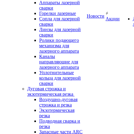
Аппараты лазерной
сварки
Горелки лазерные
Новости
Сопла для лазерной
Акции
сварки
Линзы для лазерной
сварки
Ролики подающего
механизма для
лазерного аппарата
Каналы
направляющие для
лазерного аппарата
Уплотнительные
кольца для лазерной
сварки
Дуговая строжка и
экзотермическая резка
Воздушно-дуговая
строжка и резка
Экзотермическая
резка
Подводная сварка и
резка
Запасные части ARC