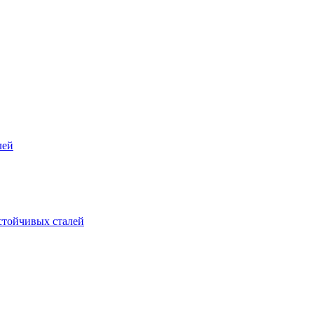
лей
стойчивых сталей