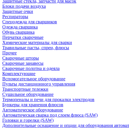
Защитные стекла, запчасти для масок
Блоки подачи воздуха
Защитные очки
Респираторы
Спецодежда для сварщиков
Одежда сварщика
Обувь сварщика
Перчатки сварочные
Химические материалы для сварки
Травильные пасты, спреи, флюсы
Прочее
Сварочные шторы
Сварочные занавесы
Сварочные полотна и одеяла
Комплектующие
Вспомогательное оборудование
Пульты дистанционного управления
Транспортные тележки
Сушильное оборудование
Термопеналы и печи для прокалки электродов
Бункеры для хранения флюсов
Автоматическое оборудование
Автоматическая сварка под слоем флюса (SAW)
Головки и горелки (SAW)
Дополнительные оснащение и опции для оборудования автома