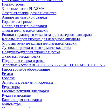
Плазмотроны
Запасные части PLASMA
Лазерная сварка, резка и очистка
Аппараты лазерной сварки
Горелки лазерные
Сопла для лазерной сварки
Линзы для лазерной сварки
Ролики подающего механизма для лазерного аппарата
Каналы направляющие для лазерного аппарата
Уплотнительные кольца для лазерной сварки
Дуговая строжка и экзотермическая резка
Воздушно-дуговая строжка и резка
Экзотермическая резка
Подводная сварка и резка
Запасные части ARC GOUGING & EXOTHERMIC CUTTING
Газосварочное оборудование
Резаки
Горелки
Запчасти к резакам и горелкам
Редукторы
Газовые вентили для сварки
Рукава напорные
Баллоны для газосварки
Манометры