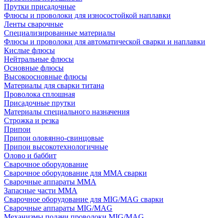
Прутки присадочные
Флюсы и проволоки для износостойкой наплавки
Ленты сварочные
Специализированные материалы
Флюсы и проволоки для автоматической сварки и наплавки
Кислые флюсы
Нейтральные флюсы
Основные флюсы
Высокоосновные флюсы
Материалы для сварки титана
Проволока сплошная
Присадочные прутки
Материалы специального назначения
Строжка и резка
Припои
Припои оловянно-свинцовые
Припои высокотехнологичные
Олово и баббит
Сварочное оборудование
Сварочное оборудование для MMA сварки
Сварочные аппараты MMA
Запасные части MMA
Сварочное оборудование для MIG/MAG сварки
Сварочные аппараты MIG/MAG
Механизмы подачи проволоки MIG/MAG