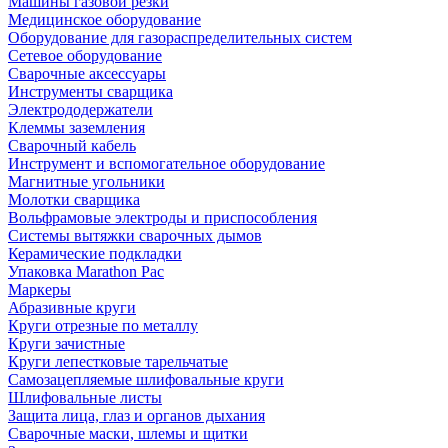
Машины газовой резки
Медицинское оборудование
Оборудование для газораспределительных систем
Сетевое оборудование
Сварочные аксессуары
Инструменты сварщика
Электрододержатели
Клеммы заземления
Сварочный кабель
Инструмент и вспомогательное оборудование
Магнитные угольники
Молотки сварщика
Вольфрамовые электроды и приспособления
Системы вытяжки сварочных дымов
Керамические подкладки
Упаковка Marathon Pac
Маркеры
Абразивные круги
Круги отрезные по металлу
Круги зачистные
Круги лепестковые тарельчатые
Самозацепляемые шлифовальные круги
Шлифовальные листы
Защита лица, глаз и органов дыхания
Сварочные маски, шлемы и щитки