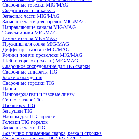
Сварочные горелки MIG/MAG
Соединительный кабель
Запасные части MIG/MAG
Запасные части для горелок MIG/MAG
Направляющие каналы MIG/MAG
Токосъемники MIG/MAG
Газовые сопла MIG/MAG
Пружины для сопла MIG/MAG
Диффузоры газовые MIG/MAG
Ролики подачи проволоки MIG/MAG
Шейки горелок (гусаки) MIG/MAG
Сварочное оборудование для TIG сварки
Сварочные аппараты TIG
Блоки охлаждения
Сварочные горелки TIG
Цанги
Цангодержатели и газовые линзы
Сопло газовое TIG
Изоляторы TIG
Заглушки TIG
Наборы для TIG горелки
Головки TIG горелок
Запасные части TIG
Воздушно-плазменная сварка, резка и строжка
Сварочные аппараты PLASMA CUT