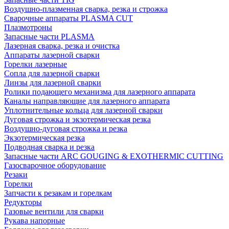
Воздушно-плазменная сварка, резка и строжка
Сварочные аппараты PLASMA CUT
Плазмотроны
Запасные части PLASMA
Лазерная сварка, резка и очистка
Аппараты лазерной сварки
Горелки лазерные
Сопла для лазерной сварки
Линзы для лазерной сварки
Ролики подающего механизма для лазерного аппарата
Каналы направляющие для лазерного аппарата
Уплотнительные кольца для лазерной сварки
Дуговая строжка и экзотермическая резка
Воздушно-дуговая строжка и резка
Экзотермическая резка
Подводная сварка и резка
Запасные части ARC GOUGING & EXOTHERMIC CUTTING
Газосварочное оборудование
Резаки
Горелки
Запчасти к резакам и горелкам
Редукторы
Газовые вентили для сварки
Рукава напорные