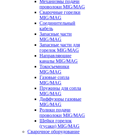
Механизмы подачи
проволоки MIG/MAG
Сварочные горелки
MIG/MAG
Соединительный
кабель
Запасные части
MIG/MAG
Запасные части для
горелок MIG/MAG
Направляющие
каналы MIG/MAG
Токосъемники
MIG/MAG
Газовые сопла
MIG/MAG
Пружины для сопла
MIG/MAG
Диффузоры газовые
MIG/MAG
Ролики подачи
проволоки MIG/MAG
Шейки горелок
(гусаки) MIG/MAG
Сварочное оборудование