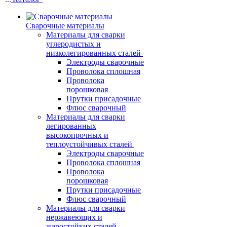
Сварочные материалы
Материалы для сварки
углеродистых и
низколегированных сталей
Электроды сварочные
Проволока сплошная
Проволока
порошковая
Прутки присадочные
Флюс сварочный
Материалы для сварки
легированных
высокопрочных и
теплоустойчивых сталей
Электроды сварочные
Проволока сплошная
Проволока
порошковая
Прутки присадочные
Флюс сварочный
Материалы для сварки
нержавеющих и
жаростойких сталей