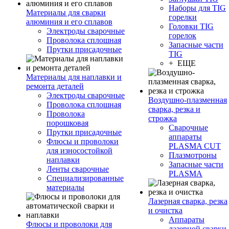
Наборы для TIG
Материалы для сварки
горелки
алюминия и его сплавов
Головки TIG
Электроды сварочные
горелок
Проволока сплошная
Запасные части
Прутки присадочные
TIG
+ ЕЩЕ
Материалы для наплавки и
ремонта деталей
Электроды сварочные
Воздушно-плазменная
Проволока сплошная
сварка, резка и
Проволока
строжка
порошковая
Сварочные
Прутки присадочные
аппараты
Флюсы и проволоки
PLASMA CUT
для износостойкой
Плазмотроны
наплавки
Запасные части
Ленты сварочные
PLASMA
Специализированные
материалы
Лазерная сварка, резка
и очистка
Аппараты
Флюсы и проволоки для
лазерной сварки