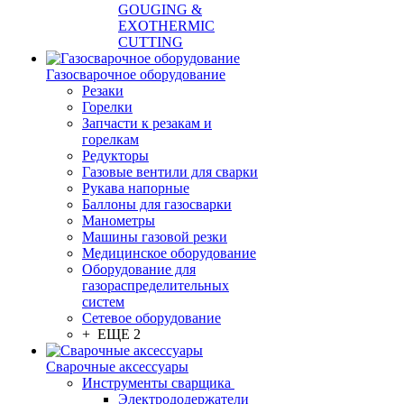
GOUGING &
EXOTHERMIC
CUTTING
Газосварочное оборудование
Резаки
Горелки
Запчасти к резакам и
горелкам
Редукторы
Газовые вентили для сварки
Рукава напорные
Баллоны для газосварки
Манометры
Машины газовой резки
Медицинское оборудование
Оборудование для
газораспределительных
систем
Сетевое оборудование
+ ЕЩЕ 2
Сварочные аксессуары
Инструменты сварщика
Электрододержатели