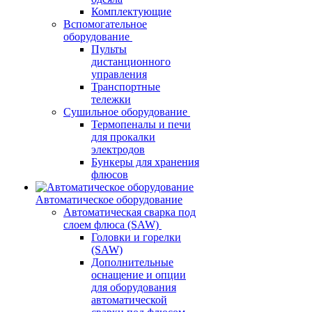
Комплектующие
Вспомогательное
оборудование
Пульты
дистанционного
управления
Транспортные
тележки
Сушильное оборудование
Термопеналы и печи
для прокалки
электродов
Бункеры для хранения
флюсов
Автоматическое оборудование
Автоматическая сварка под
слоем флюса (SAW)
Головки и горелки
(SAW)
Дополнительные
оснащение и опции
для оборудования
автоматической