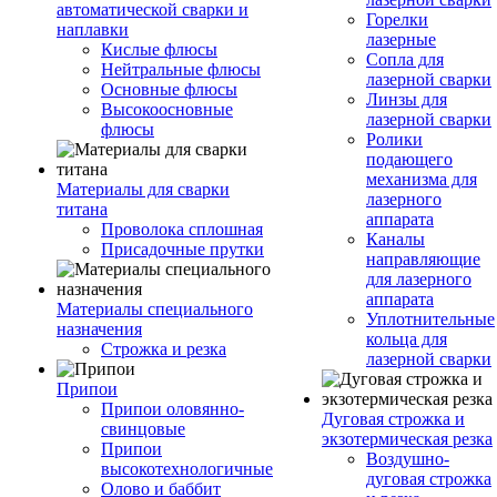
автоматической сварки и
Горелки
наплавки
лазерные
Кислые флюсы
Сопла для
Нейтральные флюсы
лазерной сварки
Основные флюсы
Линзы для
Высокоосновные
лазерной сварки
флюсы
Ролики
подающего
механизма для
Материалы для сварки
лазерного
титана
аппарата
Проволока сплошная
Каналы
Присадочные прутки
направляющие
для лазерного
аппарата
Материалы специального
Уплотнительные
назначения
кольца для
Строжка и резка
лазерной сварки
Припои
Припои оловянно-
Дуговая строжка и
свинцовые
экзотермическая резка
Припои
Воздушно-
высокотехнологичные
дуговая строжка
Олово и баббит