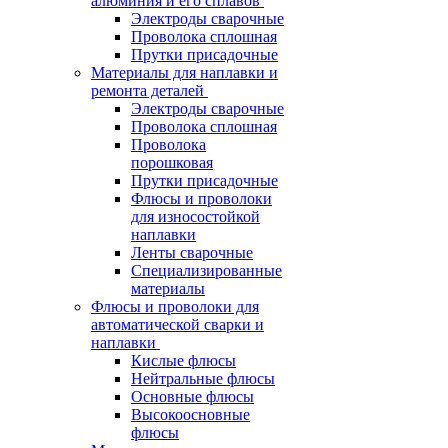
алюминия и его сплавов
Электроды сварочные
Проволока сплошная
Прутки присадочные
Материалы для наплавки и
ремонта деталей
Электроды сварочные
Проволока сплошная
Проволока
порошковая
Прутки присадочные
Флюсы и проволоки
для износостойкой
наплавки
Ленты сварочные
Специализированные
материалы
Флюсы и проволоки для
автоматической сварки и
наплавки
Кислые флюсы
Нейтральные флюсы
Основные флюсы
Высокоосновные
флюсы