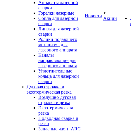
Аппараты лазерной
сварки
Горелки лазерные
Новости
Сопла для лазерной
Акции
сварки
Линзы для лазерной
сварки
Ролики подающего
механизма для
лазерного аппарата
Каналы
направляющие для
лазерного аппарата
Уплотнительные
кольца для лазерной
сварки
Дуговая строжка и
экзотермическая резка
Воздушно-дуговая
строжка и резка
Экзотермическая
резка
Подводная сварка и
резка
Запасные части ARC