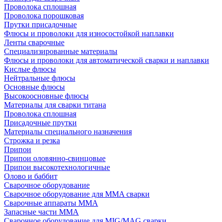
Проволока сплошная
Проволока порошковая
Прутки присадочные
Флюсы и проволоки для износостойкой наплавки
Ленты сварочные
Специализированные материалы
Флюсы и проволоки для автоматической сварки и наплавки
Кислые флюсы
Нейтральные флюсы
Основные флюсы
Высокоосновные флюсы
Материалы для сварки титана
Проволока сплошная
Присадочные прутки
Материалы специального назначения
Строжка и резка
Припои
Припои оловянно-свинцовые
Припои высокотехнологичные
Олово и баббит
Сварочное оборудование
Сварочное оборудование для MMA сварки
Сварочные аппараты MMA
Запасные части MMA
Сварочное оборудование для MIG/MAG сварки