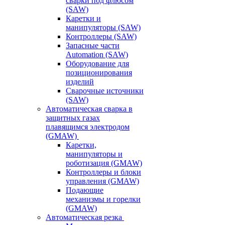
сварки под флюсом
(SAW)
Каретки и
манипуляторы (SAW)
Контроллеры (SAW)
Запасные части
Automation (SAW)
Оборудование для
позиционирования
изделий
Сварочные источники
(SAW)
Автоматическая сварка в
защитных газах
плавящимся электродом
(GMAW)
Каретки,
манипуляторы и
роботизация (GMAW)
Контроллеры и блоки
управления (GMAW)
Подающие
механизмы и горелки
(GMAW)
Автоматическая резка