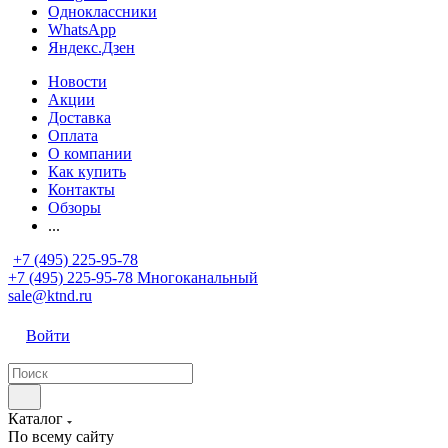
Одноклассники
WhatsApp
Яндекс.Дзен
Новости
Акции
Доставка
Оплата
О компании
Как купить
Контакты
Обзоры
...
+7 (495) 225-95-78
+7 (495) 225-95-78
Многоканальный
sale@ktnd.ru
Войти
Каталог
По всему сайту