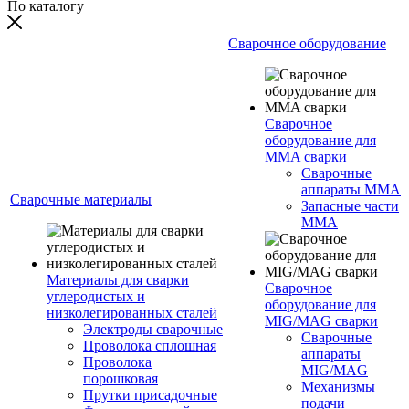
По каталогу
Сварочное оборудование
Сварочное
оборудование для
MMA сварки
Сварочные
аппараты MMA
Сварочные материалы
Запасные части
MMA
Материалы для сварки
Сварочное
углеродистых и
оборудование для
низколегированных сталей
MIG/MAG сварки
Электроды сварочные
Сварочные
Проволока сплошная
аппараты
Проволока
MIG/MAG
порошковая
Механизмы
Прутки присадочные
подачи