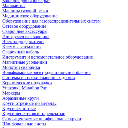
Баллоны для газосварки
Манометры
Машины газовой резки
Медицинское оборудование
Оборудование для газораспределительных систем
Сетевое оборудование
Сварочные аксессуары
Инструменты сварщика
Электрододержатели
Клеммы заземления
Сварочный кабель
Инструмент и вспомогательное оборудование
Магнитные угольники
Молотки сварщика
Вольфрамовые электроды и приспособления
Системы вытяжки сварочных дымов
Керамические подкладки
Упаковка Marathon Pac
Маркеры
Абразивные круги
Круги отрезные по металлу
Круги зачистные
Круги лепестковые тарельчатые
Самозацепляемые шлифовальные круги
Шлифовальные листы