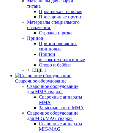
Материалы для сварки
титана
Проволока сплошная
Присадочные прутки
Материалы специального
назначения
Строжка и резка
Припои
Припои оловянно-
свинцовые
Припои
высокотехнологичные
Олово и баббит
+ ЕЩЕ 1
Сварочное оборудование
Сварочное оборудование
для MMA сварки
Сварочные аппараты
MMA
Запасные части MMA
Сварочное оборудование
для MIG/MAG сварки
Сварочные аппараты
MIG/MAG