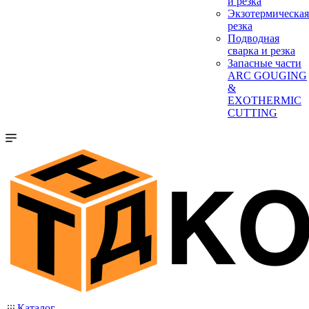
и резка
Экзотермическая
резка
Подводная
сварка и резка
Запасные части
ARC GOUGING
&
EXOTHERMIC
CUTTING
Каталог