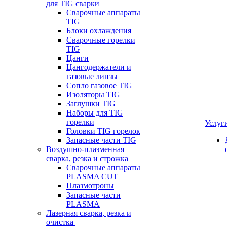
для TIG сварки
Сварочные аппараты
TIG
Блоки охлаждения
Сварочные горелки
TIG
Цанги
Цангодержатели и
газовые линзы
Сопло газовое TIG
Изоляторы TIG
Заглушки TIG
Наборы для TIG
горелки
Услуг
Головки TIG горелок
Запасные части TIG
Воздушно-плазменная
сварка, резка и строжка
Сварочные аппараты
PLASMA CUT
Плазмотроны
Запасные части
PLASMA
Лазерная сварка, резка и
очистка