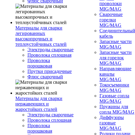
Флюс сварочный
проволоки
MIG/MAG
Сварочные
горелки
MIG/MAG
Материалы для сварки
Соединительны
легированных
кабель
высокопрочных и
Запасные части
теплоустойчивых сталей
MIG/MAG
Электроды сварочные
Запасные части
Проволока сплошная
для горелок
Проволока
MIG/MAG
порошковая
Направляющие
Прутки присадочные
каналы
Флюс сварочный
MIG/MAG
Токосъемники
MIG/MAG
Газовые сопла
Материалы для сварки
MIG/MAG
нержавеющих и
Пружины для
жаростойких сталей
сопла MIG/MAG
Электроды сварочные
Диффузоры
Проволока сплошная
газовые
Проволока
MIG/MAG
порошковая
Ролики подачи