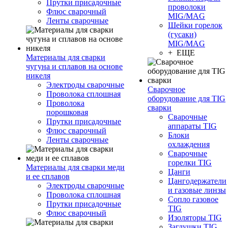
Прутки присадочные
проволоки
Флюс сварочный
MIG/MAG
Ленты сварочные
Шейки горелок
(гусаки)
MIG/MAG
+ ЕЩЕ
Материалы для сварки
чугуна и сплавов на основе
никеля
Электроды сварочные
Сварочное
Проволока сплошная
оборудование для TIG
Проволока
сварки
порошковая
Сварочные
Прутки присадочные
аппараты TIG
Флюс сварочный
Блоки
Ленты сварочные
охлаждения
Сварочные
горелки TIG
Материалы для сварки меди
Цанги
и ее сплавов
Цангодержатели
Электроды сварочные
и газовые линзы
Проволока сплошная
Сопло газовое
Прутки присадочные
TIG
Флюс сварочный
Изоляторы TIG
Заглушки TIG