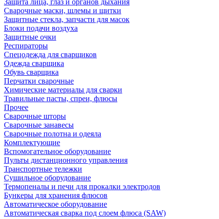
Защита лица, глаз и органов дыхания
Сварочные маски, шлемы и щитки
Защитные стекла, запчасти для масок
Блоки подачи воздуха
Защитные очки
Респираторы
Спецодежда для сварщиков
Одежда сварщика
Обувь сварщика
Перчатки сварочные
Химические материалы для сварки
Травильные пасты, спреи, флюсы
Прочее
Сварочные шторы
Сварочные занавесы
Сварочные полотна и одеяла
Комплектующие
Вспомогательное оборудование
Пульты дистанционного управления
Транспортные тележки
Сушильное оборудование
Термопеналы и печи для прокалки электродов
Бункеры для хранения флюсов
Автоматическое оборудование
Автоматическая сварка под слоем флюса (SAW)