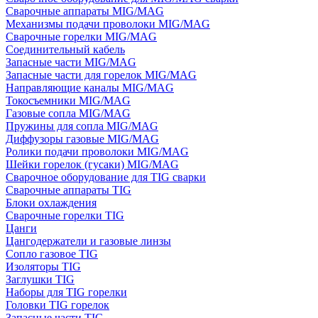
Сварочные аппараты MIG/MAG
Механизмы подачи проволоки MIG/MAG
Сварочные горелки MIG/MAG
Соединительный кабель
Запасные части MIG/MAG
Запасные части для горелок MIG/MAG
Направляющие каналы MIG/MAG
Токосъемники MIG/MAG
Газовые сопла MIG/MAG
Пружины для сопла MIG/MAG
Диффузоры газовые MIG/MAG
Ролики подачи проволоки MIG/MAG
Шейки горелок (гусаки) MIG/MAG
Сварочное оборудование для TIG сварки
Сварочные аппараты TIG
Блоки охлаждения
Сварочные горелки TIG
Цанги
Цангодержатели и газовые линзы
Сопло газовое TIG
Изоляторы TIG
Заглушки TIG
Наборы для TIG горелки
Головки TIG горелок
Запасные части TIG