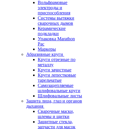
Вольфрамовые
электроды и
приспособления
Системы вытяжки
сварочных дымов
Керамические
подкладки
Упаковка Marathon
Pac
Маркеры
Абразивные круги
Круги отрезные по
металлу
Круги зачистные
Круги лепестковые
тарельчатые
Самозацепляемые
шлифовальные круги
Шлифовальные листы
Защита лица, глаз и органов
дыхания
Сварочные маски,
шлемы и щитки
Защитные стекла,
запчасти для масок