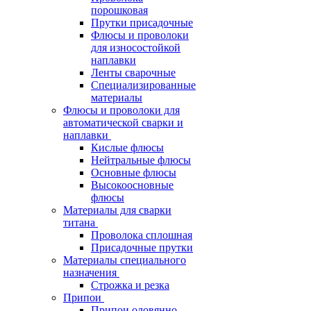
порошковая
Прутки присадочные
Флюсы и проволоки
для износостойкой
наплавки
Ленты сварочные
Специализированные
материалы
Флюсы и проволоки для
автоматической сварки и
наплавки
Кислые флюсы
Нейтральные флюсы
Основные флюсы
Высокоосновные
флюсы
Материалы для сварки
титана
Проволока сплошная
Присадочные прутки
Материалы специального
назначения
Строжка и резка
Припои
Припои оловянно-