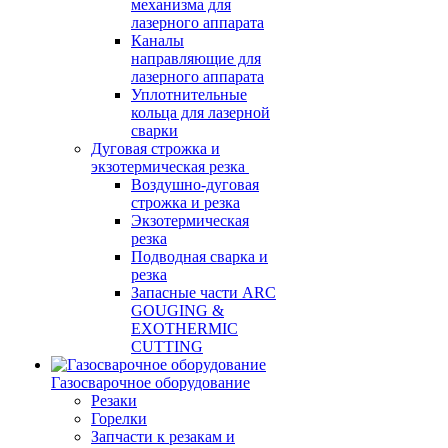
механизма для
лазерного аппарата
Каналы
направляющие для
лазерного аппарата
Уплотнительные
кольца для лазерной
сварки
Дуговая строжка и
экзотермическая резка
Воздушно-дуговая
строжка и резка
Экзотермическая
резка
Подводная сварка и
резка
Запасные части ARC
GOUGING &
EXOTHERMIC
CUTTING
Газосварочное оборудование
Резаки
Горелки
Запчасти к резакам и