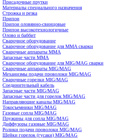
Присадочные прутки
Материалы специального назначения
Строжка и резка
Припои
Припои оловянно-свинцовые
Припои высокотехнологичные
Олово и баббит
Сварочное оборудование
Сварочное оборудование для MMA сварки
Сварочные аппараты MMA
Запасные части MMA
Сварочное оборудование для MIG/MAG сварки
Сварочные аппараты MIG/MAG
Механизмы подачи проволоки MIG/MAG
Сварочные горелки MIG/MAG
Соединительный кабель
Запасные части MIG/MAG
Запасные части для горелок MIG/MAG
Направляющие каналы MIG/MAG
Токосъемники MIG/MAG
Газовые сопла MIG/MAG
Пружины для сопла MIG/MAG
Диффузоры газовые MIG/MAG
Ролики подачи проволоки MIG/MAG
Шейки горелок (гусаки) MIG/MAG