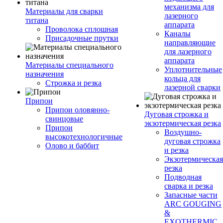
механизма для
Материалы для сварки
лазерного
титана
аппарата
Проволока сплошная
Каналы
Присадочные прутки
направляющие
для лазерного
аппарата
Материалы специального
Уплотнительные
назначения
кольца для
Строжка и резка
лазерной сварки
Припои
Припои оловянно-
Дуговая строжка и
свинцовые
экзотермическая резка
Припои
Воздушно-
высокотехнологичные
дуговая строжка
Олово и баббит
и резка
Экзотермическая
резка
Подводная
сварка и резка
Запасные части
ARC GOUGING
&
EXOTHERMIC