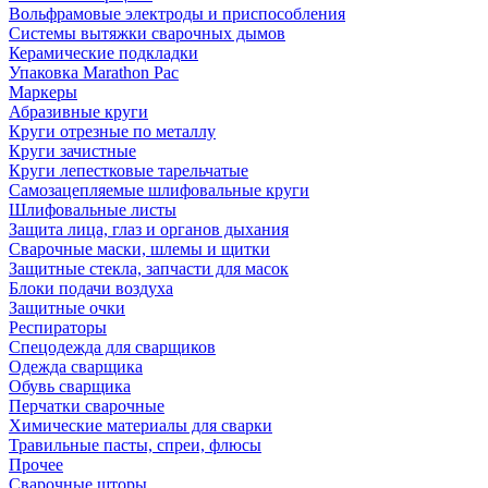
Вольфрамовые электроды и приспособления
Системы вытяжки сварочных дымов
Керамические подкладки
Упаковка Marathon Pac
Маркеры
Абразивные круги
Круги отрезные по металлу
Круги зачистные
Круги лепестковые тарельчатые
Самозацепляемые шлифовальные круги
Шлифовальные листы
Защита лица, глаз и органов дыхания
Сварочные маски, шлемы и щитки
Защитные стекла, запчасти для масок
Блоки подачи воздуха
Защитные очки
Респираторы
Спецодежда для сварщиков
Одежда сварщика
Обувь сварщика
Перчатки сварочные
Химические материалы для сварки
Травильные пасты, спреи, флюсы
Прочее
Сварочные шторы