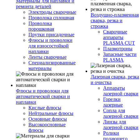
Материалы для наплавки и
ремонта деталей
Электроды сварочные
Воздушно-плазменная
Проволока сплошная
сварка, резка и
Проволока
строжка
порошковая
Сварочные
Прутки присадочные
аппараты
Флюсы и проволоки
PLASMA CUT
для износостойкой
Плазмотроны
наплавки
Запасные части
Ленты сварочные
PLASMA
Специализированные
материалы
Лазерная сварка, резка
и очистка
Аппараты
Флюсы и проволоки для
лазерной сварки
автоматической сварки и
Горелки
наплавки
лазерные
Кислые флюсы
Сопла для
Нейтральные флюсы
лазерной сварки
Основные флюсы
Линзы для
Высокоосновные
лазерной сварки
флюсы
Ролики
подающего