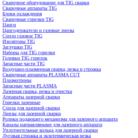
Сварочное оборудование для TIG сварки
Сварочные аппараты TIG
Блоки охлаждения
Сварочные горелки TIG
Цанги
Цангодержатели и газовые линзы
Сопло газовое TIG
Изоляторы TIG
Заглушки TIG
Наборы для TIG горелки
Головки TIG горелок
Запасные части TIG
Воздушно-плазменная сварка, резка и строжка
Сварочные аппараты PLASMA CUT
Плазмотроны
Запасные части PLASMA
Лазерная сварка, резка и очистка
Аппараты лазерной сварки
Горелки лазерные
Сопла для лазерной сварки
Линзы для лазерной сварки
Ролики подающего механизма для лазерного аппарата
Каналы направляющие для лазерного аппарата
Уплотнительные кольца для лазерной сварки
Дуговая строжка и экзотермическая резка