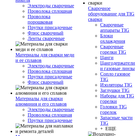
никеля
Электроды сварочные
Сварочное
Проволока сплошная
оборудование для TIG
Проволока
сварки
порошковая
Сварочные
Прутки присадочные
аппараты TIG
Флюс сварочный
Блоки
Ленты сварочные
охлаждения
Сварочные
горелки TIG
Материалы для сварки меди
Цанги
и ее сплавов
Цангодержатели
Электроды сварочные
и газовые линзы
Проволока сплошная
Сопло газовое
Прутки присадочные
TIG
Флюс сварочный
Изоляторы TIG
Заглушки TIG
Наборы для TIG
Материалы для сварки
горелки
алюминия и его сплавов
Головки TIG
Электроды сварочные
горелок
Проволока сплошная
Запасные части
Прутки присадочные
TIG
+ ЕЩЕ