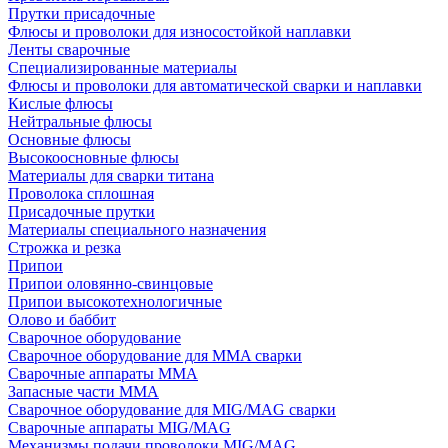
Прутки присадочные
Флюсы и проволоки для износостойкой наплавки
Ленты сварочные
Специализированные материалы
Флюсы и проволоки для автоматической сварки и наплавки
Кислые флюсы
Нейтральные флюсы
Основные флюсы
Высокоосновные флюсы
Материалы для сварки титана
Проволока сплошная
Присадочные прутки
Материалы специального назначения
Строжка и резка
Припои
Припои оловянно-свинцовые
Припои высокотехнологичные
Олово и баббит
Сварочное оборудование
Сварочное оборудование для MMA сварки
Сварочные аппараты MMA
Запасные части MMA
Сварочное оборудование для MIG/MAG сварки
Сварочные аппараты MIG/MAG
Механизмы подачи проволоки MIG/MAG