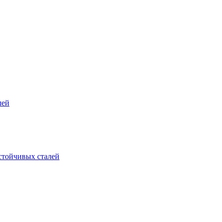
лей
стойчивых сталей