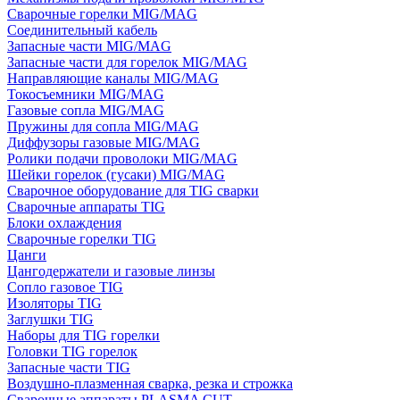
Сварочные горелки MIG/MAG
Соединительный кабель
Запасные части MIG/MAG
Запасные части для горелок MIG/MAG
Направляющие каналы MIG/MAG
Токосъемники MIG/MAG
Газовые сопла MIG/MAG
Пружины для сопла MIG/MAG
Диффузоры газовые MIG/MAG
Ролики подачи проволоки MIG/MAG
Шейки горелок (гусаки) MIG/MAG
Сварочное оборудование для TIG сварки
Сварочные аппараты TIG
Блоки охлаждения
Сварочные горелки TIG
Цанги
Цангодержатели и газовые линзы
Сопло газовое TIG
Изоляторы TIG
Заглушки TIG
Наборы для TIG горелки
Головки TIG горелок
Запасные части TIG
Воздушно-плазменная сварка, резка и строжка
Сварочные аппараты PLASMA CUT