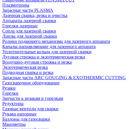
Плазмотроны
Запасные части PLASMA
Лазерная сварка, резка и очистка
Аппараты лазерной сварки
Горелки лазерные
Сопла для лазерной сварки
Линзы для лазерной сварки
Ролики подающего механизма для лазерного аппарата
Каналы направляющие для лазерного аппарата
Уплотнительные кольца для лазерной сварки
Дуговая строжка и экзотермическая резка
Воздушно-дуговая строжка и резка
Экзотермическая резка
Подводная сварка и резка
Запасные части ARC GOUGING & EXOTHERMIC CUTTING
Газосварочное оборудование
Резаки
Горелки
Запчасти к резакам и горелкам
Редукторы
Газовые вентили для сварки
Рукава напорные
Баллоны для газосварки
Манометры