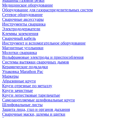
Машины газовой резки
Медицинское оборудование
Оборудование для газораспределительных систем
Сетевое оборудование
Сварочные аксессуары
Инструменты сварщика
Электрододержатели
Клеммы заземления
Сварочный кабель
Инструмент и вспомогательное оборудование
Магнитные угольники
Молотки сварщика
Вольфрамовые электроды и приспособления
Системы вытяжки сварочных дымов
Керамические подкладки
Упаковка Marathon Pac
Маркеры
Абразивные круги
Круги отрезные по металлу
Круги зачистные
Круги лепестковые тарельчатые
Самозацепляемые шлифовальные круги
Шлифовальные листы
Защита лица, глаз и органов дыхания
Сварочные маски, шлемы и щитки