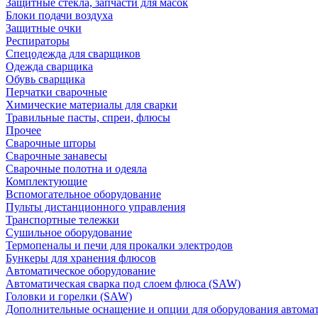
Защитные стекла, запчасти для масок
Блоки подачи воздуха
Защитные очки
Респираторы
Спецодежда для сварщиков
Одежда сварщика
Обувь сварщика
Перчатки сварочные
Химические материалы для сварки
Травильные пасты, спреи, флюсы
Прочее
Сварочные шторы
Сварочные занавесы
Сварочные полотна и одеяла
Комплектующие
Вспомогательное оборудование
Пульты дистанционного управления
Транспортные тележки
Сушильное оборудование
Термопеналы и печи для прокалки электродов
Бункеры для хранения флюсов
Автоматическое оборудование
Автоматическая сварка под слоем флюса (SAW)
Головки и горелки (SAW)
Дополнительные оснащение и опции для оборудования автома