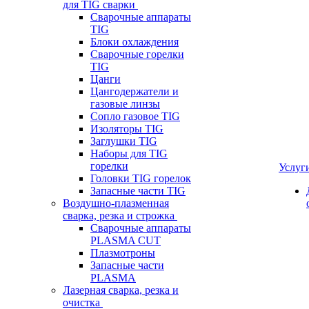
для TIG сварки
Сварочные аппараты
TIG
Блоки охлаждения
Сварочные горелки
TIG
Цанги
Цангодержатели и
газовые линзы
Сопло газовое TIG
Изоляторы TIG
Заглушки TIG
Наборы для TIG
горелки
Услуг
Головки TIG горелок
Запасные части TIG
Воздушно-плазменная
сварка, резка и строжка
Сварочные аппараты
PLASMA CUT
Плазмотроны
Запасные части
PLASMA
Лазерная сварка, резка и
очистка