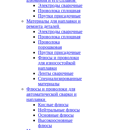
алюминия и его сплавов
Электроды сварочные
Проволока сплошная
Прутки присадочные
Материалы для наплавки и
ремонта деталей
Электроды сварочные
Проволока сплошная
Проволока
порошковая
Прутки присадочные
Флюсы и проволоки
для износостойкой
наплавки
Ленты сварочные
Специализированные
материалы
Флюсы и проволоки для
автоматической сварки и
наплавки
Кислые флюсы
Нейтральные флюсы
Основные флюсы
Высокоосновные
флюсы