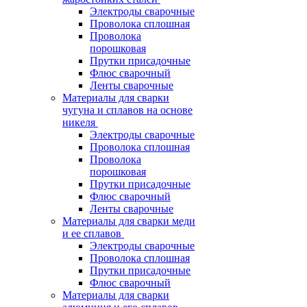
Электроды сварочные
Проволока сплошная
Проволока
порошковая
Прутки присадочные
Флюс сварочный
Ленты сварочные
Материалы для сварки
чугуна и сплавов на основе
никеля
Электроды сварочные
Проволока сплошная
Проволока
порошковая
Прутки присадочные
Флюс сварочный
Ленты сварочные
Материалы для сварки меди
и ее сплавов
Электроды сварочные
Проволока сплошная
Прутки присадочные
Флюс сварочный
Материалы для сварки