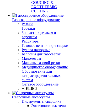
GOUGING &
EXOTHERMIC
CUTTING
Газосварочное оборудование
Резаки
Горелки
Запчасти к резакам и
горелкам
Редукторы
Газовые вентили для сварки
Рукава напорные
Баллоны для газосварки
Манометры
Машины газовой резки
Медицинское оборудование
Оборудование для
газораспределительных
систем
Сетевое оборудование
+ ЕЩЕ 2
Сварочные аксессуары
Инструменты сварщика
Электрододержатели