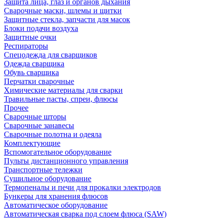
Защита лица, глаз и органов дыхания
Сварочные маски, шлемы и щитки
Защитные стекла, запчасти для масок
Блоки подачи воздуха
Защитные очки
Респираторы
Спецодежда для сварщиков
Одежда сварщика
Обувь сварщика
Перчатки сварочные
Химические материалы для сварки
Травильные пасты, спреи, флюсы
Прочее
Сварочные шторы
Сварочные занавесы
Сварочные полотна и одеяла
Комплектующие
Вспомогательное оборудование
Пульты дистанционного управления
Транспортные тележки
Сушильное оборудование
Термопеналы и печи для прокалки электродов
Бункеры для хранения флюсов
Автоматическое оборудование
Автоматическая сварка под слоем флюса (SAW)