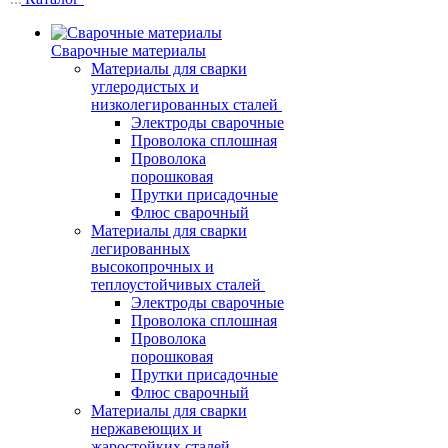
Сварочные материалы
Материалы для сварки
углеродистых и
низколегированных сталей
Электроды сварочные
Проволока сплошная
Проволока
порошковая
Прутки присадочные
Флюс сварочный
Материалы для сварки
легированных
высокопрочных и
теплоустойчивых сталей
Электроды сварочные
Проволока сплошная
Проволока
порошковая
Прутки присадочные
Флюс сварочный
Материалы для сварки
нержавеющих и
жаростойких сталей