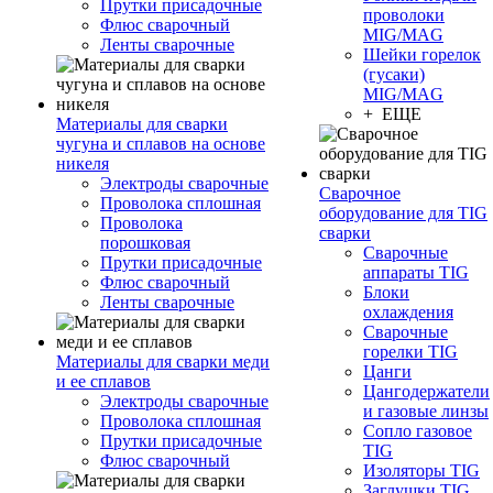
Прутки присадочные
проволоки
Флюс сварочный
MIG/MAG
Ленты сварочные
Шейки горелок
(гусаки)
MIG/MAG
+ ЕЩЕ
Материалы для сварки
чугуна и сплавов на основе
никеля
Электроды сварочные
Сварочное
Проволока сплошная
оборудование для TIG
Проволока
сварки
порошковая
Сварочные
Прутки присадочные
аппараты TIG
Флюс сварочный
Блоки
Ленты сварочные
охлаждения
Сварочные
горелки TIG
Материалы для сварки меди
Цанги
и ее сплавов
Цангодержатели
Электроды сварочные
и газовые линзы
Проволока сплошная
Сопло газовое
Прутки присадочные
TIG
Флюс сварочный
Изоляторы TIG
Заглушки TIG