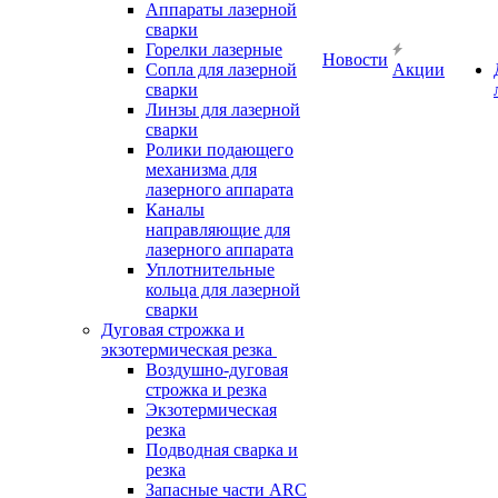
Аппараты лазерной
сварки
Горелки лазерные
Новости
Сопла для лазерной
Акции
сварки
Линзы для лазерной
сварки
Ролики подающего
механизма для
лазерного аппарата
Каналы
направляющие для
лазерного аппарата
Уплотнительные
кольца для лазерной
сварки
Дуговая строжка и
экзотермическая резка
Воздушно-дуговая
строжка и резка
Экзотермическая
резка
Подводная сварка и
резка
Запасные части ARC