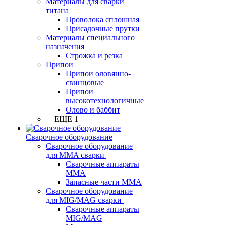
Материалы для сварки
титана
Проволока сплошная
Присадочные прутки
Материалы специального
назначения
Строжка и резка
Припои
Припои оловянно-
свинцовые
Припои
высокотехнологичные
Олово и баббит
+ ЕЩЕ 1
Сварочное оборудование
Сварочное оборудование
для MMA сварки
Сварочные аппараты
MMA
Запасные части MMA
Сварочное оборудование
для MIG/MAG сварки
Сварочные аппараты
MIG/MAG