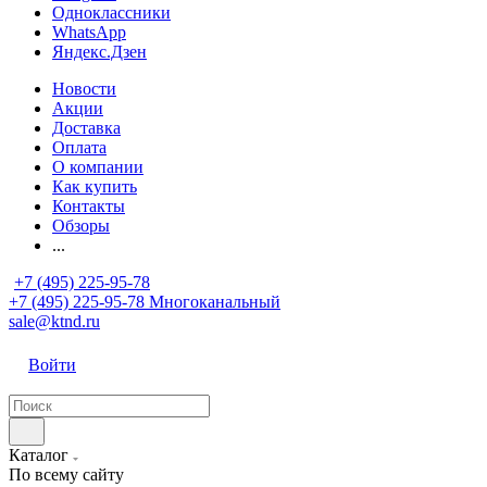
Одноклассники
WhatsApp
Яндекс.Дзен
Новости
Акции
Доставка
Оплата
О компании
Как купить
Контакты
Обзоры
...
+7 (495) 225-95-78
+7 (495) 225-95-78
Многоканальный
sale@ktnd.ru
Войти
Каталог
По всему сайту