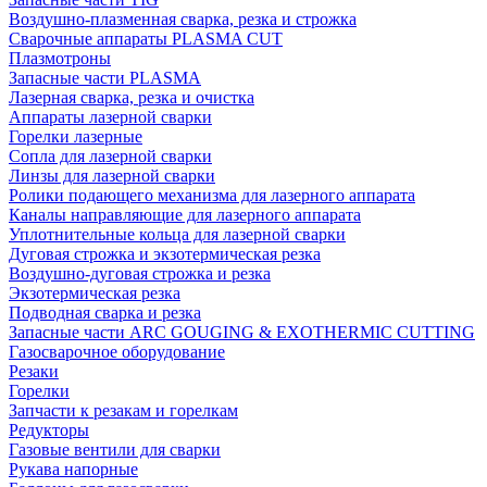
Воздушно-плазменная сварка, резка и строжка
Сварочные аппараты PLASMA CUT
Плазмотроны
Запасные части PLASMA
Лазерная сварка, резка и очистка
Аппараты лазерной сварки
Горелки лазерные
Сопла для лазерной сварки
Линзы для лазерной сварки
Ролики подающего механизма для лазерного аппарата
Каналы направляющие для лазерного аппарата
Уплотнительные кольца для лазерной сварки
Дуговая строжка и экзотермическая резка
Воздушно-дуговая строжка и резка
Экзотермическая резка
Подводная сварка и резка
Запасные части ARC GOUGING & EXOTHERMIC CUTTING
Газосварочное оборудование
Резаки
Горелки
Запчасти к резакам и горелкам
Редукторы
Газовые вентили для сварки
Рукава напорные