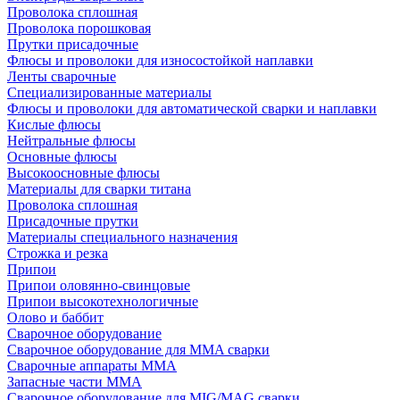
Проволока сплошная
Проволока порошковая
Прутки присадочные
Флюсы и проволоки для износостойкой наплавки
Ленты сварочные
Специализированные материалы
Флюсы и проволоки для автоматической сварки и наплавки
Кислые флюсы
Нейтральные флюсы
Основные флюсы
Высокоосновные флюсы
Материалы для сварки титана
Проволока сплошная
Присадочные прутки
Материалы специального назначения
Строжка и резка
Припои
Припои оловянно-свинцовые
Припои высокотехнологичные
Олово и баббит
Сварочное оборудование
Сварочное оборудование для MMA сварки
Сварочные аппараты MMA
Запасные части MMA
Сварочное оборудование для MIG/MAG сварки