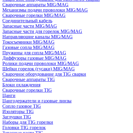
Сварочные аппараты MIG/MAG
Механизмы подачи проволоки MIG/MAG
Сварочные горелки MIG/MAG
Соединительный кабель
Запасные части MIG/MAG
Запасные части для горелок MIG/MAG
Направляющие каналы MIG/MAG
Токосъемники MIG/MAG
Газовые сопла MIG/MAG
Пружины для сопла MIG/MAG
Диффузоры газовые MIG/MAG
Ролики подачи проволоки MIG/MAG
Шейки горелок (гусаки) MIG/MAG
Сварочное оборудование для TIG сварки
Сварочные аппараты TIG
Блоки охлаждения
Сварочные горелки TIG
Цанги
Цангодержатели и газовые линзы
Сопло газовое TIG
Изоляторы TIG
Заглушки TIG
Наборы для TIG горелки
Головки TIG горелок
Запасные части TIG