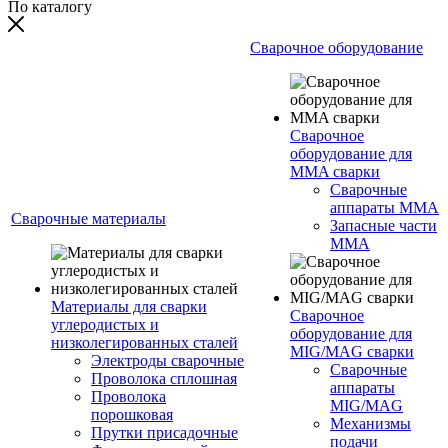
По каталогу
Сварочное оборудование
Сварочное
оборудование для
MMA сварки
Сварочные
аппараты MMA
Сварочные материалы
Запасные части
MMA
Материалы для сварки
Сварочное
углеродистых и
оборудование для
низколегированных сталей
MIG/MAG сварки
Электроды сварочные
Сварочные
Проволока сплошная
аппараты
Проволока
MIG/MAG
порошковая
Механизмы
Прутки присадочные
подачи