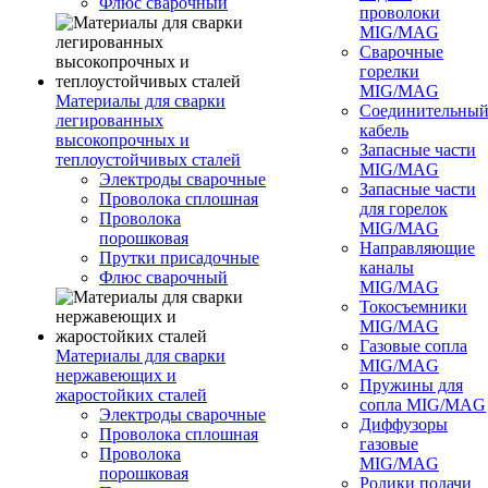
Флюс сварочный
проволоки
MIG/MAG
Сварочные
горелки
MIG/MAG
Материалы для сварки
Соединительны
легированных
кабель
высокопрочных и
Запасные части
теплоустойчивых сталей
MIG/MAG
Электроды сварочные
Запасные части
Проволока сплошная
для горелок
Проволока
MIG/MAG
порошковая
Направляющие
Прутки присадочные
каналы
Флюс сварочный
MIG/MAG
Токосъемники
MIG/MAG
Газовые сопла
Материалы для сварки
MIG/MAG
нержавеющих и
Пружины для
жаростойких сталей
сопла MIG/MAG
Электроды сварочные
Диффузоры
Проволока сплошная
газовые
Проволока
MIG/MAG
порошковая
Ролики подачи