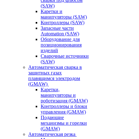
сварки под флюсом
(SAW)
Каретки и
манипуляторы (SAW)
Контроллеры (SAW)
Запасные части
Automation (SAW)
Оборудование для
позиционирования
изделий
Сварочные источники
(SAW)
Автоматическая сварка в
защитных газах
плавящимся электродом
(GMAW)
Каретки,
манипуляторы и
роботизация (GMAW)
Контроллеры и блоки
управления (GMAW)
Подающие
механизмы и горелки
(GMAW)
Автоматическая резка