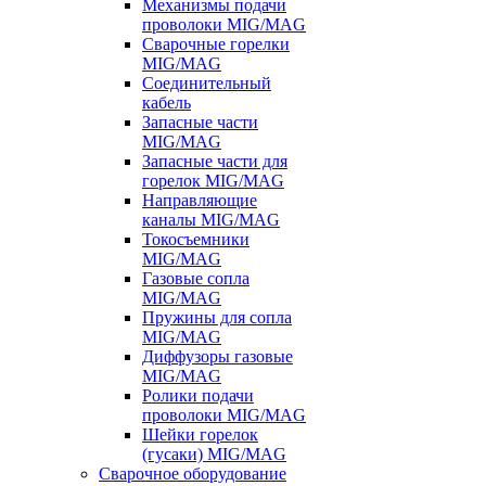
Механизмы подачи
проволоки MIG/MAG
Сварочные горелки
MIG/MAG
Соединительный
кабель
Запасные части
MIG/MAG
Запасные части для
горелок MIG/MAG
Направляющие
каналы MIG/MAG
Токосъемники
MIG/MAG
Газовые сопла
MIG/MAG
Пружины для сопла
MIG/MAG
Диффузоры газовые
MIG/MAG
Ролики подачи
проволоки MIG/MAG
Шейки горелок
(гусаки) MIG/MAG
Сварочное оборудование