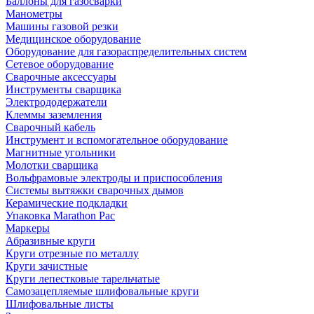
Баллоны для газосварки
Манометры
Машины газовой резки
Медицинское оборудование
Оборудование для газораспределительных систем
Сетевое оборудование
Сварочные аксессуары
Инструменты сварщика
Электрододержатели
Клеммы заземления
Сварочный кабель
Инструмент и вспомогательное оборудование
Магнитные угольники
Молотки сварщика
Вольфрамовые электроды и приспособления
Системы вытяжки сварочных дымов
Керамические подкладки
Упаковка Marathon Pac
Маркеры
Абразивные круги
Круги отрезные по металлу
Круги зачистные
Круги лепестковые тарельчатые
Самозацепляемые шлифовальные круги
Шлифовальные листы