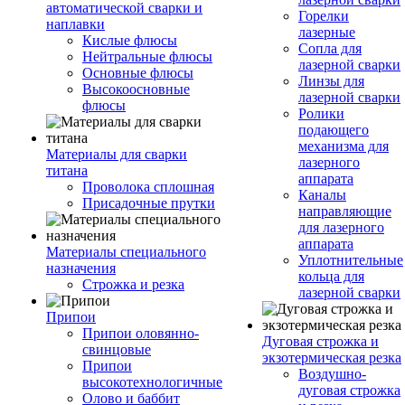
автоматической сварки и
Горелки
наплавки
лазерные
Кислые флюсы
Сопла для
Нейтральные флюсы
лазерной сварки
Основные флюсы
Линзы для
Высокоосновные
лазерной сварки
флюсы
Ролики
подающего
механизма для
Материалы для сварки
лазерного
титана
аппарата
Проволока сплошная
Каналы
Присадочные прутки
направляющие
для лазерного
аппарата
Материалы специального
Уплотнительные
назначения
кольца для
Строжка и резка
лазерной сварки
Припои
Припои оловянно-
Дуговая строжка и
свинцовые
экзотермическая резка
Припои
Воздушно-
высокотехнологичные
дуговая строжка
Олово и баббит