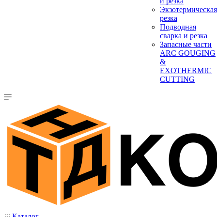
и резка
Экзотермическая
резка
Подводная
сварка и резка
Запасные части
ARC GOUGING
&
EXOTHERMIC
CUTTING
Каталог