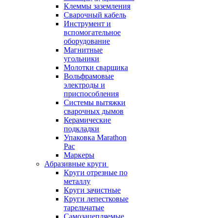
Клеммы заземления
Сварочный кабель
Инструмент и
вспомогательное
оборудование
Магнитные
угольники
Молотки сварщика
Вольфрамовые
электроды и
приспособления
Системы вытяжки
сварочных дымов
Керамические
подкладки
Упаковка Marathon
Pac
Маркеры
Абразивные круги
Круги отрезные по
металлу
Круги зачистные
Круги лепестковые
тарельчатые
Самозацепляемые