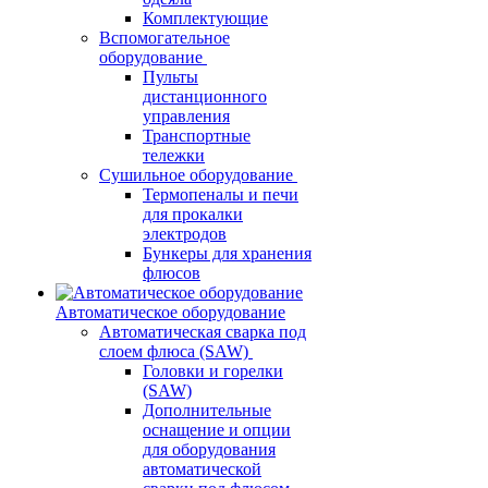
Комплектующие
Вспомогательное
оборудование
Пульты
дистанционного
управления
Транспортные
тележки
Сушильное оборудование
Термопеналы и печи
для прокалки
электродов
Бункеры для хранения
флюсов
Автоматическое оборудование
Автоматическая сварка под
слоем флюса (SAW)
Головки и горелки
(SAW)
Дополнительные
оснащение и опции
для оборудования
автоматической