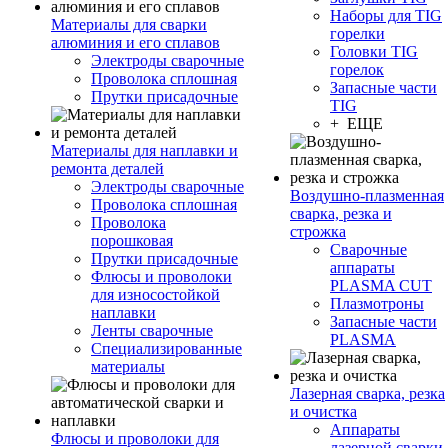
Наборы для TIG
Материалы для сварки
горелки
алюминия и его сплавов
Головки TIG
Электроды сварочные
горелок
Проволока сплошная
Запасные части
Прутки присадочные
TIG
+ ЕЩЕ
Материалы для наплавки и
ремонта деталей
Электроды сварочные
Воздушно-плазменная
Проволока сплошная
сварка, резка и
Проволока
строжка
порошковая
Сварочные
Прутки присадочные
аппараты
Флюсы и проволоки
PLASMA CUT
для износостойкой
Плазмотроны
наплавки
Запасные части
Ленты сварочные
PLASMA
Специализированные
материалы
Лазерная сварка, резка
и очистка
Аппараты
Флюсы и проволоки для
лазерной сварки