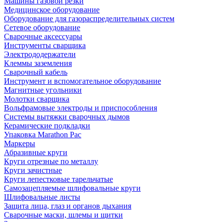
Машины газовой резки
Медицинское оборудование
Оборудование для газораспределительных систем
Сетевое оборудование
Сварочные аксессуары
Инструменты сварщика
Электрододержатели
Клеммы заземления
Сварочный кабель
Инструмент и вспомогательное оборудование
Магнитные угольники
Молотки сварщика
Вольфрамовые электроды и приспособления
Системы вытяжки сварочных дымов
Керамические подкладки
Упаковка Marathon Pac
Маркеры
Абразивные круги
Круги отрезные по металлу
Круги зачистные
Круги лепестковые тарельчатые
Самозацепляемые шлифовальные круги
Шлифовальные листы
Защита лица, глаз и органов дыхания
Сварочные маски, шлемы и щитки