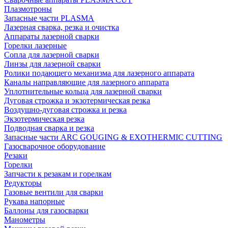
Плазмотроны
Запасные части PLASMA
Лазерная сварка, резка и очистка
Аппараты лазерной сварки
Горелки лазерные
Сопла для лазерной сварки
Линзы для лазерной сварки
Ролики подающего механизма для лазерного аппарата
Каналы направляющие для лазерного аппарата
Уплотнительные кольца для лазерной сварки
Дуговая строжка и экзотермическая резка
Воздушно-дуговая строжка и резка
Экзотермическая резка
Подводная сварка и резка
Запасные части ARC GOUGING & EXOTHERMIC CUTTING
Газосварочное оборудование
Резаки
Горелки
Запчасти к резакам и горелкам
Редукторы
Газовые вентили для сварки
Рукава напорные
Баллоны для газосварки
Манометры