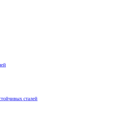
лей
стойчивых сталей