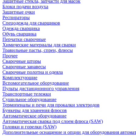
Защитные стекла, запчасти для масок
Блоки подачи воздуха
Защитные очки
Респираторы
Спецодежда для сварщиков
Одежда сварщика
Обувь сварщика
Перчатки сварочные
Химические материалы для сварки
Травильные пасты, спреи, флюсы
Прочее
Сварочные шторы
Сварочные занавесы
Сварочные полотна и одеяла
Комплектующие
Вспомогательное оборудование
Пульты дистанционного управления
Транспортные тележки
Сушильное оборудование
Термопеналы и печи для прокалки электродов
Бункеры для хранения флюсов
Автоматическое оборудование
Автоматическая сварка под слоем флюса (SAW)
Головки и горелки (SAW)
Дополнительные оснащение и опции для оборудования автома