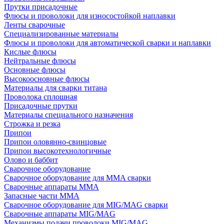
Прутки присадочные
Флюсы и проволоки для износостойкой наплавки
Ленты сварочные
Специализированные материалы
Флюсы и проволоки для автоматической сварки и наплавки
Кислые флюсы
Нейтральные флюсы
Основные флюсы
Высокоосновные флюсы
Материалы для сварки титана
Проволока сплошная
Присадочные прутки
Материалы специального назначения
Строжка и резка
Припои
Припои оловянно-свинцовые
Припои высокотехнологичные
Олово и баббит
Сварочное оборудование
Сварочное оборудование для MMA сварки
Сварочные аппараты MMA
Запасные части MMA
Сварочное оборудование для MIG/MAG сварки
Сварочные аппараты MIG/MAG
Механизмы подачи проволоки MIG/MAG