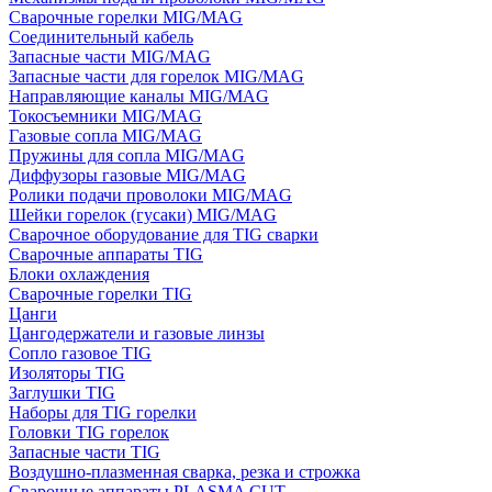
Сварочные горелки MIG/MAG
Соединительный кабель
Запасные части MIG/MAG
Запасные части для горелок MIG/MAG
Направляющие каналы MIG/MAG
Токосъемники MIG/MAG
Газовые сопла MIG/MAG
Пружины для сопла MIG/MAG
Диффузоры газовые MIG/MAG
Ролики подачи проволоки MIG/MAG
Шейки горелок (гусаки) MIG/MAG
Сварочное оборудование для TIG сварки
Сварочные аппараты TIG
Блоки охлаждения
Сварочные горелки TIG
Цанги
Цангодержатели и газовые линзы
Сопло газовое TIG
Изоляторы TIG
Заглушки TIG
Наборы для TIG горелки
Головки TIG горелок
Запасные части TIG
Воздушно-плазменная сварка, резка и строжка
Сварочные аппараты PLASMA CUT