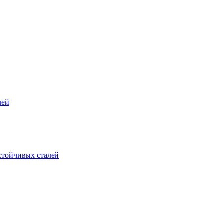
лей
стойчивых сталей