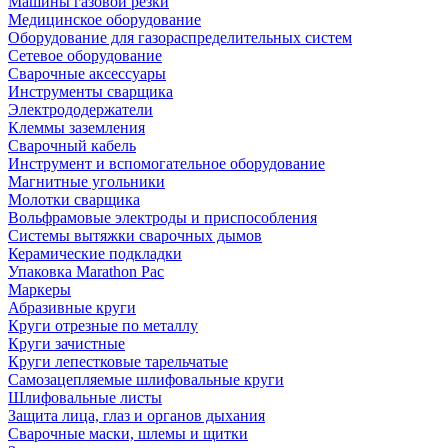
Машины газовой резки
Медицинское оборудование
Оборудование для газораспределительных систем
Сетевое оборудование
Сварочные аксессуары
Инструменты сварщика
Электрододержатели
Клеммы заземления
Сварочный кабель
Инструмент и вспомогательное оборудование
Магнитные угольники
Молотки сварщика
Вольфрамовые электроды и приспособления
Системы вытяжки сварочных дымов
Керамические подкладки
Упаковка Marathon Pac
Маркеры
Абразивные круги
Круги отрезные по металлу
Круги зачистные
Круги лепестковые тарельчатые
Самозацепляемые шлифовальные круги
Шлифовальные листы
Защита лица, глаз и органов дыхания
Сварочные маски, шлемы и щитки