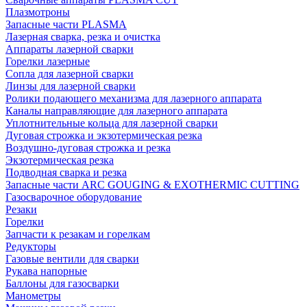
Плазмотроны
Запасные части PLASMA
Лазерная сварка, резка и очистка
Аппараты лазерной сварки
Горелки лазерные
Сопла для лазерной сварки
Линзы для лазерной сварки
Ролики подающего механизма для лазерного аппарата
Каналы направляющие для лазерного аппарата
Уплотнительные кольца для лазерной сварки
Дуговая строжка и экзотермическая резка
Воздушно-дуговая строжка и резка
Экзотермическая резка
Подводная сварка и резка
Запасные части ARC GOUGING & EXOTHERMIC CUTTING
Газосварочное оборудование
Резаки
Горелки
Запчасти к резакам и горелкам
Редукторы
Газовые вентили для сварки
Рукава напорные
Баллоны для газосварки
Манометры