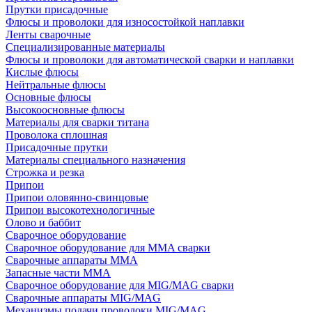
Прутки присадочные
Флюсы и проволоки для износостойкой наплавки
Ленты сварочные
Специализированные материалы
Флюсы и проволоки для автоматической сварки и наплавки
Кислые флюсы
Нейтральные флюсы
Основные флюсы
Высокоосновные флюсы
Материалы для сварки титана
Проволока сплошная
Присадочные прутки
Материалы специального назначения
Строжка и резка
Припои
Припои оловянно-свинцовые
Припои высокотехнологичные
Олово и баббит
Сварочное оборудование
Сварочное оборудование для MMA сварки
Сварочные аппараты MMA
Запасные части MMA
Сварочное оборудование для MIG/MAG сварки
Сварочные аппараты MIG/MAG
Механизмы подачи проволоки MIG/MAG