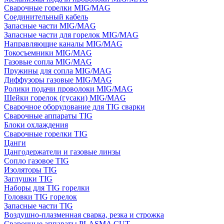
Сварочные горелки MIG/MAG
Соединительный кабель
Запасные части MIG/MAG
Запасные части для горелок MIG/MAG
Направляющие каналы MIG/MAG
Токосъемники MIG/MAG
Газовые сопла MIG/MAG
Пружины для сопла MIG/MAG
Диффузоры газовые MIG/MAG
Ролики подачи проволоки MIG/MAG
Шейки горелок (гусаки) MIG/MAG
Сварочное оборудование для TIG сварки
Сварочные аппараты TIG
Блоки охлаждения
Сварочные горелки TIG
Цанги
Цангодержатели и газовые линзы
Сопло газовое TIG
Изоляторы TIG
Заглушки TIG
Наборы для TIG горелки
Головки TIG горелок
Запасные части TIG
Воздушно-плазменная сварка, резка и строжка
Сварочные аппараты PLASMA CUT