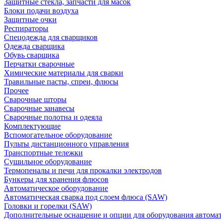
Защитные стекла, запчасти для масок
Блоки подачи воздуха
Защитные очки
Респираторы
Спецодежда для сварщиков
Одежда сварщика
Обувь сварщика
Перчатки сварочные
Химические материалы для сварки
Травильные пасты, спреи, флюсы
Прочее
Сварочные шторы
Сварочные занавесы
Сварочные полотна и одеяла
Комплектующие
Вспомогательное оборудование
Пульты дистанционного управления
Транспортные тележки
Сушильное оборудование
Термопеналы и печи для прокалки электродов
Бункеры для хранения флюсов
Автоматическое оборудование
Автоматическая сварка под слоем флюса (SAW)
Головки и горелки (SAW)
Дополнительные оснащение и опции для оборудования автома