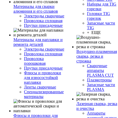
Наборы для TIG
Материалы для сварки
горелки
алюминия и его сплавов
Головки TIG
Электроды сварочные
горелок
Проволока сплошная
Запасные части
Прутки присадочные
TIG
+ ЕЩЕ
Материалы для наплавки и
ремонта деталей
Электроды сварочные
Воздушно-плазменная
Проволока сплошная
сварка, резка и
Проволока
строжка
порошковая
Сварочные
Прутки присадочные
аппараты
Флюсы и проволоки
PLASMA CUT
для износостойкой
Плазмотроны
наплавки
Запасные части
Ленты сварочные
PLASMA
Специализированные
материалы
Лазерная сварка, резка
и очистка
Аппараты
Флюсы и проволоки для
лазерной сварки