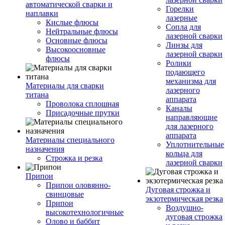
автоматической сварки и
Горелки
наплавки
лазерные
Кислые флюсы
Сопла для
Нейтральные флюсы
лазерной сварки
Основные флюсы
Линзы для
Высокоосновные
лазерной сварки
флюсы
Ролики
подающего
механизма для
Материалы для сварки
лазерного
титана
аппарата
Проволока сплошная
Каналы
Присадочные прутки
направляющие
для лазерного
аппарата
Материалы специального
Уплотнительные
назначения
кольца для
Строжка и резка
лазерной сварки
Припои
Припои оловянно-
Дуговая строжка и
свинцовые
экзотермическая резка
Припои
Воздушно-
высокотехнологичные
дуговая строжка
Олово и баббит