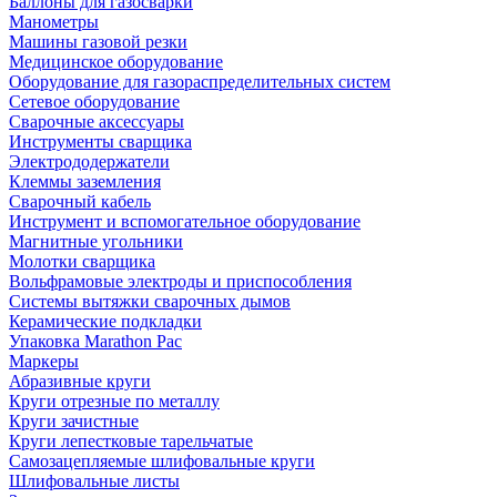
Баллоны для газосварки
Манометры
Машины газовой резки
Медицинское оборудование
Оборудование для газораспределительных систем
Сетевое оборудование
Сварочные аксессуары
Инструменты сварщика
Электрододержатели
Клеммы заземления
Сварочный кабель
Инструмент и вспомогательное оборудование
Магнитные угольники
Молотки сварщика
Вольфрамовые электроды и приспособления
Системы вытяжки сварочных дымов
Керамические подкладки
Упаковка Marathon Pac
Маркеры
Абразивные круги
Круги отрезные по металлу
Круги зачистные
Круги лепестковые тарельчатые
Самозацепляемые шлифовальные круги
Шлифовальные листы