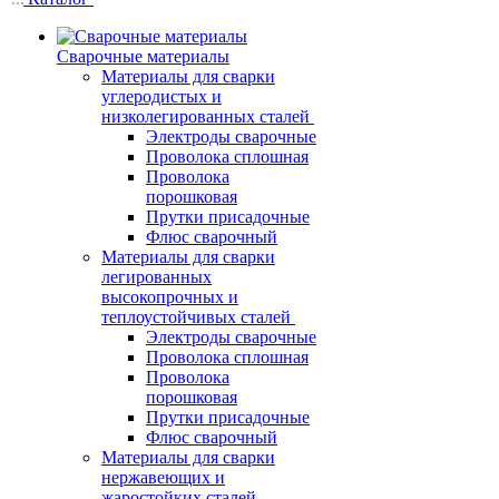
Сварочные материалы
Материалы для сварки
углеродистых и
низколегированных сталей
Электроды сварочные
Проволока сплошная
Проволока
порошковая
Прутки присадочные
Флюс сварочный
Материалы для сварки
легированных
высокопрочных и
теплоустойчивых сталей
Электроды сварочные
Проволока сплошная
Проволока
порошковая
Прутки присадочные
Флюс сварочный
Материалы для сварки
нержавеющих и
жаростойких сталей