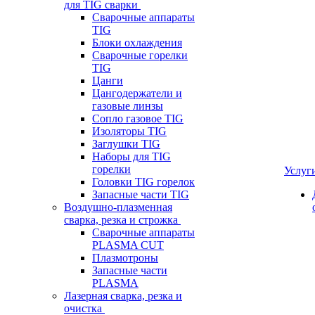
для TIG сварки
Сварочные аппараты
TIG
Блоки охлаждения
Сварочные горелки
TIG
Цанги
Цангодержатели и
газовые линзы
Сопло газовое TIG
Изоляторы TIG
Заглушки TIG
Наборы для TIG
горелки
Услуг
Головки TIG горелок
Запасные части TIG
Воздушно-плазменная
сварка, резка и строжка
Сварочные аппараты
PLASMA CUT
Плазмотроны
Запасные части
PLASMA
Лазерная сварка, резка и
очистка