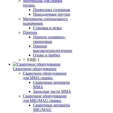
Материалы для сварки
титана
Проволока сплошная
Присадочные прутки
Материалы специального
назначения
Строжка и резка
Припои
Припои оловянно-
свинцовые
Припои
высокотехнологичные
Олово и баббит
+ ЕЩЕ 1
Сварочное оборудование
Сварочное оборудование
для MMA сварки
Сварочные аппараты
MMA
Запасные части MMA
Сварочное оборудование
для MIG/MAG сварки
Сварочные аппараты
MIG/MAG