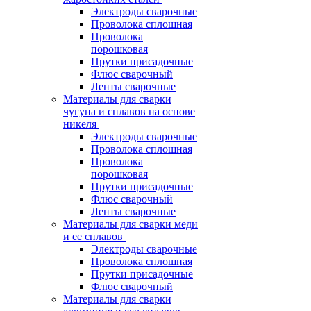
Электроды сварочные
Проволока сплошная
Проволока
порошковая
Прутки присадочные
Флюс сварочный
Ленты сварочные
Материалы для сварки
чугуна и сплавов на основе
никеля
Электроды сварочные
Проволока сплошная
Проволока
порошковая
Прутки присадочные
Флюс сварочный
Ленты сварочные
Материалы для сварки меди
и ее сплавов
Электроды сварочные
Проволока сплошная
Прутки присадочные
Флюс сварочный
Материалы для сварки