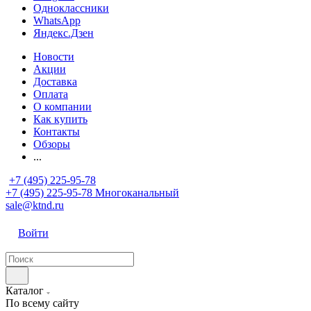
Одноклассники
WhatsApp
Яндекс.Дзен
Новости
Акции
Доставка
Оплата
О компании
Как купить
Контакты
Обзоры
...
+7 (495) 225-95-78
+7 (495) 225-95-78
Многоканальный
sale@ktnd.ru
Войти
Каталог
По всему сайту