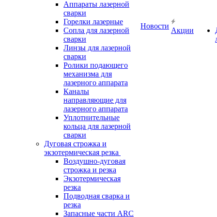
Аппараты лазерной
сварки
Горелки лазерные
Новости
Сопла для лазерной
Акции
сварки
Линзы для лазерной
сварки
Ролики подающего
механизма для
лазерного аппарата
Каналы
направляющие для
лазерного аппарата
Уплотнительные
кольца для лазерной
сварки
Дуговая строжка и
экзотермическая резка
Воздушно-дуговая
строжка и резка
Экзотермическая
резка
Подводная сварка и
резка
Запасные части ARC