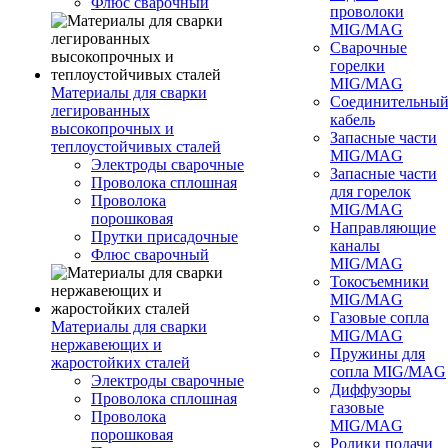
Флюс сварочный
проволоки
MIG/MAG
Сварочные
горелки
MIG/MAG
Материалы для сварки
Соединительны
легированных
кабель
высокопрочных и
Запасные части
теплоустойчивых сталей
MIG/MAG
Электроды сварочные
Запасные части
Проволока сплошная
для горелок
Проволока
MIG/MAG
порошковая
Направляющие
Прутки присадочные
каналы
Флюс сварочный
MIG/MAG
Токосъемники
MIG/MAG
Газовые сопла
Материалы для сварки
MIG/MAG
нержавеющих и
Пружины для
жаростойких сталей
сопла MIG/MAG
Электроды сварочные
Диффузоры
Проволока сплошная
газовые
Проволока
MIG/MAG
порошковая
Ролики подачи