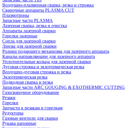
Воздушно-плазменная сварка, резка и строжка
Сварочные аппараты PLASMA CUT
Плазмотроны
Запасные части PLASMA
Лазерная сварка, резка и очистка
Аппараты лазерной сварки
Горелки лазерные
Сопла для лазерной сварки
Линзы для лазерной сварки
Ролики подающего механизма для лазерного аппарата
Каналы направляющие для лазерного аппарата
Уплотнительные кольца для лазерной сварки
Дуговая строжка и экзотермическая резка
Воздушно-дуговая строжка и резка
Экзотермическая резка
Подводная сварка и резка
Запасные части ARC GOUGING & EXOTHERMIC CUTTING
Газосварочное оборудование
Резаки
Горелки
Запчасти к резакам и горелкам
Редукторы
Газовые вентили для сварки
Рукава напорные