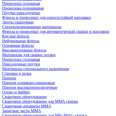
Проволока сплошная
Проволока порошковая
Прутки присадочные
Флюсы и проволоки для износостойкой наплавки
Ленты сварочные
Специализированные материалы
Флюсы и проволоки для автоматической сварки и наплавки
Кислые флюсы
Нейтральные флюсы
Основные флюсы
Высокоосновные флюсы
Материалы для сварки титана
Проволока сплошная
Присадочные прутки
Материалы специального назначения
Строжка и резка
Припои
Припои оловянно-свинцовые
Припои высокотехнологичные
Олово и баббит
Сварочное оборудование
Сварочное оборудование для MMA сварки
Сварочные аппараты MMA
Запасные части MMA
Сварочное оборудование для MIG/MAG сварки