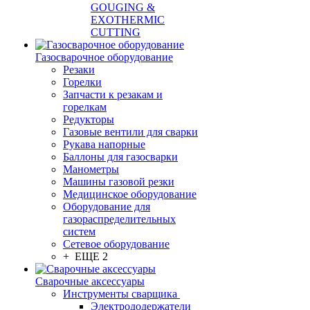
GOUGING &
EXOTHERMIC
CUTTING
Газосварочное оборудование
Резаки
Горелки
Запчасти к резакам и
горелкам
Редукторы
Газовые вентили для сварки
Рукава напорные
Баллоны для газосварки
Манометры
Машины газовой резки
Медицинское оборудование
Оборудование для
газораспределительных
систем
Сетевое оборудование
+ ЕЩЕ 2
Сварочные аксессуары
Инструменты сварщика
Электрододержатели