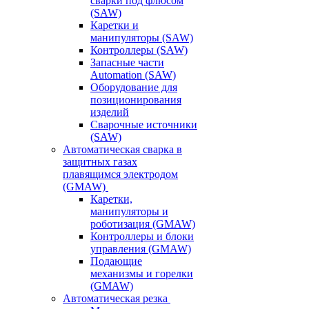
сварки под флюсом
(SAW)
Каретки и
манипуляторы (SAW)
Контроллеры (SAW)
Запасные части
Automation (SAW)
Оборудование для
позиционирования
изделий
Сварочные источники
(SAW)
Автоматическая сварка в
защитных газах
плавящимся электродом
(GMAW)
Каретки,
манипуляторы и
роботизация (GMAW)
Контроллеры и блоки
управления (GMAW)
Подающие
механизмы и горелки
(GMAW)
Автоматическая резка