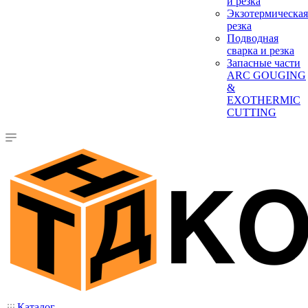
и резка
Экзотермическая
резка
Подводная
сварка и резка
Запасные части
ARC GOUGING
&
EXOTHERMIC
CUTTING
Каталог