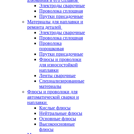
алюминия и его сплавов
Электроды сварочные
Проволока сплошная
Прутки присадочные
Материалы для наплавки и
ремонта деталей
Электроды сварочные
Проволока сплошная
Проволока
порошковая
Прутки присадочные
Флюсы и проволоки
для износостойкой
наплавки
Ленты сварочные
Специализированные
материалы
Флюсы и проволоки для
автоматической сварки и
наплавки
Кислые флюсы
Нейтральные флюсы
Основные флюсы
Высокоосновные
флюсы