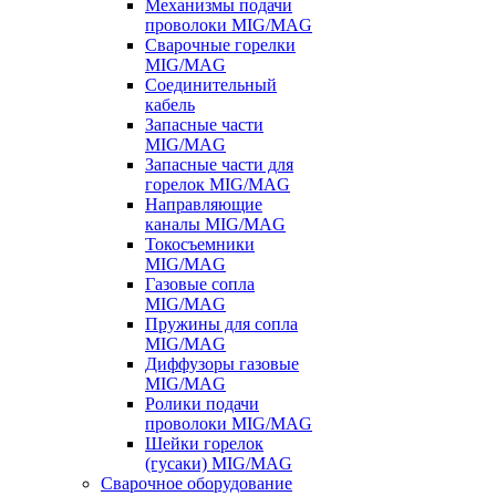
Механизмы подачи
проволоки MIG/MAG
Сварочные горелки
MIG/MAG
Соединительный
кабель
Запасные части
MIG/MAG
Запасные части для
горелок MIG/MAG
Направляющие
каналы MIG/MAG
Токосъемники
MIG/MAG
Газовые сопла
MIG/MAG
Пружины для сопла
MIG/MAG
Диффузоры газовые
MIG/MAG
Ролики подачи
проволоки MIG/MAG
Шейки горелок
(гусаки) MIG/MAG
Сварочное оборудование