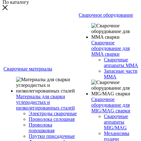
По каталогу
Сварочное оборудование
Сварочное
оборудование для
MMA сварки
Сварочные
аппараты MMA
Сварочные материалы
Запасные части
MMA
Материалы для сварки
Сварочное
углеродистых и
оборудование для
низколегированных сталей
MIG/MAG сварки
Электроды сварочные
Сварочные
Проволока сплошная
аппараты
Проволока
MIG/MAG
порошковая
Механизмы
Прутки присадочные
подачи