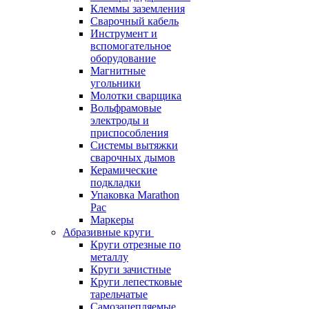
Клеммы заземления
Сварочный кабель
Инструмент и
вспомогательное
оборудование
Магнитные
угольники
Молотки сварщика
Вольфрамовые
электроды и
приспособления
Системы вытяжки
сварочных дымов
Керамические
подкладки
Упаковка Marathon
Pac
Маркеры
Абразивные круги
Круги отрезные по
металлу
Круги зачистные
Круги лепестковые
тарельчатые
Самозацепляемые