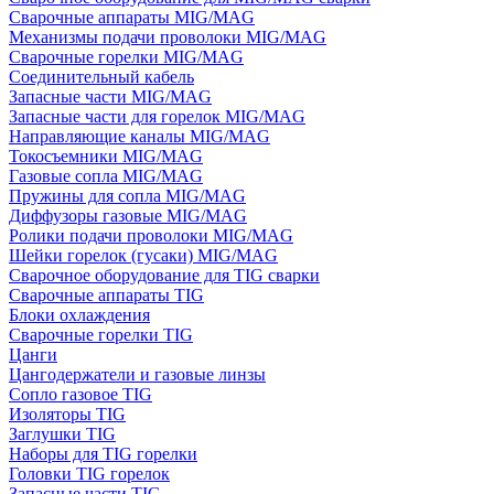
Сварочные аппараты MIG/MAG
Механизмы подачи проволоки MIG/MAG
Сварочные горелки MIG/MAG
Соединительный кабель
Запасные части MIG/MAG
Запасные части для горелок MIG/MAG
Направляющие каналы MIG/MAG
Токосъемники MIG/MAG
Газовые сопла MIG/MAG
Пружины для сопла MIG/MAG
Диффузоры газовые MIG/MAG
Ролики подачи проволоки MIG/MAG
Шейки горелок (гусаки) MIG/MAG
Сварочное оборудование для TIG сварки
Сварочные аппараты TIG
Блоки охлаждения
Сварочные горелки TIG
Цанги
Цангодержатели и газовые линзы
Сопло газовое TIG
Изоляторы TIG
Заглушки TIG
Наборы для TIG горелки
Головки TIG горелок
Запасные части TIG