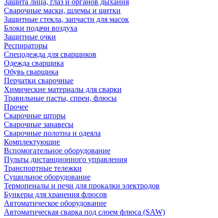
Защита лица, глаз и органов дыхания
Сварочные маски, шлемы и щитки
Защитные стекла, запчасти для масок
Блоки подачи воздуха
Защитные очки
Респираторы
Спецодежда для сварщиков
Одежда сварщика
Обувь сварщика
Перчатки сварочные
Химические материалы для сварки
Травильные пасты, спреи, флюсы
Прочее
Сварочные шторы
Сварочные занавесы
Сварочные полотна и одеяла
Комплектующие
Вспомогательное оборудование
Пульты дистанционного управления
Транспортные тележки
Сушильное оборудование
Термопеналы и печи для прокалки электродов
Бункеры для хранения флюсов
Автоматическое оборудование
Автоматическая сварка под слоем флюса (SAW)