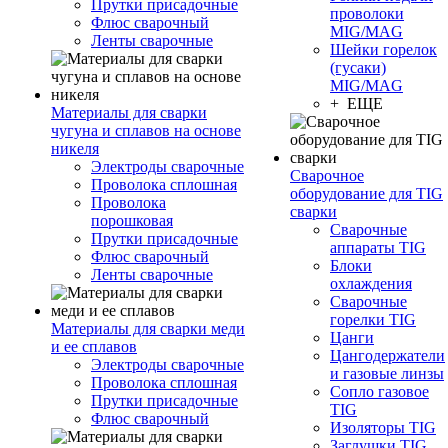
Прутки присадочные
проволоки
Флюс сварочный
MIG/MAG
Ленты сварочные
Шейки горелок
(гусаки)
MIG/MAG
+ ЕЩЕ
Материалы для сварки
чугуна и сплавов на основе
никеля
Электроды сварочные
Сварочное
Проволока сплошная
оборудование для TIG
Проволока
сварки
порошковая
Сварочные
Прутки присадочные
аппараты TIG
Флюс сварочный
Блоки
Ленты сварочные
охлаждения
Сварочные
горелки TIG
Материалы для сварки меди
Цанги
и ее сплавов
Цангодержатели
Электроды сварочные
и газовые линзы
Проволока сплошная
Сопло газовое
Прутки присадочные
TIG
Флюс сварочный
Изоляторы TIG
Заглушки TIG