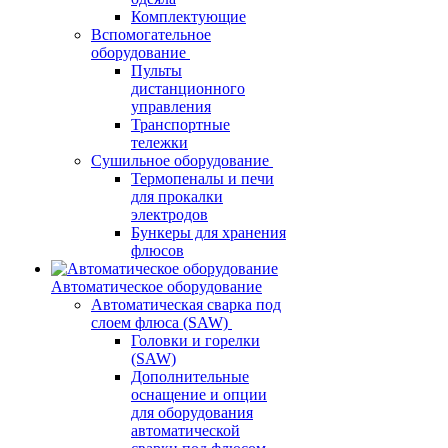
Комплектующие
Вспомогательное
оборудование
Пульты
дистанционного
управления
Транспортные
тележки
Сушильное оборудование
Термопеналы и печи
для прокалки
электродов
Бункеры для хранения
флюсов
Автоматическое оборудование
Автоматическая сварка под
слоем флюса (SAW)
Головки и горелки
(SAW)
Дополнительные
оснащение и опции
для оборудования
автоматической