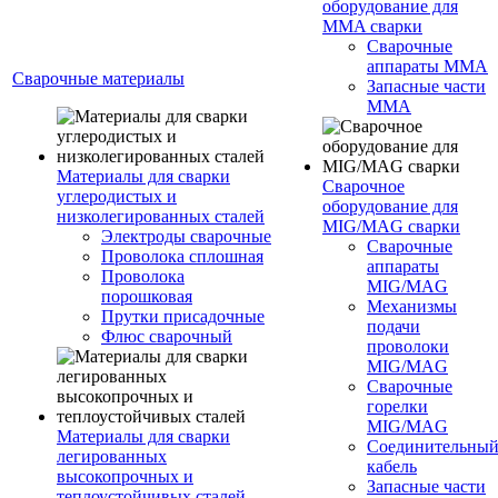
оборудование для
MMA сварки
Сварочные
аппараты MMA
Сварочные материалы
Запасные части
MMA
Материалы для сварки
Сварочное
углеродистых и
оборудование для
низколегированных сталей
MIG/MAG сварки
Электроды сварочные
Сварочные
Проволока сплошная
аппараты
Проволока
MIG/MAG
порошковая
Механизмы
Прутки присадочные
подачи
Флюс сварочный
проволоки
MIG/MAG
Сварочные
горелки
MIG/MAG
Материалы для сварки
Соединительны
легированных
кабель
высокопрочных и
Запасные части
теплоустойчивых сталей