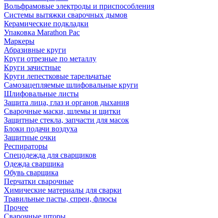
Вольфрамовые электроды и приспособления
Системы вытяжки сварочных дымов
Керамические подкладки
Упаковка Marathon Pac
Маркеры
Абразивные круги
Круги отрезные по металлу
Круги зачистные
Круги лепестковые тарельчатые
Самозацепляемые шлифовальные круги
Шлифовальные листы
Защита лица, глаз и органов дыхания
Сварочные маски, шлемы и щитки
Защитные стекла, запчасти для масок
Блоки подачи воздуха
Защитные очки
Респираторы
Спецодежда для сварщиков
Одежда сварщика
Обувь сварщика
Перчатки сварочные
Химические материалы для сварки
Травильные пасты, спреи, флюсы
Прочее
Сварочные шторы