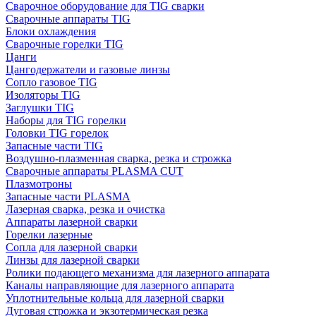
Сварочное оборудование для TIG сварки
Сварочные аппараты TIG
Блоки охлаждения
Сварочные горелки TIG
Цанги
Цангодержатели и газовые линзы
Сопло газовое TIG
Изоляторы TIG
Заглушки TIG
Наборы для TIG горелки
Головки TIG горелок
Запасные части TIG
Воздушно-плазменная сварка, резка и строжка
Сварочные аппараты PLASMA CUT
Плазмотроны
Запасные части PLASMA
Лазерная сварка, резка и очистка
Аппараты лазерной сварки
Горелки лазерные
Сопла для лазерной сварки
Линзы для лазерной сварки
Ролики подающего механизма для лазерного аппарата
Каналы направляющие для лазерного аппарата
Уплотнительные кольца для лазерной сварки
Дуговая строжка и экзотермическая резка