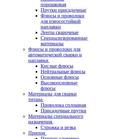
порошковая
Прутки присадочные
Флюсы и проволоки
для износостойкой
наплавки
Ленты сварочные
Специализированные
материалы
Флюсы и проволоки для
автоматической сварки и
наплавки
Кислые флюсы
Нейтральные флюсы
Основные флюсы
Высокоосновные
флюсы
Материалы для сварки
титана
Проволока сплошная
Присадочные прутки
Материалы специального
назначения
Строжка и резка
Припои
Припои оловянно-