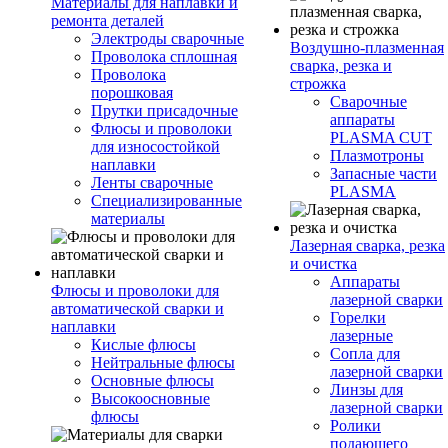
Материалы для наплавки и
ремонта деталей
Электроды сварочные
Воздушно-плазменная
Проволока сплошная
сварка, резка и
Проволока
строжка
порошковая
Сварочные
Прутки присадочные
аппараты
Флюсы и проволоки
PLASMA CUT
для износостойкой
Плазмотроны
наплавки
Запасные части
Ленты сварочные
PLASMA
Специализированные
материалы
Лазерная сварка, резка
и очистка
Аппараты
Флюсы и проволоки для
лазерной сварки
автоматической сварки и
Горелки
наплавки
лазерные
Кислые флюсы
Сопла для
Нейтральные флюсы
лазерной сварки
Основные флюсы
Линзы для
Высокоосновные
лазерной сварки
флюсы
Ролики
подающего