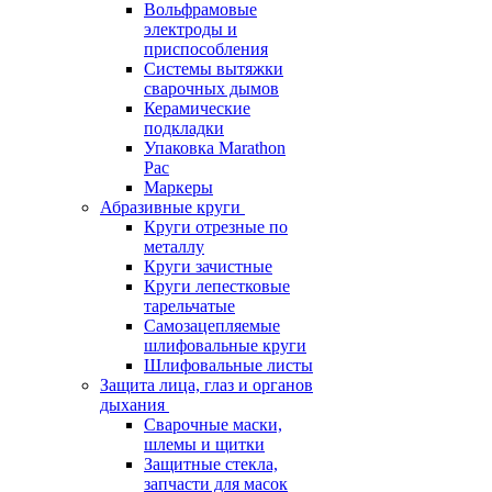
Вольфрамовые
электроды и
приспособления
Системы вытяжки
сварочных дымов
Керамические
подкладки
Упаковка Marathon
Pac
Маркеры
Абразивные круги
Круги отрезные по
металлу
Круги зачистные
Круги лепестковые
тарельчатые
Самозацепляемые
шлифовальные круги
Шлифовальные листы
Защита лица, глаз и органов
дыхания
Сварочные маски,
шлемы и щитки
Защитные стекла,
запчасти для масок