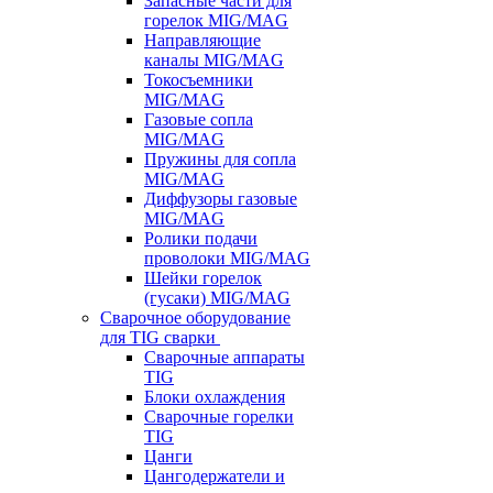
Запасные части для
горелок MIG/MAG
Направляющие
каналы MIG/MAG
Токосъемники
MIG/MAG
Газовые сопла
MIG/MAG
Пружины для сопла
MIG/MAG
Диффузоры газовые
MIG/MAG
Ролики подачи
проволоки MIG/MAG
Шейки горелок
(гусаки) MIG/MAG
Сварочное оборудование
для TIG сварки
Сварочные аппараты
TIG
Блоки охлаждения
Сварочные горелки
TIG
Цанги
Цангодержатели и