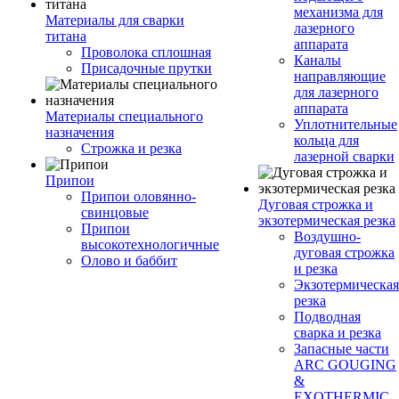
механизма для
Материалы для сварки
лазерного
титана
аппарата
Проволока сплошная
Каналы
Присадочные прутки
направляющие
для лазерного
аппарата
Материалы специального
Уплотнительные
назначения
кольца для
Строжка и резка
лазерной сварки
Припои
Припои оловянно-
Дуговая строжка и
свинцовые
экзотермическая резка
Припои
Воздушно-
высокотехнологичные
дуговая строжка
Олово и баббит
и резка
Экзотермическая
резка
Подводная
сварка и резка
Запасные части
ARC GOUGING
&
EXOTHERMIC