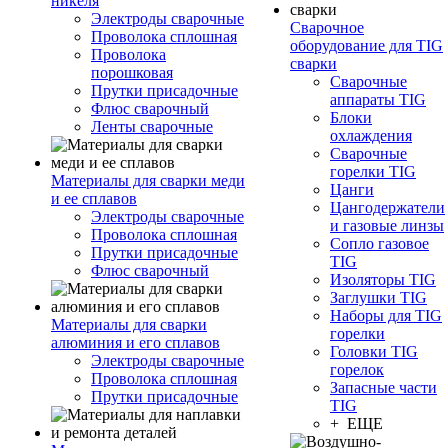
никеля
Электроды сварочные
Сварочное
Проволока сплошная
оборудование для TIG
Проволока
сварки
порошковая
Сварочные
Прутки присадочные
аппараты TIG
Флюс сварочный
Блоки
Ленты сварочные
охлаждения
Сварочные
горелки TIG
Материалы для сварки меди
Цанги
и ее сплавов
Цангодержатели
Электроды сварочные
и газовые линзы
Проволока сплошная
Сопло газовое
Прутки присадочные
TIG
Флюс сварочный
Изоляторы TIG
Заглушки TIG
Наборы для TIG
Материалы для сварки
горелки
алюминия и его сплавов
Головки TIG
Электроды сварочные
горелок
Проволока сплошная
Запасные части
Прутки присадочные
TIG
+ ЕЩЕ