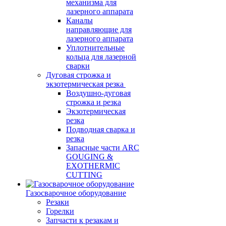
механизма для
лазерного аппарата
Каналы
направляющие для
лазерного аппарата
Уплотнительные
кольца для лазерной
сварки
Дуговая строжка и
экзотермическая резка
Воздушно-дуговая
строжка и резка
Экзотермическая
резка
Подводная сварка и
резка
Запасные части ARC
GOUGING &
EXOTHERMIC
CUTTING
Газосварочное оборудование
Резаки
Горелки
Запчасти к резакам и