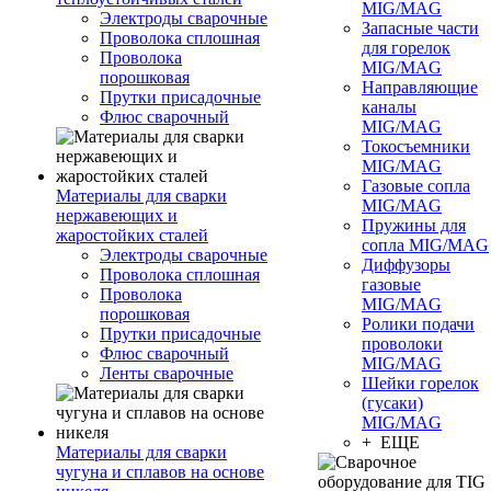
MIG/MAG
Электроды сварочные
Запасные части
Проволока сплошная
для горелок
Проволока
MIG/MAG
порошковая
Направляющие
Прутки присадочные
каналы
Флюс сварочный
MIG/MAG
Токосъемники
MIG/MAG
Газовые сопла
Материалы для сварки
MIG/MAG
нержавеющих и
Пружины для
жаростойких сталей
сопла MIG/MAG
Электроды сварочные
Диффузоры
Проволока сплошная
газовые
Проволока
MIG/MAG
порошковая
Ролики подачи
Прутки присадочные
проволоки
Флюс сварочный
MIG/MAG
Ленты сварочные
Шейки горелок
(гусаки)
MIG/MAG
+ ЕЩЕ
Материалы для сварки
чугуна и сплавов на основе