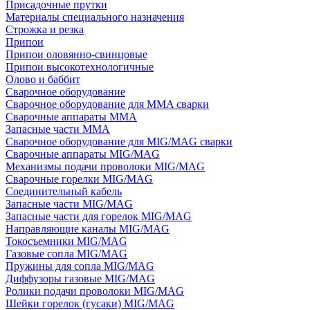
Присадочные прутки
Материалы специального назначения
Строжка и резка
Припои
Припои оловянно-свинцовые
Припои высокотехнологичные
Олово и баббит
Сварочное оборудование
Сварочное оборудование для MMA сварки
Сварочные аппараты MMA
Запасные части MMA
Сварочное оборудование для MIG/MAG сварки
Сварочные аппараты MIG/MAG
Механизмы подачи проволоки MIG/MAG
Сварочные горелки MIG/MAG
Соединительный кабель
Запасные части MIG/MAG
Запасные части для горелок MIG/MAG
Направляющие каналы MIG/MAG
Токосъемники MIG/MAG
Газовые сопла MIG/MAG
Пружины для сопла MIG/MAG
Диффузоры газовые MIG/MAG
Ролики подачи проволоки MIG/MAG
Шейки горелок (гусаки) MIG/MAG