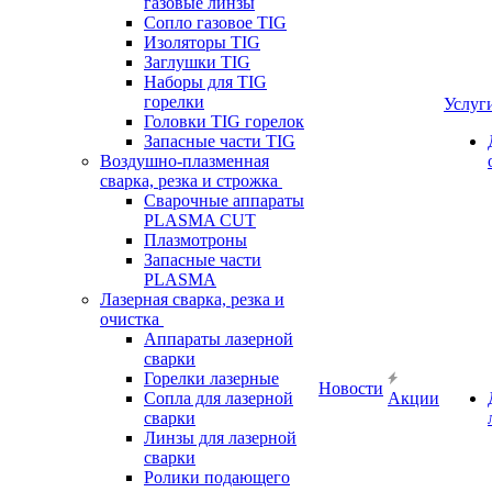
газовые линзы
Сопло газовое TIG
Изоляторы TIG
Заглушки TIG
Наборы для TIG
горелки
Услуг
Головки TIG горелок
Запасные части TIG
Воздушно-плазменная
сварка, резка и строжка
Сварочные аппараты
PLASMA CUT
Плазмотроны
Запасные части
PLASMA
Лазерная сварка, резка и
очистка
Аппараты лазерной
сварки
Горелки лазерные
Новости
Сопла для лазерной
Акции
сварки
Линзы для лазерной
сварки
Ролики подающего