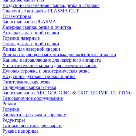
Воздушно-плазменная сварка, резка и строжка
Сварочные аппараты PLASMA CUT
Плазмотроны
Запасные части PLASMA
Лазерная сварка, резка и очистка
Аппараты лазерной сварки
Горелки лазерные
Сопла для лазерной сварки
Линзы для лазерной сварки
Ролики подающего механизма для лазерного аппарата
Каналы направляющие для лазерного аппарата
Уплотнительные кольца для лазерной сварки
Дуговая строжка и экзотермическая резка
Воздушно-дуговая строжка и резка
Экзотермическая резка
Подводная сварка и резка
Запасные части ARC GOUGING & EXOTHERMIC CUTTING
Газосварочное оборудование
Резаки
Горелки
Запчасти к резакам и горелкам
Редукторы
Газовые вентили для сварки
Рукава напорные