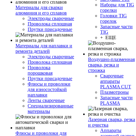
Наборы для TIG
Материалы для сварки
горелки
алюминия и его сплавов
Головки TIG
Электроды сварочные
горелок
Проволока сплошная
Запасные части
Прутки присадочные
TIG
+ ЕЩЕ
Материалы для наплавки и
ремонта деталей
Электроды сварочные
Воздушно-плазменная
Проволока сплошная
сварка, резка и
Проволока
строжка
порошковая
Сварочные
Прутки присадочные
аппараты
Флюсы и проволоки
PLASMA CUT
для износостойкой
Плазмотроны
наплавки
Запасные части
Ленты сварочные
PLASMA
Специализированные
материалы
Лазерная сварка, резка
и очистка
Аппараты
Флюсы и проволоки для
лазерной сварки