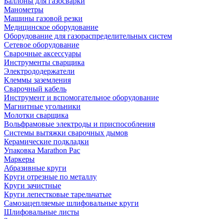
Баллоны для газосварки
Манометры
Машины газовой резки
Медицинское оборудование
Оборудование для газораспределительных систем
Сетевое оборудование
Сварочные аксессуары
Инструменты сварщика
Электрододержатели
Клеммы заземления
Сварочный кабель
Инструмент и вспомогательное оборудование
Магнитные угольники
Молотки сварщика
Вольфрамовые электроды и приспособления
Системы вытяжки сварочных дымов
Керамические подкладки
Упаковка Marathon Pac
Маркеры
Абразивные круги
Круги отрезные по металлу
Круги зачистные
Круги лепестковые тарельчатые
Самозацепляемые шлифовальные круги
Шлифовальные листы