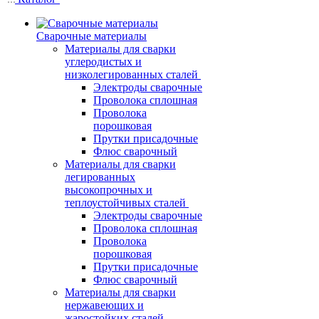
Сварочные материалы
Материалы для сварки
углеродистых и
низколегированных сталей
Электроды сварочные
Проволока сплошная
Проволока
порошковая
Прутки присадочные
Флюс сварочный
Материалы для сварки
легированных
высокопрочных и
теплоустойчивых сталей
Электроды сварочные
Проволока сплошная
Проволока
порошковая
Прутки присадочные
Флюс сварочный
Материалы для сварки
нержавеющих и
жаростойких сталей