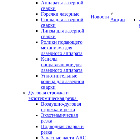
Аппараты лазерной
сварки
Горелки лазерные
Новости
Сопла для лазерной
Акции
сварки
Линзы для лазерной
сварки
Ролики подающего
механизма для
лазерного аппарата
Каналы
направляющие для
лазерного аппарата
Уплотнительные
кольца для лазерной
сварки
Дуговая строжка и
экзотермическая резка
Воздушно-дуговая
строжка и резка
Экзотермическая
резка
Подводная сварка и
резка
Запасные части ARC