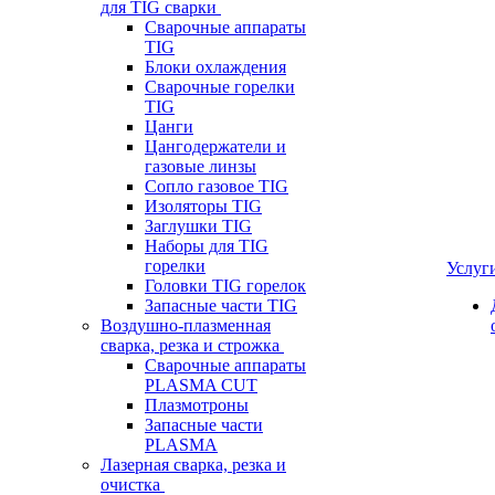
для TIG сварки
Сварочные аппараты
TIG
Блоки охлаждения
Сварочные горелки
TIG
Цанги
Цангодержатели и
газовые линзы
Сопло газовое TIG
Изоляторы TIG
Заглушки TIG
Наборы для TIG
горелки
Услуг
Головки TIG горелок
Запасные части TIG
Воздушно-плазменная
сварка, резка и строжка
Сварочные аппараты
PLASMA CUT
Плазмотроны
Запасные части
PLASMA
Лазерная сварка, резка и
очистка