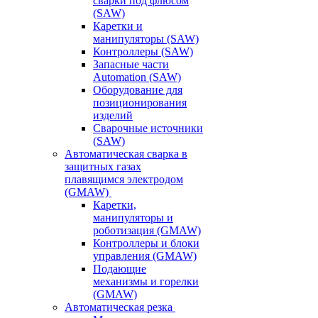
сварки под флюсом
(SAW)
Каретки и
манипуляторы (SAW)
Контроллеры (SAW)
Запасные части
Automation (SAW)
Оборудование для
позиционирования
изделий
Сварочные источники
(SAW)
Автоматическая сварка в
защитных газах
плавящимся электродом
(GMAW)
Каретки,
манипуляторы и
роботизация (GMAW)
Контроллеры и блоки
управления (GMAW)
Подающие
механизмы и горелки
(GMAW)
Автоматическая резка