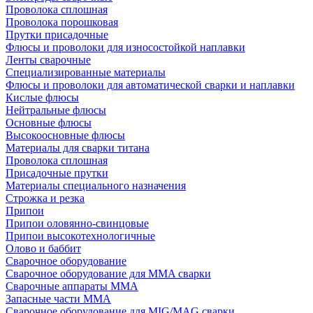
Проволока сплошная
Проволока порошковая
Прутки присадочные
Флюсы и проволоки для износостойкой наплавки
Ленты сварочные
Специализированные материалы
Флюсы и проволоки для автоматической сварки и наплавки
Кислые флюсы
Нейтральные флюсы
Основные флюсы
Высокоосновные флюсы
Материалы для сварки титана
Проволока сплошная
Присадочные прутки
Материалы специального назначения
Строжка и резка
Припои
Припои оловянно-свинцовые
Припои высокотехнологичные
Олово и баббит
Сварочное оборудование
Сварочное оборудование для MMA сварки
Сварочные аппараты MMA
Запасные части MMA
Сварочное оборудование для MIG/MAG сварки