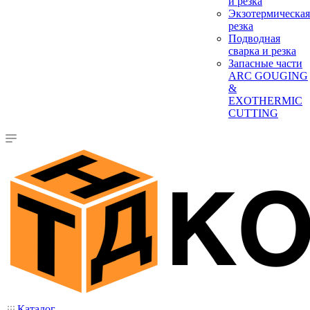
и резка
Экзотермическая
резка
Подводная
сварка и резка
Запасные части
ARC GOUGING
&
EXOTHERMIC
CUTTING
Каталог