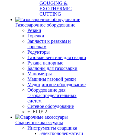
GOUGING &
EXOTHERMIC
CUTTING
Газосварочное оборудование
Резаки
Горелки
Запчасти к резакам и
горелкам
Редукторы
Газовые вентили для сварки
Рукава напорные
Баллоны для газосварки
Манометры
Машины газовой резки
Медицинское оборудование
Оборудование для
газораспределительных
систем
Сетевое оборудование
+ ЕЩЕ 2
Сварочные аксессуары
Инструменты сварщика
Электрододержатели