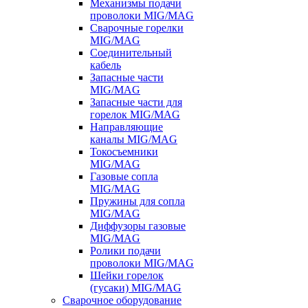
Механизмы подачи
проволоки MIG/MAG
Сварочные горелки
MIG/MAG
Соединительный
кабель
Запасные части
MIG/MAG
Запасные части для
горелок MIG/MAG
Направляющие
каналы MIG/MAG
Токосъемники
MIG/MAG
Газовые сопла
MIG/MAG
Пружины для сопла
MIG/MAG
Диффузоры газовые
MIG/MAG
Ролики подачи
проволоки MIG/MAG
Шейки горелок
(гусаки) MIG/MAG
Сварочное оборудование