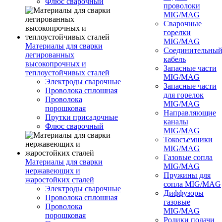
Флюс сварочный
проволоки
MIG/MAG
Сварочные
горелки
MIG/MAG
Материалы для сварки
Соединительны
легированных
кабель
высокопрочных и
Запасные части
теплоустойчивых сталей
MIG/MAG
Электроды сварочные
Запасные части
Проволока сплошная
для горелок
Проволока
MIG/MAG
порошковая
Направляющие
Прутки присадочные
каналы
Флюс сварочный
MIG/MAG
Токосъемники
MIG/MAG
Газовые сопла
Материалы для сварки
MIG/MAG
нержавеющих и
Пружины для
жаростойких сталей
сопла MIG/MAG
Электроды сварочные
Диффузоры
Проволока сплошная
газовые
Проволока
MIG/MAG
порошковая
Ролики подачи