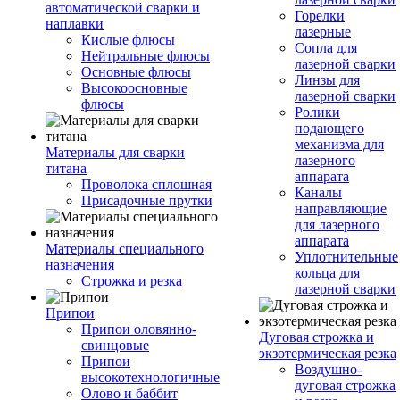
автоматической сварки и
Горелки
наплавки
лазерные
Кислые флюсы
Сопла для
Нейтральные флюсы
лазерной сварки
Основные флюсы
Линзы для
Высокоосновные
лазерной сварки
флюсы
Ролики
подающего
механизма для
Материалы для сварки
лазерного
титана
аппарата
Проволока сплошная
Каналы
Присадочные прутки
направляющие
для лазерного
аппарата
Материалы специального
Уплотнительные
назначения
кольца для
Строжка и резка
лазерной сварки
Припои
Припои оловянно-
Дуговая строжка и
свинцовые
экзотермическая резка
Припои
Воздушно-
высокотехнологичные
дуговая строжка
Олово и баббит