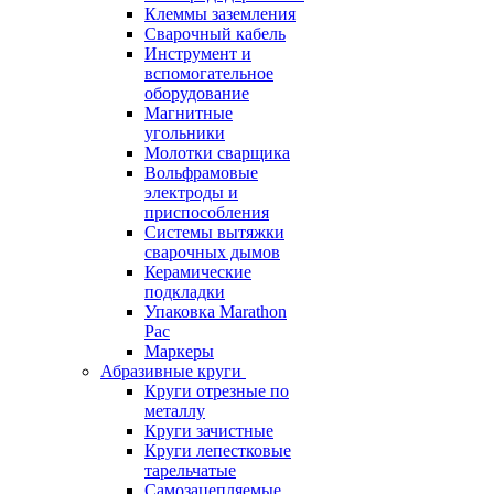
Клеммы заземления
Сварочный кабель
Инструмент и
вспомогательное
оборудование
Магнитные
угольники
Молотки сварщика
Вольфрамовые
электроды и
приспособления
Системы вытяжки
сварочных дымов
Керамические
подкладки
Упаковка Marathon
Pac
Маркеры
Абразивные круги
Круги отрезные по
металлу
Круги зачистные
Круги лепестковые
тарельчатые
Самозацепляемые