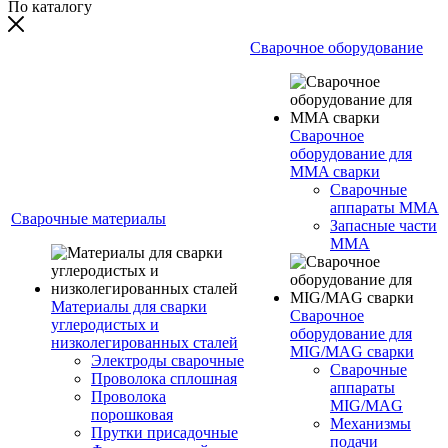
По каталогу
Сварочное оборудование
Сварочное
оборудование для
MMA сварки
Сварочные
аппараты MMA
Сварочные материалы
Запасные части
MMA
Материалы для сварки
Сварочное
углеродистых и
оборудование для
низколегированных сталей
MIG/MAG сварки
Электроды сварочные
Сварочные
Проволока сплошная
аппараты
Проволока
MIG/MAG
порошковая
Механизмы
Прутки присадочные
подачи