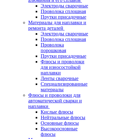
алюминия и его сплавов
Электроды сварочные
Проволока сплошная
Прутки присадочные
Материалы для наплавки и
ремонта деталей
Электроды сварочные
Проволока сплошная
Проволока
порошковая
Прутки присадочные
Флюсы и проволоки
для износостойкой
наплавки
Ленты сварочные
Специализированные
материалы
Флюсы и проволоки для
автоматической сварки и
наплавки
Кислые флюсы
Нейтральные флюсы
Основные флюсы
Высокоосновные
флюсы