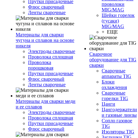
Прутки присадочные
проволоки
Флюс сварочный
MIG/MAG
Ленты сварочные
Шейки горелок
(гусаки)
MIG/MAG
+ ЕЩЕ
Материалы для сварки
чугуна и сплавов на основе
никеля
Электроды сварочные
Сварочное
Проволока сплошная
оборудование для TIG
Проволока
сварки
порошковая
Сварочные
Прутки присадочные
аппараты TIG
Флюс сварочный
Блоки
Ленты сварочные
охлаждения
Сварочные
горелки TIG
Материалы для сварки меди
Цанги
и ее сплавов
Цангодержатели
Электроды сварочные
и газовые линзы
Проволока сплошная
Сопло газовое
Прутки присадочные
TIG
Флюс сварочный
Изоляторы TIG
Заглушки TIG