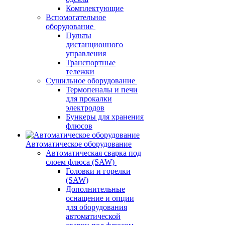
Комплектующие
Вспомогательное
оборудование
Пульты
дистанционного
управления
Транспортные
тележки
Сушильное оборудование
Термопеналы и печи
для прокалки
электродов
Бункеры для хранения
флюсов
Автоматическое оборудование
Автоматическая сварка под
слоем флюса (SAW)
Головки и горелки
(SAW)
Дополнительные
оснащение и опции
для оборудования
автоматической