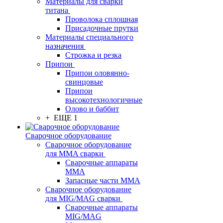
Материалы для сварки
титана
Проволока сплошная
Присадочные прутки
Материалы специального
назначения
Строжка и резка
Припои
Припои оловянно-
свинцовые
Припои
высокотехнологичные
Олово и баббит
+ ЕЩЕ 1
Сварочное оборудование
Сварочное оборудование
для MMA сварки
Сварочные аппараты
MMA
Запасные части MMA
Сварочное оборудование
для MIG/MAG сварки
Сварочные аппараты
MIG/MAG