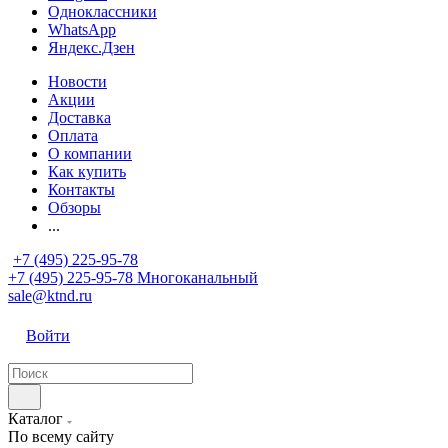
Одноклассники
WhatsApp
Яндекс.Дзен
Новости
Акции
Доставка
Оплата
О компании
Как купить
Контакты
Обзоры
...
+7 (495) 225-95-78
+7 (495) 225-95-78
Многоканальный
sale@ktnd.ru
Войти
Каталог
По всему сайту