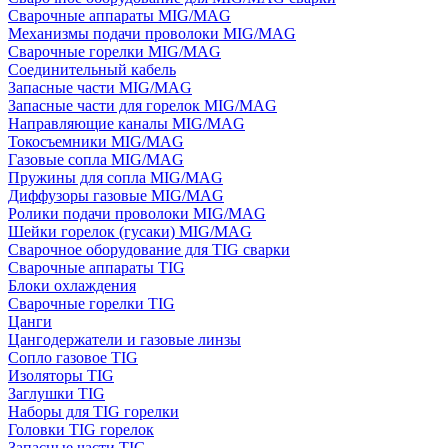
Сварочные аппараты MIG/MAG
Механизмы подачи проволоки MIG/MAG
Сварочные горелки MIG/MAG
Соединительный кабель
Запасные части MIG/MAG
Запасные части для горелок MIG/MAG
Направляющие каналы MIG/MAG
Токосъемники MIG/MAG
Газовые сопла MIG/MAG
Пружины для сопла MIG/MAG
Диффузоры газовые MIG/MAG
Ролики подачи проволоки MIG/MAG
Шейки горелок (гусаки) MIG/MAG
Сварочное оборудование для TIG сварки
Сварочные аппараты TIG
Блоки охлаждения
Сварочные горелки TIG
Цанги
Цангодержатели и газовые линзы
Сопло газовое TIG
Изоляторы TIG
Заглушки TIG
Наборы для TIG горелки
Головки TIG горелок
Запасные части TIG