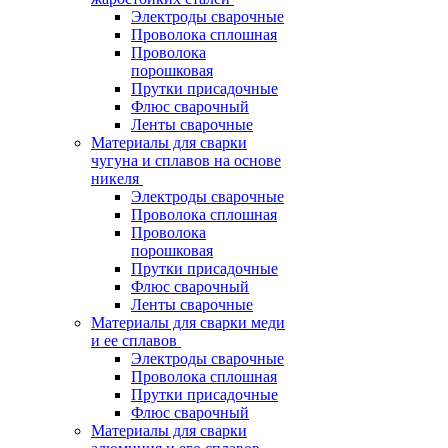
Электроды сварочные
Проволока сплошная
Проволока
порошковая
Прутки присадочные
Флюс сварочный
Ленты сварочные
Материалы для сварки
чугуна и сплавов на основе
никеля
Электроды сварочные
Проволока сплошная
Проволока
порошковая
Прутки присадочные
Флюс сварочный
Ленты сварочные
Материалы для сварки меди
и ее сплавов
Электроды сварочные
Проволока сплошная
Прутки присадочные
Флюс сварочный
Материалы для сварки