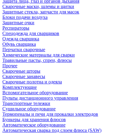
Защита лица, глаз и органов дыхания
Сварочные маски, шлемы и щитки
Защитные стекла, запчасти для масок
Блоки подачи воздуха
Защитные очки
Респираторы
Спецодежда для сварщиков
Одежда сварщика
Обувь сварщика
Перчатки сварочные
Химические материалы для сварки
Травильные пасты, спреи, флюсы
Прочее
Сварочные шторы
Сварочные занавесы
Сварочные полотна и одеяла
Комплектующие
Вспомогательное оборудование
Пульты дистанционного управления
Транспортные тележки
Сушильное оборудование
Термопеналы и печи для прокалки электродов
Бункеры для хранения флюсов
Автоматическое оборудование
Автоматическая сварка под слоем флюса (SAW)