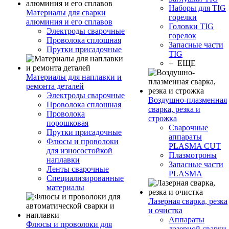
Наборы для TIG
Материалы для сварки
горелки
алюминия и его сплавов
Головки TIG
Электроды сварочные
горелок
Проволока сплошная
Запасные части
Прутки присадочные
TIG
+ ЕЩЕ
Материалы для наплавки и
ремонта деталей
Электроды сварочные
Воздушно-плазменная
Проволока сплошная
сварка, резка и
Проволока
строжка
порошковая
Сварочные
Прутки присадочные
аппараты
Флюсы и проволоки
PLASMA CUT
для износостойкой
Плазмотроны
наплавки
Запасные части
Ленты сварочные
PLASMA
Специализированные
материалы
Лазерная сварка, резка
и очистка
Аппараты
Флюсы и проволоки для
лазерной сварки