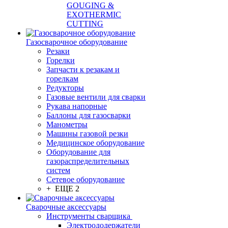
GOUGING &
EXOTHERMIC
CUTTING
Газосварочное оборудование
Резаки
Горелки
Запчасти к резакам и
горелкам
Редукторы
Газовые вентили для сварки
Рукава напорные
Баллоны для газосварки
Манометры
Машины газовой резки
Медицинское оборудование
Оборудование для
газораспределительных
систем
Сетевое оборудование
+ ЕЩЕ 2
Сварочные аксессуары
Инструменты сварщика
Электрододержатели