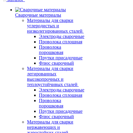
Сварочные материалы
Материалы для сварки
углеродистых и
низколегированных сталей
Электроды сварочные
Проволока сплошная
Проволока
порошковая
Прутки присадочные
Флюс сварочный
Материалы для сварки
легированных
высокопрочных и
теплоустойчивых сталей
Электроды сварочные
Проволока сплошная
Проволока
порошковая
Прутки присадочные
Флюс сварочный
Материалы для сварки
нержавеющих и
жаростойких сталей