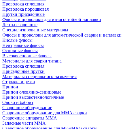
Проволока сплошная
Проволока порошковая
Прутки присадочные
Флюсы и проволоки для износостойкой наплавки
Ленты сварочные
Специализированные материалы
Флюсы и проволоки для автоматической сварки и наплавки
Кислые флюсы
Нейтральные флюсы
Основные флюсы
Высокоосновные флюсы
Материалы для сварки титана
Проволока сплошная
Присадочные прутки
Материалы специального назначения
Строжка и резка
Припои
Припои оловянно-свинцовые
Припои высокотехнологичные
Олово и баббит
Сварочное оборудование
Сварочное оборудование для MMA сварки
Сварочные аппараты MMA
Запасные части MMA
Сварочное оборудование для MIG/MAG сварки