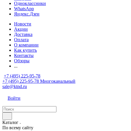
Одноклассники
WhatsApp
Яндекс.Дзен
Новости
Акции
Доставка
Оплата
О компании
Как купить
Контакты
Обзоры
...
+7 (495) 225-95-78
+7 (495) 225-95-78
Многоканальный
sale@ktnd.ru
Войти
Каталог
По всему сайту