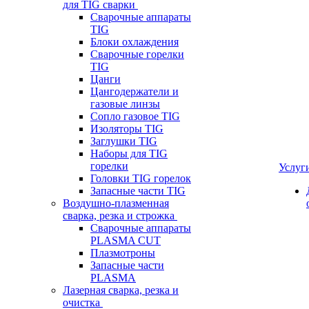
для TIG сварки
Сварочные аппараты
TIG
Блоки охлаждения
Сварочные горелки
TIG
Цанги
Цангодержатели и
газовые линзы
Сопло газовое TIG
Изоляторы TIG
Заглушки TIG
Наборы для TIG
горелки
Услуг
Головки TIG горелок
Запасные части TIG
Воздушно-плазменная
сварка, резка и строжка
Сварочные аппараты
PLASMA CUT
Плазмотроны
Запасные части
PLASMA
Лазерная сварка, резка и
очистка