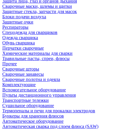
Защита лица, глаз и органов дыхания
Сварочные маски, шлемы и щитки
Защитные стекла, запчасти для масок
Блоки подачи воздуха
Защитные очки
Респираторы
Спецодежда для сварщиков
Одежда сварщика
Обувь сварщика
Перчатки сварочные
Химические материалы для сварки
Травильные пасты, спреи, флюсы
Прочее
Сварочные шторы
Сварочные занавесы
Сварочные полотна и одеяла
Комплектующие
Вспомогательное оборудование
Пульты дистанционного управления
Транспортные тележки
Сушильное оборудование
Термопеналы и печи для прокалки электродов
Бункеры для хранения флюсов
Автоматическое оборудование
Автоматическая сварка под слоем флюса (SAW)