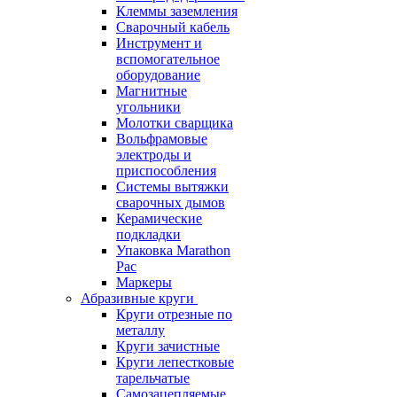
Клеммы заземления
Сварочный кабель
Инструмент и
вспомогательное
оборудование
Магнитные
угольники
Молотки сварщика
Вольфрамовые
электроды и
приспособления
Системы вытяжки
сварочных дымов
Керамические
подкладки
Упаковка Marathon
Pac
Маркеры
Абразивные круги
Круги отрезные по
металлу
Круги зачистные
Круги лепестковые
тарельчатые
Самозацепляемые