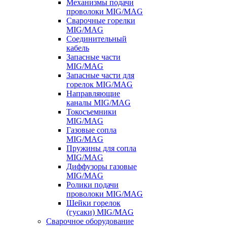
Механизмы подачи
проволоки MIG/MAG
Сварочные горелки
MIG/MAG
Соединительный
кабель
Запасные части
MIG/MAG
Запасные части для
горелок MIG/MAG
Направляющие
каналы MIG/MAG
Токосъемники
MIG/MAG
Газовые сопла
MIG/MAG
Пружины для сопла
MIG/MAG
Диффузоры газовые
MIG/MAG
Ролики подачи
проволоки MIG/MAG
Шейки горелок
(гусаки) MIG/MAG
Сварочное оборудование