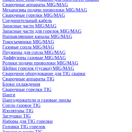
Сварочные аппараты MIG/MAG
Механизмы подачи проволоки MIG/MAG
Сварочные горелки MIG/MAG
Соединительный кабель
Запасные части MIG/MAG
Запасные части для горелок MIG/MAG
Направляющие каналы MIG/MAG
Токосъемники MIG/MAG
Газовые сопла MIG/MAG
Пружины для сопла MIG/MAG
Диффузоры газовые MIG/MAG
Ролики подачи проволоки MIG/MAG
Шейки горелок (гусаки) MIG/MAG
Сварочное оборудование для TIG сварки
Сварочные аппараты TIG
Блоки охлаждения
Сварочные горелки TIG
Цанги
Цангодержатели и газовые линзы
Сопло газовое TIG
Изоляторы TIG
Заглушки TIG
Наборы для TIG горелки
Головки TIG горелок
Запасные части TIG