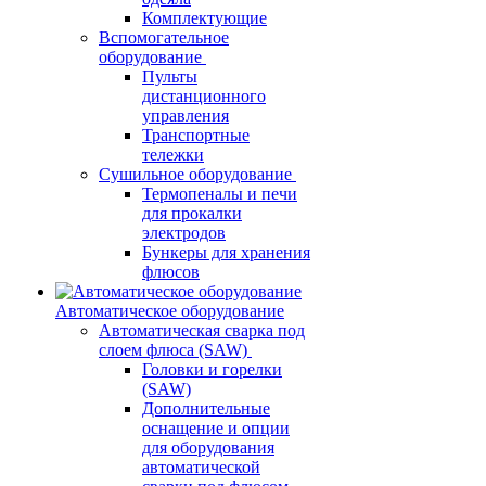
Комплектующие
Вспомогательное
оборудование
Пульты
дистанционного
управления
Транспортные
тележки
Сушильное оборудование
Термопеналы и печи
для прокалки
электродов
Бункеры для хранения
флюсов
Автоматическое оборудование
Автоматическая сварка под
слоем флюса (SAW)
Головки и горелки
(SAW)
Дополнительные
оснащение и опции
для оборудования
автоматической