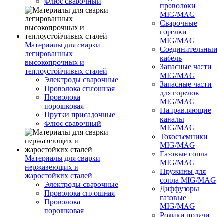
Флюс сварочный
проволоки
MIG/MAG
Сварочные
горелки
MIG/MAG
Материалы для сварки
Соединительны
легированных
кабель
высокопрочных и
Запасные части
теплоустойчивых сталей
MIG/MAG
Электроды сварочные
Запасные части
Проволока сплошная
для горелок
Проволока
MIG/MAG
порошковая
Направляющие
Прутки присадочные
каналы
Флюс сварочный
MIG/MAG
Токосъемники
MIG/MAG
Газовые сопла
Материалы для сварки
MIG/MAG
нержавеющих и
Пружины для
жаростойких сталей
сопла MIG/MAG
Электроды сварочные
Диффузоры
Проволока сплошная
газовые
Проволока
MIG/MAG
порошковая
Ролики подачи