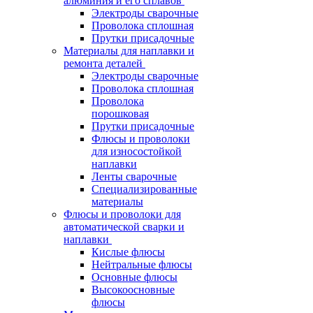
алюминия и его сплавов
Электроды сварочные
Проволока сплошная
Прутки присадочные
Материалы для наплавки и
ремонта деталей
Электроды сварочные
Проволока сплошная
Проволока
порошковая
Прутки присадочные
Флюсы и проволоки
для износостойкой
наплавки
Ленты сварочные
Специализированные
материалы
Флюсы и проволоки для
автоматической сварки и
наплавки
Кислые флюсы
Нейтральные флюсы
Основные флюсы
Высокоосновные
флюсы