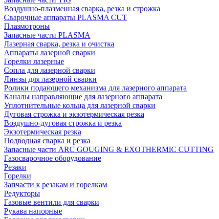
Воздушно-плазменная сварка, резка и строжка
Сварочные аппараты PLASMA CUT
Плазмотроны
Запасные части PLASMA
Лазерная сварка, резка и очистка
Аппараты лазерной сварки
Горелки лазерные
Сопла для лазерной сварки
Линзы для лазерной сварки
Ролики подающего механизма для лазерного аппарата
Каналы направляющие для лазерного аппарата
Уплотнительные кольца для лазерной сварки
Дуговая строжка и экзотермическая резка
Воздушно-дуговая строжка и резка
Экзотермическая резка
Подводная сварка и резка
Запасные части ARC GOUGING & EXOTHERMIC CUTTING
Газосварочное оборудование
Резаки
Горелки
Запчасти к резакам и горелкам
Редукторы
Газовые вентили для сварки
Рукава напорные