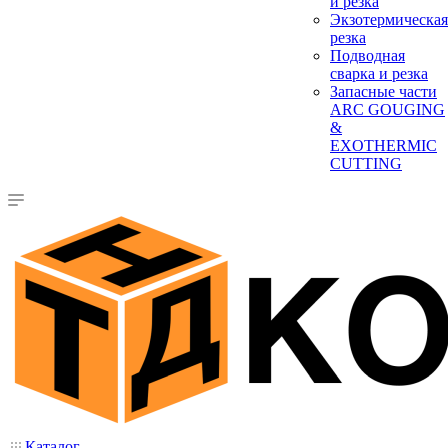
и резка
Экзотермическая
резка
Подводная
сварка и резка
Запасные части
ARC GOUGING
&
EXOTHERMIC
CUTTING
Каталог