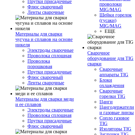
Прутки присадочные
проволоки
Флюс сварочный
MIG/MAG
Ленты сварочные
Шейки горелок
(гусаки)
MIG/MAG
+ ЕЩЕ
Материалы для сварки
чугуна и сплавов на основе
никеля
Электроды сварочные
Сварочное
Проволока сплошная
оборудование для TIG
Проволока
сварки
порошковая
Сварочные
Прутки присадочные
аппараты TIG
Флюс сварочный
Блоки
Ленты сварочные
охлаждения
Сварочные
горелки TIG
Материалы для сварки меди
Цанги
и ее сплавов
Цангодержатели
Электроды сварочные
и газовые линзы
Проволока сплошная
Сопло газовое
Прутки присадочные
TIG
Флюс сварочный
Изоляторы TIG
Заглушки TIG