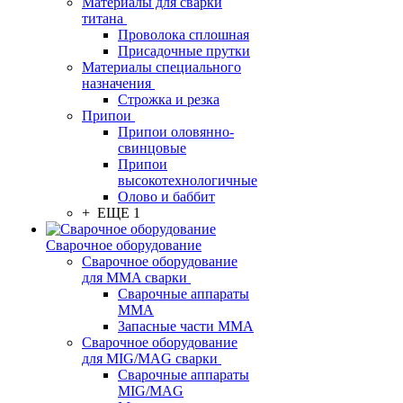
Материалы для сварки
титана
Проволока сплошная
Присадочные прутки
Материалы специального
назначения
Строжка и резка
Припои
Припои оловянно-
свинцовые
Припои
высокотехнологичные
Олово и баббит
+ ЕЩЕ 1
Сварочное оборудование
Сварочное оборудование
для MMA сварки
Сварочные аппараты
MMA
Запасные части MMA
Сварочное оборудование
для MIG/MAG сварки
Сварочные аппараты
MIG/MAG