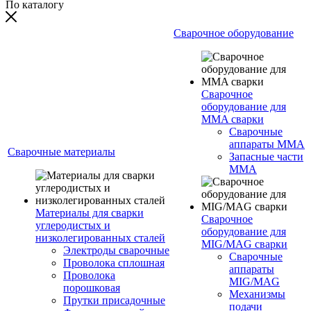
По каталогу
Сварочное оборудование
Сварочное
оборудование для
MMA сварки
Сварочные
аппараты MMA
Сварочные материалы
Запасные части
MMA
Материалы для сварки
Сварочное
углеродистых и
оборудование для
низколегированных сталей
MIG/MAG сварки
Электроды сварочные
Сварочные
Проволока сплошная
аппараты
Проволока
MIG/MAG
порошковая
Механизмы
Прутки присадочные
подачи