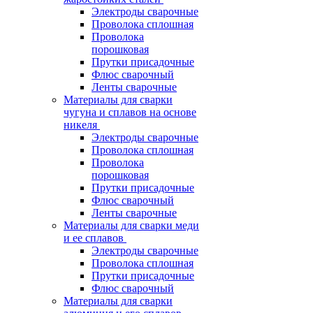
Электроды сварочные
Проволока сплошная
Проволока
порошковая
Прутки присадочные
Флюс сварочный
Ленты сварочные
Материалы для сварки
чугуна и сплавов на основе
никеля
Электроды сварочные
Проволока сплошная
Проволока
порошковая
Прутки присадочные
Флюс сварочный
Ленты сварочные
Материалы для сварки меди
и ее сплавов
Электроды сварочные
Проволока сплошная
Прутки присадочные
Флюс сварочный
Материалы для сварки