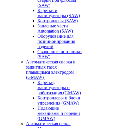
сварки под флюсом
(SAW)
Каретки и
манипуляторы (SAW)
Контроллеры (SAW)
Запасные части
Automation (SAW)
Оборудование для
позиционирования
изделий
Сварочные источники
(SAW)
Автоматическая сварка в
защитных газах
плавящимся электродом
(GMAW)
Каретки,
манипуляторы и
роботизация (GMAW)
Контроллеры и блоки
управления (GMAW)
Подающие
механизмы и горелки
(GMAW)
Автоматическая резка