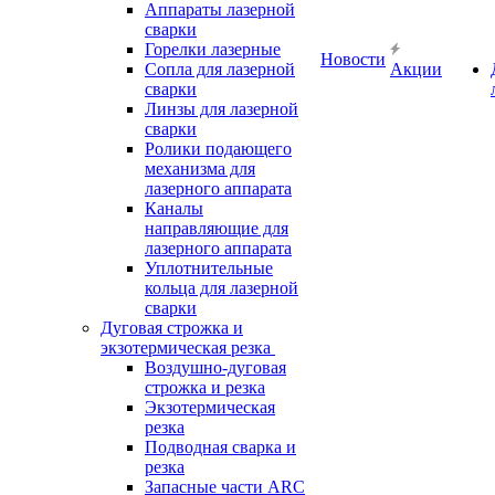
Аппараты лазерной
сварки
Горелки лазерные
Новости
Сопла для лазерной
Акции
сварки
Линзы для лазерной
сварки
Ролики подающего
механизма для
лазерного аппарата
Каналы
направляющие для
лазерного аппарата
Уплотнительные
кольца для лазерной
сварки
Дуговая строжка и
экзотермическая резка
Воздушно-дуговая
строжка и резка
Экзотермическая
резка
Подводная сварка и
резка
Запасные части ARC