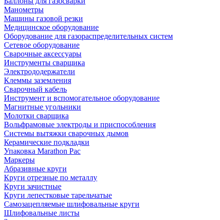
Баллоны для газосварки
Манометры
Машины газовой резки
Медицинское оборудование
Оборудование для газораспределительных систем
Сетевое оборудование
Сварочные аксессуары
Инструменты сварщика
Электрододержатели
Клеммы заземления
Сварочный кабель
Инструмент и вспомогательное оборудование
Магнитные угольники
Молотки сварщика
Вольфрамовые электроды и приспособления
Системы вытяжки сварочных дымов
Керамические подкладки
Упаковка Marathon Pac
Маркеры
Абразивные круги
Круги отрезные по металлу
Круги зачистные
Круги лепестковые тарельчатые
Самозацепляемые шлифовальные круги
Шлифовальные листы