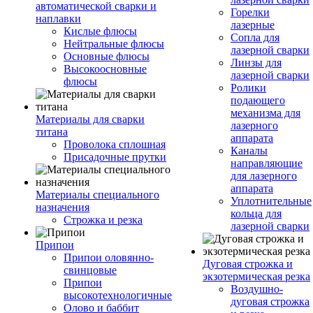
автоматической сварки и
Горелки
наплавки
лазерные
Кислые флюсы
Сопла для
Нейтральные флюсы
лазерной сварки
Основные флюсы
Линзы для
Высокоосновные
лазерной сварки
флюсы
Ролики
подающего
механизма для
Материалы для сварки
лазерного
титана
аппарата
Проволока сплошная
Каналы
Присадочные прутки
направляющие
для лазерного
аппарата
Материалы специального
Уплотнительные
назначения
кольца для
Строжка и резка
лазерной сварки
Припои
Припои оловянно-
Дуговая строжка и
свинцовые
экзотермическая резка
Припои
Воздушно-
высокотехнологичные
дуговая строжка
Олово и баббит