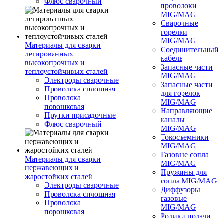
Флюс сварочный
проволоки
MIG/MAG
Сварочные
горелки
MIG/MAG
Материалы для сварки
Соединительны
легированных
кабель
высокопрочных и
Запасные части
теплоустойчивых сталей
MIG/MAG
Электроды сварочные
Запасные части
Проволока сплошная
для горелок
Проволока
MIG/MAG
порошковая
Направляющие
Прутки присадочные
каналы
Флюс сварочный
MIG/MAG
Токосъемники
MIG/MAG
Газовые сопла
Материалы для сварки
MIG/MAG
нержавеющих и
Пружины для
жаростойких сталей
сопла MIG/MAG
Электроды сварочные
Диффузоры
Проволока сплошная
газовые
Проволока
MIG/MAG
порошковая
Ролики подачи