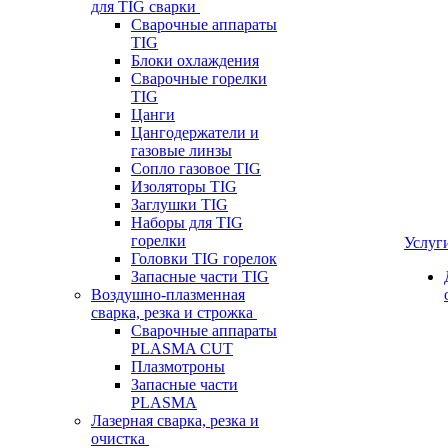
для TIG сварки
Сварочные аппараты
TIG
Блоки охлаждения
Сварочные горелки
TIG
Цанги
Цангодержатели и
газовые линзы
Сопло газовое TIG
Изоляторы TIG
Заглушки TIG
Наборы для TIG
горелки
Услуг
Головки TIG горелок
Запасные части TIG
Воздушно-плазменная
сварка, резка и строжка
Сварочные аппараты
PLASMA CUT
Плазмотроны
Запасные части
PLASMA
Лазерная сварка, резка и
очистка