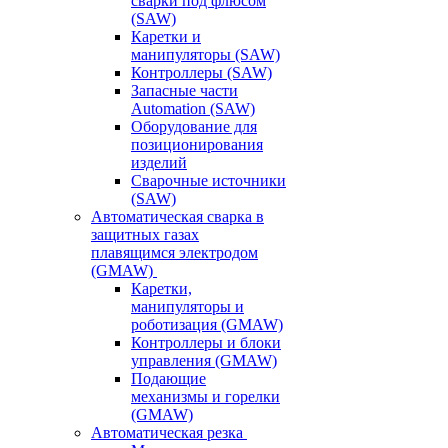
сварки под флюсом
(SAW)
Каретки и
манипуляторы (SAW)
Контроллеры (SAW)
Запасные части
Automation (SAW)
Оборудование для
позиционирования
изделий
Сварочные источники
(SAW)
Автоматическая сварка в
защитных газах
плавящимся электродом
(GMAW)
Каретки,
манипуляторы и
роботизация (GMAW)
Контроллеры и блоки
управления (GMAW)
Подающие
механизмы и горелки
(GMAW)
Автоматическая резка