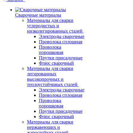
Сварочные материалы
Материалы для сварки
углеродистых и
низколегированных сталей
Электроды сварочные
Проволока сплошная
Проволока
порошковая
Прутки присадочные
Флюс сварочный
Материалы для сварки
легированных
высокопрочных и
теплоустойчивых сталей
Электроды сварочные
Проволока сплошная
Проволока
порошковая
Прутки присадочные
Флюс сварочный
Материалы для сварки
нержавеющих и
жаростойких сталей