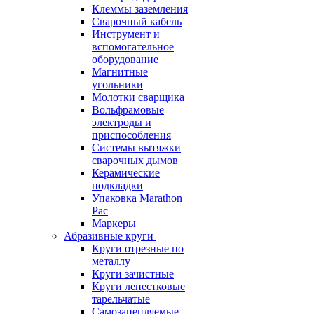
Клеммы заземления
Сварочный кабель
Инструмент и
вспомогательное
оборудование
Магнитные
угольники
Молотки сварщика
Вольфрамовые
электроды и
приспособления
Системы вытяжки
сварочных дымов
Керамические
подкладки
Упаковка Marathon
Pac
Маркеры
Абразивные круги
Круги отрезные по
металлу
Круги зачистные
Круги лепестковые
тарельчатые
Самозацепляемые