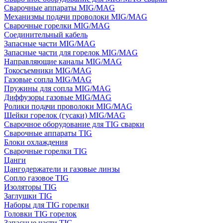
Сварочные аппараты MIG/MAG
Механизмы подачи проволоки MIG/MAG
Сварочные горелки MIG/MAG
Соединительный кабель
Запасные части MIG/MAG
Запасные части для горелок MIG/MAG
Направляющие каналы MIG/MAG
Токосъемники MIG/MAG
Газовые сопла MIG/MAG
Пружины для сопла MIG/MAG
Диффузоры газовые MIG/MAG
Ролики подачи проволоки MIG/MAG
Шейки горелок (гусаки) MIG/MAG
Сварочное оборудование для TIG сварки
Сварочные аппараты TIG
Блоки охлаждения
Сварочные горелки TIG
Цанги
Цангодержатели и газовые линзы
Сопло газовое TIG
Изоляторы TIG
Заглушки TIG
Наборы для TIG горелки
Головки TIG горелок
Запасные части TIG