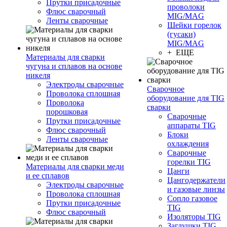
Прутки присадочные
проволоки
Флюс сварочный
MIG/MAG
Ленты сварочные
Шейки горелок
(гусаки)
MIG/MAG
+ ЕЩЕ
Материалы для сварки
чугуна и сплавов на основе
никеля
Электроды сварочные
Сварочное
Проволока сплошная
оборудование для TIG
Проволока
сварки
порошковая
Сварочные
Прутки присадочные
аппараты TIG
Флюс сварочный
Блоки
Ленты сварочные
охлаждения
Сварочные
горелки TIG
Материалы для сварки меди
Цанги
и ее сплавов
Цангодержатели
Электроды сварочные
и газовые линзы
Проволока сплошная
Сопло газовое
Прутки присадочные
TIG
Флюс сварочный
Изоляторы TIG
Заглушки TIG