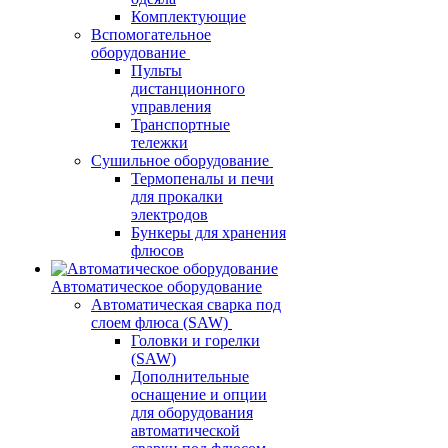
Комплектующие
Вспомогательное
оборудование
Пульты
дистанционного
управления
Транспортные
тележки
Сушильное оборудование
Термопеналы и печи
для прокалки
электродов
Бункеры для хранения
флюсов
Автоматическое оборудование
Автоматическая сварка под
слоем флюса (SAW)
Головки и горелки
(SAW)
Дополнительные
оснащение и опции
для оборудования
автоматической