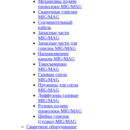
Механизмы подачи
проволоки MIG/MAG
Сварочные горелки
MIG/MAG
Соединительный
кабель
Запасные части
MIG/MAG
Запасные части для
горелок MIG/MAG
Направляющие
каналы MIG/MAG
Токосъемники
MIG/MAG
Газовые сопла
MIG/MAG
Пружины для сопла
MIG/MAG
Диффузоры газовые
MIG/MAG
Ролики подачи
проволоки MIG/MAG
Шейки горелок
(гусаки) MIG/MAG
Сварочное оборудование