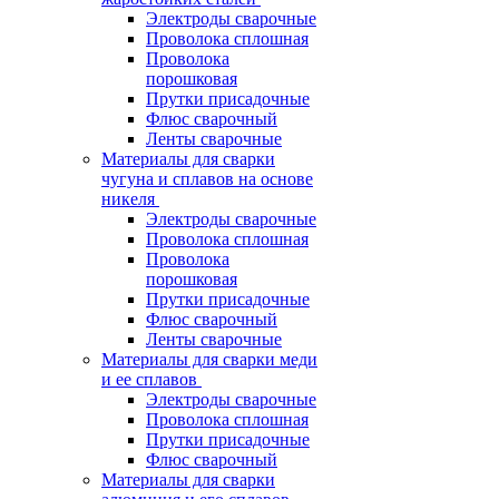
Электроды сварочные
Проволока сплошная
Проволока
порошковая
Прутки присадочные
Флюс сварочный
Ленты сварочные
Материалы для сварки
чугуна и сплавов на основе
никеля
Электроды сварочные
Проволока сплошная
Проволока
порошковая
Прутки присадочные
Флюс сварочный
Ленты сварочные
Материалы для сварки меди
и ее сплавов
Электроды сварочные
Проволока сплошная
Прутки присадочные
Флюс сварочный
Материалы для сварки