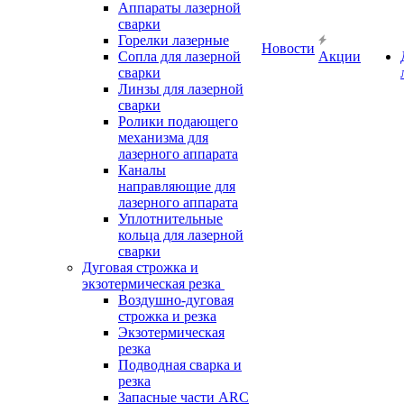
Аппараты лазерной
сварки
Горелки лазерные
Новости
Сопла для лазерной
Акции
сварки
Линзы для лазерной
сварки
Ролики подающего
механизма для
лазерного аппарата
Каналы
направляющие для
лазерного аппарата
Уплотнительные
кольца для лазерной
сварки
Дуговая строжка и
экзотермическая резка
Воздушно-дуговая
строжка и резка
Экзотермическая
резка
Подводная сварка и
резка
Запасные части ARC