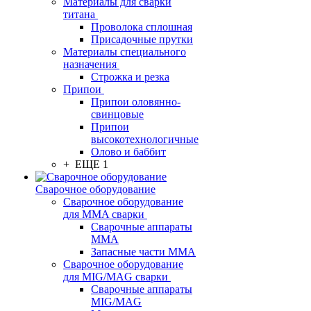
Материалы для сварки
титана
Проволока сплошная
Присадочные прутки
Материалы специального
назначения
Строжка и резка
Припои
Припои оловянно-
свинцовые
Припои
высокотехнологичные
Олово и баббит
+ ЕЩЕ 1
Сварочное оборудование
Сварочное оборудование
для MMA сварки
Сварочные аппараты
MMA
Запасные части MMA
Сварочное оборудование
для MIG/MAG сварки
Сварочные аппараты
MIG/MAG