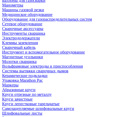
Баллоны для газосварки
Манометры
Машины газовой резки
Медицинское оборудование
Оборудование для газораспределительных систем
Сетевое оборудование
Сварочные аксессуары
Инструменты сварщика
Электрододержатели
Клеммы заземления
Сварочный кабель
Инструмент и вспомогательное оборудование
Магнитные угольники
Молотки сварщика
Вольфрамовые электроды и приспособления
Системы вытяжки сварочных дымов
Керамические подкладки
Упаковка Marathon Pac
Маркеры
Абразивные круги
Круги отрезные по металлу
Круги зачистные
Круги лепестковые тарельчатые
Самозацепляемые шлифовальные круги
Шлифовальные листы