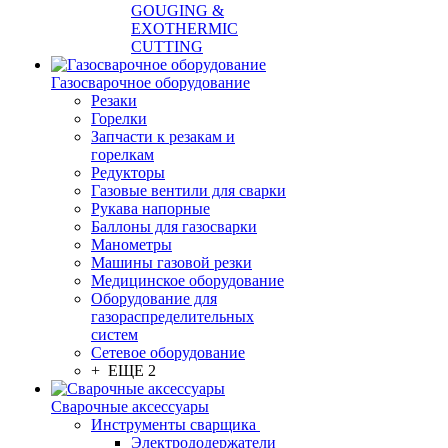
GOUGING &
EXOTHERMIC
CUTTING
Газосварочное оборудование
Резаки
Горелки
Запчасти к резакам и
горелкам
Редукторы
Газовые вентили для сварки
Рукава напорные
Баллоны для газосварки
Манометры
Машины газовой резки
Медицинское оборудование
Оборудование для
газораспределительных
систем
Сетевое оборудование
+ ЕЩЕ 2
Сварочные аксессуары
Инструменты сварщика
Электрододержатели