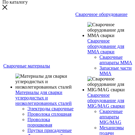
По каталогу
Сварочное оборудование
Сварочное
оборудование для
MMA сварки
Сварочные
аппараты MMA
Сварочные материалы
Запасные части
MMA
Материалы для сварки
Сварочное
углеродистых и
оборудование для
низколегированных сталей
MIG/MAG сварки
Электроды сварочные
Сварочные
Проволока сплошная
аппараты
Проволока
MIG/MAG
порошковая
Механизмы
Прутки присадочные
подачи