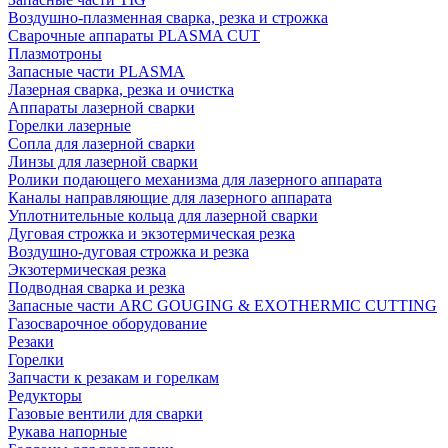
Воздушно-плазменная сварка, резка и строжка
Сварочные аппараты PLASMA CUT
Плазмотроны
Запасные части PLASMA
Лазерная сварка, резка и очистка
Аппараты лазерной сварки
Горелки лазерные
Сопла для лазерной сварки
Линзы для лазерной сварки
Ролики подающего механизма для лазерного аппарата
Каналы направляющие для лазерного аппарата
Уплотнительные кольца для лазерной сварки
Дуговая строжка и экзотермическая резка
Воздушно-дуговая строжка и резка
Экзотермическая резка
Подводная сварка и резка
Запасные части ARC GOUGING & EXOTHERMIC CUTTING
Газосварочное оборудование
Резаки
Горелки
Запчасти к резакам и горелкам
Редукторы
Газовые вентили для сварки
Рукава напорные