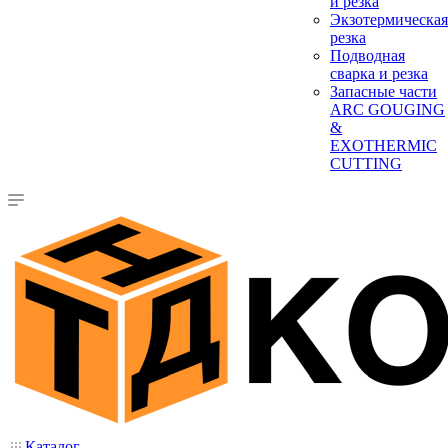
и резка
Экзотермическая
резка
Подводная
сварка и резка
Запасные части
ARC GOUGING
&
EXOTHERMIC
CUTTING
Каталог