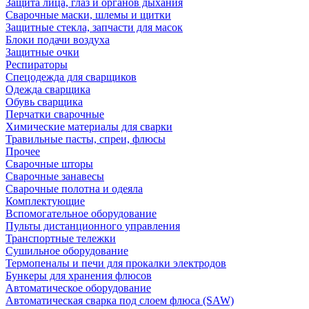
Защита лица, глаз и органов дыхания
Сварочные маски, шлемы и щитки
Защитные стекла, запчасти для масок
Блоки подачи воздуха
Защитные очки
Респираторы
Спецодежда для сварщиков
Одежда сварщика
Обувь сварщика
Перчатки сварочные
Химические материалы для сварки
Травильные пасты, спреи, флюсы
Прочее
Сварочные шторы
Сварочные занавесы
Сварочные полотна и одеяла
Комплектующие
Вспомогательное оборудование
Пульты дистанционного управления
Транспортные тележки
Сушильное оборудование
Термопеналы и печи для прокалки электродов
Бункеры для хранения флюсов
Автоматическое оборудование
Автоматическая сварка под слоем флюса (SAW)