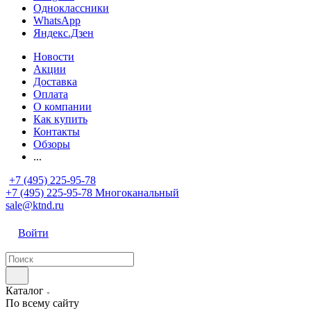
Одноклассники
WhatsApp
Яндекс.Дзен
Новости
Акции
Доставка
Оплата
О компании
Как купить
Контакты
Обзоры
...
+7 (495) 225-95-78
+7 (495) 225-95-78
Многоканальный
sale@ktnd.ru
Войти
Каталог
По всему сайту