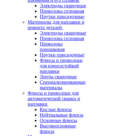
алюминия и его сплавов
Электроды сварочные
Проволока сплошная
Прутки присадочные
Материалы для наплавки и
ремонта деталей
Электроды сварочные
Проволока сплошная
Проволока
порошковая
Прутки присадочные
Флюсы и проволоки
для износостойкой
наплавки
Ленты сварочные
Специализированные
материалы
Флюсы и проволоки для
автоматической сварки и
наплавки
Кислые флюсы
Нейтральные флюсы
Основные флюсы
Высокоосновные
флюсы