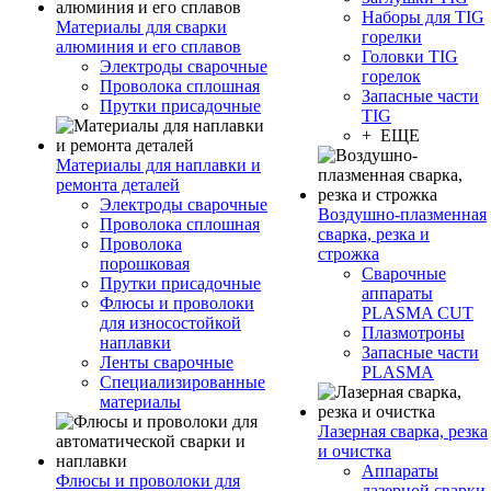
Наборы для TIG
Материалы для сварки
горелки
алюминия и его сплавов
Головки TIG
Электроды сварочные
горелок
Проволока сплошная
Запасные части
Прутки присадочные
TIG
+ ЕЩЕ
Материалы для наплавки и
ремонта деталей
Электроды сварочные
Воздушно-плазменная
Проволока сплошная
сварка, резка и
Проволока
строжка
порошковая
Сварочные
Прутки присадочные
аппараты
Флюсы и проволоки
PLASMA CUT
для износостойкой
Плазмотроны
наплавки
Запасные части
Ленты сварочные
PLASMA
Специализированные
материалы
Лазерная сварка, резка
и очистка
Аппараты
Флюсы и проволоки для
лазерной сварки