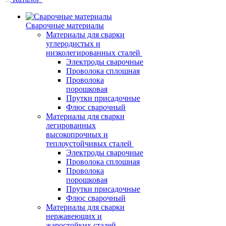
Сварочные материалы
Материалы для сварки
углеродистых и
низколегированных сталей
Электроды сварочные
Проволока сплошная
Проволока
порошковая
Прутки присадочные
Флюс сварочный
Материалы для сварки
легированных
высокопрочных и
теплоустойчивых сталей
Электроды сварочные
Проволока сплошная
Проволока
порошковая
Прутки присадочные
Флюс сварочный
Материалы для сварки
нержавеющих и
жаростойких сталей