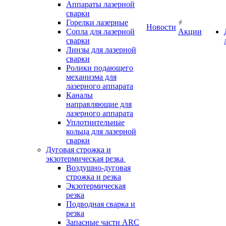
Аппараты лазерной
сварки
Горелки лазерные
Новости
Сопла для лазерной
Акции
сварки
Линзы для лазерной
сварки
Ролики подающего
механизма для
лазерного аппарата
Каналы
направляющие для
лазерного аппарата
Уплотнительные
кольца для лазерной
сварки
Дуговая строжка и
экзотермическая резка
Воздушно-дуговая
строжка и резка
Экзотермическая
резка
Подводная сварка и
резка
Запасные части ARC