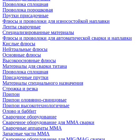
Проволока сплошная
Проволока порошковая
Прутки присадочные
Флюсы и проволоки для износостойкой наплавки
Ленты сварочные
Специализированные материалы
Флюсы и проволоки для автоматической сварки и наплавки
Кислые флюсы
Нейтральные флюсы
Основные флюсы
Высокоосновные флюсы
Материалы для сварки титана
Проволока сплошная
Присадочные прутки
Материалы специального назначения
Строжка и резка
Припои
Припои оловянно-свинцовые
Припои высокотехнологичные
Олово и баббит
Сварочное оборудование
Сварочное оборудование для MMA сварки
Сварочные аппараты MMA
Запасные части MMA
Сварочное оборудование для MIG/MAG сварки