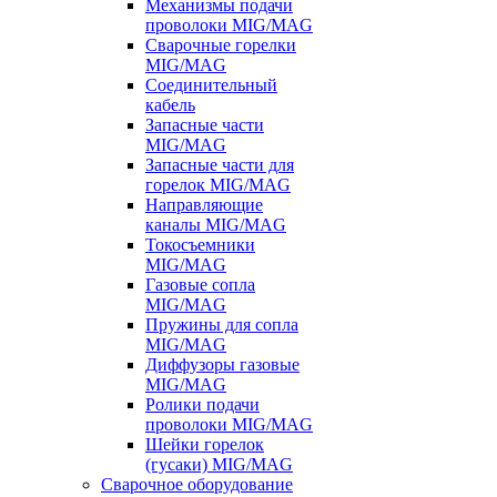
Механизмы подачи
проволоки MIG/MAG
Сварочные горелки
MIG/MAG
Соединительный
кабель
Запасные части
MIG/MAG
Запасные части для
горелок MIG/MAG
Направляющие
каналы MIG/MAG
Токосъемники
MIG/MAG
Газовые сопла
MIG/MAG
Пружины для сопла
MIG/MAG
Диффузоры газовые
MIG/MAG
Ролики подачи
проволоки MIG/MAG
Шейки горелок
(гусаки) MIG/MAG
Сварочное оборудование