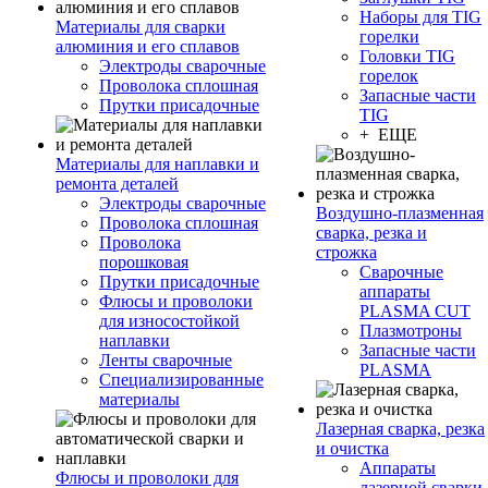
Наборы для TIG
Материалы для сварки
горелки
алюминия и его сплавов
Головки TIG
Электроды сварочные
горелок
Проволока сплошная
Запасные части
Прутки присадочные
TIG
+ ЕЩЕ
Материалы для наплавки и
ремонта деталей
Электроды сварочные
Воздушно-плазменная
Проволока сплошная
сварка, резка и
Проволока
строжка
порошковая
Сварочные
Прутки присадочные
аппараты
Флюсы и проволоки
PLASMA CUT
для износостойкой
Плазмотроны
наплавки
Запасные части
Ленты сварочные
PLASMA
Специализированные
материалы
Лазерная сварка, резка
и очистка
Аппараты
Флюсы и проволоки для
лазерной сварки