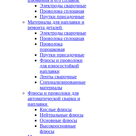
алюминия и его сплавов
Электроды сварочные
Проволока сплошная
Прутки присадочные
Материалы для наплавки и
ремонта деталей
Электроды сварочные
Проволока сплошная
Проволока
порошковая
Прутки присадочные
Флюсы и проволоки
для износостойкой
наплавки
Ленты сварочные
Специализированные
материалы
Флюсы и проволоки для
автоматической сварки и
наплавки
Кислые флюсы
Нейтральные флюсы
Основные флюсы
Высокоосновные
флюсы