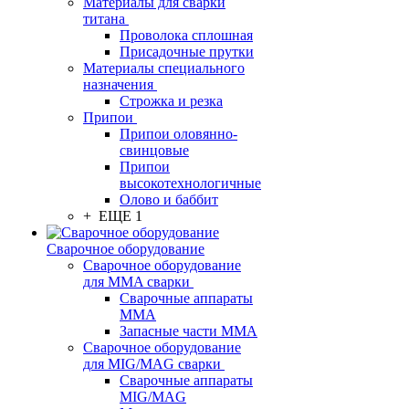
Материалы для сварки
титана
Проволока сплошная
Присадочные прутки
Материалы специального
назначения
Строжка и резка
Припои
Припои оловянно-
свинцовые
Припои
высокотехнологичные
Олово и баббит
+ ЕЩЕ 1
Сварочное оборудование
Сварочное оборудование
для MMA сварки
Сварочные аппараты
MMA
Запасные части MMA
Сварочное оборудование
для MIG/MAG сварки
Сварочные аппараты
MIG/MAG