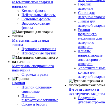
автоматической сварки и
Горелки
наплавки
лазерные
Кислые флюсы
Сопла для
Нейтральные флюсы
лазерной сварки
Основные флюсы
Линзы для
Высокоосновные
лазерной сварки
флюсы
Ролики
подающего
механизма для
Материалы для сварки
лазерного
титана
аппарата
Проволока сплошная
Каналы
Присадочные прутки
направляющие
для лазерного
аппарата
Материалы специального
Уплотнительные
назначения
кольца для
Строжка и резка
лазерной сварки
Припои
Припои оловянно-
Дуговая строжка и
свинцовые
экзотермическая резка
Припои
Воздушно-
высокотехнологичные
дуговая строжка
Олово и баббит