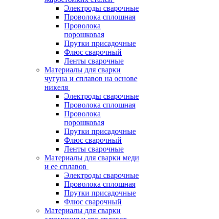
Электроды сварочные
Проволока сплошная
Проволока
порошковая
Прутки присадочные
Флюс сварочный
Ленты сварочные
Материалы для сварки
чугуна и сплавов на основе
никеля
Электроды сварочные
Проволока сплошная
Проволока
порошковая
Прутки присадочные
Флюс сварочный
Ленты сварочные
Материалы для сварки меди
и ее сплавов
Электроды сварочные
Проволока сплошная
Прутки присадочные
Флюс сварочный
Материалы для сварки