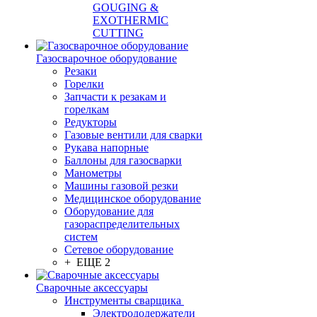
GOUGING &
EXOTHERMIC
CUTTING
Газосварочное оборудование
Резаки
Горелки
Запчасти к резакам и
горелкам
Редукторы
Газовые вентили для сварки
Рукава напорные
Баллоны для газосварки
Манометры
Машины газовой резки
Медицинское оборудование
Оборудование для
газораспределительных
систем
Сетевое оборудование
+ ЕЩЕ 2
Сварочные аксессуары
Инструменты сварщика
Электрододержатели