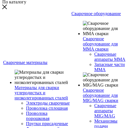
По каталогу
Сварочное оборудование
Сварочное
оборудование для
MMA сварки
Сварочные
аппараты MMA
Сварочные материалы
Запасные части
MMA
Материалы для сварки
Сварочное
углеродистых и
оборудование для
низколегированных сталей
MIG/MAG сварки
Электроды сварочные
Сварочные
Проволока сплошная
аппараты
Проволока
MIG/MAG
порошковая
Механизмы
Прутки присадочные
подачи