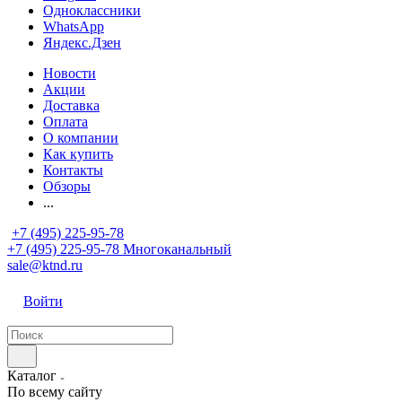
Одноклассники
WhatsApp
Яндекс.Дзен
Новости
Акции
Доставка
Оплата
О компании
Как купить
Контакты
Обзоры
...
+7 (495) 225-95-78
+7 (495) 225-95-78
Многоканальный
sale@ktnd.ru
Войти
Каталог
По всему сайту