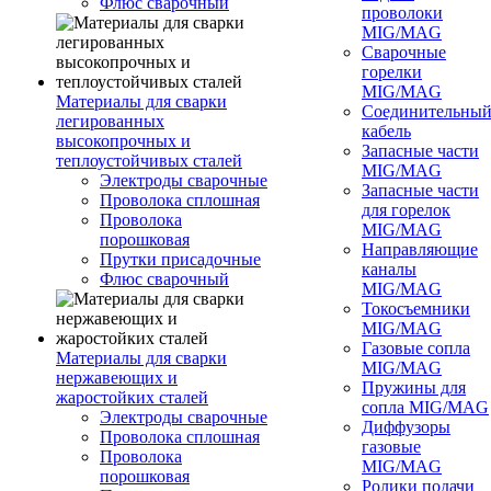
Флюс сварочный
проволоки
MIG/MAG
Сварочные
горелки
MIG/MAG
Материалы для сварки
Соединительны
легированных
кабель
высокопрочных и
Запасные части
теплоустойчивых сталей
MIG/MAG
Электроды сварочные
Запасные части
Проволока сплошная
для горелок
Проволока
MIG/MAG
порошковая
Направляющие
Прутки присадочные
каналы
Флюс сварочный
MIG/MAG
Токосъемники
MIG/MAG
Газовые сопла
Материалы для сварки
MIG/MAG
нержавеющих и
Пружины для
жаростойких сталей
сопла MIG/MAG
Электроды сварочные
Диффузоры
Проволока сплошная
газовые
Проволока
MIG/MAG
порошковая
Ролики подачи