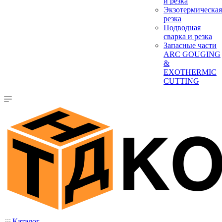
и резка
Экзотермическая
резка
Подводная
сварка и резка
Запасные части
ARC GOUGING
&
EXOTHERMIC
CUTTING
Каталог