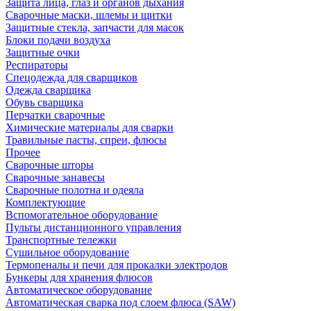
Защита лица, глаз и органов дыхания
Сварочные маски, шлемы и щитки
Защитные стекла, запчасти для масок
Блоки подачи воздуха
Защитные очки
Респираторы
Спецодежда для сварщиков
Одежда сварщика
Обувь сварщика
Перчатки сварочные
Химические материалы для сварки
Травильные пасты, спреи, флюсы
Прочее
Сварочные шторы
Сварочные занавесы
Сварочные полотна и одеяла
Комплектующие
Вспомогательное оборудование
Пульты дистанционного управления
Транспортные тележки
Сушильное оборудование
Термопеналы и печи для прокалки электродов
Бункеры для хранения флюсов
Автоматическое оборудование
Автоматическая сварка под слоем флюса (SAW)