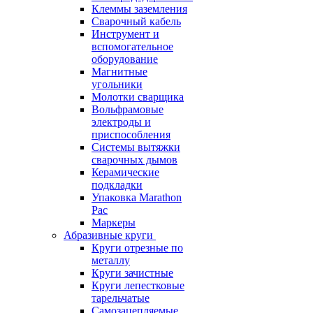
Клеммы заземления
Сварочный кабель
Инструмент и
вспомогательное
оборудование
Магнитные
угольники
Молотки сварщика
Вольфрамовые
электроды и
приспособления
Системы вытяжки
сварочных дымов
Керамические
подкладки
Упаковка Marathon
Pac
Маркеры
Абразивные круги
Круги отрезные по
металлу
Круги зачистные
Круги лепестковые
тарельчатые
Самозацепляемые