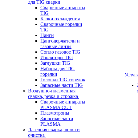
для TIG сварки
Сварочные аппараты
TIG
Блоки охлаждения
Сварочные горелки
TIG
Цанги
Цангодержатели и
газовые линзы
Сопло газовое TIG
Изоляторы TIG
Заглушки TIG
Наборы для TIG
горелки
Услуг
Головки TIG горелок
Запасные части TIG
Воздушно-плазменная
сварка, резка и строжка
Сварочные аппараты
PLASMA CUT
Плазмотроны
Запасные части
PLASMA
Лазерная сварка, резка и
очистка