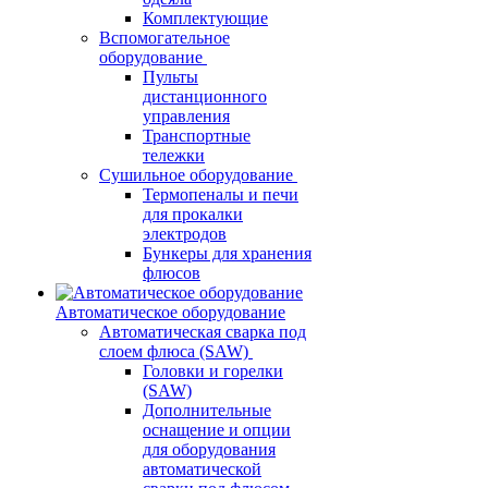
Комплектующие
Вспомогательное
оборудование
Пульты
дистанционного
управления
Транспортные
тележки
Сушильное оборудование
Термопеналы и печи
для прокалки
электродов
Бункеры для хранения
флюсов
Автоматическое оборудование
Автоматическая сварка под
слоем флюса (SAW)
Головки и горелки
(SAW)
Дополнительные
оснащение и опции
для оборудования
автоматической