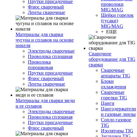
Прутки присадочные
проволоки
Флюс сварочный
MIG/MAG
Ленты сварочные
Шейки горелок
(гусаки)
MIG/MAG
+ ЕЩЕ
Материалы для сварки
чугуна и сплавов на основе
никеля
Электроды сварочные
Сварочное
Проволока сплошная
оборудование для TIG
Проволока
сварки
порошковая
Сварочные
Прутки присадочные
аппараты TIG
Флюс сварочный
Блоки
Ленты сварочные
охлаждения
Сварочные
горелки TIG
Материалы для сварки меди
Цанги
и ее сплавов
Цангодержатели
Электроды сварочные
и газовые линзы
Проволока сплошная
Сопло газовое
Прутки присадочные
TIG
Флюс сварочный
Изоляторы TIG
Заглушки TIG