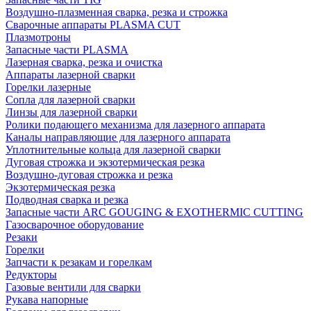
Воздушно-плазменная сварка, резка и строжка
Сварочные аппараты PLASMA CUT
Плазмотроны
Запасные части PLASMA
Лазерная сварка, резка и очистка
Аппараты лазерной сварки
Горелки лазерные
Сопла для лазерной сварки
Линзы для лазерной сварки
Ролики подающего механизма для лазерного аппарата
Каналы направляющие для лазерного аппарата
Уплотнительные кольца для лазерной сварки
Дуговая строжка и экзотермическая резка
Воздушно-дуговая строжка и резка
Экзотермическая резка
Подводная сварка и резка
Запасные части ARC GOUGING & EXOTHERMIC CUTTING
Газосварочное оборудование
Резаки
Горелки
Запчасти к резакам и горелкам
Редукторы
Газовые вентили для сварки
Рукава напорные