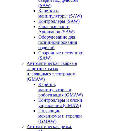
сварки под флюсом
(SAW)
Каретки и
манипуляторы (SAW)
Контроллеры (SAW)
Запасные части
Automation (SAW)
Оборудование для
позиционирования
изделий
Сварочные источники
(SAW)
Автоматическая сварка в
защитных газах
плавящимся электродом
(GMAW)
Каретки,
манипуляторы и
роботизация (GMAW)
Контроллеры и блоки
управления (GMAW)
Подающие
механизмы и горелки
(GMAW)
Автоматическая резка