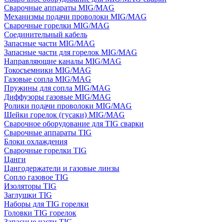
Сварочные аппараты MIG/MAG
Механизмы подачи проволоки MIG/MAG
Сварочные горелки MIG/MAG
Соединительный кабель
Запасные части MIG/MAG
Запасные части для горелок MIG/MAG
Направляющие каналы MIG/MAG
Токосъемники MIG/MAG
Газовые сопла MIG/MAG
Пружины для сопла MIG/MAG
Диффузоры газовые MIG/MAG
Ролики подачи проволоки MIG/MAG
Шейки горелок (гусаки) MIG/MAG
Сварочное оборудование для TIG сварки
Сварочные аппараты TIG
Блоки охлаждения
Сварочные горелки TIG
Цанги
Цангодержатели и газовые линзы
Сопло газовое TIG
Изоляторы TIG
Заглушки TIG
Наборы для TIG горелки
Головки TIG горелок
Запасные части TIG