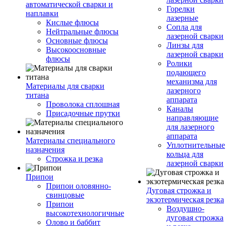
автоматической сварки и
Горелки
наплавки
лазерные
Кислые флюсы
Сопла для
Нейтральные флюсы
лазерной сварки
Основные флюсы
Линзы для
Высокоосновные
лазерной сварки
флюсы
Ролики
подающего
механизма для
Материалы для сварки
лазерного
титана
аппарата
Проволока сплошная
Каналы
Присадочные прутки
направляющие
для лазерного
аппарата
Материалы специального
Уплотнительные
назначения
кольца для
Строжка и резка
лазерной сварки
Припои
Припои оловянно-
Дуговая строжка и
свинцовые
экзотермическая резка
Припои
Воздушно-
высокотехнологичные
дуговая строжка
Олово и баббит