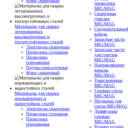
Флюс сварочный
проволоки
MIG/MAG
Сварочные
горелки
MIG/MAG
Материалы для сварки
Соединительны
легированных
кабель
высокопрочных и
Запасные части
теплоустойчивых сталей
MIG/MAG
Электроды сварочные
Запасные части
Проволока сплошная
для горелок
Проволока
MIG/MAG
порошковая
Направляющие
Прутки присадочные
каналы
Флюс сварочный
MIG/MAG
Токосъемники
MIG/MAG
Газовые сопла
Материалы для сварки
MIG/MAG
нержавеющих и
Пружины для
жаростойких сталей
сопла MIG/MAG
Электроды сварочные
Диффузоры
Проволока сплошная
газовые
Проволока
MIG/MAG
порошковая
Ролики подачи