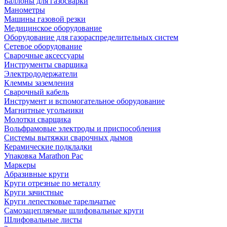
Баллоны для газосварки
Манометры
Машины газовой резки
Медицинское оборудование
Оборудование для газораспределительных систем
Сетевое оборудование
Сварочные аксессуары
Инструменты сварщика
Электрододержатели
Клеммы заземления
Сварочный кабель
Инструмент и вспомогательное оборудование
Магнитные угольники
Молотки сварщика
Вольфрамовые электроды и приспособления
Системы вытяжки сварочных дымов
Керамические подкладки
Упаковка Marathon Pac
Маркеры
Абразивные круги
Круги отрезные по металлу
Круги зачистные
Круги лепестковые тарельчатые
Самозацепляемые шлифовальные круги
Шлифовальные листы