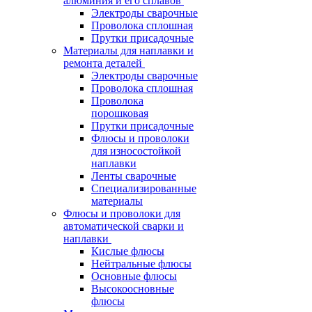
алюминия и его сплавов
Электроды сварочные
Проволока сплошная
Прутки присадочные
Материалы для наплавки и
ремонта деталей
Электроды сварочные
Проволока сплошная
Проволока
порошковая
Прутки присадочные
Флюсы и проволоки
для износостойкой
наплавки
Ленты сварочные
Специализированные
материалы
Флюсы и проволоки для
автоматической сварки и
наплавки
Кислые флюсы
Нейтральные флюсы
Основные флюсы
Высокоосновные
флюсы