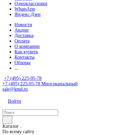
Одноклассники
WhatsApp
Яндекс.Дзен
Новости
Акции
Доставка
Оплата
О компании
Как купить
Контакты
Обзоры
...
+7 (495) 225-95-78
+7 (495) 225-95-78
Многоканальный
sale@ktnd.ru
Войти
Каталог
По всему сайту