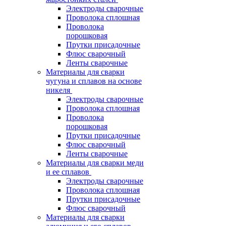
Электроды сварочные
Проволока сплошная
Проволока
порошковая
Прутки присадочные
Флюс сварочный
Ленты сварочные
Материалы для сварки
чугуна и сплавов на основе
никеля
Электроды сварочные
Проволока сплошная
Проволока
порошковая
Прутки присадочные
Флюс сварочный
Ленты сварочные
Материалы для сварки меди
и ее сплавов
Электроды сварочные
Проволока сплошная
Прутки присадочные
Флюс сварочный
Материалы для сварки