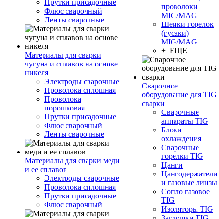
Прутки присадочные
проволоки
Флюс сварочный
MIG/MAG
Ленты сварочные
Шейки горелок
(гусаки)
MIG/MAG
+ ЕЩЕ
Материалы для сварки
чугуна и сплавов на основе
никеля
Электроды сварочные
Сварочное
Проволока сплошная
оборудование для TIG
Проволока
сварки
порошковая
Сварочные
Прутки присадочные
аппараты TIG
Флюс сварочный
Блоки
Ленты сварочные
охлаждения
Сварочные
горелки TIG
Материалы для сварки меди
Цанги
и ее сплавов
Цангодержатели
Электроды сварочные
и газовые линзы
Проволока сплошная
Сопло газовое
Прутки присадочные
TIG
Флюс сварочный
Изоляторы TIG
Заглушки TIG