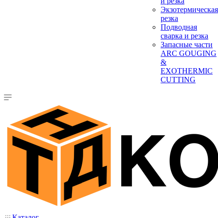
и резка
Экзотермическая
резка
Подводная
сварка и резка
Запасные части
ARC GOUGING
&
EXOTHERMIC
CUTTING
Каталог