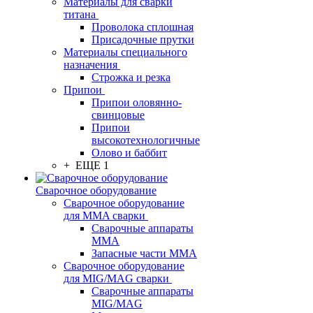
Материалы для сварки
титана
Проволока сплошная
Присадочные прутки
Материалы специального
назначения
Строжка и резка
Припои
Припои оловянно-
свинцовые
Припои
высокотехнологичные
Олово и баббит
+ ЕЩЕ 1
Сварочное оборудование
Сварочное оборудование
для MMA сварки
Сварочные аппараты
MMA
Запасные части MMA
Сварочное оборудование
для MIG/MAG сварки
Сварочные аппараты
MIG/MAG