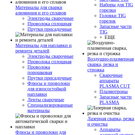
Наборы для TIG
Материалы для сварки
горелки
алюминия и его сплавов
Головки TIG
Электроды сварочные
горелок
Проволока сплошная
Запасные части
Прутки присадочные
TIG
+ ЕЩЕ
Материалы для наплавки и
ремонта деталей
Электроды сварочные
Воздушно-плазменная
Проволока сплошная
сварка, резка и
Проволока
строжка
порошковая
Сварочные
Прутки присадочные
аппараты
Флюсы и проволоки
PLASMA CUT
для износостойкой
Плазмотроны
наплавки
Запасные части
Ленты сварочные
PLASMA
Специализированные
материалы
Лазерная сварка, резка
и очистка
Аппараты
Флюсы и проволоки для
лазерной сварки