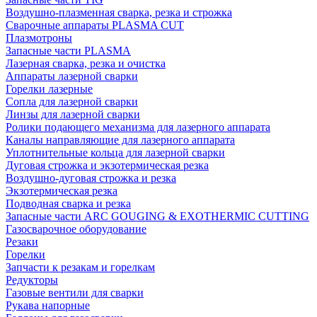
Воздушно-плазменная сварка, резка и строжка
Сварочные аппараты PLASMA CUT
Плазмотроны
Запасные части PLASMA
Лазерная сварка, резка и очистка
Аппараты лазерной сварки
Горелки лазерные
Сопла для лазерной сварки
Линзы для лазерной сварки
Ролики подающего механизма для лазерного аппарата
Каналы направляющие для лазерного аппарата
Уплотнительные кольца для лазерной сварки
Дуговая строжка и экзотермическая резка
Воздушно-дуговая строжка и резка
Экзотермическая резка
Подводная сварка и резка
Запасные части ARC GOUGING & EXOTHERMIC CUTTING
Газосварочное оборудование
Резаки
Горелки
Запчасти к резакам и горелкам
Редукторы
Газовые вентили для сварки
Рукава напорные