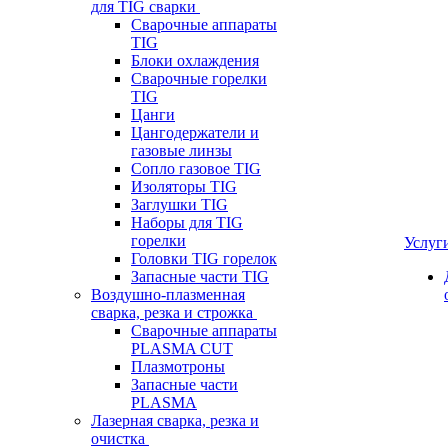
для TIG сварки
Сварочные аппараты
TIG
Блоки охлаждения
Сварочные горелки
TIG
Цанги
Цангодержатели и
газовые линзы
Сопло газовое TIG
Изоляторы TIG
Заглушки TIG
Наборы для TIG
горелки
Услуг
Головки TIG горелок
Запасные части TIG
Воздушно-плазменная
сварка, резка и строжка
Сварочные аппараты
PLASMA CUT
Плазмотроны
Запасные части
PLASMA
Лазерная сварка, резка и
очистка