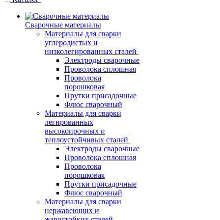
Сварочные материалы
Материалы для сварки
углеродистых и
низколегированных сталей
Электроды сварочные
Проволока сплошная
Проволока
порошковая
Прутки присадочные
Флюс сварочный
Материалы для сварки
легированных
высокопрочных и
теплоустойчивых сталей
Электроды сварочные
Проволока сплошная
Проволока
порошковая
Прутки присадочные
Флюс сварочный
Материалы для сварки
нержавеющих и
жаростойких сталей