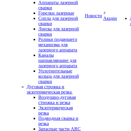
Аппараты лазерной
сварки
Горелки лазерные
Новости
Сопла для лазерной
Акции
сварки
Линзы для лазерной
сварки
Ролики подающего
механизма для
лазерного аппарата
Каналы
направляющие для
лазерного аппарата
Уплотнительные
кольца для лазерной
сварки
Дуговая строжка и
экзотермическая резка
Воздушно-дуговая
строжка и резка
Экзотермическая
резка
Подводная сварка и
резка
Запасные части ARC