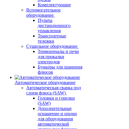
Комплектующие
Вспомогательное
оборудование
Пульты
дистанционного
управления
Транспортные
тележки
Сушильное оборудование
Термопеналы и печи
для прокалки
электродов
Бункеры для хранения
флюсов
Автоматическое оборудование
Автоматическая сварка под
слоем флюса (SAW)
Головки и горелки
(SAW)
Дополнительные
оснащение и опции
для оборудования
автоматической