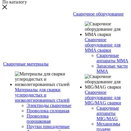
По каталогу
Сварочное оборудование
Сварочное
оборудование для
MMA сварки
Сварочные
аппараты MMA
Сварочные материалы
Запасные части
MMA
Материалы для сварки
Сварочное
углеродистых и
оборудование для
низколегированных сталей
MIG/MAG сварки
Электроды сварочные
Сварочные
Проволока сплошная
аппараты
Проволока
MIG/MAG
порошковая
Механизмы
Прутки присадочные
подачи