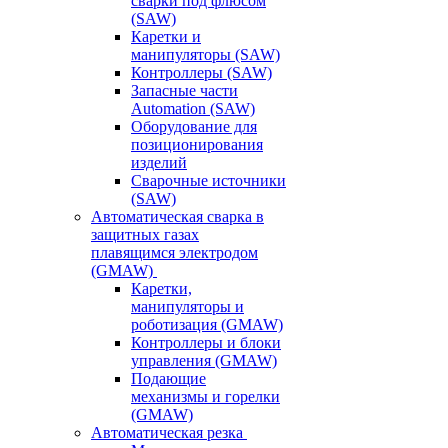
сварки под флюсом
(SAW)
Каретки и
манипуляторы (SAW)
Контроллеры (SAW)
Запасные части
Automation (SAW)
Оборудование для
позиционирования
изделий
Сварочные источники
(SAW)
Автоматическая сварка в
защитных газах
плавящимся электродом
(GMAW)
Каретки,
манипуляторы и
роботизация (GMAW)
Контроллеры и блоки
управления (GMAW)
Подающие
механизмы и горелки
(GMAW)
Автоматическая резка