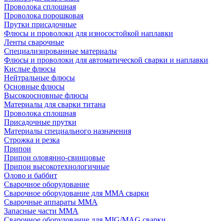
Проволока сплошная
Проволока порошковая
Прутки присадочные
Флюсы и проволоки для износостойкой наплавки
Ленты сварочные
Специализированные материалы
Флюсы и проволоки для автоматической сварки и наплавки
Кислые флюсы
Нейтральные флюсы
Основные флюсы
Высокоосновные флюсы
Материалы для сварки титана
Проволока сплошная
Присадочные прутки
Материалы специального назначения
Строжка и резка
Припои
Припои оловянно-свинцовые
Припои высокотехнологичные
Олово и баббит
Сварочное оборудование
Сварочное оборудование для MMA сварки
Сварочные аппараты MMA
Запасные части MMA
Сварочное оборудование для MIG/MAG сварки