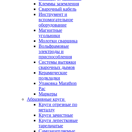
Клеммы заземления
Сварочный кабель
Инструмент и
вспомогательное
оборудование
Магнитные
угольники
Молотки сварщика
Вольфрамовые
электроды и
приспособления
Системы вытяжки
сварочных дымов
Керамические
подкладки
Упаковка Marathon
Pac
Маркеры
Абразивные круги
Круги отрезные по
металлу
Круги зачистные
Круги лепестковые
тарельчатые
Самозацепляемые