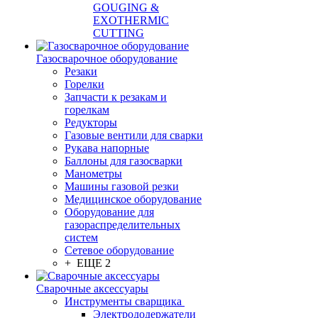
GOUGING &
EXOTHERMIC
CUTTING
Газосварочное оборудование
Резаки
Горелки
Запчасти к резакам и
горелкам
Редукторы
Газовые вентили для сварки
Рукава напорные
Баллоны для газосварки
Манометры
Машины газовой резки
Медицинское оборудование
Оборудование для
газораспределительных
систем
Сетевое оборудование
+ ЕЩЕ 2
Сварочные аксессуары
Инструменты сварщика
Электрододержатели