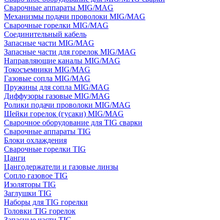
Сварочные аппараты MIG/MAG
Механизмы подачи проволоки MIG/MAG
Сварочные горелки MIG/MAG
Соединительный кабель
Запасные части MIG/MAG
Запасные части для горелок MIG/MAG
Направляющие каналы MIG/MAG
Токосъемники MIG/MAG
Газовые сопла MIG/MAG
Пружины для сопла MIG/MAG
Диффузоры газовые MIG/MAG
Ролики подачи проволоки MIG/MAG
Шейки горелок (гусаки) MIG/MAG
Сварочное оборудование для TIG сварки
Сварочные аппараты TIG
Блоки охлаждения
Сварочные горелки TIG
Цанги
Цангодержатели и газовые линзы
Сопло газовое TIG
Изоляторы TIG
Заглушки TIG
Наборы для TIG горелки
Головки TIG горелок
Запасные части TIG