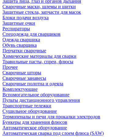
Защита лица, глаз и органов дыхания
Сварочные маски, шлемы и щитки
Защитные стекла, запчасти для масок
Блоки подачи воздуха
Защитные очки
Респираторы
Спецодежда для сварщиков
Одежда сварщика
Обувь сварщика
Перчатки сварочные
Химические материалы для сварки
Травильные пасты, спреи, флюсы
Прочее
Сварочные шторы
Сварочные занавесы
Сварочные полотна и одеяла
Комплектующие
Вспомогательное оборудование
Пульты дистанционного управления
Транспортные тележки
Сушильное оборудование
Термопеналы и печи для прокалки электродов
Бункеры для хранения флюсов
Автоматическое оборудование
Автоматическая сварка под слоем флюса (SAW)