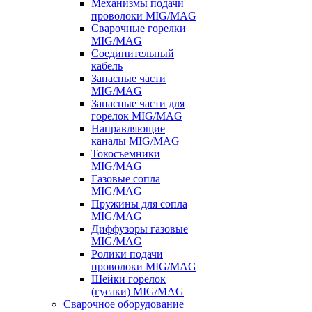
Механизмы подачи
проволоки MIG/MAG
Сварочные горелки
MIG/MAG
Соединительный
кабель
Запасные части
MIG/MAG
Запасные части для
горелок MIG/MAG
Направляющие
каналы MIG/MAG
Токосъемники
MIG/MAG
Газовые сопла
MIG/MAG
Пружины для сопла
MIG/MAG
Диффузоры газовые
MIG/MAG
Ролики подачи
проволоки MIG/MAG
Шейки горелок
(гусаки) MIG/MAG
Сварочное оборудование