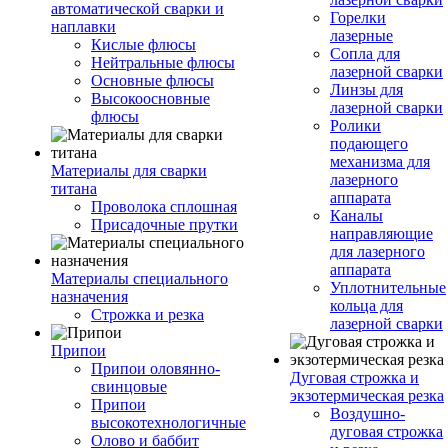
автоматической сварки и
Горелки
наплавки
лазерные
Кислые флюсы
Сопла для
Нейтральные флюсы
лазерной сварки
Основные флюсы
Линзы для
Высокоосновные
лазерной сварки
флюсы
Ролики
подающего
механизма для
Материалы для сварки
лазерного
титана
аппарата
Проволока сплошная
Каналы
Присадочные прутки
направляющие
для лазерного
аппарата
Материалы специального
Уплотнительные
назначения
кольца для
Строжка и резка
лазерной сварки
Припои
Припои оловянно-
Дуговая строжка и
свинцовые
экзотермическая резка
Припои
Воздушно-
высокотехнологичные
дуговая строжка
Олово и баббит