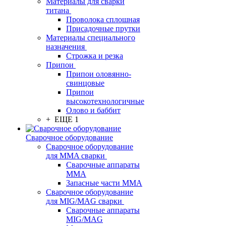
Материалы для сварки
титана
Проволока сплошная
Присадочные прутки
Материалы специального
назначения
Строжка и резка
Припои
Припои оловянно-
свинцовые
Припои
высокотехнологичные
Олово и баббит
+ ЕЩЕ 1
Сварочное оборудование
Сварочное оборудование
для MMA сварки
Сварочные аппараты
MMA
Запасные части MMA
Сварочное оборудование
для MIG/MAG сварки
Сварочные аппараты
MIG/MAG