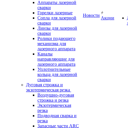
Аппараты лазерной
сварки
Горелки лазерные
Новости
Сопла для лазерной
Акции
сварки
Линзы для лазерной
сварки
Ролики подающего
механизма для
лазерного аппарата
Каналы
направляющие для
лазерного аппарата
Уплотнительные
кольца для лазерной
сварки
Дуговая строжка и
экзотермическая резка
Воздушно-дуговая
строжка и резка
Экзотермическая
резка
Подводная сварка и
резка
Запасные части ARC