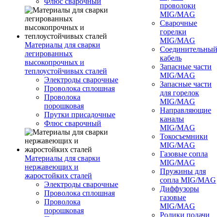
Флюс сварочный
проволоки
MIG/MAG
Сварочные
горелки
MIG/MAG
Материалы для сварки
Соединительны
легированных
кабель
высокопрочных и
Запасные части
теплоустойчивых сталей
MIG/MAG
Электроды сварочные
Запасные части
Проволока сплошная
для горелок
Проволока
MIG/MAG
порошковая
Направляющие
Прутки присадочные
каналы
Флюс сварочный
MIG/MAG
Токосъемники
MIG/MAG
Газовые сопла
Материалы для сварки
MIG/MAG
нержавеющих и
Пружины для
жаростойких сталей
сопла MIG/MAG
Электроды сварочные
Диффузоры
Проволока сплошная
газовые
Проволока
MIG/MAG
порошковая
Ролики подачи