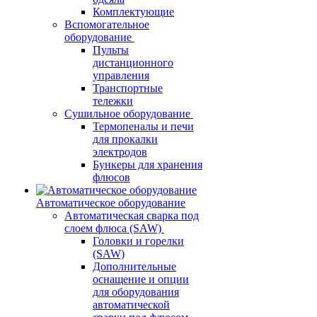
Комплектующие
Вспомогательное
оборудование
Пульты
дистанционного
управления
Транспортные
тележки
Сушильное оборудование
Термопеналы и печи
для прокалки
электродов
Бункеры для хранения
флюсов
Автоматическое оборудование
Автоматическая сварка под
слоем флюса (SAW)
Головки и горелки
(SAW)
Дополнительные
оснащение и опции
для оборудования
автоматической