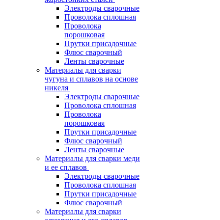
Электроды сварочные
Проволока сплошная
Проволока
порошковая
Прутки присадочные
Флюс сварочный
Ленты сварочные
Материалы для сварки
чугуна и сплавов на основе
никеля
Электроды сварочные
Проволока сплошная
Проволока
порошковая
Прутки присадочные
Флюс сварочный
Ленты сварочные
Материалы для сварки меди
и ее сплавов
Электроды сварочные
Проволока сплошная
Прутки присадочные
Флюс сварочный
Материалы для сварки