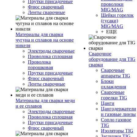
Прутки присадочные
проволоки
Флюс сварочный
MIG/MAG
Ленты сварочные
Шейки горелок
(гусаки)
MIG/MAG
+ ЕЩЕ
Материалы для сварки
чугуна и сплавов на основе
никеля
Электроды сварочные
Сварочное
Проволока сплошная
оборудование для TIG
Проволока
сварки
порошковая
Сварочные
Прутки присадочные
аппараты TIG
Флюс сварочный
Блоки
Ленты сварочные
охлаждения
Сварочные
горелки TIG
Материалы для сварки меди
Цанги
и ее сплавов
Цангодержатели
Электроды сварочные
и газовые линзы
Проволока сплошная
Сопло газовое
Прутки присадочные
TIG
Флюс сварочный
Изоляторы TIG
Заглушки TIG