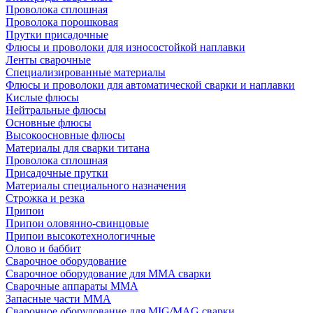
Проволока сплошная
Проволока порошковая
Прутки присадочные
Флюсы и проволоки для износостойкой наплавки
Ленты сварочные
Специализированные материалы
Флюсы и проволоки для автоматической сварки и наплавки
Кислые флюсы
Нейтральные флюсы
Основные флюсы
Высокоосновные флюсы
Материалы для сварки титана
Проволока сплошная
Присадочные прутки
Материалы специального назначения
Строжка и резка
Припои
Припои оловянно-свинцовые
Припои высокотехнологичные
Олово и баббит
Сварочное оборудование
Сварочное оборудование для MMA сварки
Сварочные аппараты MMA
Запасные части MMA
Сварочное оборудование для MIG/MAG сварки