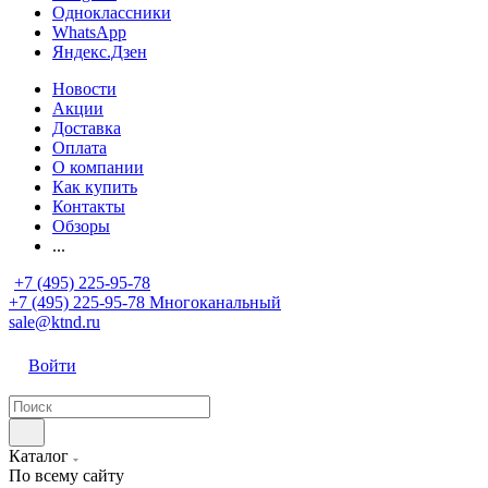
Одноклассники
WhatsApp
Яндекс.Дзен
Новости
Акции
Доставка
Оплата
О компании
Как купить
Контакты
Обзоры
...
+7 (495) 225-95-78
+7 (495) 225-95-78
Многоканальный
sale@ktnd.ru
Войти
Каталог
По всему сайту