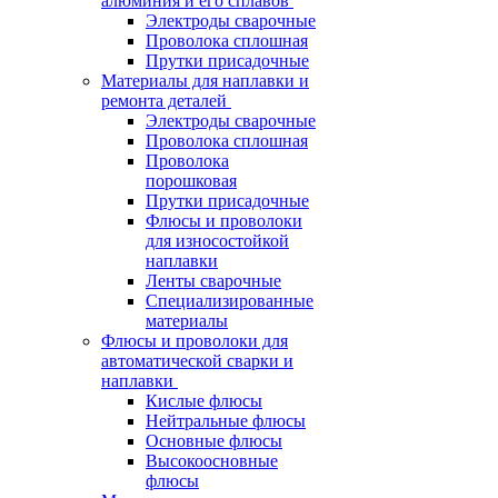
алюминия и его сплавов
Электроды сварочные
Проволока сплошная
Прутки присадочные
Материалы для наплавки и
ремонта деталей
Электроды сварочные
Проволока сплошная
Проволока
порошковая
Прутки присадочные
Флюсы и проволоки
для износостойкой
наплавки
Ленты сварочные
Специализированные
материалы
Флюсы и проволоки для
автоматической сварки и
наплавки
Кислые флюсы
Нейтральные флюсы
Основные флюсы
Высокоосновные
флюсы