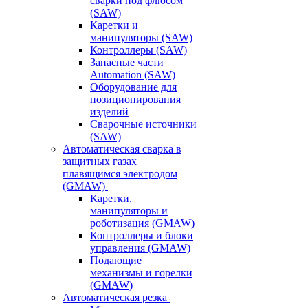
сварки под флюсом
(SAW)
Каретки и
манипуляторы (SAW)
Контроллеры (SAW)
Запасные части
Automation (SAW)
Оборудование для
позиционирования
изделий
Сварочные источники
(SAW)
Автоматическая сварка в
защитных газах
плавящимся электродом
(GMAW)
Каретки,
манипуляторы и
роботизация (GMAW)
Контроллеры и блоки
управления (GMAW)
Подающие
механизмы и горелки
(GMAW)
Автоматическая резка