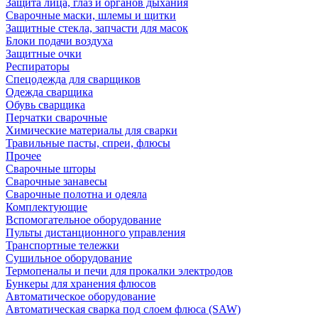
Защита лица, глаз и органов дыхания
Сварочные маски, шлемы и щитки
Защитные стекла, запчасти для масок
Блоки подачи воздуха
Защитные очки
Респираторы
Спецодежда для сварщиков
Одежда сварщика
Обувь сварщика
Перчатки сварочные
Химические материалы для сварки
Травильные пасты, спреи, флюсы
Прочее
Сварочные шторы
Сварочные занавесы
Сварочные полотна и одеяла
Комплектующие
Вспомогательное оборудование
Пульты дистанционного управления
Транспортные тележки
Сушильное оборудование
Термопеналы и печи для прокалки электродов
Бункеры для хранения флюсов
Автоматическое оборудование
Автоматическая сварка под слоем флюса (SAW)