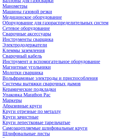
Баллоны для газосварки
Манометры
Машины газовой резки
Медицинское оборудование
Оборудование для газораспределительных систем
Сетевое оборудование
Сварочные аксессуары
Инструменты сварщика
Электрододержатели
Клеммы заземления
Сварочный кабель
Инструмент и вспомогательное оборудование
Магнитные угольники
Молотки сварщика
Вольфрамовые электроды и приспособления
Системы вытяжки сварочных дымов
Керамические подкладки
Упаковка Marathon Pac
Маркеры
Абразивные круги
Круги отрезные по металлу
Круги зачистные
Круги лепестковые тарельчатые
Самозацепляемые шлифовальные круги
Шлифовальные листы