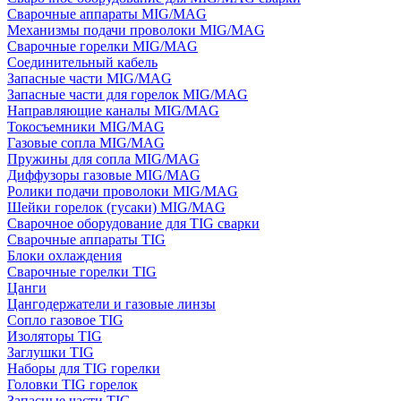
Сварочные аппараты MIG/MAG
Механизмы подачи проволоки MIG/MAG
Сварочные горелки MIG/MAG
Соединительный кабель
Запасные части MIG/MAG
Запасные части для горелок MIG/MAG
Направляющие каналы MIG/MAG
Токосъемники MIG/MAG
Газовые сопла MIG/MAG
Пружины для сопла MIG/MAG
Диффузоры газовые MIG/MAG
Ролики подачи проволоки MIG/MAG
Шейки горелок (гусаки) MIG/MAG
Сварочное оборудование для TIG сварки
Сварочные аппараты TIG
Блоки охлаждения
Сварочные горелки TIG
Цанги
Цангодержатели и газовые линзы
Сопло газовое TIG
Изоляторы TIG
Заглушки TIG
Наборы для TIG горелки
Головки TIG горелок
Запасные части TIG