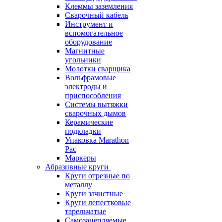
Клеммы заземления
Сварочный кабель
Инструмент и
вспомогательное
оборудование
Магнитные
угольники
Молотки сварщика
Вольфрамовые
электроды и
приспособления
Системы вытяжки
сварочных дымов
Керамические
подкладки
Упаковка Marathon
Pac
Маркеры
Абразивные круги
Круги отрезные по
металлу
Круги зачистные
Круги лепестковые
тарельчатые
Самозацепляемые