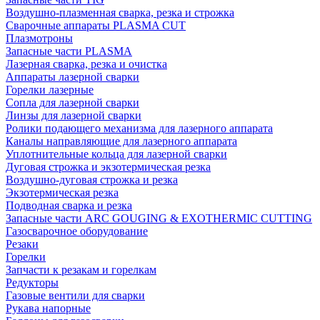
Воздушно-плазменная сварка, резка и строжка
Сварочные аппараты PLASMA CUT
Плазмотроны
Запасные части PLASMA
Лазерная сварка, резка и очистка
Аппараты лазерной сварки
Горелки лазерные
Сопла для лазерной сварки
Линзы для лазерной сварки
Ролики подающего механизма для лазерного аппарата
Каналы направляющие для лазерного аппарата
Уплотнительные кольца для лазерной сварки
Дуговая строжка и экзотермическая резка
Воздушно-дуговая строжка и резка
Экзотермическая резка
Подводная сварка и резка
Запасные части ARC GOUGING & EXOTHERMIC CUTTING
Газосварочное оборудование
Резаки
Горелки
Запчасти к резакам и горелкам
Редукторы
Газовые вентили для сварки
Рукава напорные