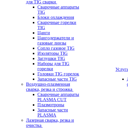
для TIG сварки
Сварочные аппараты
TIG
Блоки охлаждения
Сварочные горелки
TIG
Цанги
Цангодержатели и
газовые линзы
Сопло газовое TIG
Изоляторы TIG
Заглушки TIG
Наборы для TIG
горелки
Услуг
Головки TIG горелок
Запасные части TIG
Воздушно-плазменная
сварка, резка и строжка
Сварочные аппараты
PLASMA CUT
Плазмотроны
Запасные части
PLASMA
Лазерная сварка, резка и
очистка