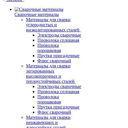
Сварочные материалы
Материалы для сварки
углеродистых и
низколегированных сталей
Электроды сварочные
Проволока сплошная
Проволока
порошковая
Прутки присадочные
Флюс сварочный
Материалы для сварки
легированных
высокопрочных и
теплоустойчивых сталей
Электроды сварочные
Проволока сплошная
Проволока
порошковая
Прутки присадочные
Флюс сварочный
Материалы для сварки
нержавеющих и
жаростойких сталей