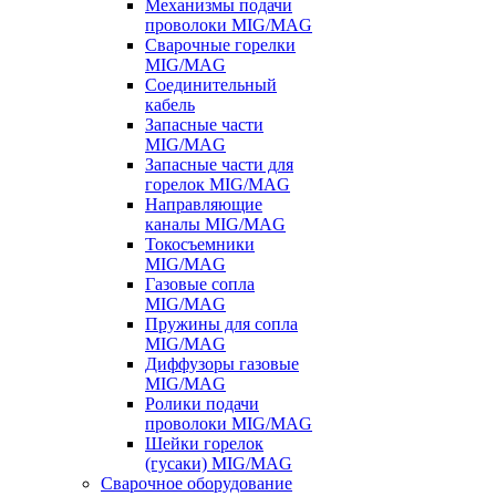
Механизмы подачи
проволоки MIG/MAG
Сварочные горелки
MIG/MAG
Соединительный
кабель
Запасные части
MIG/MAG
Запасные части для
горелок MIG/MAG
Направляющие
каналы MIG/MAG
Токосъемники
MIG/MAG
Газовые сопла
MIG/MAG
Пружины для сопла
MIG/MAG
Диффузоры газовые
MIG/MAG
Ролики подачи
проволоки MIG/MAG
Шейки горелок
(гусаки) MIG/MAG
Сварочное оборудование