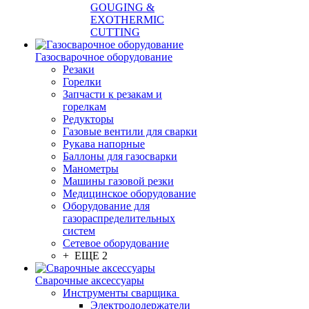
GOUGING &
EXOTHERMIC
CUTTING
Газосварочное оборудование
Резаки
Горелки
Запчасти к резакам и
горелкам
Редукторы
Газовые вентили для сварки
Рукава напорные
Баллоны для газосварки
Манометры
Машины газовой резки
Медицинское оборудование
Оборудование для
газораспределительных
систем
Сетевое оборудование
+ ЕЩЕ 2
Сварочные аксессуары
Инструменты сварщика
Электрододержатели