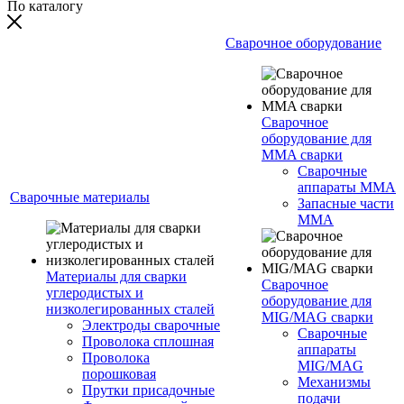
По каталогу
Сварочное оборудование
Сварочное
оборудование для
MMA сварки
Сварочные
аппараты MMA
Сварочные материалы
Запасные части
MMA
Материалы для сварки
Сварочное
углеродистых и
оборудование для
низколегированных сталей
MIG/MAG сварки
Электроды сварочные
Сварочные
Проволока сплошная
аппараты
Проволока
MIG/MAG
порошковая
Механизмы
Прутки присадочные
подачи