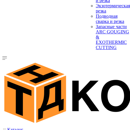
и резка
Экзотермическая
резка
Подводная
сварка и резка
Запасные части
ARC GOUGING
&
EXOTHERMIC
CUTTING
Каталог