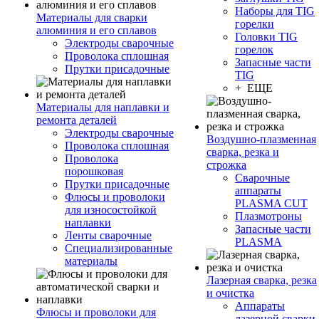
Наборы для TIG
Материалы для сварки
горелки
алюминия и его сплавов
Головки TIG
Электроды сварочные
горелок
Проволока сплошная
Запасные части
Прутки присадочные
TIG
+ ЕЩЕ
Материалы для наплавки и
ремонта деталей
Электроды сварочные
Воздушно-плазменная
Проволока сплошная
сварка, резка и
Проволока
строжка
порошковая
Сварочные
Прутки присадочные
аппараты
Флюсы и проволоки
PLASMA CUT
для износостойкой
Плазмотроны
наплавки
Запасные части
Ленты сварочные
PLASMA
Специализированные
материалы
Лазерная сварка, резка
и очистка
Аппараты
Флюсы и проволоки для
лазерной сварки