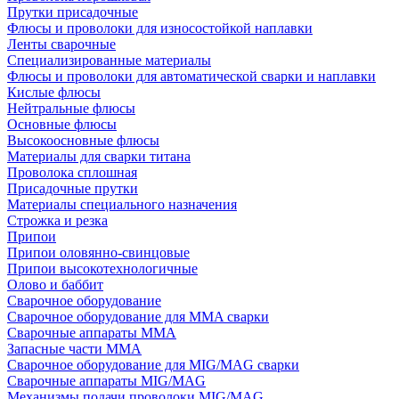
Прутки присадочные
Флюсы и проволоки для износостойкой наплавки
Ленты сварочные
Специализированные материалы
Флюсы и проволоки для автоматической сварки и наплавки
Кислые флюсы
Нейтральные флюсы
Основные флюсы
Высокоосновные флюсы
Материалы для сварки титана
Проволока сплошная
Присадочные прутки
Материалы специального назначения
Строжка и резка
Припои
Припои оловянно-свинцовые
Припои высокотехнологичные
Олово и баббит
Сварочное оборудование
Сварочное оборудование для MMA сварки
Сварочные аппараты MMA
Запасные части MMA
Сварочное оборудование для MIG/MAG сварки
Сварочные аппараты MIG/MAG
Механизмы подачи проволоки MIG/MAG