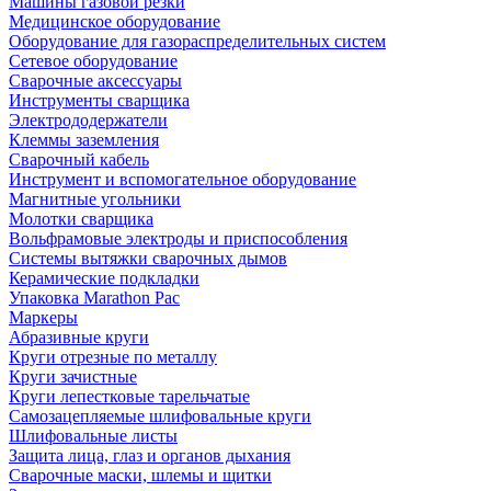
Машины газовой резки
Медицинское оборудование
Оборудование для газораспределительных систем
Сетевое оборудование
Сварочные аксессуары
Инструменты сварщика
Электрододержатели
Клеммы заземления
Сварочный кабель
Инструмент и вспомогательное оборудование
Магнитные угольники
Молотки сварщика
Вольфрамовые электроды и приспособления
Системы вытяжки сварочных дымов
Керамические подкладки
Упаковка Marathon Pac
Маркеры
Абразивные круги
Круги отрезные по металлу
Круги зачистные
Круги лепестковые тарельчатые
Самозацепляемые шлифовальные круги
Шлифовальные листы
Защита лица, глаз и органов дыхания
Сварочные маски, шлемы и щитки