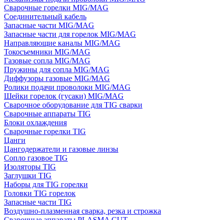
Сварочные горелки MIG/MAG
Соединительный кабель
Запасные части MIG/MAG
Запасные части для горелок MIG/MAG
Направляющие каналы MIG/MAG
Токосъемники MIG/MAG
Газовые сопла MIG/MAG
Пружины для сопла MIG/MAG
Диффузоры газовые MIG/MAG
Ролики подачи проволоки MIG/MAG
Шейки горелок (гусаки) MIG/MAG
Сварочное оборудование для TIG сварки
Сварочные аппараты TIG
Блоки охлаждения
Сварочные горелки TIG
Цанги
Цангодержатели и газовые линзы
Сопло газовое TIG
Изоляторы TIG
Заглушки TIG
Наборы для TIG горелки
Головки TIG горелок
Запасные части TIG
Воздушно-плазменная сварка, резка и строжка
Сварочные аппараты PLASMA CUT