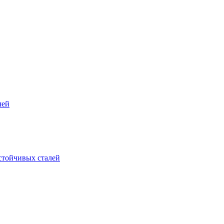
лей
стойчивых сталей