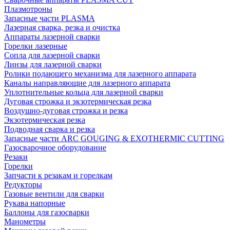
Плазмотроны
Запасные части PLASMA
Лазерная сварка, резка и очистка
Аппараты лазерной сварки
Горелки лазерные
Сопла для лазерной сварки
Линзы для лазерной сварки
Ролики подающего механизма для лазерного аппарата
Каналы направляющие для лазерного аппарата
Уплотнительные кольца для лазерной сварки
Дуговая строжка и экзотермическая резка
Воздушно-дуговая строжка и резка
Экзотермическая резка
Подводная сварка и резка
Запасные части ARC GOUGING & EXOTHERMIC CUTTING
Газосварочное оборудование
Резаки
Горелки
Запчасти к резакам и горелкам
Редукторы
Газовые вентили для сварки
Рукава напорные
Баллоны для газосварки
Манометры