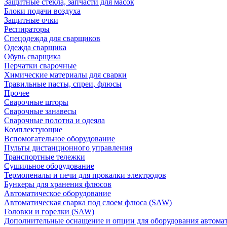
Защитные стекла, запчасти для масок
Блоки подачи воздуха
Защитные очки
Респираторы
Спецодежда для сварщиков
Одежда сварщика
Обувь сварщика
Перчатки сварочные
Химические материалы для сварки
Травильные пасты, спреи, флюсы
Прочее
Сварочные шторы
Сварочные занавесы
Сварочные полотна и одеяла
Комплектующие
Вспомогательное оборудование
Пульты дистанционного управления
Транспортные тележки
Сушильное оборудование
Термопеналы и печи для прокалки электродов
Бункеры для хранения флюсов
Автоматическое оборудование
Автоматическая сварка под слоем флюса (SAW)
Головки и горелки (SAW)
Дополнительные оснащение и опции для оборудования автома