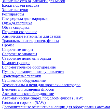
Защитные стекла, запчасти для масок
Блоки подачи воздуха
Защитные очки
Респираторы
Спецодежда для сварщиков
Одежда сварщика
Обувь сварщика
Перчатки сварочные
Химические материалы для сварки
Травильные пасты, спреи, флюсы
Прочее
Сварочные шторы
Сварочные занавесы
Сварочные полотна и одеяла
Комплектующие
Вспомогательное оборудование
Пульты дистанционного управления
Транспортные тележки
Сушильное оборудование
Термопеналы и печи для прокалки электродов
Бункеры для хранения флюсов
Автоматическое оборудование
Автоматическая сварка под слоем флюса (SAW)
Головки и горелки (SAW)
Дополнительные оснащение и опции для оборудования автома