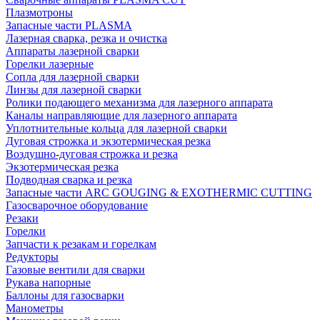
Плазмотроны
Запасные части PLASMA
Лазерная сварка, резка и очистка
Аппараты лазерной сварки
Горелки лазерные
Сопла для лазерной сварки
Линзы для лазерной сварки
Ролики подающего механизма для лазерного аппарата
Каналы направляющие для лазерного аппарата
Уплотнительные кольца для лазерной сварки
Дуговая строжка и экзотермическая резка
Воздушно-дуговая строжка и резка
Экзотермическая резка
Подводная сварка и резка
Запасные части ARC GOUGING & EXOTHERMIC CUTTING
Газосварочное оборудование
Резаки
Горелки
Запчасти к резакам и горелкам
Редукторы
Газовые вентили для сварки
Рукава напорные
Баллоны для газосварки
Манометры