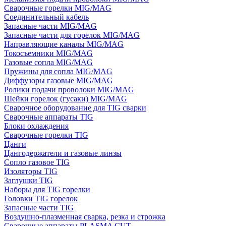
Сварочные горелки MIG/MAG
Соединительный кабель
Запасные части MIG/MAG
Запасные части для горелок MIG/MAG
Направляющие каналы MIG/MAG
Токосъемники MIG/MAG
Газовые сопла MIG/MAG
Пружины для сопла MIG/MAG
Диффузоры газовые MIG/MAG
Ролики подачи проволоки MIG/MAG
Шейки горелок (гусаки) MIG/MAG
Сварочное оборудование для TIG сварки
Сварочные аппараты TIG
Блоки охлаждения
Сварочные горелки TIG
Цанги
Цангодержатели и газовые линзы
Сопло газовое TIG
Изоляторы TIG
Заглушки TIG
Наборы для TIG горелки
Головки TIG горелок
Запасные части TIG
Воздушно-плазменная сварка, резка и строжка
Сварочные аппараты PLASMA CUT