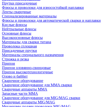
Прутки присадочные
Флюсы и проволоки для износостойкой наплавки
Ленты сварочные
Специализированные материалы
Флюсы и проволоки для автоматической сварки и наплавки
Кислые флюсы
Нейтральные флюсы
Основные флюсы
Высокоосновные флюсы
Материалы для сварки титана
Проволока сплошная
Присадочные прутки
Материалы специального назначения
Строжка и резка
Припои
Припои оловянно-свинцовые
Припои высокотехнологичные
Олово и баббит
Сварочное оборудование
Сварочное оборудование для MMA сварки
Сварочные аппараты MMA
Запасные части MMA
Сварочное оборудование для MIG/MAG сварки
Сварочные аппараты MIG/MAG
Механизмы подачи проволоки MIG/MAG