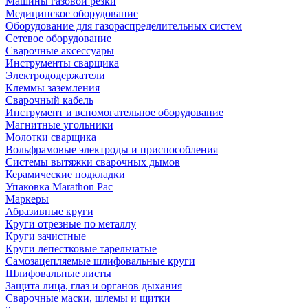
Машины газовой резки
Медицинское оборудование
Оборудование для газораспределительных систем
Сетевое оборудование
Сварочные аксессуары
Инструменты сварщика
Электрододержатели
Клеммы заземления
Сварочный кабель
Инструмент и вспомогательное оборудование
Магнитные угольники
Молотки сварщика
Вольфрамовые электроды и приспособления
Системы вытяжки сварочных дымов
Керамические подкладки
Упаковка Marathon Pac
Маркеры
Абразивные круги
Круги отрезные по металлу
Круги зачистные
Круги лепестковые тарельчатые
Самозацепляемые шлифовальные круги
Шлифовальные листы
Защита лица, глаз и органов дыхания
Сварочные маски, шлемы и щитки