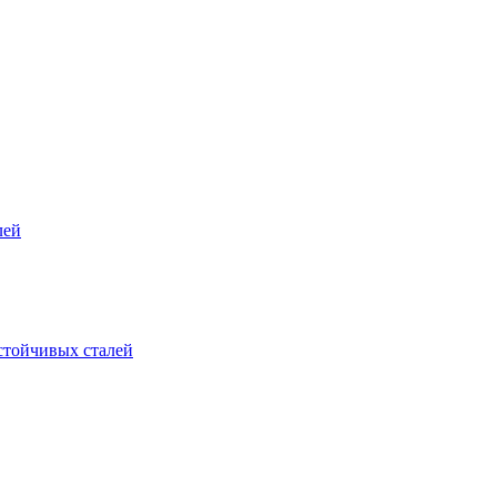
лей
стойчивых сталей