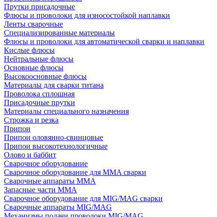
Прутки присадочные
Флюсы и проволоки для износостойкой наплавки
Ленты сварочные
Специализированные материалы
Флюсы и проволоки для автоматической сварки и наплавки
Кислые флюсы
Нейтральные флюсы
Основные флюсы
Высокоосновные флюсы
Материалы для сварки титана
Проволока сплошная
Присадочные прутки
Материалы специального назначения
Строжка и резка
Припои
Припои оловянно-свинцовые
Припои высокотехнологичные
Олово и баббит
Сварочное оборудование
Сварочное оборудование для MMA сварки
Сварочные аппараты MMA
Запасные части MMA
Сварочное оборудование для MIG/MAG сварки
Сварочные аппараты MIG/MAG
Механизмы подачи проволоки MIG/MAG