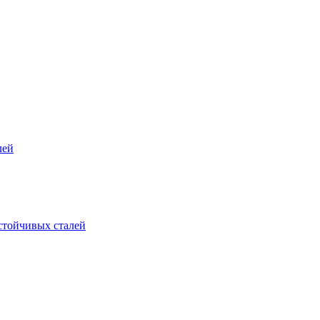
лей
стойчивых сталей