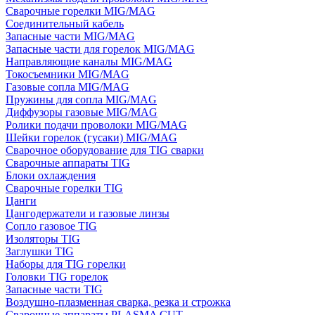
Сварочные горелки MIG/MAG
Соединительный кабель
Запасные части MIG/MAG
Запасные части для горелок MIG/MAG
Направляющие каналы MIG/MAG
Токосъемники MIG/MAG
Газовые сопла MIG/MAG
Пружины для сопла MIG/MAG
Диффузоры газовые MIG/MAG
Ролики подачи проволоки MIG/MAG
Шейки горелок (гусаки) MIG/MAG
Сварочное оборудование для TIG сварки
Сварочные аппараты TIG
Блоки охлаждения
Сварочные горелки TIG
Цанги
Цангодержатели и газовые линзы
Сопло газовое TIG
Изоляторы TIG
Заглушки TIG
Наборы для TIG горелки
Головки TIG горелок
Запасные части TIG
Воздушно-плазменная сварка, резка и строжка
Сварочные аппараты PLASMA CUT