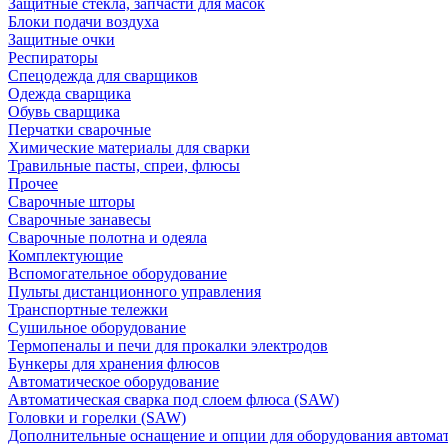
Защитные стекла, запчасти для масок
Блоки подачи воздуха
Защитные очки
Респираторы
Спецодежда для сварщиков
Одежда сварщика
Обувь сварщика
Перчатки сварочные
Химические материалы для сварки
Травильные пасты, спреи, флюсы
Прочее
Сварочные шторы
Сварочные занавесы
Сварочные полотна и одеяла
Комплектующие
Вспомогательное оборудование
Пульты дистанционного управления
Транспортные тележки
Сушильное оборудование
Термопеналы и печи для прокалки электродов
Бункеры для хранения флюсов
Автоматическое оборудование
Автоматическая сварка под слоем флюса (SAW)
Головки и горелки (SAW)
Дополнительные оснащение и опции для оборудования автома