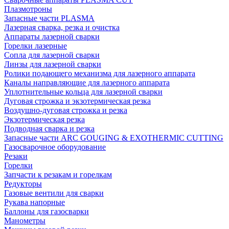
Плазмотроны
Запасные части PLASMA
Лазерная сварка, резка и очистка
Аппараты лазерной сварки
Горелки лазерные
Сопла для лазерной сварки
Линзы для лазерной сварки
Ролики подающего механизма для лазерного аппарата
Каналы направляющие для лазерного аппарата
Уплотнительные кольца для лазерной сварки
Дуговая строжка и экзотермическая резка
Воздушно-дуговая строжка и резка
Экзотермическая резка
Подводная сварка и резка
Запасные части ARC GOUGING & EXOTHERMIC CUTTING
Газосварочное оборудование
Резаки
Горелки
Запчасти к резакам и горелкам
Редукторы
Газовые вентили для сварки
Рукава напорные
Баллоны для газосварки
Манометры