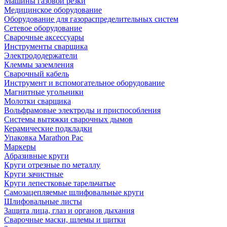
Машины газовой резки
Медицинское оборудование
Оборудование для газораспределительных систем
Сетевое оборудование
Сварочные аксессуары
Инструменты сварщика
Электрододержатели
Клеммы заземления
Сварочный кабель
Инструмент и вспомогательное оборудование
Магнитные угольники
Молотки сварщика
Вольфрамовые электроды и приспособления
Системы вытяжки сварочных дымов
Керамические подкладки
Упаковка Marathon Pac
Маркеры
Абразивные круги
Круги отрезные по металлу
Круги зачистные
Круги лепестковые тарельчатые
Самозацепляемые шлифовальные круги
Шлифовальные листы
Защита лица, глаз и органов дыхания
Сварочные маски, шлемы и щитки