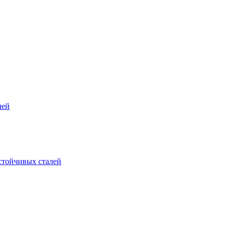
лей
стойчивых сталей