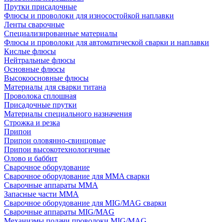
Прутки присадочные
Флюсы и проволоки для износостойкой наплавки
Ленты сварочные
Специализированные материалы
Флюсы и проволоки для автоматической сварки и наплавки
Кислые флюсы
Нейтральные флюсы
Основные флюсы
Высокоосновные флюсы
Материалы для сварки титана
Проволока сплошная
Присадочные прутки
Материалы специального назначения
Строжка и резка
Припои
Припои оловянно-свинцовые
Припои высокотехнологичные
Олово и баббит
Сварочное оборудование
Сварочное оборудование для MMA сварки
Сварочные аппараты MMA
Запасные части MMA
Сварочное оборудование для MIG/MAG сварки
Сварочные аппараты MIG/MAG
Механизмы подачи проволоки MIG/MAG