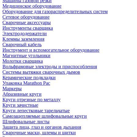
Машины газовой резки
Медицинское оборудование
Оборудование для газораспределительных систем
Сетевое оборудование
Сварочные аксессуары
Инструменты сварщика
Электрододержатели
Клеммы заземления
Сварочный кабель
Инструмент и вспомогательное оборудование
Магнитные угольники
Молотки сварщика
Вольфрамовые электроды и приспособления
Системы вытяжки сварочных дымов
Керамические подкладки
Упаковка Marathon Pac
Маркеры
Абразивные круги
Круги отрезные по металлу
Круги зачистные
Круги лепестковые тарельчатые
Самозацепляемые шлифовальные круги
Шлифовальные листы
Защита лица, глаз и органов дыхания
Сварочные маски, шлемы и щитки