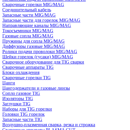
Сварочные горелки MIG/MAG
Соединительный кабель
Запасные части MIG/MAG
Запасные части для горелок MIG/MAG
Направляющие каналы MIG/MAG
Токосъемники MIG/MAG
Газовые сопла MIG/MAG
Пружины для сопла MIG/MAG
Диффузоры газовые MIG/MAG
Ролики подачи проволоки MIG/MAG
Шейки горелок (гусаки) MIG/MAG
Сварочное оборудование для TIG сварки
Сварочные аппараты TIG
Блоки охлаждения
Сварочные горелки TIG
Цанги
Цангодержатели и газовые линзы
Сопло газовое TIG
Изоляторы TIG
Заглушки TIG
Наборы для TIG горелки
Головки TIG горелок
Запасные части TIG
Воздушно-плазменная сварка, резка и строжка
Сварочные аппараты PLASMA CUT