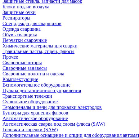
Защитные стекла, запчасти для масок
Блоки подачи воздуха
Защитные очки
Респираторы
Спецодежда для сварщиков
Одежда сварщика
Обувь сварщика
Перчатки сварочные
Химические материалы для сварки
Травильные пасты, спреи, флюсы
Прочее
Сварочные шторы
Сварочные занавесы
Сварочные полотна и одеяла
Комплектующие
Вспомогательное оборудование
Пульты дистанционного управления
Транспортные тележки
Сушильное оборудование
Термопеналы и печи для прокалки электродов
Бункеры для хранения флюсов
Автоматическое оборудование
Автоматическая сварка под слоем флюса (SAW)
Головки и горелки (SAW)
Дополнительные оснащение и опции для оборудования автома