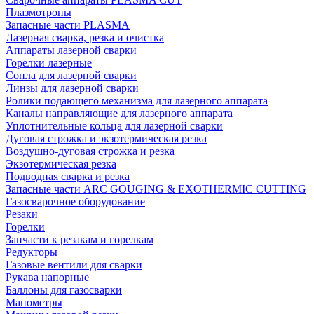
Плазмотроны
Запасные части PLASMA
Лазерная сварка, резка и очистка
Аппараты лазерной сварки
Горелки лазерные
Сопла для лазерной сварки
Линзы для лазерной сварки
Ролики подающего механизма для лазерного аппарата
Каналы направляющие для лазерного аппарата
Уплотнительные кольца для лазерной сварки
Дуговая строжка и экзотермическая резка
Воздушно-дуговая строжка и резка
Экзотермическая резка
Подводная сварка и резка
Запасные части ARC GOUGING & EXOTHERMIC CUTTING
Газосварочное оборудование
Резаки
Горелки
Запчасти к резакам и горелкам
Редукторы
Газовые вентили для сварки
Рукава напорные
Баллоны для газосварки
Манометры