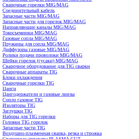
Сварочные горелки MIG/MAG
Соединительный кабель
Запасные части MIG/MAG
Запасные части для горелок MIG/MAG
Направляющие каналы MIG/MAG
Токосъемники MIG/MAG
Газовые сопла MIG/MAG
Пружины для сопла MIG/MAG
Диффузоры газовые MIG/MAG
Ролики подачи проволоки MIG/MAG
Шейки горелок (гусаки) MIG/MAG
Сварочное оборудование для TIG сварки
Сварочные аппараты TIG
Блоки охлаждения
Сварочные горелки TIG
Цанги
Цангодержатели и газовые линзы
Сопло газовое TIG
Изоляторы TIG
Заглушки TIG
Наборы для TIG горелки
Головки TIG горелок
Запасные части TIG
Воздушно-плазменная сварка, резка и строжка
Сварочные аппараты PLASMA CUT