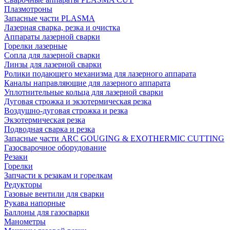
Плазмотроны
Запасные части PLASMA
Лазерная сварка, резка и очистка
Аппараты лазерной сварки
Горелки лазерные
Сопла для лазерной сварки
Линзы для лазерной сварки
Ролики подающего механизма для лазерного аппарата
Каналы направляющие для лазерного аппарата
Уплотнительные кольца для лазерной сварки
Дуговая строжка и экзотермическая резка
Воздушно-дуговая строжка и резка
Экзотермическая резка
Подводная сварка и резка
Запасные части ARC GOUGING & EXOTHERMIC CUTTING
Газосварочное оборудование
Резаки
Горелки
Запчасти к резакам и горелкам
Редукторы
Газовые вентили для сварки
Рукава напорные
Баллоны для газосварки
Манометры