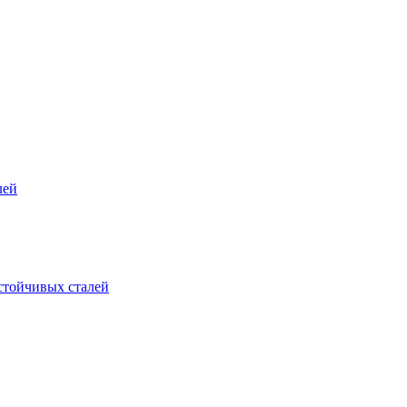
лей
стойчивых сталей