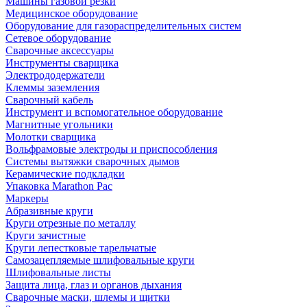
Машины газовой резки
Медицинское оборудование
Оборудование для газораспределительных систем
Сетевое оборудование
Сварочные аксессуары
Инструменты сварщика
Электрододержатели
Клеммы заземления
Сварочный кабель
Инструмент и вспомогательное оборудование
Магнитные угольники
Молотки сварщика
Вольфрамовые электроды и приспособления
Системы вытяжки сварочных дымов
Керамические подкладки
Упаковка Marathon Pac
Маркеры
Абразивные круги
Круги отрезные по металлу
Круги зачистные
Круги лепестковые тарельчатые
Самозацепляемые шлифовальные круги
Шлифовальные листы
Защита лица, глаз и органов дыхания
Сварочные маски, шлемы и щитки