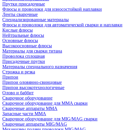
Прутки присадочные
Флюсы и проволоки для износостойкой наплавки
Ленты сварочные
Специализированные материалы
Флюсы и проволоки для автоматической сварки и наплавки
Кислые флюсы
Нейтральные флюсы
Основные флюсы
Высокоосновные флюсы
Материалы для сварки титана
Проволока сплошная
Присадочные прутки
Материалы специального назначения
Строжка и резка
Припои
Припои оловянно-свинцовые
Припои высокотехнологичные
Олово и баббит
Сварочное оборудование
Сварочное оборудование для MMA сварки
Сварочные аппараты MMA
Запасные части MMA
Сварочное оборудование для MIG/MAG сварки
Сварочные аппараты MIG/MAG
Механизмы подачи проволоки MIG/MAG