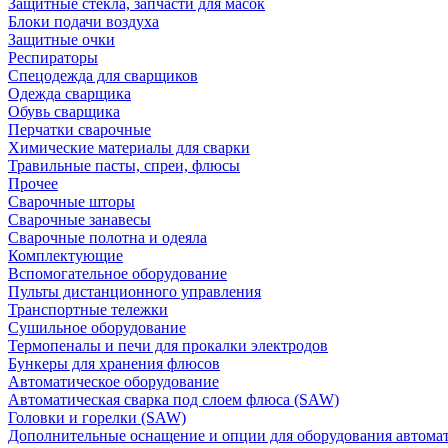
Защитные стекла, запчасти для масок
Блоки подачи воздуха
Защитные очки
Респираторы
Спецодежда для сварщиков
Одежда сварщика
Обувь сварщика
Перчатки сварочные
Химические материалы для сварки
Травильные пасты, спреи, флюсы
Прочее
Сварочные шторы
Сварочные занавесы
Сварочные полотна и одеяла
Комплектующие
Вспомогательное оборудование
Пульты дистанционного управления
Транспортные тележки
Сушильное оборудование
Термопеналы и печи для прокалки электродов
Бункеры для хранения флюсов
Автоматическое оборудование
Автоматическая сварка под слоем флюса (SAW)
Головки и горелки (SAW)
Дополнительные оснащение и опции для оборудования автома