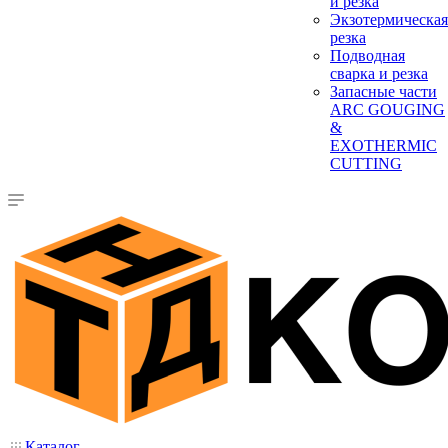
и резка
Экзотермическая
резка
Подводная
сварка и резка
Запасные части
ARC GOUGING
&
EXOTHERMIC
CUTTING
Каталог