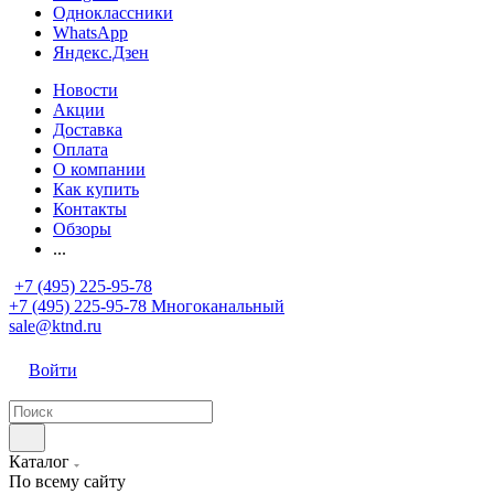
Одноклассники
WhatsApp
Яндекс.Дзен
Новости
Акции
Доставка
Оплата
О компании
Как купить
Контакты
Обзоры
...
+7 (495) 225-95-78
+7 (495) 225-95-78
Многоканальный
sale@ktnd.ru
Войти
Каталог
По всему сайту