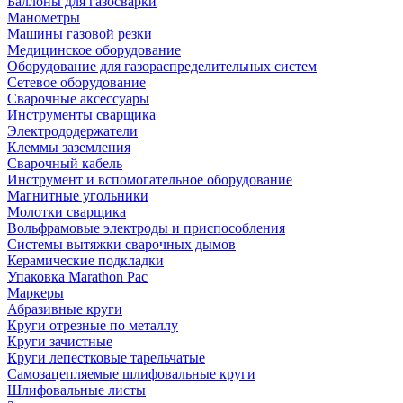
Баллоны для газосварки
Манометры
Машины газовой резки
Медицинское оборудование
Оборудование для газораспределительных систем
Сетевое оборудование
Сварочные аксессуары
Инструменты сварщика
Электрододержатели
Клеммы заземления
Сварочный кабель
Инструмент и вспомогательное оборудование
Магнитные угольники
Молотки сварщика
Вольфрамовые электроды и приспособления
Системы вытяжки сварочных дымов
Керамические подкладки
Упаковка Marathon Pac
Маркеры
Абразивные круги
Круги отрезные по металлу
Круги зачистные
Круги лепестковые тарельчатые
Самозацепляемые шлифовальные круги
Шлифовальные листы