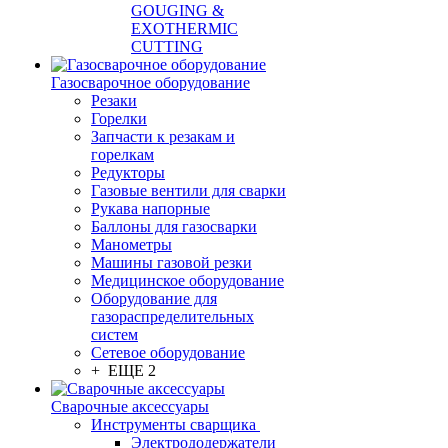
GOUGING &
EXOTHERMIC
CUTTING
Газосварочное оборудование
Резаки
Горелки
Запчасти к резакам и
горелкам
Редукторы
Газовые вентили для сварки
Рукава напорные
Баллоны для газосварки
Манометры
Машины газовой резки
Медицинское оборудование
Оборудование для
газораспределительных
систем
Сетевое оборудование
+ ЕЩЕ 2
Сварочные аксессуары
Инструменты сварщика
Электрододержатели