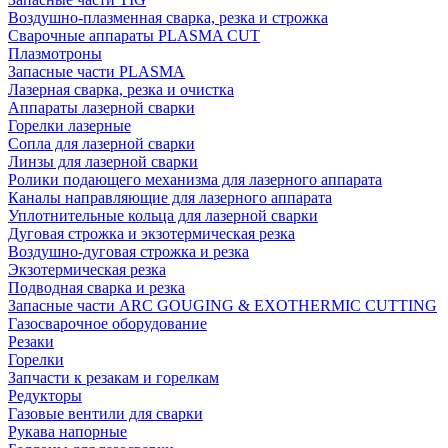
Воздушно-плазменная сварка, резка и строжка
Сварочные аппараты PLASMA CUT
Плазмотроны
Запасные части PLASMA
Лазерная сварка, резка и очистка
Аппараты лазерной сварки
Горелки лазерные
Сопла для лазерной сварки
Линзы для лазерной сварки
Ролики подающего механизма для лазерного аппарата
Каналы направляющие для лазерного аппарата
Уплотнительные кольца для лазерной сварки
Дуговая строжка и экзотермическая резка
Воздушно-дуговая строжка и резка
Экзотермическая резка
Подводная сварка и резка
Запасные части ARC GOUGING & EXOTHERMIC CUTTING
Газосварочное оборудование
Резаки
Горелки
Запчасти к резакам и горелкам
Редукторы
Газовые вентили для сварки
Рукава напорные