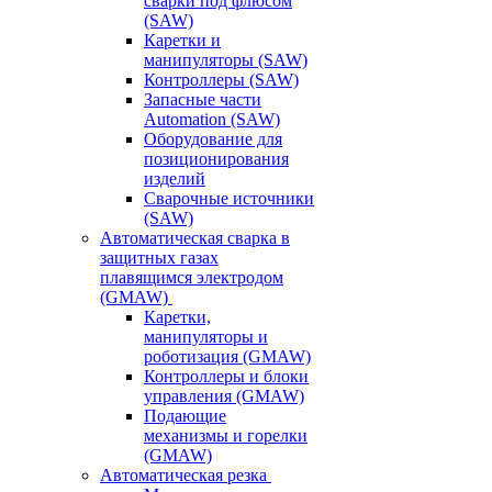
сварки под флюсом
(SAW)
Каретки и
манипуляторы (SAW)
Контроллеры (SAW)
Запасные части
Automation (SAW)
Оборудование для
позиционирования
изделий
Сварочные источники
(SAW)
Автоматическая сварка в
защитных газах
плавящимся электродом
(GMAW)
Каретки,
манипуляторы и
роботизация (GMAW)
Контроллеры и блоки
управления (GMAW)
Подающие
механизмы и горелки
(GMAW)
Автоматическая резка