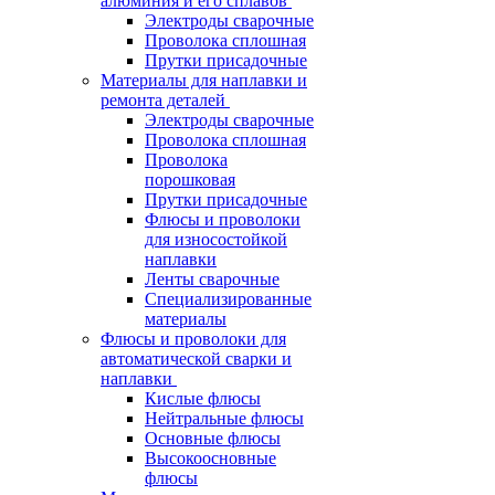
алюминия и его сплавов
Электроды сварочные
Проволока сплошная
Прутки присадочные
Материалы для наплавки и
ремонта деталей
Электроды сварочные
Проволока сплошная
Проволока
порошковая
Прутки присадочные
Флюсы и проволоки
для износостойкой
наплавки
Ленты сварочные
Специализированные
материалы
Флюсы и проволоки для
автоматической сварки и
наплавки
Кислые флюсы
Нейтральные флюсы
Основные флюсы
Высокоосновные
флюсы