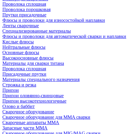
Проволока сплошная
Проволока порошковая
Прутки присадочные
Флюсы и проволоки для износостойкой наплавки
Ленты сварочные
Специализированные материалы
Флюсы и проволоки для автоматической сварки и наплавки
Кислые флюсы
Нейтральные флюсы
Основные флюсы
Высокоосновные флюсы
Материалы для сварки титана
Проволока сплошная
Присадочные прутки
Материалы специального назначения
Строжка и резка
Припои
Припои оловянно-свинцовые
Припои высокотехнологичные
Олово и баббит
Сварочное оборудование
Сварочное оборудование для MMA сварки
Сварочные аппараты MMA
Запасные части MMA
Сварочное оборудование для MIG/MAG сварки