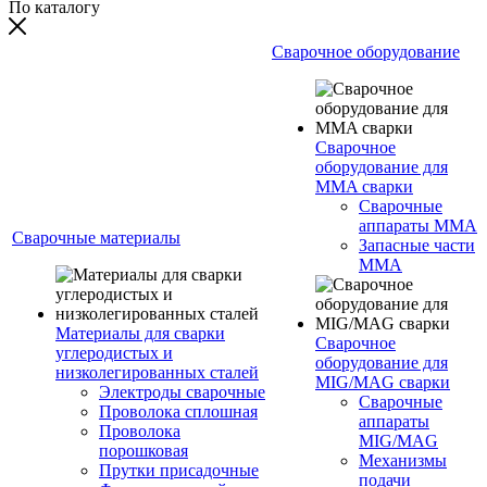
По каталогу
Сварочное оборудование
Сварочное
оборудование для
MMA сварки
Сварочные
аппараты MMA
Сварочные материалы
Запасные части
MMA
Материалы для сварки
Сварочное
углеродистых и
оборудование для
низколегированных сталей
MIG/MAG сварки
Электроды сварочные
Сварочные
Проволока сплошная
аппараты
Проволока
MIG/MAG
порошковая
Механизмы
Прутки присадочные
подачи