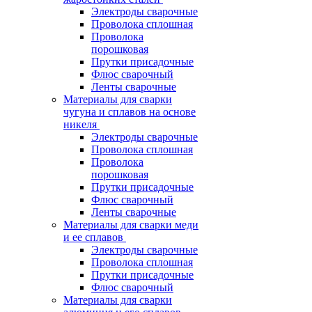
Электроды сварочные
Проволока сплошная
Проволока
порошковая
Прутки присадочные
Флюс сварочный
Ленты сварочные
Материалы для сварки
чугуна и сплавов на основе
никеля
Электроды сварочные
Проволока сплошная
Проволока
порошковая
Прутки присадочные
Флюс сварочный
Ленты сварочные
Материалы для сварки меди
и ее сплавов
Электроды сварочные
Проволока сплошная
Прутки присадочные
Флюс сварочный
Материалы для сварки