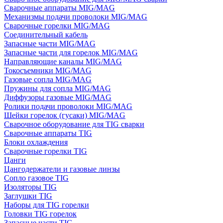
Сварочные аппараты MIG/MAG
Механизмы подачи проволоки MIG/MAG
Сварочные горелки MIG/MAG
Соединительный кабель
Запасные части MIG/MAG
Запасные части для горелок MIG/MAG
Направляющие каналы MIG/MAG
Токосъемники MIG/MAG
Газовые сопла MIG/MAG
Пружины для сопла MIG/MAG
Диффузоры газовые MIG/MAG
Ролики подачи проволоки MIG/MAG
Шейки горелок (гусаки) MIG/MAG
Сварочное оборудование для TIG сварки
Сварочные аппараты TIG
Блоки охлаждения
Сварочные горелки TIG
Цанги
Цангодержатели и газовые линзы
Сопло газовое TIG
Изоляторы TIG
Заглушки TIG
Наборы для TIG горелки
Головки TIG горелок
Запасные части TIG