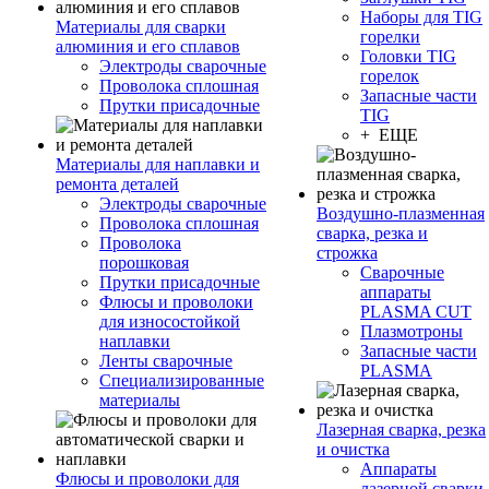
Наборы для TIG
Материалы для сварки
горелки
алюминия и его сплавов
Головки TIG
Электроды сварочные
горелок
Проволока сплошная
Запасные части
Прутки присадочные
TIG
+ ЕЩЕ
Материалы для наплавки и
ремонта деталей
Электроды сварочные
Воздушно-плазменная
Проволока сплошная
сварка, резка и
Проволока
строжка
порошковая
Сварочные
Прутки присадочные
аппараты
Флюсы и проволоки
PLASMA CUT
для износостойкой
Плазмотроны
наплавки
Запасные части
Ленты сварочные
PLASMA
Специализированные
материалы
Лазерная сварка, резка
и очистка
Аппараты
Флюсы и проволоки для
лазерной сварки