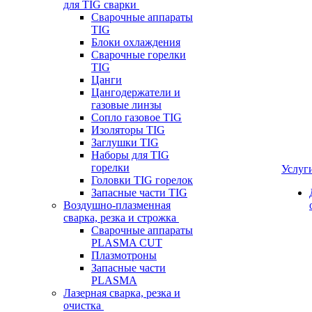
для TIG сварки
Сварочные аппараты
TIG
Блоки охлаждения
Сварочные горелки
TIG
Цанги
Цангодержатели и
газовые линзы
Сопло газовое TIG
Изоляторы TIG
Заглушки TIG
Наборы для TIG
горелки
Услуг
Головки TIG горелок
Запасные части TIG
Воздушно-плазменная
сварка, резка и строжка
Сварочные аппараты
PLASMA CUT
Плазмотроны
Запасные части
PLASMA
Лазерная сварка, резка и
очистка