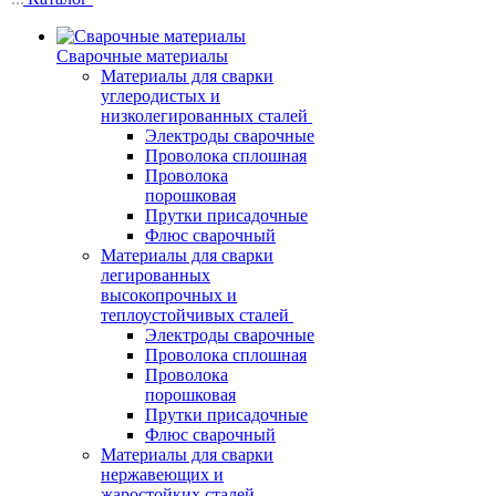
Сварочные материалы
Материалы для сварки
углеродистых и
низколегированных сталей
Электроды сварочные
Проволока сплошная
Проволока
порошковая
Прутки присадочные
Флюс сварочный
Материалы для сварки
легированных
высокопрочных и
теплоустойчивых сталей
Электроды сварочные
Проволока сплошная
Проволока
порошковая
Прутки присадочные
Флюс сварочный
Материалы для сварки
нержавеющих и
жаростойких сталей