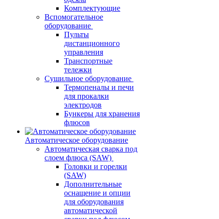
Комплектующие
Вспомогательное
оборудование
Пульты
дистанционного
управления
Транспортные
тележки
Сушильное оборудование
Термопеналы и печи
для прокалки
электродов
Бункеры для хранения
флюсов
Автоматическое оборудование
Автоматическая сварка под
слоем флюса (SAW)
Головки и горелки
(SAW)
Дополнительные
оснащение и опции
для оборудования
автоматической