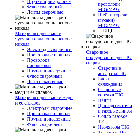
Прутки присадочные
проволоки
Флюс сварочный
MIG/MAG
Ленты сварочные
Шейки горелок
(гусаки)
MIG/MAG
+ ЕЩЕ
Материалы для сварки
чугуна и сплавов на основе
никеля
Электроды сварочные
Сварочное
Проволока сплошная
оборудование для TIG
Проволока
сварки
порошковая
Сварочные
Прутки присадочные
аппараты TIG
Флюс сварочный
Блоки
Ленты сварочные
охлаждения
Сварочные
горелки TIG
Материалы для сварки меди
Цанги
и ее сплавов
Цангодержатели
Электроды сварочные
и газовые линзы
Проволока сплошная
Сопло газовое
Прутки присадочные
TIG
Флюс сварочный
Изоляторы TIG
Заглушки TIG