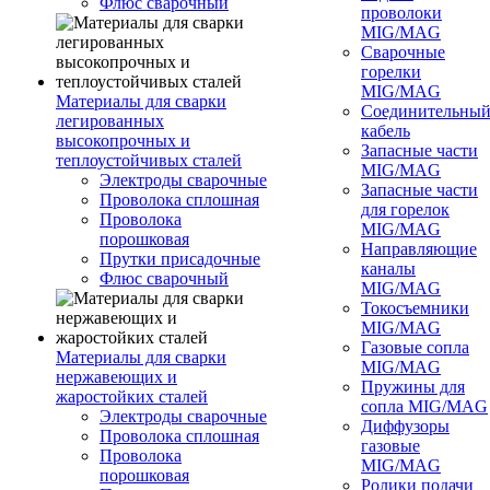
Флюс сварочный
проволоки
MIG/MAG
Сварочные
горелки
MIG/MAG
Материалы для сварки
Соединительны
легированных
кабель
высокопрочных и
Запасные части
теплоустойчивых сталей
MIG/MAG
Электроды сварочные
Запасные части
Проволока сплошная
для горелок
Проволока
MIG/MAG
порошковая
Направляющие
Прутки присадочные
каналы
Флюс сварочный
MIG/MAG
Токосъемники
MIG/MAG
Газовые сопла
Материалы для сварки
MIG/MAG
нержавеющих и
Пружины для
жаростойких сталей
сопла MIG/MAG
Электроды сварочные
Диффузоры
Проволока сплошная
газовые
Проволока
MIG/MAG
порошковая
Ролики подачи