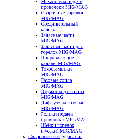
Механизмы подачи
проволоки MIG/MAG
Сварочные горелки
MIG/MAG
Соединительный
кабель
Запасные части
MIG/MAG
Запасные части для
горелок MIG/MAG
Направляющие
каналы MIG/MAG
Токосъемники
MIG/MAG
Газовые сопла
MIG/MAG
Пружины для сопла
MIG/MAG
Диффузоры газовые
MIG/MAG
Ролики подачи
проволоки MIG/MAG
Шейки горелок
(гусаки) MIG/MAG
Сварочное оборудование