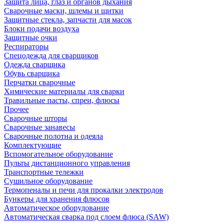
Защита лица, глаз и органов дыхания
Сварочные маски, шлемы и щитки
Защитные стекла, запчасти для масок
Блоки подачи воздуха
Защитные очки
Респираторы
Спецодежда для сварщиков
Одежда сварщика
Обувь сварщика
Перчатки сварочные
Химические материалы для сварки
Травильные пасты, спреи, флюсы
Прочее
Сварочные шторы
Сварочные занавесы
Сварочные полотна и одеяла
Комплектующие
Вспомогательное оборудование
Пульты дистанционного управления
Транспортные тележки
Сушильное оборудование
Термопеналы и печи для прокалки электродов
Бункеры для хранения флюсов
Автоматическое оборудование
Автоматическая сварка под слоем флюса (SAW)