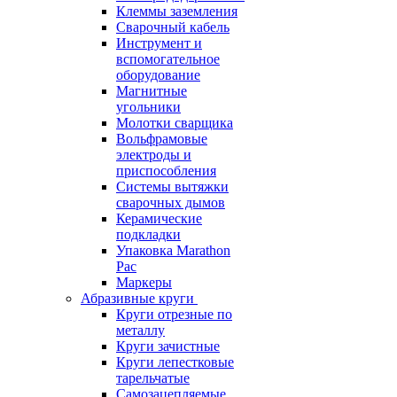
Клеммы заземления
Сварочный кабель
Инструмент и
вспомогательное
оборудование
Магнитные
угольники
Молотки сварщика
Вольфрамовые
электроды и
приспособления
Системы вытяжки
сварочных дымов
Керамические
подкладки
Упаковка Marathon
Pac
Маркеры
Абразивные круги
Круги отрезные по
металлу
Круги зачистные
Круги лепестковые
тарельчатые
Самозацепляемые