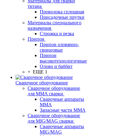
Материалы для сварки
титана
Проволока сплошная
Присадочные прутки
Материалы специального
назначения
Строжка и резка
Припои
Припои оловянно-
свинцовые
Припои
высокотехнологичные
Олово и баббит
+ ЕЩЕ 1
Сварочное оборудование
Сварочное оборудование
для MMA сварки
Сварочные аппараты
MMA
Запасные части MMA
Сварочное оборудование
для MIG/MAG сварки
Сварочные аппараты
MIG/MAG