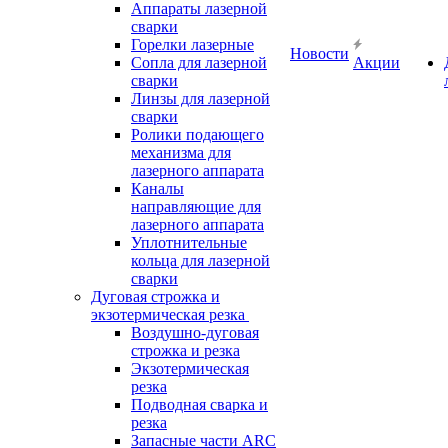
Аппараты лазерной
сварки
Горелки лазерные
Новости
Сопла для лазерной
Акции
сварки
Линзы для лазерной
сварки
Ролики подающего
механизма для
лазерного аппарата
Каналы
направляющие для
лазерного аппарата
Уплотнительные
кольца для лазерной
сварки
Дуговая строжка и
экзотермическая резка
Воздушно-дуговая
строжка и резка
Экзотермическая
резка
Подводная сварка и
резка
Запасные части ARC