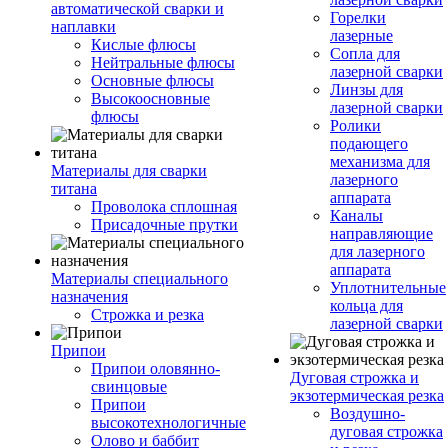
автоматической сварки и
Горелки
наплавки
лазерные
Кислые флюсы
Сопла для
Нейтральные флюсы
лазерной сварки
Основные флюсы
Линзы для
Высокоосновные
лазерной сварки
флюсы
Ролики
подающего
механизма для
Материалы для сварки
лазерного
титана
аппарата
Проволока сплошная
Каналы
Присадочные прутки
направляющие
для лазерного
аппарата
Материалы специального
Уплотнительные
назначения
кольца для
Строжка и резка
лазерной сварки
Припои
Припои оловянно-
Дуговая строжка и
свинцовые
экзотермическая резка
Припои
Воздушно-
высокотехнологичные
дуговая строжка
Олово и баббит