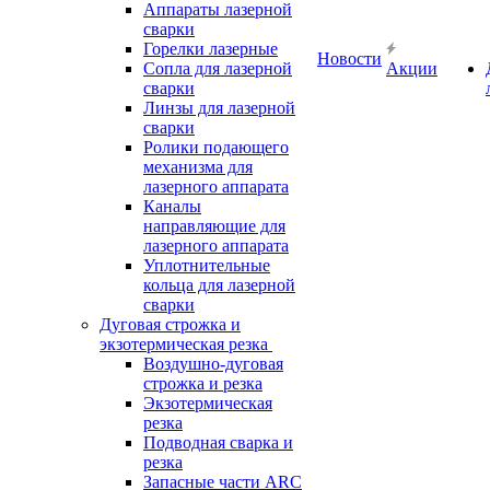
Аппараты лазерной
сварки
Горелки лазерные
Новости
Сопла для лазерной
Акции
сварки
Линзы для лазерной
сварки
Ролики подающего
механизма для
лазерного аппарата
Каналы
направляющие для
лазерного аппарата
Уплотнительные
кольца для лазерной
сварки
Дуговая строжка и
экзотермическая резка
Воздушно-дуговая
строжка и резка
Экзотермическая
резка
Подводная сварка и
резка
Запасные части ARC