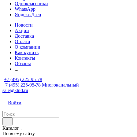
Одноклассники
WhatsApp
Яндекс.Дзен
Новости
Акции
Доставка
Оплата
О компании
Как купить
Контакты
Обзоры
...
+7 (495) 225-95-78
+7 (495) 225-95-78
Многоканальный
sale@ktnd.ru
Войти
Каталог
По всему сайту