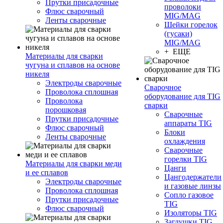
Прутки присадочные
проволоки
Флюс сварочный
MIG/MAG
Ленты сварочные
Шейки горелок
(гусаки)
MIG/MAG
+ ЕЩЕ
Материалы для сварки
чугуна и сплавов на основе
никеля
Электроды сварочные
Сварочное
Проволока сплошная
оборудование для TIG
Проволока
сварки
порошковая
Сварочные
Прутки присадочные
аппараты TIG
Флюс сварочный
Блоки
Ленты сварочные
охлаждения
Сварочные
горелки TIG
Материалы для сварки меди
Цанги
и ее сплавов
Цангодержатели
Электроды сварочные
и газовые линзы
Проволока сплошная
Сопло газовое
Прутки присадочные
TIG
Флюс сварочный
Изоляторы TIG
Заглушки TIG