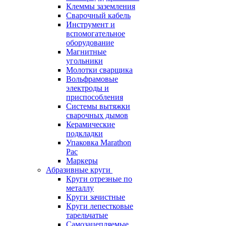
Клеммы заземления
Сварочный кабель
Инструмент и
вспомогательное
оборудование
Магнитные
угольники
Молотки сварщика
Вольфрамовые
электроды и
приспособления
Системы вытяжки
сварочных дымов
Керамические
подкладки
Упаковка Marathon
Pac
Маркеры
Абразивные круги
Круги отрезные по
металлу
Круги зачистные
Круги лепестковые
тарельчатые
Самозацепляемые