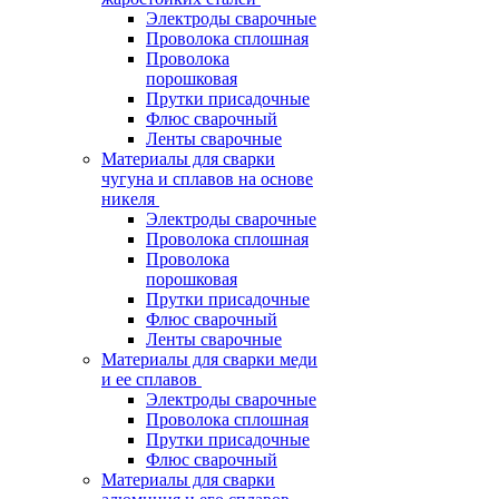
Электроды сварочные
Проволока сплошная
Проволока
порошковая
Прутки присадочные
Флюс сварочный
Ленты сварочные
Материалы для сварки
чугуна и сплавов на основе
никеля
Электроды сварочные
Проволока сплошная
Проволока
порошковая
Прутки присадочные
Флюс сварочный
Ленты сварочные
Материалы для сварки меди
и ее сплавов
Электроды сварочные
Проволока сплошная
Прутки присадочные
Флюс сварочный
Материалы для сварки