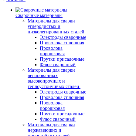
Сварочные материалы
Материалы для сварки
углеродистых и
низколегированных сталей
Электроды сварочные
Проволока сплошная
Проволока
порошковая
Прутки присадочные
Флюс сварочный
Материалы для сварки
легированных
высокопрочных и
теплоустойчивых сталей
Электроды сварочные
Проволока сплошная
Проволока
порошковая
Прутки присадочные
Флюс сварочный
Материалы для сварки
нержавеющих и
жаростойких сталей