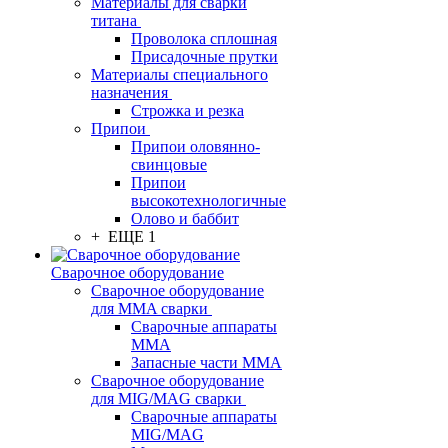
Материалы для сварки
титана
Проволока сплошная
Присадочные прутки
Материалы специального
назначения
Строжка и резка
Припои
Припои оловянно-
свинцовые
Припои
высокотехнологичные
Олово и баббит
+ ЕЩЕ 1
Сварочное оборудование
Сварочное оборудование
для MMA сварки
Сварочные аппараты
MMA
Запасные части MMA
Сварочное оборудование
для MIG/MAG сварки
Сварочные аппараты
MIG/MAG