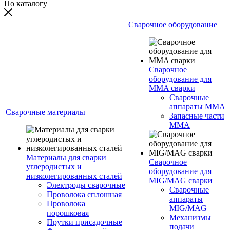
По каталогу
Сварочное оборудование
Сварочное
оборудование для
MMA сварки
Сварочные
аппараты MMA
Сварочные материалы
Запасные части
MMA
Материалы для сварки
Сварочное
углеродистых и
оборудование для
низколегированных сталей
MIG/MAG сварки
Электроды сварочные
Сварочные
Проволока сплошная
аппараты
Проволока
MIG/MAG
порошковая
Механизмы
Прутки присадочные
подачи