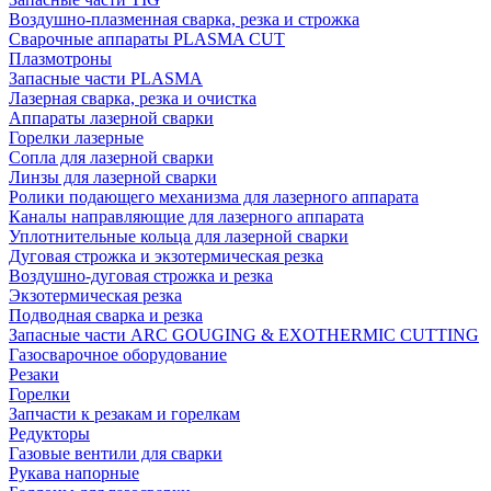
Воздушно-плазменная сварка, резка и строжка
Сварочные аппараты PLASMA CUT
Плазмотроны
Запасные части PLASMA
Лазерная сварка, резка и очистка
Аппараты лазерной сварки
Горелки лазерные
Сопла для лазерной сварки
Линзы для лазерной сварки
Ролики подающего механизма для лазерного аппарата
Каналы направляющие для лазерного аппарата
Уплотнительные кольца для лазерной сварки
Дуговая строжка и экзотермическая резка
Воздушно-дуговая строжка и резка
Экзотермическая резка
Подводная сварка и резка
Запасные части ARC GOUGING & EXOTHERMIC CUTTING
Газосварочное оборудование
Резаки
Горелки
Запчасти к резакам и горелкам
Редукторы
Газовые вентили для сварки
Рукава напорные