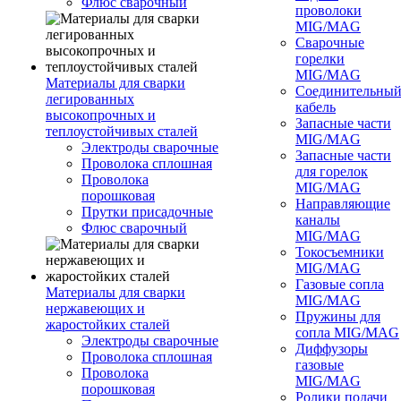
Флюс сварочный
проволоки
MIG/MAG
Сварочные
горелки
MIG/MAG
Материалы для сварки
Соединительны
легированных
кабель
высокопрочных и
Запасные части
теплоустойчивых сталей
MIG/MAG
Электроды сварочные
Запасные части
Проволока сплошная
для горелок
Проволока
MIG/MAG
порошковая
Направляющие
Прутки присадочные
каналы
Флюс сварочный
MIG/MAG
Токосъемники
MIG/MAG
Газовые сопла
Материалы для сварки
MIG/MAG
нержавеющих и
Пружины для
жаростойких сталей
сопла MIG/MAG
Электроды сварочные
Диффузоры
Проволока сплошная
газовые
Проволока
MIG/MAG
порошковая
Ролики подачи