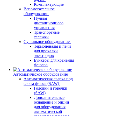
Комплектующие
Вспомогательное
оборудование
Пульты
дистанционного
управления
Транспортные
тележки
Сушильное оборудование
Термопеналы и печи
для прокалки
электродов
Бункеры для хранения
флюсов
Автоматическое оборудование
Автоматическая сварка под
слоем флюса (SAW)
Головки и горелки
(SAW)
Дополнительные
оснащение и опции
для оборудования
автоматической