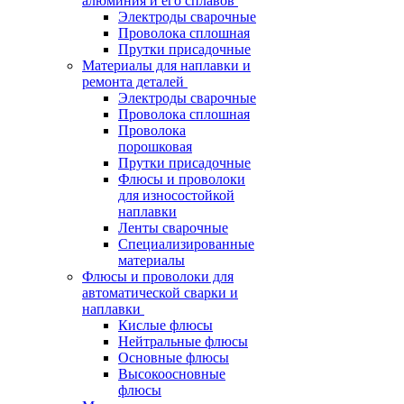
алюминия и его сплавов
Электроды сварочные
Проволока сплошная
Прутки присадочные
Материалы для наплавки и
ремонта деталей
Электроды сварочные
Проволока сплошная
Проволока
порошковая
Прутки присадочные
Флюсы и проволоки
для износостойкой
наплавки
Ленты сварочные
Специализированные
материалы
Флюсы и проволоки для
автоматической сварки и
наплавки
Кислые флюсы
Нейтральные флюсы
Основные флюсы
Высокоосновные
флюсы