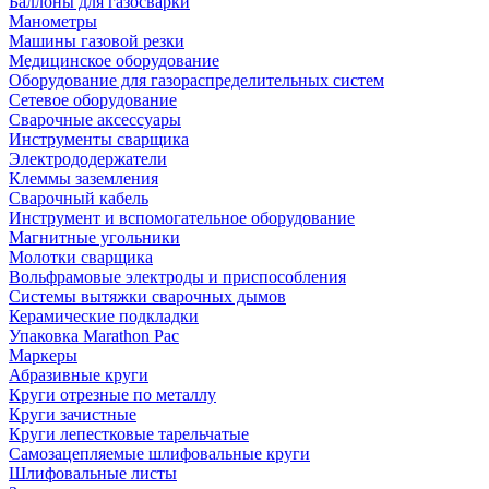
Баллоны для газосварки
Манометры
Машины газовой резки
Медицинское оборудование
Оборудование для газораспределительных систем
Сетевое оборудование
Сварочные аксессуары
Инструменты сварщика
Электрододержатели
Клеммы заземления
Сварочный кабель
Инструмент и вспомогательное оборудование
Магнитные угольники
Молотки сварщика
Вольфрамовые электроды и приспособления
Системы вытяжки сварочных дымов
Керамические подкладки
Упаковка Marathon Pac
Маркеры
Абразивные круги
Круги отрезные по металлу
Круги зачистные
Круги лепестковые тарельчатые
Самозацепляемые шлифовальные круги
Шлифовальные листы