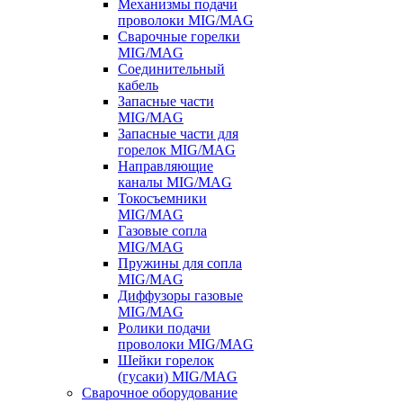
Механизмы подачи
проволоки MIG/MAG
Сварочные горелки
MIG/MAG
Соединительный
кабель
Запасные части
MIG/MAG
Запасные части для
горелок MIG/MAG
Направляющие
каналы MIG/MAG
Токосъемники
MIG/MAG
Газовые сопла
MIG/MAG
Пружины для сопла
MIG/MAG
Диффузоры газовые
MIG/MAG
Ролики подачи
проволоки MIG/MAG
Шейки горелок
(гусаки) MIG/MAG
Сварочное оборудование