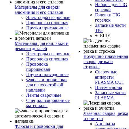
Наборы для TIG
Материалы для сварки
горелки
алюминия и его сплавов
Головки TIG
Электроды сварочные
горелок
Проволока сплошная
Запасные части
Прутки присадочные
TIG
+ ЕЩЕ
Материалы для наплавки и
ремонта деталей
Электроды сварочные
Воздушно-плазменная
Проволока сплошная
сварка, резка и
Проволока
строжка
порошковая
Сварочные
Прутки присадочные
аппараты
Флюсы и проволоки
PLASMA CUT
для износостойкой
Плазмотроны
наплавки
Запасные части
Ленты сварочные
PLASMA
Специализированные
материалы
Лазерная сварка, резка
и очистка
Аппараты
Флюсы и проволоки для
лазерной сварки