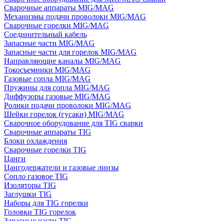
Сварочные аппараты MIG/MAG
Механизмы подачи проволоки MIG/MAG
Сварочные горелки MIG/MAG
Соединительный кабель
Запасные части MIG/MAG
Запасные части для горелок MIG/MAG
Направляющие каналы MIG/MAG
Токосъемники MIG/MAG
Газовые сопла MIG/MAG
Пружины для сопла MIG/MAG
Диффузоры газовые MIG/MAG
Ролики подачи проволоки MIG/MAG
Шейки горелок (гусаки) MIG/MAG
Сварочное оборудование для TIG сварки
Сварочные аппараты TIG
Блоки охлаждения
Сварочные горелки TIG
Цанги
Цангодержатели и газовые линзы
Сопло газовое TIG
Изоляторы TIG
Заглушки TIG
Наборы для TIG горелки
Головки TIG горелок
Запасные части TIG