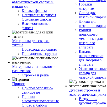
автоматической сварки и
Горелки
наплавки
лазерные
Кислые флюсы
Сопла для
Нейтральные флюсы
лазерной сварки
Основные флюсы
Линзы для
Высокоосновные
лазерной сварки
флюсы
Ролики
подающего
механизма для
Материалы для сварки
лазерного
титана
аппарата
Проволока сплошная
Каналы
Присадочные прутки
направляющие
для лазерного
аппарата
Материалы специального
Уплотнительные
назначения
кольца для
Строжка и резка
лазерной сварки
Припои
Припои оловянно-
Дуговая строжка и
свинцовые
экзотермическая резка
Припои
Воздушно-
высокотехнологичные
дуговая строжка
Олово и баббит