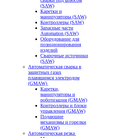
сварки под флюсом
(SAW)
Каретки и
манипуляторы (SAW)
Контроллеры (SAW)
Запасные части
Automation (SAW)
Оборудование для
позиционирования
изделий
Сварочные источники
(SAW)
Автоматическая сварка в
защитных газах
плавящимся электродом
(GMAW)
Каретки,
манипуляторы и
роботизация (GMAW)
Контроллеры и блоки
управления (GMAW)
Подающие
механизмы и горелки
(GMAW)
Автоматическая резка