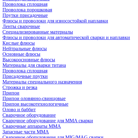
Проволока сплошная
Проволока порошковая
Прутки присадочные
Флюсы и проволоки для износостойкой наплавки
Ленты сварочные
Специализированные материалы
Флюсы и проволоки для автоматической сварки и наплавки
Кислые флюсы
Нейтральные флюсы
Основные флюсы
Высокоосновные флюсы
Материалы для сварки титана
Проволока сплошная
Присадочные прутки
Материалы специального назначения
Строжка и резка
Припои
Припои оловянно-свинцовые
Припои высокотехнологичные
Олово и баббит
Сварочное оборудование
Сварочное оборудование для MMA сварки
Сварочные аппараты MMA
Запасные части MMA
Сварочное оборудование для MIG/MAG сварки