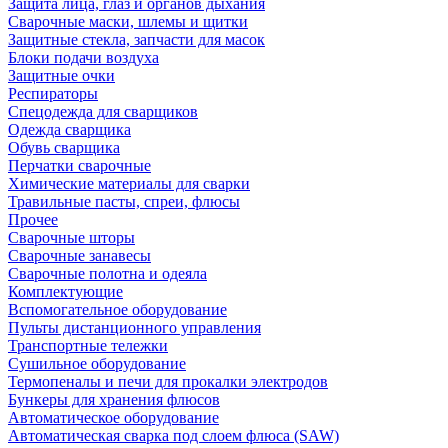
Защита лица, глаз и органов дыхания
Сварочные маски, шлемы и щитки
Защитные стекла, запчасти для масок
Блоки подачи воздуха
Защитные очки
Респираторы
Спецодежда для сварщиков
Одежда сварщика
Обувь сварщика
Перчатки сварочные
Химические материалы для сварки
Травильные пасты, спреи, флюсы
Прочее
Сварочные шторы
Сварочные занавесы
Сварочные полотна и одеяла
Комплектующие
Вспомогательное оборудование
Пульты дистанционного управления
Транспортные тележки
Сушильное оборудование
Термопеналы и печи для прокалки электродов
Бункеры для хранения флюсов
Автоматическое оборудование
Автоматическая сварка под слоем флюса (SAW)