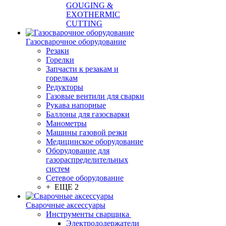
GOUGING &
EXOTHERMIC
CUTTING
Газосварочное оборудование
Резаки
Горелки
Запчасти к резакам и
горелкам
Редукторы
Газовые вентили для сварки
Рукава напорные
Баллоны для газосварки
Манометры
Машины газовой резки
Медицинское оборудование
Оборудование для
газораспределительных
систем
Сетевое оборудование
+ ЕЩЕ 2
Сварочные аксессуары
Инструменты сварщика
Электрододержатели