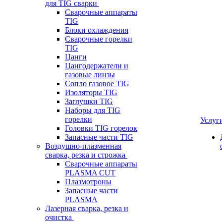
для TIG сварки
Сварочные аппараты
TIG
Блоки охлаждения
Сварочные горелки
TIG
Цанги
Цангодержатели и
газовые линзы
Сопло газовое TIG
Изоляторы TIG
Заглушки TIG
Наборы для TIG
горелки
Услуг
Головки TIG горелок
Запасные части TIG
Воздушно-плазменная
сварка, резка и строжка
Сварочные аппараты
PLASMA CUT
Плазмотроны
Запасные части
PLASMA
Лазерная сварка, резка и
очистка