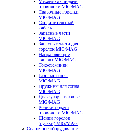
Механизмы подачи
проволоки MIG/MAG
Сварочные горелки
MIG/MAG
Соединительный
кабель
Запасные части
MIG/MAG
Запасные части для
горелок MIG/MAG
Направляющие
каналы MIG/MAG
Токосъемники
MIG/MAG
Газовые сопла
MIG/MAG
Пружины для сопла
MIG/MAG
Диффузоры газовые
MIG/MAG
Ролики подачи
проволоки MIG/MAG
Шейки горелок
(гусаки) MIG/MAG
Сварочное оборудование