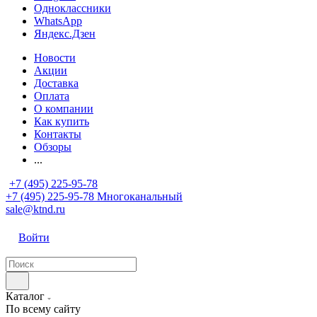
Одноклассники
WhatsApp
Яндекс.Дзен
Новости
Акции
Доставка
Оплата
О компании
Как купить
Контакты
Обзоры
...
+7 (495) 225-95-78
+7 (495) 225-95-78
Многоканальный
sale@ktnd.ru
Войти
Каталог
По всему сайту