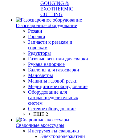
GOUGING &
EXOTHERMIC
CUTTING
Газосварочное оборудование
Резаки
Горелки
Запчасти к резакам и
горелкам
Редукторы
Газовые вентили для сварки
Рукава напорные
Баллоны для газосварки
Манометры
Машины газовой резки
Медицинское оборудование
Оборудование для
газораспределительных
систем
Сетевое оборудование
+ ЕЩЕ 2
Сварочные аксессуары
Инструменты сварщика
Электрододержатели