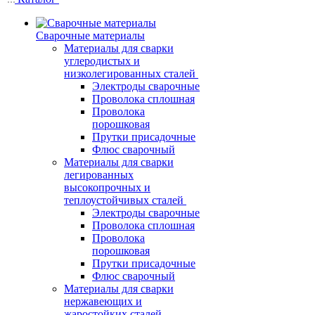
Сварочные материалы
Материалы для сварки
углеродистых и
низколегированных сталей
Электроды сварочные
Проволока сплошная
Проволока
порошковая
Прутки присадочные
Флюс сварочный
Материалы для сварки
легированных
высокопрочных и
теплоустойчивых сталей
Электроды сварочные
Проволока сплошная
Проволока
порошковая
Прутки присадочные
Флюс сварочный
Материалы для сварки
нержавеющих и
жаростойких сталей