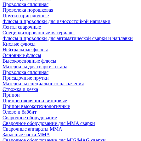
Проволока сплошная
Проволока порошковая
Прутки присадочные
Флюсы и проволоки для износостойкой наплавки
Ленты сварочные
Специализированные материалы
Флюсы и проволоки для автоматической сварки и наплавки
Кислые флюсы
Нейтральные флюсы
Основные флюсы
Высокоосновные флюсы
Материалы для сварки титана
Проволока сплошная
Присадочные прутки
Материалы специального назначения
Строжка и резка
Припои
Припои оловянно-свинцовые
Припои высокотехнологичные
Олово и баббит
Сварочное оборудование
Сварочное оборудование для MMA сварки
Сварочные аппараты MMA
Запасные части MMA
Сварочное оборудование для MIG/MAG сварки