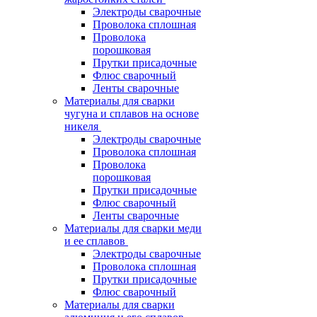
Электроды сварочные
Проволока сплошная
Проволока
порошковая
Прутки присадочные
Флюс сварочный
Ленты сварочные
Материалы для сварки
чугуна и сплавов на основе
никеля
Электроды сварочные
Проволока сплошная
Проволока
порошковая
Прутки присадочные
Флюс сварочный
Ленты сварочные
Материалы для сварки меди
и ее сплавов
Электроды сварочные
Проволока сплошная
Прутки присадочные
Флюс сварочный
Материалы для сварки