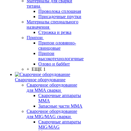
Материалы для сварки
титана
Проволока сплошная
Присадочные прутки
Материалы специального
назначения
Строжка и резка
Припои
Припои оловянно-
свинцовые
Припои
высокотехнологичные
Олово и баббит
+ ЕЩЕ 1
Сварочное оборудование
Сварочное оборудование
для MMA сварки
Сварочные аппараты
MMA
Запасные части MMA
Сварочное оборудование
для MIG/MAG сварки
Сварочные аппараты
MIG/MAG