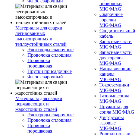
Флюс сварочный
проволоки
MIG/MAG
Сварочные
горелки
MIG/MAG
Материалы для сварки
Соединительны
легированных
кабель
высокопрочных и
Запасные части
теплоустойчивых сталей
MIG/MAG
Электроды сварочные
Запасные части
Проволока сплошная
для горелок
Проволока
MIG/MAG
порошковая
Направляющие
Прутки присадочные
каналы
Флюс сварочный
MIG/MAG
Токосъемники
MIG/MAG
Газовые сопла
Материалы для сварки
MIG/MAG
нержавеющих и
Пружины для
жаростойких сталей
сопла MIG/MAG
Электроды сварочные
Диффузоры
Проволока сплошная
газовые
Проволока
MIG/MAG
порошковая
Ролики подачи