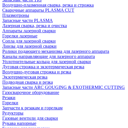
Воздушно-плазменная сварка, резка и строжка
Сварочные аппараты PLASMA CUT
Плазмотроны
Запасные части PLASMA
Лазерная сварка, резка и очистка
Аппараты лазерной сварки
Горелки лазерные
Сопла для лазерной сварки
Линзы для лазерной сварки
Ролики подающего механизма для лазерного аппарата
Каналы направляющие для лазерного аппарата
Уплотнительные кольца для лазерной сварки
Дуговая строжка и экзотермическая резка
Воздушно-дуговая строжка и резка
Экзотермическая резка
Подводная сварка и резка
Запасные части ARC GOUGING & EXOTHERMIC CUTTING
Газосварочное оборудование
Резаки
Горелки
Запчасти к резакам и горелкам
Редукторы
Газовые вентили для сварки
Рукава напорные