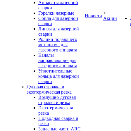
Аппараты лазерной
сварки
Горелки лазерные
Новости
Сопла для лазерной
Акции
сварки
Линзы для лазерной
сварки
Ролики подающего
механизма для
лазерного аппарата
Каналы
направляющие для
лазерного аппарата
Уплотнительные
кольца для лазерной
сварки
Дуговая строжка и
экзотермическая резка
Воздушно-дуговая
строжка и резка
Экзотермическая
резка
Подводная сварка и
резка
Запасные части ARC