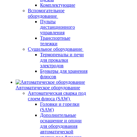
Комплектующие
Вспомогательное
оборудование
Пульты
дистанционного
управления
Транспортные
тележки
Сушильное оборудование
Термопеналы и печи
для прокалки
электродов
Бункеры для хранения
флюсов
Автоматическое оборудование
Автоматическая сварка под
слоем флюса (SAW)
Головки и горелки
(SAW)
Дополнительные
оснащение и опции
для оборудования
автоматической