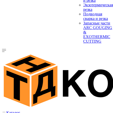
и резка
Экзотермическая
резка
Подводная
сварка и резка
Запасные части
ARC GOUGING
&
EXOTHERMIC
CUTTING
Каталог