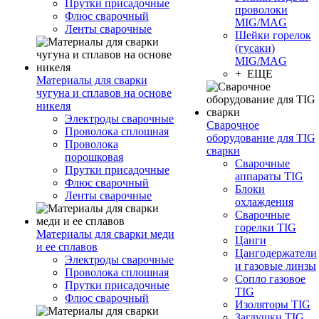
Прутки присадочные
проволоки
Флюс сварочный
MIG/MAG
Ленты сварочные
Шейки горелок
(гусаки)
MIG/MAG
+ ЕЩЕ
Материалы для сварки
чугуна и сплавов на основе
никеля
Электроды сварочные
Сварочное
Проволока сплошная
оборудование для TIG
Проволока
сварки
порошковая
Сварочные
Прутки присадочные
аппараты TIG
Флюс сварочный
Блоки
Ленты сварочные
охлаждения
Сварочные
горелки TIG
Материалы для сварки меди
Цанги
и ее сплавов
Цангодержатели
Электроды сварочные
и газовые линзы
Проволока сплошная
Сопло газовое
Прутки присадочные
TIG
Флюс сварочный
Изоляторы TIG
Заглушки TIG