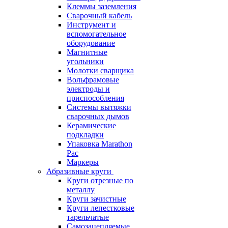
Клеммы заземления
Сварочный кабель
Инструмент и
вспомогательное
оборудование
Магнитные
угольники
Молотки сварщика
Вольфрамовые
электроды и
приспособления
Системы вытяжки
сварочных дымов
Керамические
подкладки
Упаковка Marathon
Pac
Маркеры
Абразивные круги
Круги отрезные по
металлу
Круги зачистные
Круги лепестковые
тарельчатые
Самозацепляемые