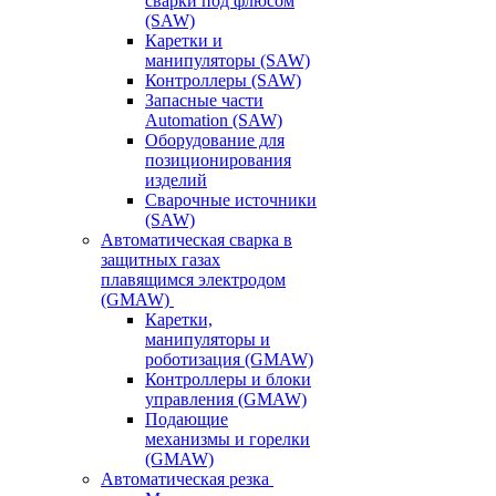
сварки под флюсом
(SAW)
Каретки и
манипуляторы (SAW)
Контроллеры (SAW)
Запасные части
Automation (SAW)
Оборудование для
позиционирования
изделий
Сварочные источники
(SAW)
Автоматическая сварка в
защитных газах
плавящимся электродом
(GMAW)
Каретки,
манипуляторы и
роботизация (GMAW)
Контроллеры и блоки
управления (GMAW)
Подающие
механизмы и горелки
(GMAW)
Автоматическая резка