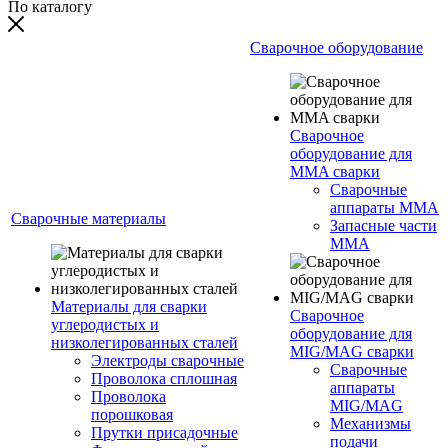
По каталогу
Сварочное оборудование
Сварочное
оборудование для
MMA сварки
Сварочные
аппараты MMA
Сварочные материалы
Запасные части
MMA
Материалы для сварки
Сварочное
углеродистых и
оборудование для
низколегированных сталей
MIG/MAG сварки
Электроды сварочные
Сварочные
Проволока сплошная
аппараты
Проволока
MIG/MAG
порошковая
Механизмы
Прутки присадочные
подачи