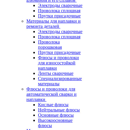
алюминия и его сплавов
Электроды сварочные
Проволока сплошная
Прутки присадочные
Материалы для наплавки и
ремонта деталей
Электроды сварочные
Проволока сплошная
Проволока
порошковая
Прутки присадочные
Флюсы и проволоки
для износостойкой
наплавки
Ленты сварочные
Специализированные
материалы
Флюсы и проволоки для
автоматической сварки и
наплавки
Кислые флюсы
Нейтральные флюсы
Основные флюсы
Высокоосновные
флюсы