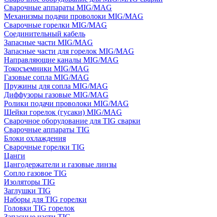
Сварочные аппараты MIG/MAG
Механизмы подачи проволоки MIG/MAG
Сварочные горелки MIG/MAG
Соединительный кабель
Запасные части MIG/MAG
Запасные части для горелок MIG/MAG
Направляющие каналы MIG/MAG
Токосъемники MIG/MAG
Газовые сопла MIG/MAG
Пружины для сопла MIG/MAG
Диффузоры газовые MIG/MAG
Ролики подачи проволоки MIG/MAG
Шейки горелок (гусаки) MIG/MAG
Сварочное оборудование для TIG сварки
Сварочные аппараты TIG
Блоки охлаждения
Сварочные горелки TIG
Цанги
Цангодержатели и газовые линзы
Сопло газовое TIG
Изоляторы TIG
Заглушки TIG
Наборы для TIG горелки
Головки TIG горелок
Запасные части TIG