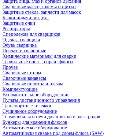
Защита лица, глаз и органов дыхания
Сварочные маски, шлемы и щитки
Защитные стекла, запчасти для масок
Блоки подачи воздуха
Защитные очки
Респираторы
Спецодежда для сварщиков
Одежда сварщика
Обувь сварщика
Перчатки сварочные
Химические материалы для сварки
Травильные пасты, спреи, флюсы
Прочее
Сварочные шторы
Сварочные занавесы
Сварочные полотна и одеяла
Комплектующие
Вспомогательное оборудование
Пульты дистанционного управления
Транспортные тележки
Сушильное оборудование
Термопеналы и печи для прокалки электродов
Бункеры для хранения флюсов
Автоматическое оборудование
Автоматическая сварка под слоем флюса (SAW)