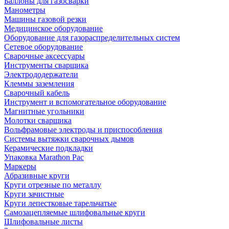
Баллоны для газосварки
Манометры
Машины газовой резки
Медицинское оборудование
Оборудование для газораспределительных систем
Сетевое оборудование
Сварочные аксессуары
Инструменты сварщика
Электрододержатели
Клеммы заземления
Сварочный кабель
Инструмент и вспомогательное оборудование
Магнитные угольники
Молотки сварщика
Вольфрамовые электроды и приспособления
Системы вытяжки сварочных дымов
Керамические подкладки
Упаковка Marathon Pac
Маркеры
Абразивные круги
Круги отрезные по металлу
Круги зачистные
Круги лепестковые тарельчатые
Самозацепляемые шлифовальные круги
Шлифовальные листы