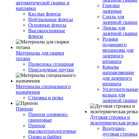
автоматической сварки и
Горелки
наплавки
лазерные
Кислые флюсы
Сопла для
Нейтральные флюсы
лазерной сварки
Основные флюсы
Линзы для
Высокоосновные
лазерной сварки
флюсы
Ролики
подающего
механизма для
Материалы для сварки
лазерного
титана
аппарата
Проволока сплошная
Каналы
Присадочные прутки
направляющие
для лазерного
аппарата
Материалы специального
Уплотнительные
назначения
кольца для
Строжка и резка
лазерной сварки
Припои
Припои оловянно-
Дуговая строжка и
свинцовые
экзотермическая резка
Припои
Воздушно-
высокотехнологичные
дуговая строжка
Олово и баббит