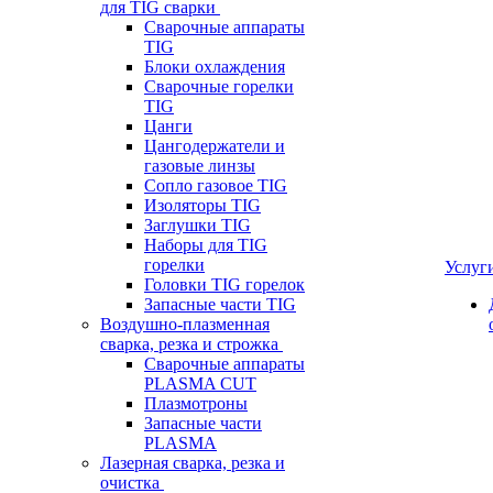
для TIG сварки
Сварочные аппараты
TIG
Блоки охлаждения
Сварочные горелки
TIG
Цанги
Цангодержатели и
газовые линзы
Сопло газовое TIG
Изоляторы TIG
Заглушки TIG
Наборы для TIG
горелки
Услуг
Головки TIG горелок
Запасные части TIG
Воздушно-плазменная
сварка, резка и строжка
Сварочные аппараты
PLASMA CUT
Плазмотроны
Запасные части
PLASMA
Лазерная сварка, резка и
очистка