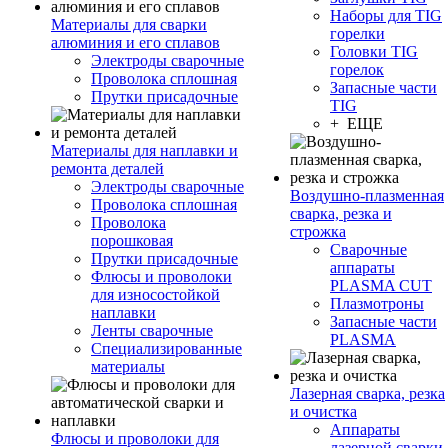
Наборы для TIG
Материалы для сварки
горелки
алюминия и его сплавов
Головки TIG
Электроды сварочные
горелок
Проволока сплошная
Запасные части
Прутки присадочные
TIG
+ ЕЩЕ
Материалы для наплавки и
ремонта деталей
Электроды сварочные
Воздушно-плазменная
Проволока сплошная
сварка, резка и
Проволока
строжка
порошковая
Сварочные
Прутки присадочные
аппараты
Флюсы и проволоки
PLASMA CUT
для износостойкой
Плазмотроны
наплавки
Запасные части
Ленты сварочные
PLASMA
Специализированные
материалы
Лазерная сварка, резка
и очистка
Аппараты
Флюсы и проволоки для
лазерной сварки