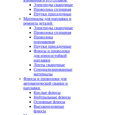
алюминия и его сплавов
Электроды сварочные
Проволока сплошная
Прутки присадочные
Материалы для наплавки и
ремонта деталей
Электроды сварочные
Проволока сплошная
Проволока
порошковая
Прутки присадочные
Флюсы и проволоки
для износостойкой
наплавки
Ленты сварочные
Специализированные
материалы
Флюсы и проволоки для
автоматической сварки и
наплавки
Кислые флюсы
Нейтральные флюсы
Основные флюсы
Высокоосновные
флюсы