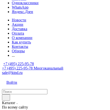
Одноклассники
WhatsApp
Яндекс.Дзен
Новости
Акции
Доставка
Оплата
О компании
Как купить
Контакты
Обзоры
...
+7 (495) 225-95-78
+7 (495) 225-95-78
Многоканальный
sale@ktnd.ru
Войти
Каталог
По всему сайту