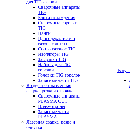
для TIG сварки
Сварочные аппараты
TIG
Блоки охлаждения
Сварочные горелки
TIG
Цанги
Цангодержатели и
газовые линзы
Сопло газовое TIG
Изоляторы TIG
Заглушки TIG
Наборы для TIG
горелки
Услуг
Головки TIG горелок
Запасные части TIG
Воздушно-плазменная
сварка, резка и строжка
Сварочные аппараты
PLASMA CUT
Плазмотроны
Запасные части
PLASMA
Лазерная сварка, резка и
очистка