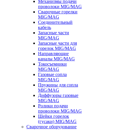
Механизмы подачи
проволоки MIG/MAG
Сварочные горелки
MIG/MAG
Соединительный
кабель
Запасные части
MIG/MAG
Запасные части для
горелок MIG/MAG
Направляющие
каналы MIG/MAG
Токосъемники
MIG/MAG
Газовые сопла
MIG/MAG
Пружины для сопла
MIG/MAG
Диффузоры газовые
MIG/MAG
Ролики подачи
проволоки MIG/MAG
Шейки горелок
(гусаки) MIG/MAG
Сварочное оборудование