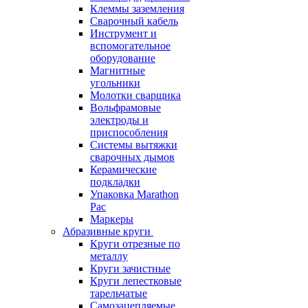
Клеммы заземления
Сварочный кабель
Инструмент и
вспомогательное
оборудование
Магнитные
угольники
Молотки сварщика
Вольфрамовые
электроды и
приспособления
Системы вытяжки
сварочных дымов
Керамические
подкладки
Упаковка Marathon
Pac
Маркеры
Абразивные круги
Круги отрезные по
металлу
Круги зачистные
Круги лепестковые
тарельчатые
Самозацепляемые