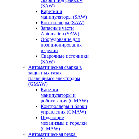
сварки под флюсом
(SAW)
Каретки и
манипуляторы (SAW)
Контроллеры (SAW)
Запасные части
Automation (SAW)
Оборудование для
позиционирования
изделий
Сварочные источники
(SAW)
Автоматическая сварка в
защитных газах
плавящимся электродом
(GMAW)
Каретки,
манипуляторы и
роботизация (GMAW)
Контроллеры и блоки
управления (GMAW)
Подающие
механизмы и горелки
(GMAW)
Автоматическая резка