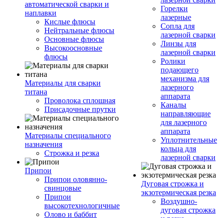
автоматической сварки и
Горелки
наплавки
лазерные
Кислые флюсы
Сопла для
Нейтральные флюсы
лазерной сварки
Основные флюсы
Линзы для
Высокоосновные
лазерной сварки
флюсы
Ролики
подающего
механизма для
Материалы для сварки
лазерного
титана
аппарата
Проволока сплошная
Каналы
Присадочные прутки
направляющие
для лазерного
аппарата
Материалы специального
Уплотнительные
назначения
кольца для
Строжка и резка
лазерной сварки
Припои
Припои оловянно-
Дуговая строжка и
свинцовые
экзотермическая резка
Припои
Воздушно-
высокотехнологичные
дуговая строжка
Олово и баббит