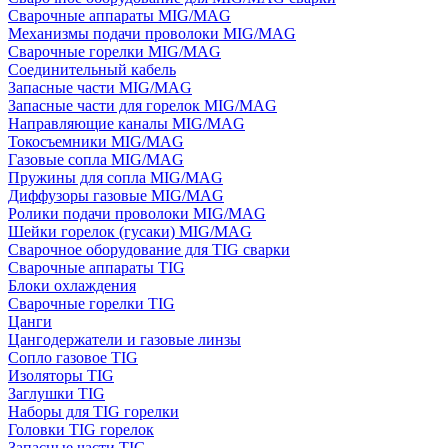
Сварочные аппараты MIG/MAG
Механизмы подачи проволоки MIG/MAG
Сварочные горелки MIG/MAG
Соединительный кабель
Запасные части MIG/MAG
Запасные части для горелок MIG/MAG
Направляющие каналы MIG/MAG
Токосъемники MIG/MAG
Газовые сопла MIG/MAG
Пружины для сопла MIG/MAG
Диффузоры газовые MIG/MAG
Ролики подачи проволоки MIG/MAG
Шейки горелок (гусаки) MIG/MAG
Сварочное оборудование для TIG сварки
Сварочные аппараты TIG
Блоки охлаждения
Сварочные горелки TIG
Цанги
Цангодержатели и газовые линзы
Сопло газовое TIG
Изоляторы TIG
Заглушки TIG
Наборы для TIG горелки
Головки TIG горелок
Запасные части TIG