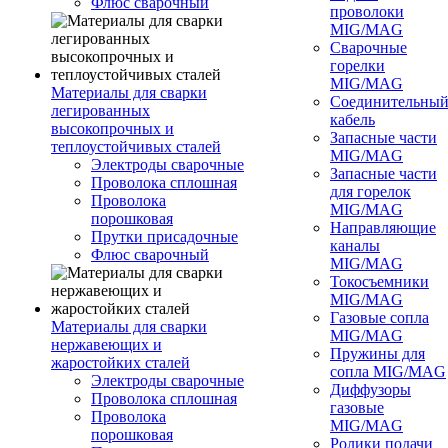
Флюс сварочный
проволоки
MIG/MAG
Сварочные
горелки
MIG/MAG
Материалы для сварки
Соединительны
легированных
кабель
высокопрочных и
Запасные части
теплоустойчивых сталей
MIG/MAG
Электроды сварочные
Запасные части
Проволока сплошная
для горелок
Проволока
MIG/MAG
порошковая
Направляющие
Прутки присадочные
каналы
Флюс сварочный
MIG/MAG
Токосъемники
MIG/MAG
Газовые сопла
Материалы для сварки
MIG/MAG
нержавеющих и
Пружины для
жаростойких сталей
сопла MIG/MAG
Электроды сварочные
Диффузоры
Проволока сплошная
газовые
Проволока
MIG/MAG
порошковая
Ролики подачи