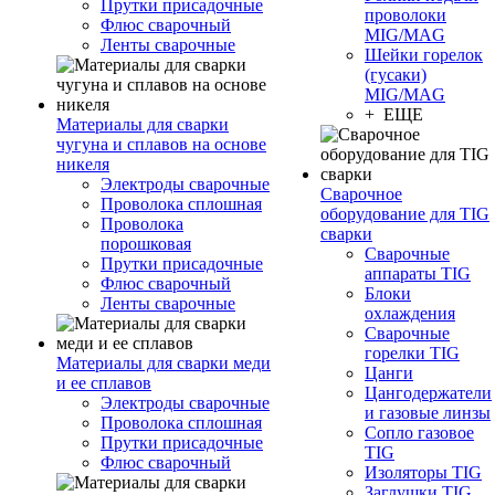
Прутки присадочные
проволоки
Флюс сварочный
MIG/MAG
Ленты сварочные
Шейки горелок
(гусаки)
MIG/MAG
+ ЕЩЕ
Материалы для сварки
чугуна и сплавов на основе
никеля
Электроды сварочные
Сварочное
Проволока сплошная
оборудование для TIG
Проволока
сварки
порошковая
Сварочные
Прутки присадочные
аппараты TIG
Флюс сварочный
Блоки
Ленты сварочные
охлаждения
Сварочные
горелки TIG
Материалы для сварки меди
Цанги
и ее сплавов
Цангодержатели
Электроды сварочные
и газовые линзы
Проволока сплошная
Сопло газовое
Прутки присадочные
TIG
Флюс сварочный
Изоляторы TIG
Заглушки TIG