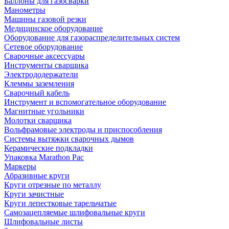
Баллоны для газосварки
Манометры
Машины газовой резки
Медицинское оборудование
Оборудование для газораспределительных систем
Сетевое оборудование
Сварочные аксессуары
Инструменты сварщика
Электрододержатели
Клеммы заземления
Сварочный кабель
Инструмент и вспомогательное оборудование
Магнитные угольники
Молотки сварщика
Вольфрамовые электроды и приспособления
Системы вытяжки сварочных дымов
Керамические подкладки
Упаковка Marathon Pac
Маркеры
Абразивные круги
Круги отрезные по металлу
Круги зачистные
Круги лепестковые тарельчатые
Самозацепляемые шлифовальные круги
Шлифовальные листы