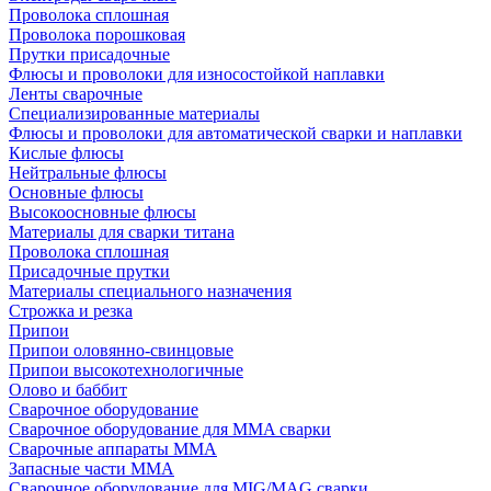
Проволока сплошная
Проволока порошковая
Прутки присадочные
Флюсы и проволоки для износостойкой наплавки
Ленты сварочные
Специализированные материалы
Флюсы и проволоки для автоматической сварки и наплавки
Кислые флюсы
Нейтральные флюсы
Основные флюсы
Высокоосновные флюсы
Материалы для сварки титана
Проволока сплошная
Присадочные прутки
Материалы специального назначения
Строжка и резка
Припои
Припои оловянно-свинцовые
Припои высокотехнологичные
Олово и баббит
Сварочное оборудование
Сварочное оборудование для MMA сварки
Сварочные аппараты MMA
Запасные части MMA
Сварочное оборудование для MIG/MAG сварки