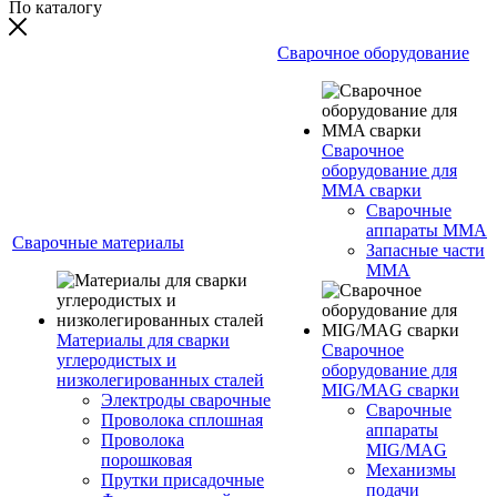
По каталогу
Сварочное оборудование
Сварочное
оборудование для
MMA сварки
Сварочные
аппараты MMA
Сварочные материалы
Запасные части
MMA
Материалы для сварки
Сварочное
углеродистых и
оборудование для
низколегированных сталей
MIG/MAG сварки
Электроды сварочные
Сварочные
Проволока сплошная
аппараты
Проволока
MIG/MAG
порошковая
Механизмы
Прутки присадочные
подачи