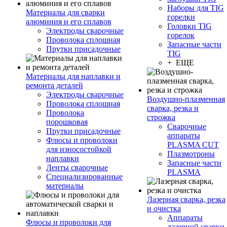
Наборы для TIG
Материалы для сварки
горелки
алюминия и его сплавов
Головки TIG
Электроды сварочные
горелок
Проволока сплошная
Запасные части
Прутки присадочные
TIG
+ ЕЩЕ
Материалы для наплавки и
ремонта деталей
Электроды сварочные
Воздушно-плазменная
Проволока сплошная
сварка, резка и
Проволока
строжка
порошковая
Сварочные
Прутки присадочные
аппараты
Флюсы и проволоки
PLASMA CUT
для износостойкой
Плазмотроны
наплавки
Запасные части
Ленты сварочные
PLASMA
Специализированные
материалы
Лазерная сварка, резка
и очистка
Аппараты
Флюсы и проволоки для
лазерной сварки