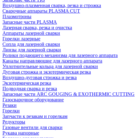
Воздушно-плазменная сварка, резка и строжка
Сварочные аппараты PLASMA CUT
Плазмотроны
Запасные части PLASMA
Лазерная сварка, резка и очистка
Аппараты лазерной сварки
Горелки лазерные
Сопла для лазерной сварки
Линзы для лазерной сварки
Ролики подающего механизма для лазерного аппарата
Каналы направляющие для лазерного аппарата
Уплотнительные кольца для лазерной сварки
Дуговая строжка и экзотермическая резка
Воздушно-дуговая строжка и резка
Экзотермическая резка
Подводная сварка и резка
Запасные части ARC GOUGING & EXOTHERMIC CUTTING
Газосварочное оборудование
Резаки
Горелки
Запчасти к резакам и горелкам
Редукторы
Газовые вентили для сварки
Рукава напорные