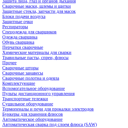
Защита лица, глаз и органов дыхания
Сварочные маски, шлемы и щитки
Защитные стекла, запчасти для масок
Блоки подачи воздуха
Защитные очки
Респираторы
Спецодежда для сварщиков
Одежда сварщика
Обувь сварщика
Перчатки сварочные
Химические материалы для сварки
Травильные пасты, спреи, флюсы
Прочее
Сварочные шторы
Сварочные занавесы
Сварочные полотна и одеяла
Комплектующие
Вспомогательное оборудование
Пульты дистанционного управления
Транспортные тележки
Сушильное оборудование
Термопеналы и печи для прокалки электродов
Бункеры для хранения флюсов
Автоматическое оборудование
Автоматическая сварка под слоем флюса (SAW)