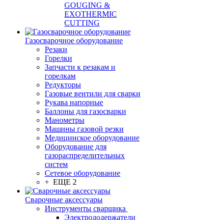
GOUGING &
EXOTHERMIC
CUTTING
Газосварочное оборудование
Резаки
Горелки
Запчасти к резакам и
горелкам
Редукторы
Газовые вентили для сварки
Рукава напорные
Баллоны для газосварки
Манометры
Машины газовой резки
Медицинское оборудование
Оборудование для
газораспределительных
систем
Сетевое оборудование
+ ЕЩЕ 2
Сварочные аксессуары
Инструменты сварщика
Электрододержатели