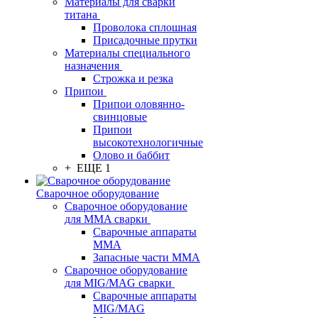
Материалы для сварки
титана
Проволока сплошная
Присадочные прутки
Материалы специального
назначения
Строжка и резка
Припои
Припои оловянно-
свинцовые
Припои
высокотехнологичные
Олово и баббит
+ ЕЩЕ 1
Сварочное оборудование
Сварочное оборудование
для MMA сварки
Сварочные аппараты
MMA
Запасные части MMA
Сварочное оборудование
для MIG/MAG сварки
Сварочные аппараты
MIG/MAG