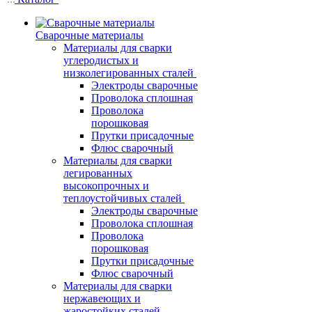
Сварочные материалы
Материалы для сварки
углеродистых и
низколегированных сталей
Электроды сварочные
Проволока сплошная
Проволока
порошковая
Прутки присадочные
Флюс сварочный
Материалы для сварки
легированных
высокопрочных и
теплоустойчивых сталей
Электроды сварочные
Проволока сплошная
Проволока
порошковая
Прутки присадочные
Флюс сварочный
Материалы для сварки
нержавеющих и
жаростойких сталей