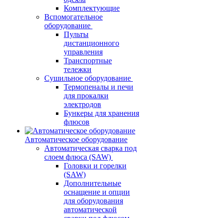
Комплектующие
Вспомогательное
оборудование
Пульты
дистанционного
управления
Транспортные
тележки
Сушильное оборудование
Термопеналы и печи
для прокалки
электродов
Бункеры для хранения
флюсов
Автоматическое оборудование
Автоматическая сварка под
слоем флюса (SAW)
Головки и горелки
(SAW)
Дополнительные
оснащение и опции
для оборудования
автоматической