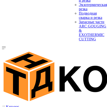
и резка
Экзотермическая
резка
Подводная
сварка и резка
Запасные части
ARC GOUGING
&
EXOTHERMIC
CUTTING
Каталог