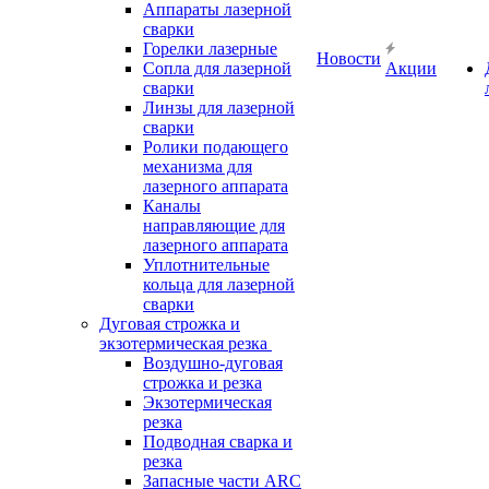
Аппараты лазерной
сварки
Горелки лазерные
Новости
Сопла для лазерной
Акции
сварки
Линзы для лазерной
сварки
Ролики подающего
механизма для
лазерного аппарата
Каналы
направляющие для
лазерного аппарата
Уплотнительные
кольца для лазерной
сварки
Дуговая строжка и
экзотермическая резка
Воздушно-дуговая
строжка и резка
Экзотермическая
резка
Подводная сварка и
резка
Запасные части ARC