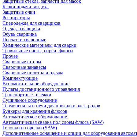
Защитные стекла, запчасти для масок
Блоки подачи воздуха
Защитные очки
Респираторы
Спецодежда для сварщиков
Одежда сварщика
Обувь сварщика
Перчатки сварочные
Химические материалы для сварки
Травильные пасты, спреи, флюсы
Прочее
Сварочные шторы
Сварочные занавесы
Сварочные полотна и одеяла
Комплектующие
Вспомогательное оборудование
Пульты дистанционного управления
Транспортные тележки
Сушильное оборудование
Термопеналы и печи для прокалки электродов
Бункеры для хранения флюсов
Автоматическое оборудование
Автоматическая сварка под слоем флюса (SAW)
Головки и горелки (SAW)
Дополнительные оснащение и опции для оборудования автома