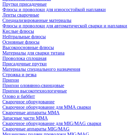
Прутки присадочные
Флюсы и проволоки для износостойкой наплавки
Ленты сварочные
Специализированные материалы
Флюсы и проволоки для автоматической сварки и наплавки
Кислые флюсы
Нейтральные флюсы
Основные флюсы
Высокоосновные флюсы
Материалы для сварки титана
Проволока сплошная
Присадочные прутки
Материалы специального назначения
Строжка и резка
Припои
Припои оловянно-свинцовые
Припои высокотехнологичные
Олово и баббит
Сварочное оборудование
Сварочное оборудование для MMA сварки
Сварочные аппараты MMA
Запасные части MMA
Сварочное оборудование для MIG/MAG сварки
Сварочные аппараты MIG/MAG
Механизмы подачи проволоки MIG/MAG