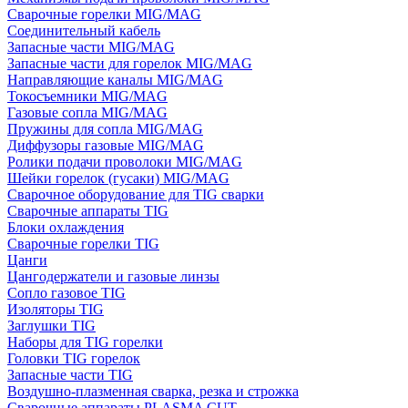
Сварочные горелки MIG/MAG
Соединительный кабель
Запасные части MIG/MAG
Запасные части для горелок MIG/MAG
Направляющие каналы MIG/MAG
Токосъемники MIG/MAG
Газовые сопла MIG/MAG
Пружины для сопла MIG/MAG
Диффузоры газовые MIG/MAG
Ролики подачи проволоки MIG/MAG
Шейки горелок (гусаки) MIG/MAG
Сварочное оборудование для TIG сварки
Сварочные аппараты TIG
Блоки охлаждения
Сварочные горелки TIG
Цанги
Цангодержатели и газовые линзы
Сопло газовое TIG
Изоляторы TIG
Заглушки TIG
Наборы для TIG горелки
Головки TIG горелок
Запасные части TIG
Воздушно-плазменная сварка, резка и строжка
Сварочные аппараты PLASMA CUT