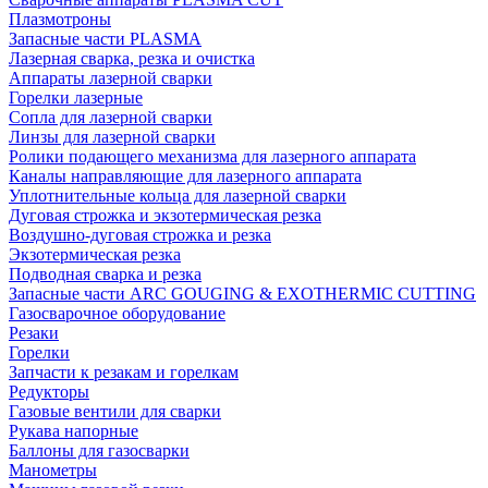
Плазмотроны
Запасные части PLASMA
Лазерная сварка, резка и очистка
Аппараты лазерной сварки
Горелки лазерные
Сопла для лазерной сварки
Линзы для лазерной сварки
Ролики подающего механизма для лазерного аппарата
Каналы направляющие для лазерного аппарата
Уплотнительные кольца для лазерной сварки
Дуговая строжка и экзотермическая резка
Воздушно-дуговая строжка и резка
Экзотермическая резка
Подводная сварка и резка
Запасные части ARC GOUGING & EXOTHERMIC CUTTING
Газосварочное оборудование
Резаки
Горелки
Запчасти к резакам и горелкам
Редукторы
Газовые вентили для сварки
Рукава напорные
Баллоны для газосварки
Манометры