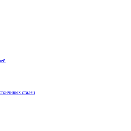
лей
стойчивых сталей