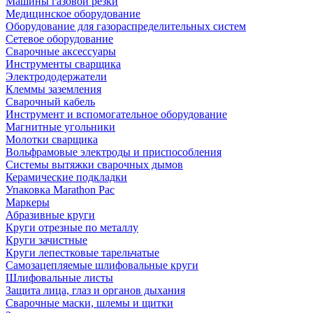
Машины газовой резки
Медицинское оборудование
Оборудование для газораспределительных систем
Сетевое оборудование
Сварочные аксессуары
Инструменты сварщика
Электрододержатели
Клеммы заземления
Сварочный кабель
Инструмент и вспомогательное оборудование
Магнитные угольники
Молотки сварщика
Вольфрамовые электроды и приспособления
Системы вытяжки сварочных дымов
Керамические подкладки
Упаковка Marathon Pac
Маркеры
Абразивные круги
Круги отрезные по металлу
Круги зачистные
Круги лепестковые тарельчатые
Самозацепляемые шлифовальные круги
Шлифовальные листы
Защита лица, глаз и органов дыхания
Сварочные маски, шлемы и щитки