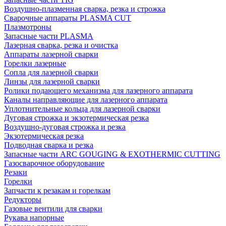
Воздушно-плазменная сварка, резка и строжка
Сварочные аппараты PLASMA CUT
Плазмотроны
Запасные части PLASMA
Лазерная сварка, резка и очистка
Аппараты лазерной сварки
Горелки лазерные
Сопла для лазерной сварки
Линзы для лазерной сварки
Ролики подающего механизма для лазерного аппарата
Каналы направляющие для лазерного аппарата
Уплотнительные кольца для лазерной сварки
Дуговая строжка и экзотермическая резка
Воздушно-дуговая строжка и резка
Экзотермическая резка
Подводная сварка и резка
Запасные части ARC GOUGING & EXOTHERMIC CUTTING
Газосварочное оборудование
Резаки
Горелки
Запчасти к резакам и горелкам
Редукторы
Газовые вентили для сварки
Рукава напорные