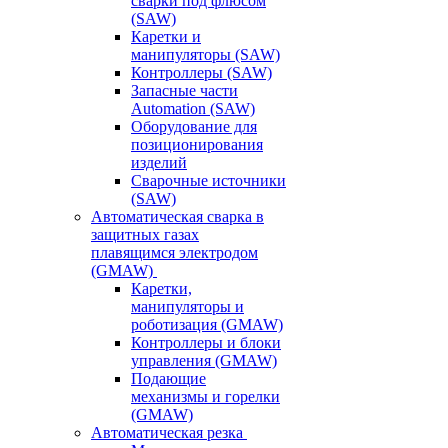
сварки под флюсом
(SAW)
Каретки и
манипуляторы (SAW)
Контроллеры (SAW)
Запасные части
Automation (SAW)
Оборудование для
позиционирования
изделий
Сварочные источники
(SAW)
Автоматическая сварка в
защитных газах
плавящимся электродом
(GMAW)
Каретки,
манипуляторы и
роботизация (GMAW)
Контроллеры и блоки
управления (GMAW)
Подающие
механизмы и горелки
(GMAW)
Автоматическая резка