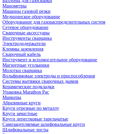
Баллоны для газосварки
Манометры
Машины газовой резки
Медицинское оборудование
Оборудование для газораспределительных систем
Сетевое оборудование
Сварочные аксессуары
Инструменты сварщика
Электрододержатели
Клеммы заземления
Сварочный кабель
Инструмент и вспомогательное оборудование
Магнитные угольники
Молотки сварщика
Вольфрамовые электроды и приспособления
Системы вытяжки сварочных дымов
Керамические подкладки
Упаковка Marathon Pac
Маркеры
Абразивные круги
Круги отрезные по металлу
Круги зачистные
Круги лепестковые тарельчатые
Самозацепляемые шлифовальные круги
Шлифовальные листы