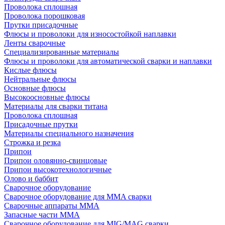
Проволока сплошная
Проволока порошковая
Прутки присадочные
Флюсы и проволоки для износостойкой наплавки
Ленты сварочные
Специализированные материалы
Флюсы и проволоки для автоматической сварки и наплавки
Кислые флюсы
Нейтральные флюсы
Основные флюсы
Высокоосновные флюсы
Материалы для сварки титана
Проволока сплошная
Присадочные прутки
Материалы специального назначения
Строжка и резка
Припои
Припои оловянно-свинцовые
Припои высокотехнологичные
Олово и баббит
Сварочное оборудование
Сварочное оборудование для MMA сварки
Сварочные аппараты MMA
Запасные части MMA
Сварочное оборудование для MIG/MAG сварки