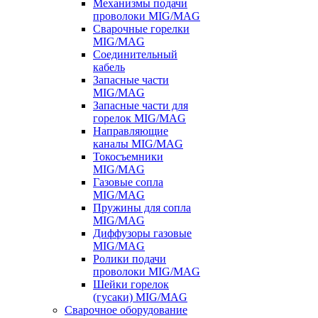
Механизмы подачи
проволоки MIG/MAG
Сварочные горелки
MIG/MAG
Соединительный
кабель
Запасные части
MIG/MAG
Запасные части для
горелок MIG/MAG
Направляющие
каналы MIG/MAG
Токосъемники
MIG/MAG
Газовые сопла
MIG/MAG
Пружины для сопла
MIG/MAG
Диффузоры газовые
MIG/MAG
Ролики подачи
проволоки MIG/MAG
Шейки горелок
(гусаки) MIG/MAG
Сварочное оборудование