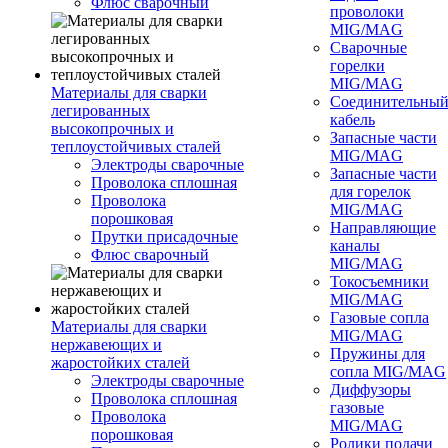
Флюс сварочный
проволоки
MIG/MAG
Сварочные
горелки
MIG/MAG
Материалы для сварки
Соединительны
легированных
кабель
высокопрочных и
Запасные части
теплоустойчивых сталей
MIG/MAG
Электроды сварочные
Запасные части
Проволока сплошная
для горелок
Проволока
MIG/MAG
порошковая
Направляющие
Прутки присадочные
каналы
Флюс сварочный
MIG/MAG
Токосъемники
MIG/MAG
Газовые сопла
Материалы для сварки
MIG/MAG
нержавеющих и
Пружины для
жаростойких сталей
сопла MIG/MAG
Электроды сварочные
Диффузоры
Проволока сплошная
газовые
Проволока
MIG/MAG
порошковая
Ролики подачи