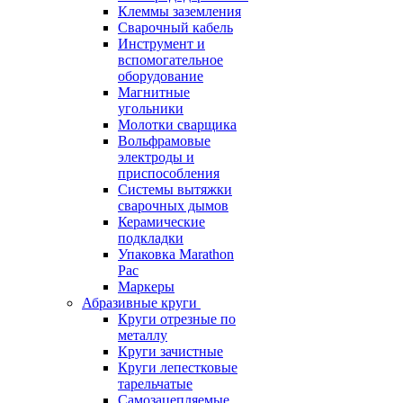
Клеммы заземления
Сварочный кабель
Инструмент и
вспомогательное
оборудование
Магнитные
угольники
Молотки сварщика
Вольфрамовые
электроды и
приспособления
Системы вытяжки
сварочных дымов
Керамические
подкладки
Упаковка Marathon
Pac
Маркеры
Абразивные круги
Круги отрезные по
металлу
Круги зачистные
Круги лепестковые
тарельчатые
Самозацепляемые