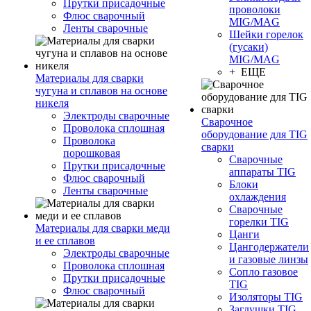
Прутки присадочные
проволоки
Флюс сварочный
MIG/MAG
Ленты сварочные
Шейки горелок
(гусаки)
MIG/MAG
+ ЕЩЕ
Материалы для сварки
чугуна и сплавов на основе
никеля
Электроды сварочные
Сварочное
Проволока сплошная
оборудование для TIG
Проволока
сварки
порошковая
Сварочные
Прутки присадочные
аппараты TIG
Флюс сварочный
Блоки
Ленты сварочные
охлаждения
Сварочные
горелки TIG
Материалы для сварки меди
Цанги
и ее сплавов
Цангодержатели
Электроды сварочные
и газовые линзы
Проволока сплошная
Сопло газовое
Прутки присадочные
TIG
Флюс сварочный
Изоляторы TIG
Заглушки TIG