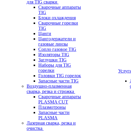
для TIG сварки
Сварочные аппараты
TIG
Блоки охлаждения
Сварочные горелки
TIG
Цанги
Цангодержатели и
газовые линзы
Сопло газовое TIG
Изоляторы TIG
Заглушки TIG
Наборы для TIG
горелки
Услуг
Головки TIG горелок
Запасные части TIG
Воздушно-плазменная
сварка, резка и строжка
Сварочные аппараты
PLASMA CUT
Плазмотроны
Запасные части
PLASMA
Лазерная сварка, резка и
очистка