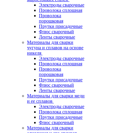
Электроды сварочные
Проволока сплошная
Проволока
порошковая
Прутки присадочные
Флюс сварочный
Ленты сварочные
Материалы для сварки
чугуна и сплавов на основе
никеля
Электроды сварочные
Проволока сплошная
Проволока
порошковая
Прутки присадочные
Флюс сварочный
Ленты сварочные
Материалы для сварки меди
и ее сплавов
Электроды сварочные
Проволока сплошная
Прутки присадочные
Флюс сварочный
Материалы для сварки