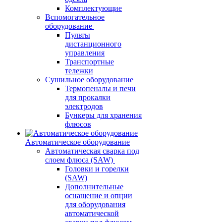
Комплектующие
Вспомогательное
оборудование
Пульты
дистанционного
управления
Транспортные
тележки
Сушильное оборудование
Термопеналы и печи
для прокалки
электродов
Бункеры для хранения
флюсов
Автоматическое оборудование
Автоматическая сварка под
слоем флюса (SAW)
Головки и горелки
(SAW)
Дополнительные
оснащение и опции
для оборудования
автоматической