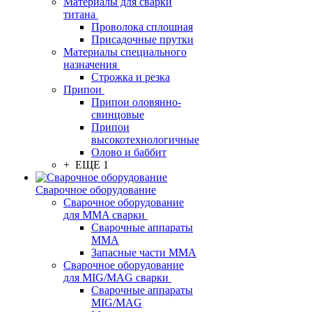
Материалы для сварки
титана
Проволока сплошная
Присадочные прутки
Материалы специального
назначения
Строжка и резка
Припои
Припои оловянно-
свинцовые
Припои
высокотехнологичные
Олово и баббит
+ ЕЩЕ 1
Сварочное оборудование
Сварочное оборудование
для MMA сварки
Сварочные аппараты
MMA
Запасные части MMA
Сварочное оборудование
для MIG/MAG сварки
Сварочные аппараты
MIG/MAG