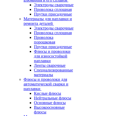
алюминия и его сплавов
Электроды сварочные
Проволока сплошная
Прутки присадочные
Материалы для наплавки и
ремонта деталей
Электроды сварочные
Проволока сплошная
Проволока
порошковая
Прутки присадочные
Флюсы и проволоки
для износостойкой
наплавки
Ленты сварочные
Специализированные
материалы
Флюсы и проволоки для
автоматической сварки и
наплавки
Кислые флюсы
Нейтральные флюсы
Основные флюсы
Высокоосновные
флюсы