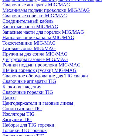
Сварочные аппараты MIG/MAG
Механизмы подачи проволоки MIG/MAG
Сварочные горелки MIG/MAG
Соединительный кабель
Запасные части MIG/MAG
Запасные части для горелок MIG/MAG
Направляющие каналы MIG/MAG
Токосъемники MIG/MAG
Газовые сопла MIG/MAG
Пружины для сопла MIG/MAG
Диффузоры газовые MIG/MAG
Ролики подачи проволоки MIG/MAG
Шейки горелок (гусаки) MIG/MAG
Сварочное оборудование для TIG сварки
Сварочные аппараты TIG
Блоки охлаждения
Сварочные горелки TIG
Цанги
Цангодержатели и газовые линзы
Сопло газовое TIG
Изоляторы TIG
Заглушки TIG
Наборы для TIG горелки
Головки TIG горелок
Запасные части TIG