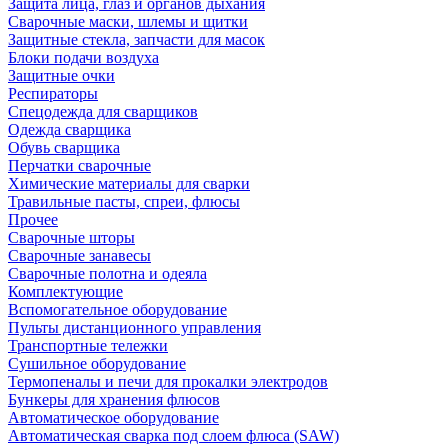
Защита лица, глаз и органов дыхания
Сварочные маски, шлемы и щитки
Защитные стекла, запчасти для масок
Блоки подачи воздуха
Защитные очки
Респираторы
Спецодежда для сварщиков
Одежда сварщика
Обувь сварщика
Перчатки сварочные
Химические материалы для сварки
Травильные пасты, спреи, флюсы
Прочее
Сварочные шторы
Сварочные занавесы
Сварочные полотна и одеяла
Комплектующие
Вспомогательное оборудование
Пульты дистанционного управления
Транспортные тележки
Сушильное оборудование
Термопеналы и печи для прокалки электродов
Бункеры для хранения флюсов
Автоматическое оборудование
Автоматическая сварка под слоем флюса (SAW)