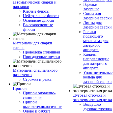
автоматической сварки и
Горелки
наплавки
лазерные
Кислые флюсы
Сопла для
Нейтральные флюсы
лазерной сварки
Основные флюсы
Линзы для
Высокоосновные
лазерной сварки
флюсы
Ролики
подающего
механизма для
Материалы для сварки
лазерного
титана
аппарата
Проволока сплошная
Каналы
Присадочные прутки
направляющие
для лазерного
аппарата
Материалы специального
Уплотнительные
назначения
кольца для
Строжка и резка
лазерной сварки
Припои
Припои оловянно-
Дуговая строжка и
свинцовые
экзотермическая резка
Припои
Воздушно-
высокотехнологичные
дуговая строжка
Олово и баббит