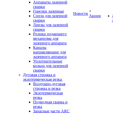
Аппараты лазерной
сварки
Горелки лазерные
Новости
Сопла для лазерной
Акции
сварки
Линзы для лазерной
сварки
Ролики подающего
механизма для
лазерного аппарата
Каналы
направляющие для
лазерного аппарата
Уплотнительные
кольца для лазерной
сварки
Дуговая строжка и
экзотермическая резка
Воздушно-дуговая
строжка и резка
Экзотермическая
резка
Подводная сварка и
резка
Запасные части ARC