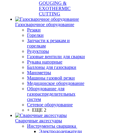
GOUGING &
EXOTHERMIC
CUTTING
Газосварочное оборудование
Резаки
Горелки
Запчасти к резакам и
горелкам
Редукторы
Газовые вентили для сварки
Рукава напорные
Баллоны для газосварки
Манометры
Машины газовой резки
Медицинское оборудование
Оборудование для
газораспределительных
систем
Сетевое оборудование
+ ЕЩЕ 2
Сварочные аксессуары
Инструменты сварщика
Электрододержатели