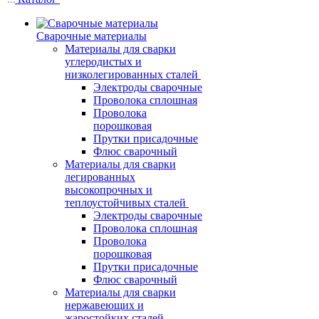
Сварочные материалы
Материалы для сварки
углеродистых и
низколегированных сталей
Электроды сварочные
Проволока сплошная
Проволока
порошковая
Прутки присадочные
Флюс сварочный
Материалы для сварки
легированных
высокопрочных и
теплоустойчивых сталей
Электроды сварочные
Проволока сплошная
Проволока
порошковая
Прутки присадочные
Флюс сварочный
Материалы для сварки
нержавеющих и
жаростойких сталей