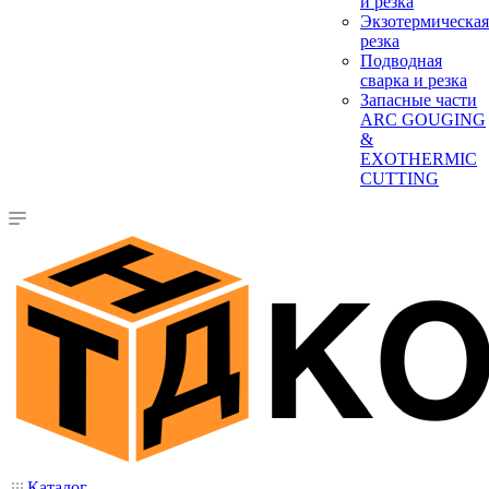
и резка
Экзотермическая
резка
Подводная
сварка и резка
Запасные части
ARC GOUGING
&
EXOTHERMIC
CUTTING
Каталог