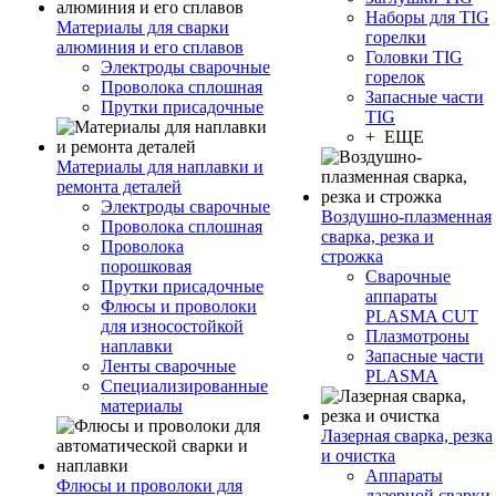
Наборы для TIG
Материалы для сварки
горелки
алюминия и его сплавов
Головки TIG
Электроды сварочные
горелок
Проволока сплошная
Запасные части
Прутки присадочные
TIG
+ ЕЩЕ
Материалы для наплавки и
ремонта деталей
Электроды сварочные
Воздушно-плазменная
Проволока сплошная
сварка, резка и
Проволока
строжка
порошковая
Сварочные
Прутки присадочные
аппараты
Флюсы и проволоки
PLASMA CUT
для износостойкой
Плазмотроны
наплавки
Запасные части
Ленты сварочные
PLASMA
Специализированные
материалы
Лазерная сварка, резка
и очистка
Аппараты
Флюсы и проволоки для
лазерной сварки