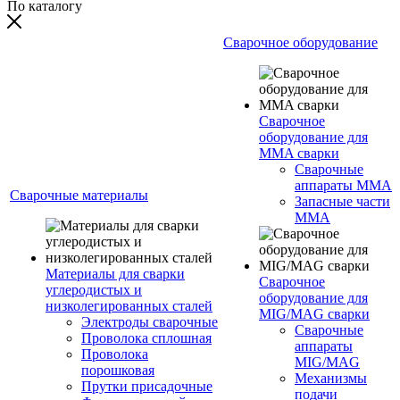
По каталогу
Сварочное оборудование
Сварочное
оборудование для
MMA сварки
Сварочные
аппараты MMA
Сварочные материалы
Запасные части
MMA
Материалы для сварки
Сварочное
углеродистых и
оборудование для
низколегированных сталей
MIG/MAG сварки
Электроды сварочные
Сварочные
Проволока сплошная
аппараты
Проволока
MIG/MAG
порошковая
Механизмы
Прутки присадочные
подачи