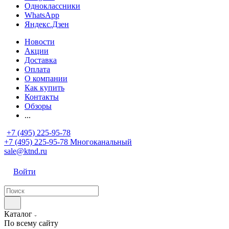
Одноклассники
WhatsApp
Яндекс.Дзен
Новости
Акции
Доставка
Оплата
О компании
Как купить
Контакты
Обзоры
...
+7 (495) 225-95-78
+7 (495) 225-95-78
Многоканальный
sale@ktnd.ru
Войти
Каталог
По всему сайту