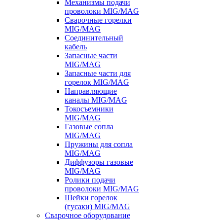
Механизмы подачи
проволоки MIG/MAG
Сварочные горелки
MIG/MAG
Соединительный
кабель
Запасные части
MIG/MAG
Запасные части для
горелок MIG/MAG
Направляющие
каналы MIG/MAG
Токосъемники
MIG/MAG
Газовые сопла
MIG/MAG
Пружины для сопла
MIG/MAG
Диффузоры газовые
MIG/MAG
Ролики подачи
проволоки MIG/MAG
Шейки горелок
(гусаки) MIG/MAG
Сварочное оборудование