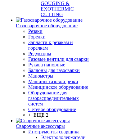
GOUGING &
EXOTHERMIC
CUTTING
Газосварочное оборудование
Резаки
Горелки
Запчасти к резакам и
горелкам
Редукторы
Газовые вентили для сварки
Рукава напорные
Баллоны для газосварки
Манометры
Машины газовой резки
Медицинское оборудование
Оборудование для
газораспределительных
систем
Сетевое оборудование
+ ЕЩЕ 2
Сварочные аксессуары
Инструменты сварщика
Электрододержатели