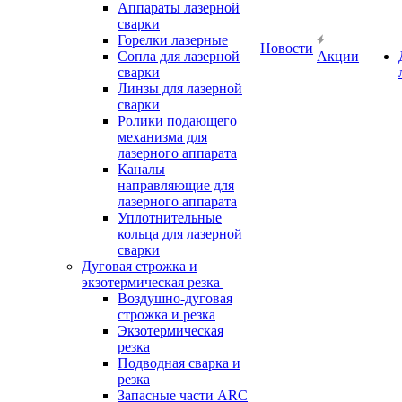
Аппараты лазерной
сварки
Горелки лазерные
Новости
Сопла для лазерной
Акции
сварки
Линзы для лазерной
сварки
Ролики подающего
механизма для
лазерного аппарата
Каналы
направляющие для
лазерного аппарата
Уплотнительные
кольца для лазерной
сварки
Дуговая строжка и
экзотермическая резка
Воздушно-дуговая
строжка и резка
Экзотермическая
резка
Подводная сварка и
резка
Запасные части ARC