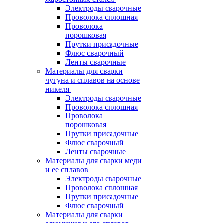
Электроды сварочные
Проволока сплошная
Проволока
порошковая
Прутки присадочные
Флюс сварочный
Ленты сварочные
Материалы для сварки
чугуна и сплавов на основе
никеля
Электроды сварочные
Проволока сплошная
Проволока
порошковая
Прутки присадочные
Флюс сварочный
Ленты сварочные
Материалы для сварки меди
и ее сплавов
Электроды сварочные
Проволока сплошная
Прутки присадочные
Флюс сварочный
Материалы для сварки