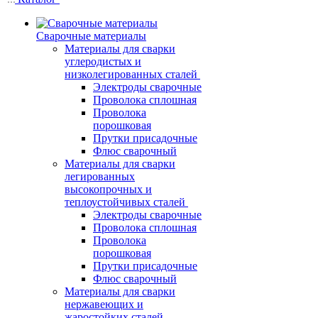
Сварочные материалы
Материалы для сварки
углеродистых и
низколегированных сталей
Электроды сварочные
Проволока сплошная
Проволока
порошковая
Прутки присадочные
Флюс сварочный
Материалы для сварки
легированных
высокопрочных и
теплоустойчивых сталей
Электроды сварочные
Проволока сплошная
Проволока
порошковая
Прутки присадочные
Флюс сварочный
Материалы для сварки
нержавеющих и
жаростойких сталей