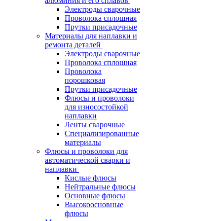
алюминия и его сплавов
Электроды сварочные
Проволока сплошная
Прутки присадочные
Материалы для наплавки и
ремонта деталей
Электроды сварочные
Проволока сплошная
Проволока
порошковая
Прутки присадочные
Флюсы и проволоки
для износостойкой
наплавки
Ленты сварочные
Специализированные
материалы
Флюсы и проволоки для
автоматической сварки и
наплавки
Кислые флюсы
Нейтральные флюсы
Основные флюсы
Высокоосновные
флюсы