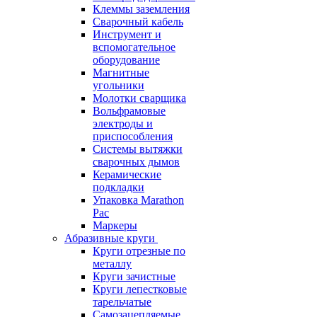
Клеммы заземления
Сварочный кабель
Инструмент и
вспомогательное
оборудование
Магнитные
угольники
Молотки сварщика
Вольфрамовые
электроды и
приспособления
Системы вытяжки
сварочных дымов
Керамические
подкладки
Упаковка Marathon
Pac
Маркеры
Абразивные круги
Круги отрезные по
металлу
Круги зачистные
Круги лепестковые
тарельчатые
Самозацепляемые