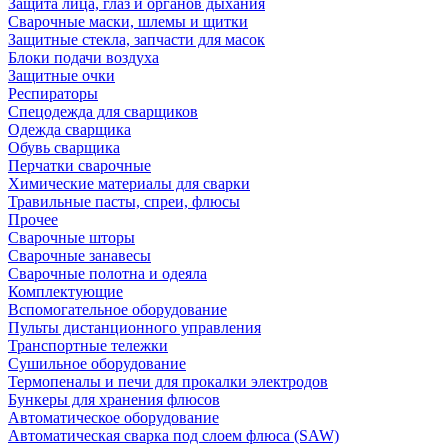
Защита лица, глаз и органов дыхания
Сварочные маски, шлемы и щитки
Защитные стекла, запчасти для масок
Блоки подачи воздуха
Защитные очки
Респираторы
Спецодежда для сварщиков
Одежда сварщика
Обувь сварщика
Перчатки сварочные
Химические материалы для сварки
Травильные пасты, спреи, флюсы
Прочее
Сварочные шторы
Сварочные занавесы
Сварочные полотна и одеяла
Комплектующие
Вспомогательное оборудование
Пульты дистанционного управления
Транспортные тележки
Сушильное оборудование
Термопеналы и печи для прокалки электродов
Бункеры для хранения флюсов
Автоматическое оборудование
Автоматическая сварка под слоем флюса (SAW)