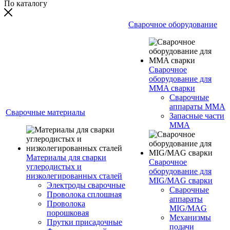
По каталогу
Сварочное оборудование
Сварочное
оборудование для
MMA сварки
Сварочные
аппараты MMA
Сварочные материалы
Запасные части
MMA
Материалы для сварки
Сварочное
углеродистых и
оборудование для
низколегированных сталей
MIG/MAG сварки
Электроды сварочные
Сварочные
Проволока сплошная
аппараты
Проволока
MIG/MAG
порошковая
Механизмы
Прутки присадочные
подачи