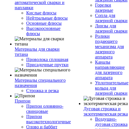
автоматической сварки и
Горелки
наплавки
лазерные
Кислые флюсы
Сопла для
Нейтральные флюсы
лазерной сварки
Основные флюсы
Линзы для
Высокоосновные
лазерной сварки
флюсы
Ролики
подающего
механизма для
Материалы для сварки
лазерного
титана
аппарата
Проволока сплошная
Каналы
Присадочные прутки
направляющие
для лазерного
аппарата
Материалы специального
Уплотнительные
назначения
кольца для
Строжка и резка
лазерной сварки
Припои
Припои оловянно-
Дуговая строжка и
свинцовые
экзотермическая резка
Припои
Воздушно-
высокотехнологичные
дуговая строжка
Олово и баббит