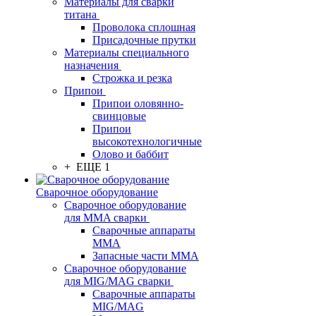
Материалы для сварки
титана
Проволока сплошная
Присадочные прутки
Материалы специального
назначения
Строжка и резка
Припои
Припои оловянно-
свинцовые
Припои
высокотехнологичные
Олово и баббит
+ ЕЩЕ 1
Сварочное оборудование
Сварочное оборудование
для MMA сварки
Сварочные аппараты
MMA
Запасные части MMA
Сварочное оборудование
для MIG/MAG сварки
Сварочные аппараты
MIG/MAG