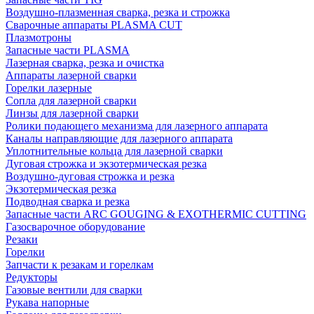
Воздушно-плазменная сварка, резка и строжка
Сварочные аппараты PLASMA CUT
Плазмотроны
Запасные части PLASMA
Лазерная сварка, резка и очистка
Аппараты лазерной сварки
Горелки лазерные
Сопла для лазерной сварки
Линзы для лазерной сварки
Ролики подающего механизма для лазерного аппарата
Каналы направляющие для лазерного аппарата
Уплотнительные кольца для лазерной сварки
Дуговая строжка и экзотермическая резка
Воздушно-дуговая строжка и резка
Экзотермическая резка
Подводная сварка и резка
Запасные части ARC GOUGING & EXOTHERMIC CUTTING
Газосварочное оборудование
Резаки
Горелки
Запчасти к резакам и горелкам
Редукторы
Газовые вентили для сварки
Рукава напорные