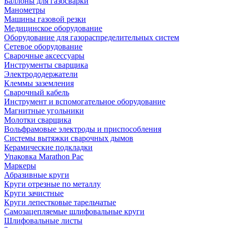
Баллоны для газосварки
Манометры
Машины газовой резки
Медицинское оборудование
Оборудование для газораспределительных систем
Сетевое оборудование
Сварочные аксессуары
Инструменты сварщика
Электрододержатели
Клеммы заземления
Сварочный кабель
Инструмент и вспомогательное оборудование
Магнитные угольники
Молотки сварщика
Вольфрамовые электроды и приспособления
Системы вытяжки сварочных дымов
Керамические подкладки
Упаковка Marathon Pac
Маркеры
Абразивные круги
Круги отрезные по металлу
Круги зачистные
Круги лепестковые тарельчатые
Самозацепляемые шлифовальные круги
Шлифовальные листы