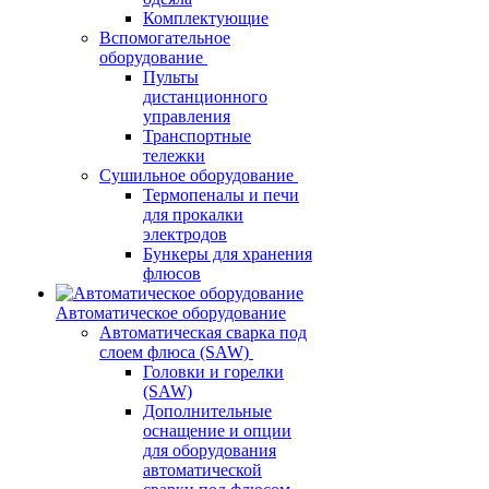
Комплектующие
Вспомогательное
оборудование
Пульты
дистанционного
управления
Транспортные
тележки
Сушильное оборудование
Термопеналы и печи
для прокалки
электродов
Бункеры для хранения
флюсов
Автоматическое оборудование
Автоматическая сварка под
слоем флюса (SAW)
Головки и горелки
(SAW)
Дополнительные
оснащение и опции
для оборудования
автоматической