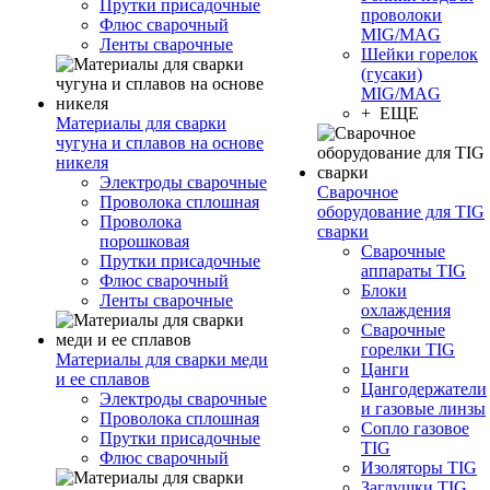
Прутки присадочные
проволоки
Флюс сварочный
MIG/MAG
Ленты сварочные
Шейки горелок
(гусаки)
MIG/MAG
+ ЕЩЕ
Материалы для сварки
чугуна и сплавов на основе
никеля
Электроды сварочные
Сварочное
Проволока сплошная
оборудование для TIG
Проволока
сварки
порошковая
Сварочные
Прутки присадочные
аппараты TIG
Флюс сварочный
Блоки
Ленты сварочные
охлаждения
Сварочные
горелки TIG
Материалы для сварки меди
Цанги
и ее сплавов
Цангодержатели
Электроды сварочные
и газовые линзы
Проволока сплошная
Сопло газовое
Прутки присадочные
TIG
Флюс сварочный
Изоляторы TIG
Заглушки TIG