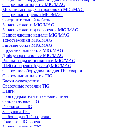
Сварочные аппараты MIG/MAG
Механизмы подачи проволоки MIG/MAG
Сварочные горелки MIG/MAG
Соединительный кабель
Запасные части MIG/MAG
Запасные части для горелок MIG/MAG
Направляющие каналы MIG/MAG
Токосъемники MIG/MAG
Газовые сопла MIG/MAG
Пружины для сопла MIG/MAG
Диффузоры газовые MIG/MAG
Ролики подачи проволоки MIG/MAG
Шейки горелок (гусаки) MIG/MAG
Сварочное оборудование для TIG сварки
Сварочные аппараты TIG
Блоки охлаждения
Сварочные горелки TIG
Цанги
Цангодержатели и газовые линзы
Сопло газовое TIG
Изоляторы TIG
Заглушки TIG
Наборы для TIG горелки
Головки TIG горелок
Запасные части TIG