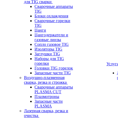
для TIG сварки
Сварочные аппараты
TIG
Блоки охлаждения
Сварочные горелки
TIG
Цанги
Цангодержатели и
газовые линзы
Сопло газовое TIG
Изоляторы TIG
Заглушки TIG
Наборы для TIG
горелки
Услуг
Головки TIG горелок
Запасные части TIG
Воздушно-плазменная
сварка, резка и строжка
Сварочные аппараты
PLASMA CUT
Плазмотроны
Запасные части
PLASMA
Лазерная сварка, резка и
очистка