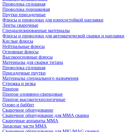
Проволока сплошная
Проволока порошковая
Прутки присадочные
Флюсы и проволоки для износостойкой наплавки
Ленты сварочные
Специализированные материалы
Флюсы и проволоки для автоматической сварки и наплавки
Кислые флюсы
Нейтральные флюсы
Основные флюсы
Высокоосновные флюсы
Материалы для сварки титана
Проволока сплошная
Присадочные прутки
Материалы специального назначения
Строжка и резка
Припои
Припои оловянно-свинцовые
Припои высокотехнологичные
Олово и баббит
Сварочное оборудование
Сварочное оборудование для MMA сварки
Сварочные аппараты MMA
Запасные части MMA
Сварочное оборудование для MIG/MAG сварки