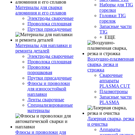
Наборы для TIG
Материалы для сварки
горелки
алюминия и его сплавов
Головки TIG
Электроды сварочные
горелок
Проволока сплошная
Запасные части
Прутки присадочные
TIG
+ ЕЩЕ
Материалы для наплавки и
ремонта деталей
Электроды сварочные
Воздушно-плазменная
Проволока сплошная
сварка, резка и
Проволока
строжка
порошковая
Сварочные
Прутки присадочные
аппараты
Флюсы и проволоки
PLASMA CUT
для износостойкой
Плазмотроны
наплавки
Запасные части
Ленты сварочные
PLASMA
Специализированные
материалы
Лазерная сварка, резка
и очистка
Аппараты
Флюсы и проволоки для
лазерной сварки