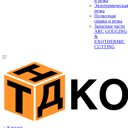
и резка
Экзотермическая
резка
Подводная
сварка и резка
Запасные части
ARC GOUGING
&
EXOTHERMIC
CUTTING
Каталог