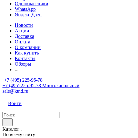
Одноклассники
WhatsApp
Яндекс.Дзен
Новости
Акции
Доставка
Оплата
О компании
Как купить
Контакты
Обзоры
...
+7 (495) 225-95-78
+7 (495) 225-95-78
Многоканальный
sale@ktnd.ru
Войти
Каталог
По всему сайту