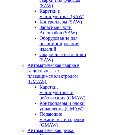
сварки под флюсом
(SAW)
Каретки и
манипуляторы (SAW)
Контроллеры (SAW)
Запасные части
Automation (SAW)
Оборудование для
позиционирования
изделий
Сварочные источники
(SAW)
Автоматическая сварка в
защитных газах
плавящимся электродом
(GMAW)
Каретки,
манипуляторы и
роботизация (GMAW)
Контроллеры и блоки
управления (GMAW)
Подающие
механизмы и горелки
(GMAW)
Автоматическая резка