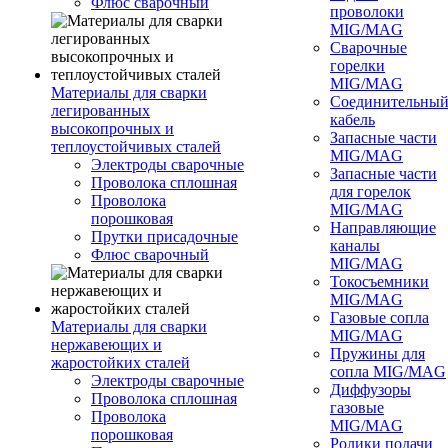
Флюс сварочный
проволоки
MIG/MAG
Сварочные
горелки
MIG/MAG
Материалы для сварки
Соединительны
легированных
кабель
высокопрочных и
Запасные части
теплоустойчивых сталей
MIG/MAG
Электроды сварочные
Запасные части
Проволока сплошная
для горелок
Проволока
MIG/MAG
порошковая
Направляющие
Прутки присадочные
каналы
Флюс сварочный
MIG/MAG
Токосъемники
MIG/MAG
Газовые сопла
Материалы для сварки
MIG/MAG
нержавеющих и
Пружины для
жаростойких сталей
сопла MIG/MAG
Электроды сварочные
Диффузоры
Проволока сплошная
газовые
Проволока
MIG/MAG
порошковая
Ролики подачи