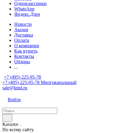
Одноклассники
WhatsApp
Яндекс.Дзен
Новости
Акции
Доставка
Оплата
О компании
Как купить
Контакты
Обзоры
...
+7 (495) 225-95-78
+7 (495) 225-95-78
Многоканальный
sale@ktnd.ru
Войти
Каталог
По всему сайту