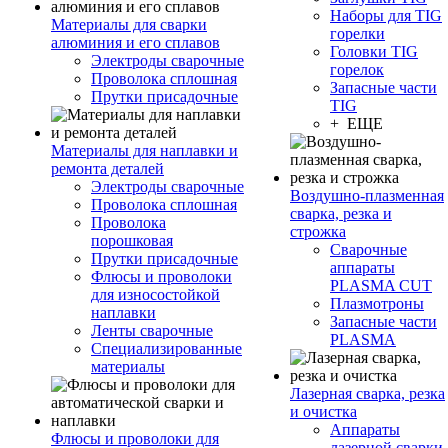
Наборы для TIG
Материалы для сварки
горелки
алюминия и его сплавов
Головки TIG
Электроды сварочные
горелок
Проволока сплошная
Запасные части
Прутки присадочные
TIG
+ ЕЩЕ
Материалы для наплавки и
ремонта деталей
Электроды сварочные
Воздушно-плазменная
Проволока сплошная
сварка, резка и
Проволока
строжка
порошковая
Сварочные
Прутки присадочные
аппараты
Флюсы и проволоки
PLASMA CUT
для износостойкой
Плазмотроны
наплавки
Запасные части
Ленты сварочные
PLASMA
Специализированные
материалы
Лазерная сварка, резка
и очистка
Аппараты
Флюсы и проволоки для
лазерной сварки