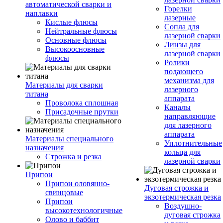
автоматической сварки и
Горелки
наплавки
лазерные
Кислые флюсы
Сопла для
Нейтральные флюсы
лазерной сварки
Основные флюсы
Линзы для
Высокоосновные
лазерной сварки
флюсы
Ролики
подающего
механизма для
Материалы для сварки
лазерного
титана
аппарата
Проволока сплошная
Каналы
Присадочные прутки
направляющие
для лазерного
аппарата
Материалы специального
Уплотнительные
назначения
кольца для
Строжка и резка
лазерной сварки
Припои
Припои оловянно-
Дуговая строжка и
свинцовые
экзотермическая резка
Припои
Воздушно-
высокотехнологичные
дуговая строжка
Олово и баббит