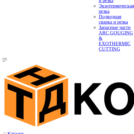
и резка
Экзотермическая
резка
Подводная
сварка и резка
Запасные части
ARC GOUGING
&
EXOTHERMIC
CUTTING
Каталог