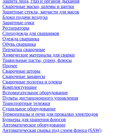
Защита лица, глаз и органов дыхания
Сварочные маски, шлемы и щитки
Защитные стекла, запчасти для масок
Блоки подачи воздуха
Защитные очки
Респираторы
Спецодежда для сварщиков
Одежда сварщика
Обувь сварщика
Перчатки сварочные
Химические материалы для сварки
Травильные пасты, спреи, флюсы
Прочее
Сварочные шторы
Сварочные занавесы
Сварочные полотна и одеяла
Комплектующие
Вспомогательное оборудование
Пульты дистанционного управления
Транспортные тележки
Сушильное оборудование
Термопеналы и печи для прокалки электродов
Бункеры для хранения флюсов
Автоматическое оборудование
Автоматическая сварка под слоем флюса (SAW)