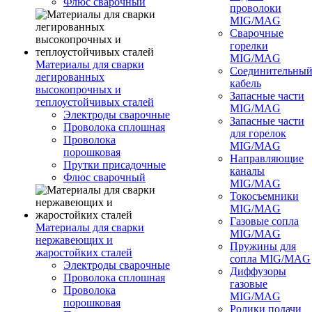
Флюс сварочный
проволоки
MIG/MAG
Сварочные
горелки
MIG/MAG
Материалы для сварки
Соединительны
легированных
кабель
высокопрочных и
Запасные части
теплоустойчивых сталей
MIG/MAG
Электроды сварочные
Запасные части
Проволока сплошная
для горелок
Проволока
MIG/MAG
порошковая
Направляющие
Прутки присадочные
каналы
Флюс сварочный
MIG/MAG
Токосъемники
MIG/MAG
Газовые сопла
Материалы для сварки
MIG/MAG
нержавеющих и
Пружины для
жаростойких сталей
сопла MIG/MAG
Электроды сварочные
Диффузоры
Проволока сплошная
газовые
Проволока
MIG/MAG
порошковая
Ролики подачи