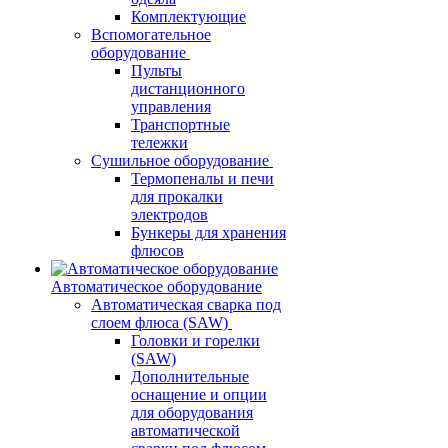
Комплектующие
Вспомогательное
оборудование
Пульты
дистанционного
управления
Транспортные
тележки
Сушильное оборудование
Термопеналы и печи
для прокалки
электродов
Бункеры для хранения
флюсов
Автоматическое оборудование
Автоматическая сварка под
слоем флюса (SAW)
Головки и горелки
(SAW)
Дополнительные
оснащение и опции
для оборудования
автоматической