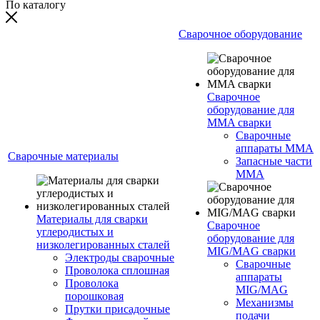
По каталогу
Сварочное оборудование
Сварочное
оборудование для
MMA сварки
Сварочные
аппараты MMA
Сварочные материалы
Запасные части
MMA
Материалы для сварки
Сварочное
углеродистых и
оборудование для
низколегированных сталей
MIG/MAG сварки
Электроды сварочные
Сварочные
Проволока сплошная
аппараты
Проволока
MIG/MAG
порошковая
Механизмы
Прутки присадочные
подачи