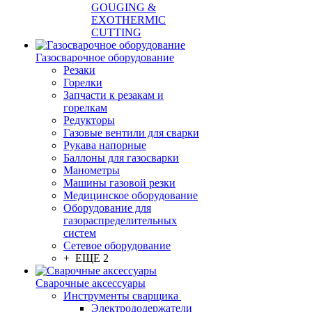
GOUGING &
EXOTHERMIC
CUTTING
Газосварочное оборудование
Резаки
Горелки
Запчасти к резакам и
горелкам
Редукторы
Газовые вентили для сварки
Рукава напорные
Баллоны для газосварки
Манометры
Машины газовой резки
Медицинское оборудование
Оборудование для
газораспределительных
систем
Сетевое оборудование
+ ЕЩЕ 2
Сварочные аксессуары
Инструменты сварщика
Электрододержатели