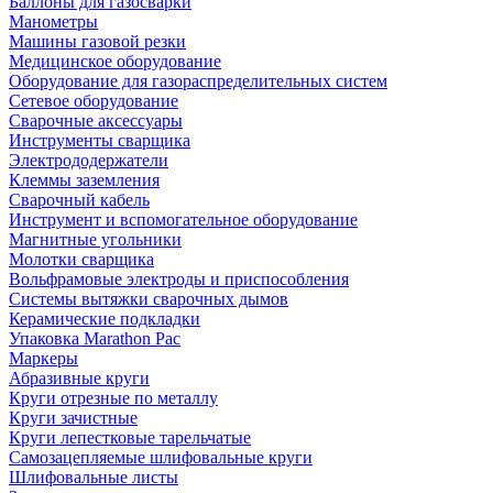
Баллоны для газосварки
Манометры
Машины газовой резки
Медицинское оборудование
Оборудование для газораспределительных систем
Сетевое оборудование
Сварочные аксессуары
Инструменты сварщика
Электрододержатели
Клеммы заземления
Сварочный кабель
Инструмент и вспомогательное оборудование
Магнитные угольники
Молотки сварщика
Вольфрамовые электроды и приспособления
Системы вытяжки сварочных дымов
Керамические подкладки
Упаковка Marathon Pac
Маркеры
Абразивные круги
Круги отрезные по металлу
Круги зачистные
Круги лепестковые тарельчатые
Самозацепляемые шлифовальные круги
Шлифовальные листы