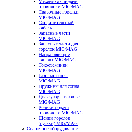
Механизмы подачи
проволоки MIG/MAG
Сварочные горелки
MIG/MAG
Соединительный
кабель
Запасные части
MIG/MAG
Запасные части для
горелок MIG/MAG
Направляющие
каналы MIG/MAG
Токосъемники
MIG/MAG
Газовые сопла
MIG/MAG
Пружины для сопла
MIG/MAG
Диффузоры газовые
MIG/MAG
Ролики подачи
проволоки MIG/MAG
Шейки горелок
(гусаки) MIG/MAG
Сварочное оборудование