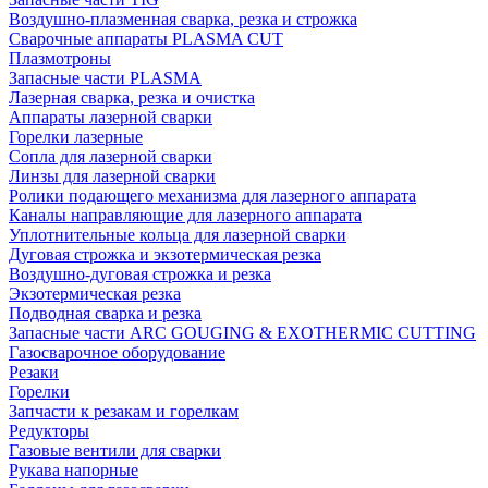
Воздушно-плазменная сварка, резка и строжка
Сварочные аппараты PLASMA CUT
Плазмотроны
Запасные части PLASMA
Лазерная сварка, резка и очистка
Аппараты лазерной сварки
Горелки лазерные
Сопла для лазерной сварки
Линзы для лазерной сварки
Ролики подающего механизма для лазерного аппарата
Каналы направляющие для лазерного аппарата
Уплотнительные кольца для лазерной сварки
Дуговая строжка и экзотермическая резка
Воздушно-дуговая строжка и резка
Экзотермическая резка
Подводная сварка и резка
Запасные части ARC GOUGING & EXOTHERMIC CUTTING
Газосварочное оборудование
Резаки
Горелки
Запчасти к резакам и горелкам
Редукторы
Газовые вентили для сварки
Рукава напорные