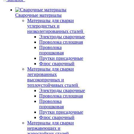
Сварочные материалы
Материалы для сварки
углеродистых и
низколегированных сталей
Электроды сварочные
Проволока сплошная
Проволока
порошковая
Прутки присадочные
Флюс сварочный
Материалы для сварки
легированных
высокопрочных и
теплоустойчивых сталей
Электроды сварочные
Проволока сплошная
Проволока
порошковая
Прутки присадочные
Флюс сварочный
Материалы для сварки
нержавеющих и
жаростойких сталей