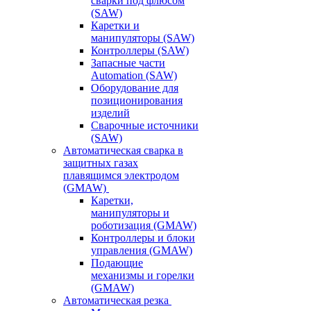
сварки под флюсом
(SAW)
Каретки и
манипуляторы (SAW)
Контроллеры (SAW)
Запасные части
Automation (SAW)
Оборудование для
позиционирования
изделий
Сварочные источники
(SAW)
Автоматическая сварка в
защитных газах
плавящимся электродом
(GMAW)
Каретки,
манипуляторы и
роботизация (GMAW)
Контроллеры и блоки
управления (GMAW)
Подающие
механизмы и горелки
(GMAW)
Автоматическая резка