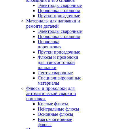
алюминия и его сплавов
Электроды сварочные
Проволока сплошная
Прутки присадочные
Материалы для наплавки и
ремонта деталей
Электроды сварочные
Проволока сплошная
Проволока
порошковая
Прутки присадочные
Флюсы и проволоки
для износостойкой
наплавки
Ленты сварочные
Специализированные
материалы
Флюсы и проволоки для
автоматической сварки и
наплавки
Кислые флюсы
Нейтральные флюсы
Основные флюсы
Высокоосновные
флюсы