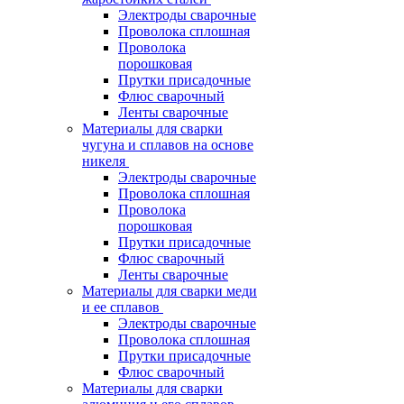
Электроды сварочные
Проволока сплошная
Проволока
порошковая
Прутки присадочные
Флюс сварочный
Ленты сварочные
Материалы для сварки
чугуна и сплавов на основе
никеля
Электроды сварочные
Проволока сплошная
Проволока
порошковая
Прутки присадочные
Флюс сварочный
Ленты сварочные
Материалы для сварки меди
и ее сплавов
Электроды сварочные
Проволока сплошная
Прутки присадочные
Флюс сварочный
Материалы для сварки