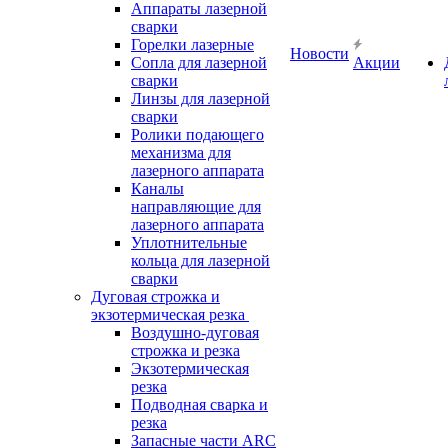
Аппараты лазерной
сварки
Горелки лазерные
Новости
Сопла для лазерной
Акции
сварки
Линзы для лазерной
сварки
Ролики подающего
механизма для
лазерного аппарата
Каналы
направляющие для
лазерного аппарата
Уплотнительные
кольца для лазерной
сварки
Дуговая строжка и
экзотермическая резка
Воздушно-дуговая
строжка и резка
Экзотермическая
резка
Подводная сварка и
резка
Запасные части ARC