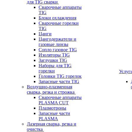
для TIG сварки
Сварочные аппараты
TIG
Блоки охлаждения
Сварочные горелки
TIG
Цанги
Цангодержатели и
газовые линзы
Сопло газовое TIG
Изоляторы TIG
Заглушки TIG
Наборы для TIG
горелки
Услуг
Головки TIG горелок
Запасные части TIG
Воздушно-плазменная
сварка, резка и строжка
Сварочные аппараты
PLASMA CUT
Плазмотроны
Запасные части
PLASMA
Лазерная сварка, резка и
очистка