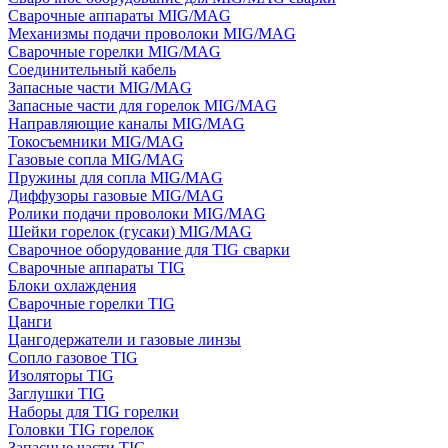
Сварочные аппараты MIG/MAG
Механизмы подачи проволоки MIG/MAG
Сварочные горелки MIG/MAG
Соединительный кабель
Запасные части MIG/MAG
Запасные части для горелок MIG/MAG
Направляющие каналы MIG/MAG
Токосъемники MIG/MAG
Газовые сопла MIG/MAG
Пружины для сопла MIG/MAG
Диффузоры газовые MIG/MAG
Ролики подачи проволоки MIG/MAG
Шейки горелок (гусаки) MIG/MAG
Сварочное оборудование для TIG сварки
Сварочные аппараты TIG
Блоки охлаждения
Сварочные горелки TIG
Цанги
Цангодержатели и газовые линзы
Сопло газовое TIG
Изоляторы TIG
Заглушки TIG
Наборы для TIG горелки
Головки TIG горелок
Запасные части TIG