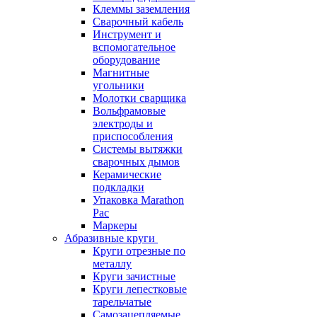
Клеммы заземления
Сварочный кабель
Инструмент и
вспомогательное
оборудование
Магнитные
угольники
Молотки сварщика
Вольфрамовые
электроды и
приспособления
Системы вытяжки
сварочных дымов
Керамические
подкладки
Упаковка Marathon
Pac
Маркеры
Абразивные круги
Круги отрезные по
металлу
Круги зачистные
Круги лепестковые
тарельчатые
Самозацепляемые