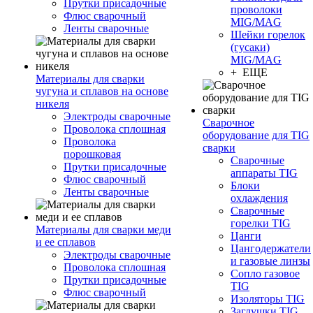
Прутки присадочные
проволоки
Флюс сварочный
MIG/MAG
Ленты сварочные
Шейки горелок
(гусаки)
MIG/MAG
+ ЕЩЕ
Материалы для сварки
чугуна и сплавов на основе
никеля
Электроды сварочные
Сварочное
Проволока сплошная
оборудование для TIG
Проволока
сварки
порошковая
Сварочные
Прутки присадочные
аппараты TIG
Флюс сварочный
Блоки
Ленты сварочные
охлаждения
Сварочные
горелки TIG
Материалы для сварки меди
Цанги
и ее сплавов
Цангодержатели
Электроды сварочные
и газовые линзы
Проволока сплошная
Сопло газовое
Прутки присадочные
TIG
Флюс сварочный
Изоляторы TIG
Заглушки TIG