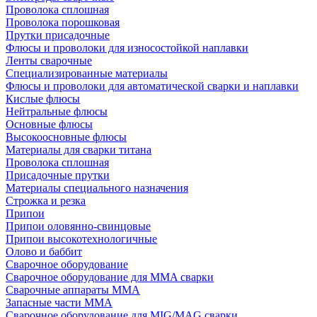
Проволока сплошная
Проволока порошковая
Прутки присадочные
Флюсы и проволоки для износостойкой наплавки
Ленты сварочные
Специализированные материалы
Флюсы и проволоки для автоматической сварки и наплавки
Кислые флюсы
Нейтральные флюсы
Основные флюсы
Высокоосновные флюсы
Материалы для сварки титана
Проволока сплошная
Присадочные прутки
Материалы специального назначения
Строжка и резка
Припои
Припои оловянно-свинцовые
Припои высокотехнологичные
Олово и баббит
Сварочное оборудование
Сварочное оборудование для MMA сварки
Сварочные аппараты MMA
Запасные части MMA
Сварочное оборудование для MIG/MAG сварки