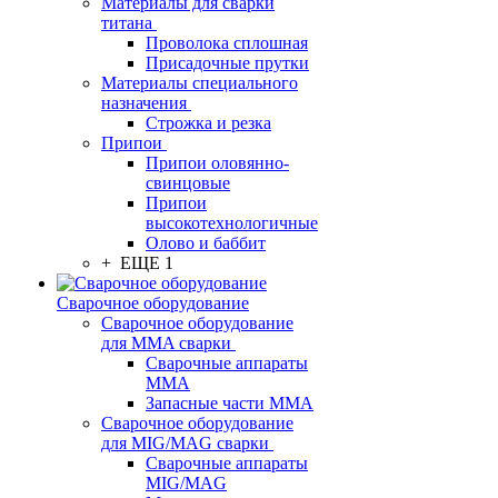
Материалы для сварки
титана
Проволока сплошная
Присадочные прутки
Материалы специального
назначения
Строжка и резка
Припои
Припои оловянно-
свинцовые
Припои
высокотехнологичные
Олово и баббит
+ ЕЩЕ 1
Сварочное оборудование
Сварочное оборудование
для MMA сварки
Сварочные аппараты
MMA
Запасные части MMA
Сварочное оборудование
для MIG/MAG сварки
Сварочные аппараты
MIG/MAG