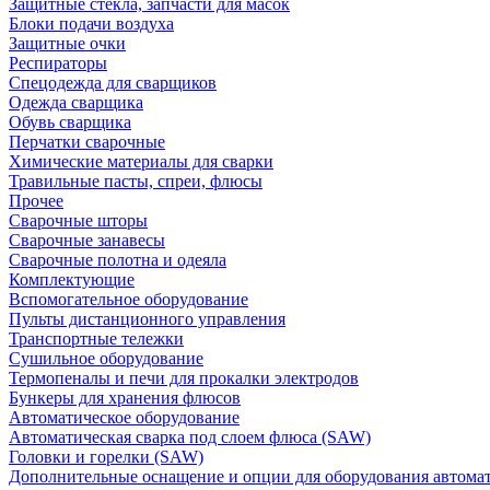
Защитные стекла, запчасти для масок
Блоки подачи воздуха
Защитные очки
Респираторы
Спецодежда для сварщиков
Одежда сварщика
Обувь сварщика
Перчатки сварочные
Химические материалы для сварки
Травильные пасты, спреи, флюсы
Прочее
Сварочные шторы
Сварочные занавесы
Сварочные полотна и одеяла
Комплектующие
Вспомогательное оборудование
Пульты дистанционного управления
Транспортные тележки
Сушильное оборудование
Термопеналы и печи для прокалки электродов
Бункеры для хранения флюсов
Автоматическое оборудование
Автоматическая сварка под слоем флюса (SAW)
Головки и горелки (SAW)
Дополнительные оснащение и опции для оборудования автома