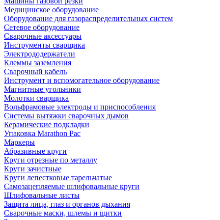
Машины газовой резки
Медицинское оборудование
Оборудование для газораспределительных систем
Сетевое оборудование
Сварочные аксессуары
Инструменты сварщика
Электрододержатели
Клеммы заземления
Сварочный кабель
Инструмент и вспомогательное оборудование
Магнитные угольники
Молотки сварщика
Вольфрамовые электроды и приспособления
Системы вытяжки сварочных дымов
Керамические подкладки
Упаковка Marathon Pac
Маркеры
Абразивные круги
Круги отрезные по металлу
Круги зачистные
Круги лепестковые тарельчатые
Самозацепляемые шлифовальные круги
Шлифовальные листы
Защита лица, глаз и органов дыхания
Сварочные маски, шлемы и щитки