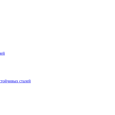
лей
стойчивых сталей