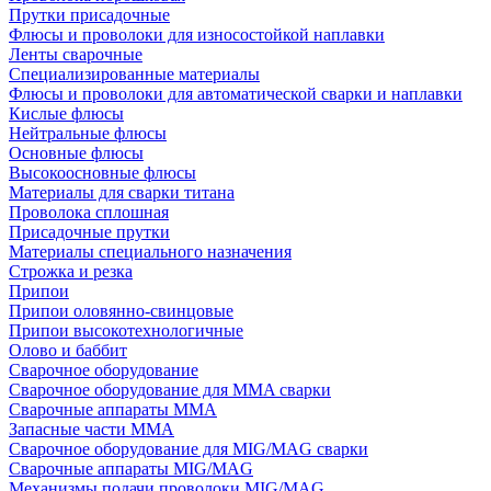
Прутки присадочные
Флюсы и проволоки для износостойкой наплавки
Ленты сварочные
Специализированные материалы
Флюсы и проволоки для автоматической сварки и наплавки
Кислые флюсы
Нейтральные флюсы
Основные флюсы
Высокоосновные флюсы
Материалы для сварки титана
Проволока сплошная
Присадочные прутки
Материалы специального назначения
Строжка и резка
Припои
Припои оловянно-свинцовые
Припои высокотехнологичные
Олово и баббит
Сварочное оборудование
Сварочное оборудование для MMA сварки
Сварочные аппараты MMA
Запасные части MMA
Сварочное оборудование для MIG/MAG сварки
Сварочные аппараты MIG/MAG
Механизмы подачи проволоки MIG/MAG