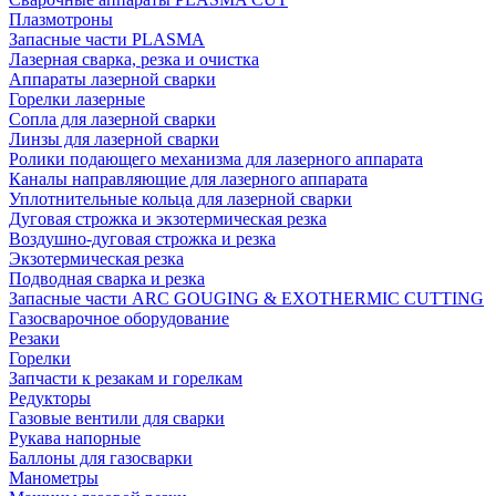
Плазмотроны
Запасные части PLASMA
Лазерная сварка, резка и очистка
Аппараты лазерной сварки
Горелки лазерные
Сопла для лазерной сварки
Линзы для лазерной сварки
Ролики подающего механизма для лазерного аппарата
Каналы направляющие для лазерного аппарата
Уплотнительные кольца для лазерной сварки
Дуговая строжка и экзотермическая резка
Воздушно-дуговая строжка и резка
Экзотермическая резка
Подводная сварка и резка
Запасные части ARC GOUGING & EXOTHERMIC CUTTING
Газосварочное оборудование
Резаки
Горелки
Запчасти к резакам и горелкам
Редукторы
Газовые вентили для сварки
Рукава напорные
Баллоны для газосварки
Манометры