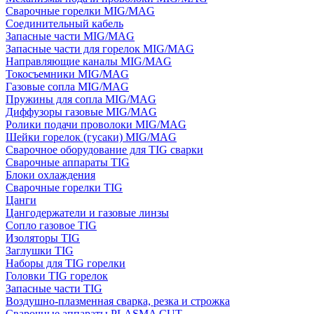
Сварочные горелки MIG/MAG
Соединительный кабель
Запасные части MIG/MAG
Запасные части для горелок MIG/MAG
Направляющие каналы MIG/MAG
Токосъемники MIG/MAG
Газовые сопла MIG/MAG
Пружины для сопла MIG/MAG
Диффузоры газовые MIG/MAG
Ролики подачи проволоки MIG/MAG
Шейки горелок (гусаки) MIG/MAG
Сварочное оборудование для TIG сварки
Сварочные аппараты TIG
Блоки охлаждения
Сварочные горелки TIG
Цанги
Цангодержатели и газовые линзы
Сопло газовое TIG
Изоляторы TIG
Заглушки TIG
Наборы для TIG горелки
Головки TIG горелок
Запасные части TIG
Воздушно-плазменная сварка, резка и строжка
Сварочные аппараты PLASMA CUT