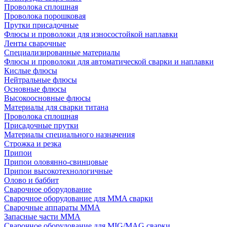
Проволока сплошная
Проволока порошковая
Прутки присадочные
Флюсы и проволоки для износостойкой наплавки
Ленты сварочные
Специализированные материалы
Флюсы и проволоки для автоматической сварки и наплавки
Кислые флюсы
Нейтральные флюсы
Основные флюсы
Высокоосновные флюсы
Материалы для сварки титана
Проволока сплошная
Присадочные прутки
Материалы специального назначения
Строжка и резка
Припои
Припои оловянно-свинцовые
Припои высокотехнологичные
Олово и баббит
Сварочное оборудование
Сварочное оборудование для MMA сварки
Сварочные аппараты MMA
Запасные части MMA
Сварочное оборудование для MIG/MAG сварки