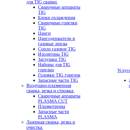
для TIG сварки
Сварочные аппараты
TIG
Блоки охлаждения
Сварочные горелки
TIG
Цанги
Цангодержатели и
газовые линзы
Сопло газовое TIG
Изоляторы TIG
Заглушки TIG
Наборы для TIG
горелки
Услуг
Головки TIG горелок
Запасные части TIG
Воздушно-плазменная
сварка, резка и строжка
Сварочные аппараты
PLASMA CUT
Плазмотроны
Запасные части
PLASMA
Лазерная сварка, резка и
очистка