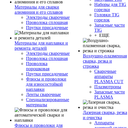
Наборы для TIG
Материалы для сварки
горелки
алюминия и его сплавов
Головки TIG
Электроды сварочные
горелок
Проволока сплошная
Запасные части
Прутки присадочные
TIG
+ ЕЩЕ
Материалы для наплавки и
ремонта деталей
Электроды сварочные
Воздушно-плазменная
Проволока сплошная
сварка, резка и
Проволока
строжка
порошковая
Сварочные
Прутки присадочные
аппараты
Флюсы и проволоки
PLASMA CUT
для износостойкой
Плазмотроны
наплавки
Запасные части
Ленты сварочные
PLASMA
Специализированные
материалы
Лазерная сварка, резка
и очистка
Аппараты
Флюсы и проволоки для
лазерной сварки