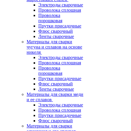
Электроды сварочные
Проволока сплошная
Проволока
порошковая
Прутки присадочные
Флюс сварочный
Ленты сварочные
Материалы для сварки
чугуна и сплавов на основе
никеля
Электроды сварочные
Проволока сплошная
Проволока
порошковая
Прутки присадочные
Флюс сварочный
Ленты сварочные
Материалы для сварки меди
и ее сплавов
Электроды сварочные
Проволока сплошная
Прутки присадочные
Флюс сварочный
Материалы для сварки