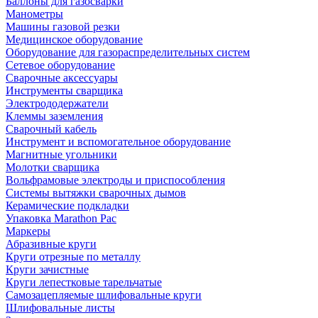
Баллоны для газосварки
Манометры
Машины газовой резки
Медицинское оборудование
Оборудование для газораспределительных систем
Сетевое оборудование
Сварочные аксессуары
Инструменты сварщика
Электрододержатели
Клеммы заземления
Сварочный кабель
Инструмент и вспомогательное оборудование
Магнитные угольники
Молотки сварщика
Вольфрамовые электроды и приспособления
Системы вытяжки сварочных дымов
Керамические подкладки
Упаковка Marathon Pac
Маркеры
Абразивные круги
Круги отрезные по металлу
Круги зачистные
Круги лепестковые тарельчатые
Самозацепляемые шлифовальные круги
Шлифовальные листы