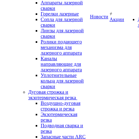
Аппараты лазерной
сварки
Горелки лазерные
Новости
Сопла для лазерной
Акции
сварки
Линзы для лазерной
сварки
Ролики подающего
механизма для
лазерного аппарата
Каналы
направляющие для
лазерного аппарата
Уплотнительные
кольца для лазерной
сварки
Дуговая строжка и
экзотермическая резка
Воздушно-дуговая
строжка и резка
Экзотермическая
резка
Подводная сварка и
резка
Запасные части ARC