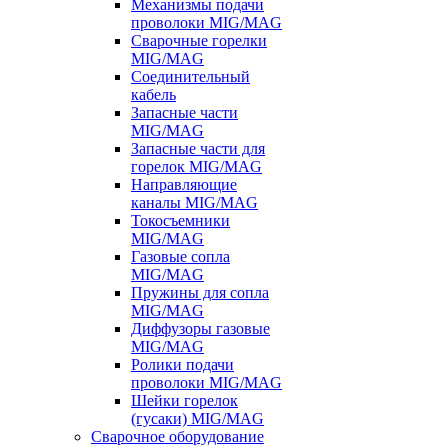
Механизмы подачи
проволоки MIG/MAG
Сварочные горелки
MIG/MAG
Соединительный
кабель
Запасные части
MIG/MAG
Запасные части для
горелок MIG/MAG
Направляющие
каналы MIG/MAG
Токосъемники
MIG/MAG
Газовые сопла
MIG/MAG
Пружины для сопла
MIG/MAG
Диффузоры газовые
MIG/MAG
Ролики подачи
проволоки MIG/MAG
Шейки горелок
(гусаки) MIG/MAG
Сварочное оборудование