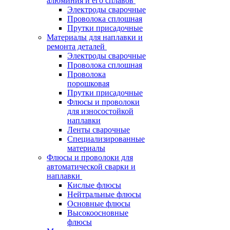
алюминия и его сплавов
Электроды сварочные
Проволока сплошная
Прутки присадочные
Материалы для наплавки и
ремонта деталей
Электроды сварочные
Проволока сплошная
Проволока
порошковая
Прутки присадочные
Флюсы и проволоки
для износостойкой
наплавки
Ленты сварочные
Специализированные
материалы
Флюсы и проволоки для
автоматической сварки и
наплавки
Кислые флюсы
Нейтральные флюсы
Основные флюсы
Высокоосновные
флюсы