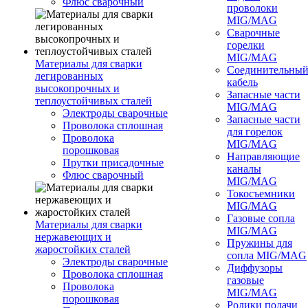
Флюс сварочный
проволоки
MIG/MAG
Сварочные
горелки
MIG/MAG
Материалы для сварки
Соединительны
легированных
кабель
высокопрочных и
Запасные части
теплоустойчивых сталей
MIG/MAG
Электроды сварочные
Запасные части
Проволока сплошная
для горелок
Проволока
MIG/MAG
порошковая
Направляющие
Прутки присадочные
каналы
Флюс сварочный
MIG/MAG
Токосъемники
MIG/MAG
Газовые сопла
Материалы для сварки
MIG/MAG
нержавеющих и
Пружины для
жаростойких сталей
сопла MIG/MAG
Электроды сварочные
Диффузоры
Проволока сплошная
газовые
Проволока
MIG/MAG
порошковая
Ролики подачи