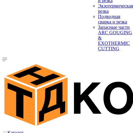
и резка
Экзотермическая
резка
Подводная
сварка и резка
Запасные части
ARC GOUGING
&
EXOTHERMIC
CUTTING
Каталог