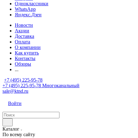
Одноклассники
WhatsApp
Яндекс.Дзен
Новости
Акции
Доставка
Оплата
О компании
Как купить
Контакты
Обзоры
...
+7 (495) 225-95-78
+7 (495) 225-95-78
Многоканальный
sale@ktnd.ru
Войти
Каталог
По всему сайту