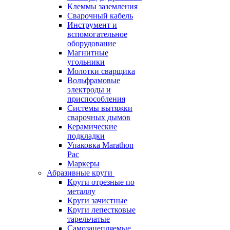
Клеммы заземления
Сварочный кабель
Инструмент и
вспомогательное
оборудование
Магнитные
угольники
Молотки сварщика
Вольфрамовые
электроды и
приспособления
Системы вытяжки
сварочных дымов
Керамические
подкладки
Упаковка Marathon
Pac
Маркеры
Абразивные круги
Круги отрезные по
металлу
Круги зачистные
Круги лепестковые
тарельчатые
Самозацепляемые