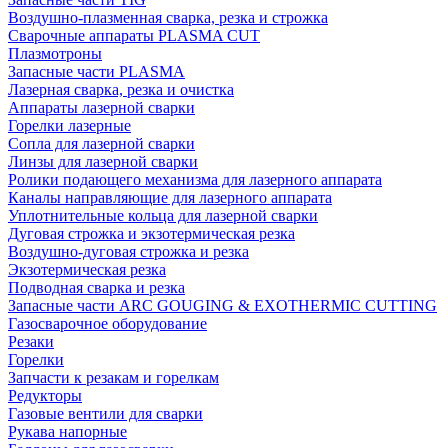
Воздушно-плазменная сварка, резка и строжка
Сварочные аппараты PLASMA CUT
Плазмотроны
Запасные части PLASMA
Лазерная сварка, резка и очистка
Аппараты лазерной сварки
Горелки лазерные
Сопла для лазерной сварки
Линзы для лазерной сварки
Ролики подающего механизма для лазерного аппарата
Каналы направляющие для лазерного аппарата
Уплотнительные кольца для лазерной сварки
Дуговая строжка и экзотермическая резка
Воздушно-дуговая строжка и резка
Экзотермическая резка
Подводная сварка и резка
Запасные части ARC GOUGING & EXOTHERMIC CUTTING
Газосварочное оборудование
Резаки
Горелки
Запчасти к резакам и горелкам
Редукторы
Газовые вентили для сварки
Рукава напорные