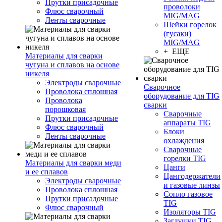
Прутки присадочные
проволоки
Флюс сварочный
MIG/MAG
Ленты сварочные
Шейки горелок
(гусаки)
MIG/MAG
+ ЕЩЕ
Материалы для сварки
чугуна и сплавов на основе
никеля
Электроды сварочные
Сварочное
Проволока сплошная
оборудование для TIG
Проволока
сварки
порошковая
Сварочные
Прутки присадочные
аппараты TIG
Флюс сварочный
Блоки
Ленты сварочные
охлаждения
Сварочные
горелки TIG
Материалы для сварки меди
Цанги
и ее сплавов
Цангодержатели
Электроды сварочные
и газовые линзы
Проволока сплошная
Сопло газовое
Прутки присадочные
TIG
Флюс сварочный
Изоляторы TIG
Заглушки TIG