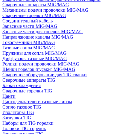
Сварочные аппараты MIG/MAG
Механизмы подачи проволоки MIG/MAG
Сварочные горелки MIG/MAG
Соединительный кабель
Запасные части MIG/MAG
Запасные части для горелок MIG/MAG
Направляющие каналы MIG/MAG
Токосъемники MIG/MAG
Газовые сопла MIG/MAG
Пружины для сопла MIG/MAG
Диффузоры газовые MIG/MAG
Ролики подачи проволоки MIG/MAG
Шейки горелок (гусаки) MIG/MAG
Сварочное оборудование для TIG сварки
Сварочные аппараты TIG
Блоки охлаждения
Сварочные горелки TIG
Цанги
Цангодержатели и газовые линзы
Сопло газовое TIG
Изоляторы TIG
Заглушки TIG
Наборы для TIG горелки
Головки TIG горелок
Запасные части TIG