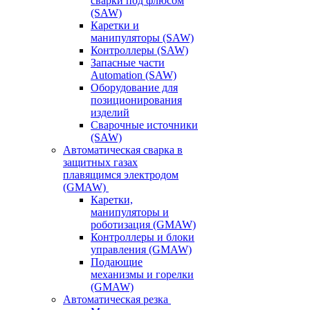
сварки под флюсом
(SAW)
Каретки и
манипуляторы (SAW)
Контроллеры (SAW)
Запасные части
Automation (SAW)
Оборудование для
позиционирования
изделий
Сварочные источники
(SAW)
Автоматическая сварка в
защитных газах
плавящимся электродом
(GMAW)
Каретки,
манипуляторы и
роботизация (GMAW)
Контроллеры и блоки
управления (GMAW)
Подающие
механизмы и горелки
(GMAW)
Автоматическая резка