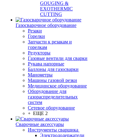
GOUGING &
EXOTHERMIC
CUTTING
Газосварочное оборудование
Резаки
Горелки
Запчасти к резакам и
горелкам
Редукторы
Газовые вентили для сварки
Рукава напорные
Баллоны для газосварки
Манометры
Машины газовой резки
Медицинское оборудование
Оборудование для
газораспределительных
систем
Сетевое оборудование
+ ЕЩЕ 2
Сварочные аксессуары
Инструменты сварщика
Электрододержатели