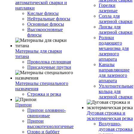
автоматической сварки и
Горелки
наплавки
лазерные
Кислые флюсы
Сопла для
Нейтральные флюсы
лазерной сварки
Основные флюсы
Линзы для
Высокоосновные
лазерной сварки
флюсы
Ролики
подающего
механизма для
Материалы для сварки
лазерного
титана
аппарата
Проволока сплошная
Каналы
Присадочные прутки
направляющие
для лазерного
аппарата
Материалы специального
Уплотнительные
назначения
кольца для
Строжка и резка
лазерной сварки
Припои
Припои оловянно-
Дуговая строжка и
свинцовые
экзотермическая резка
Припои
Воздушно-
высокотехнологичные
дуговая строжка
Олово и баббит