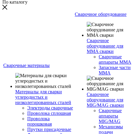
По каталогу
Сварочное оборудование
Сварочное
оборудование для
MMA сварки
Сварочные
аппараты MMA
Сварочные материалы
Запасные части
MMA
Материалы для сварки
Сварочное
углеродистых и
оборудование для
низколегированных сталей
MIG/MAG сварки
Электроды сварочные
Сварочные
Проволока сплошная
аппараты
Проволока
MIG/MAG
порошковая
Механизмы
Прутки присадочные
подачи