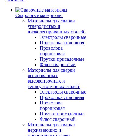
Сварочные материалы
Материалы для сварки
углеродистых и
низколегированных сталей
Электроды сварочные
Проволока сплошная
Проволока
порошковая
Прутки присадочные
Флюс сварочный
Материалы для сварки
легированных
высокопрочных и
теплоустойчивых сталей
Электроды сварочные
Проволока сплошная
Проволока
порошковая
Прутки присадочные
Флюс сварочный
Материалы для сварки
нержавеющих и
жаростойких сталей