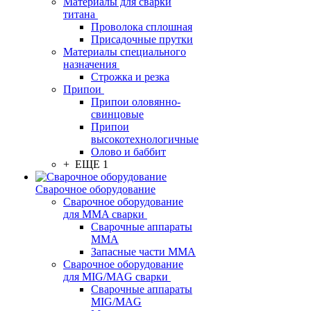
Материалы для сварки
титана
Проволока сплошная
Присадочные прутки
Материалы специального
назначения
Строжка и резка
Припои
Припои оловянно-
свинцовые
Припои
высокотехнологичные
Олово и баббит
+ ЕЩЕ 1
Сварочное оборудование
Сварочное оборудование
для MMA сварки
Сварочные аппараты
MMA
Запасные части MMA
Сварочное оборудование
для MIG/MAG сварки
Сварочные аппараты
MIG/MAG