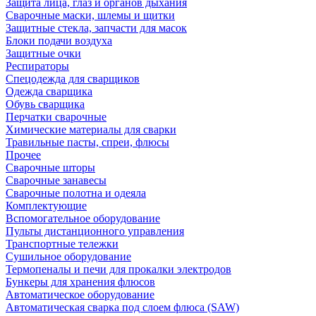
Защита лица, глаз и органов дыхания
Сварочные маски, шлемы и щитки
Защитные стекла, запчасти для масок
Блоки подачи воздуха
Защитные очки
Респираторы
Спецодежда для сварщиков
Одежда сварщика
Обувь сварщика
Перчатки сварочные
Химические материалы для сварки
Травильные пасты, спреи, флюсы
Прочее
Сварочные шторы
Сварочные занавесы
Сварочные полотна и одеяла
Комплектующие
Вспомогательное оборудование
Пульты дистанционного управления
Транспортные тележки
Сушильное оборудование
Термопеналы и печи для прокалки электродов
Бункеры для хранения флюсов
Автоматическое оборудование
Автоматическая сварка под слоем флюса (SAW)