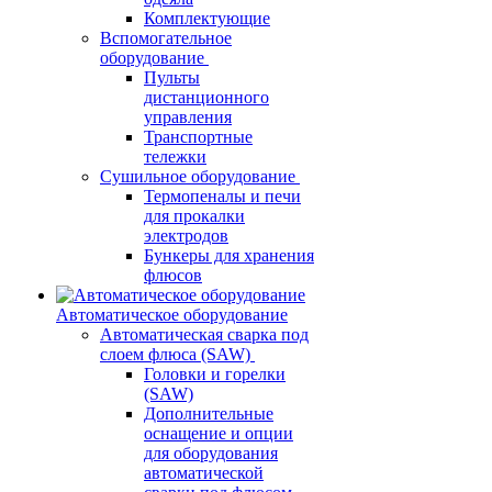
Комплектующие
Вспомогательное
оборудование
Пульты
дистанционного
управления
Транспортные
тележки
Сушильное оборудование
Термопеналы и печи
для прокалки
электродов
Бункеры для хранения
флюсов
Автоматическое оборудование
Автоматическая сварка под
слоем флюса (SAW)
Головки и горелки
(SAW)
Дополнительные
оснащение и опции
для оборудования
автоматической