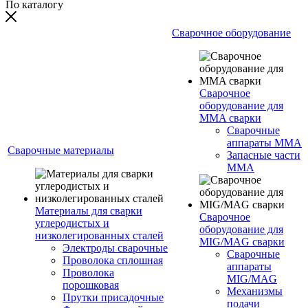
По каталогу
Сварочное оборудование
Сварочное
оборудование для
MMA сварки
Сварочные
аппараты MMA
Сварочные материалы
Запасные части
MMA
Материалы для сварки
Сварочное
углеродистых и
оборудование для
низколегированных сталей
MIG/MAG сварки
Электроды сварочные
Сварочные
Проволока сплошная
аппараты
Проволока
MIG/MAG
порошковая
Механизмы
Прутки присадочные
подачи