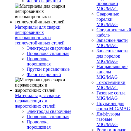
Флюс сварочный
проволоки
MIG/MAG
Сварочные
горелки
MIG/MAG
Материалы для сварки
Соединительны
легированных
кабель
высокопрочных и
Запасные части
теплоустойчивых сталей
MIG/MAG
Электроды сварочные
Запасные части
Проволока сплошная
для горелок
Проволока
MIG/MAG
порошковая
Направляющие
Прутки присадочные
каналы
Флюс сварочный
MIG/MAG
Токосъемники
MIG/MAG
Газовые сопла
Материалы для сварки
MIG/MAG
нержавеющих и
Пружины для
жаростойких сталей
сопла MIG/MAG
Электроды сварочные
Диффузоры
Проволока сплошная
газовые
Проволока
MIG/MAG
порошковая
Ролики подачи