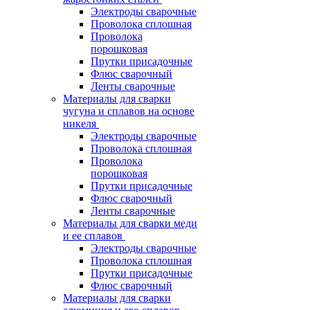
Электроды сварочные
Проволока сплошная
Проволока
порошковая
Прутки присадочные
Флюс сварочный
Ленты сварочные
Материалы для сварки
чугуна и сплавов на основе
никеля
Электроды сварочные
Проволока сплошная
Проволока
порошковая
Прутки присадочные
Флюс сварочный
Ленты сварочные
Материалы для сварки меди
и ее сплавов
Электроды сварочные
Проволока сплошная
Прутки присадочные
Флюс сварочный
Материалы для сварки