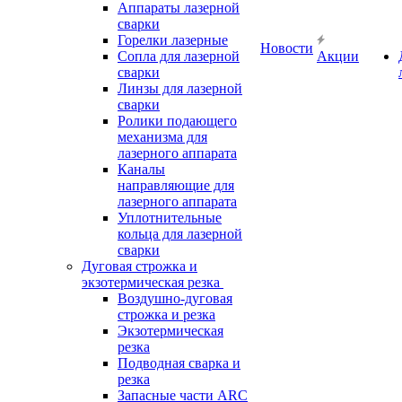
Аппараты лазерной
сварки
Горелки лазерные
Новости
Сопла для лазерной
Акции
сварки
Линзы для лазерной
сварки
Ролики подающего
механизма для
лазерного аппарата
Каналы
направляющие для
лазерного аппарата
Уплотнительные
кольца для лазерной
сварки
Дуговая строжка и
экзотермическая резка
Воздушно-дуговая
строжка и резка
Экзотермическая
резка
Подводная сварка и
резка
Запасные части ARC