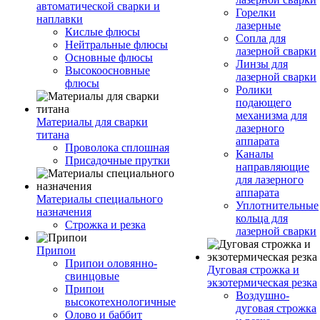
автоматической сварки и
Горелки
наплавки
лазерные
Кислые флюсы
Сопла для
Нейтральные флюсы
лазерной сварки
Основные флюсы
Линзы для
Высокоосновные
лазерной сварки
флюсы
Ролики
подающего
механизма для
Материалы для сварки
лазерного
титана
аппарата
Проволока сплошная
Каналы
Присадочные прутки
направляющие
для лазерного
аппарата
Материалы специального
Уплотнительные
назначения
кольца для
Строжка и резка
лазерной сварки
Припои
Припои оловянно-
Дуговая строжка и
свинцовые
экзотермическая резка
Припои
Воздушно-
высокотехнологичные
дуговая строжка
Олово и баббит