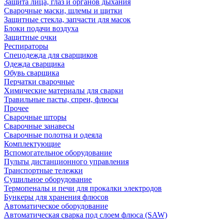
Защита лица, глаз и органов дыхания
Сварочные маски, шлемы и щитки
Защитные стекла, запчасти для масок
Блоки подачи воздуха
Защитные очки
Респираторы
Спецодежда для сварщиков
Одежда сварщика
Обувь сварщика
Перчатки сварочные
Химические материалы для сварки
Травильные пасты, спреи, флюсы
Прочее
Сварочные шторы
Сварочные занавесы
Сварочные полотна и одеяла
Комплектующие
Вспомогательное оборудование
Пульты дистанционного управления
Транспортные тележки
Сушильное оборудование
Термопеналы и печи для прокалки электродов
Бункеры для хранения флюсов
Автоматическое оборудование
Автоматическая сварка под слоем флюса (SAW)