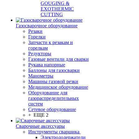
GOUGING &
EXOTHERMIC
CUTTING
Газосварочное оборудование
Резаки
Горелки
Запчасти к резакам и
горелкам
Редукторы
Газовые вентили для сварки
Рукава напорные
Баллоны для газосварки
Манометры
Машины газовой резки
Медицинское оборудование
Оборудование для
газораспределительных
систем
Сетевое оборудование
+ ЕЩЕ 2
Сварочные аксессуары
Инструменты сварщика
Электрододержатели