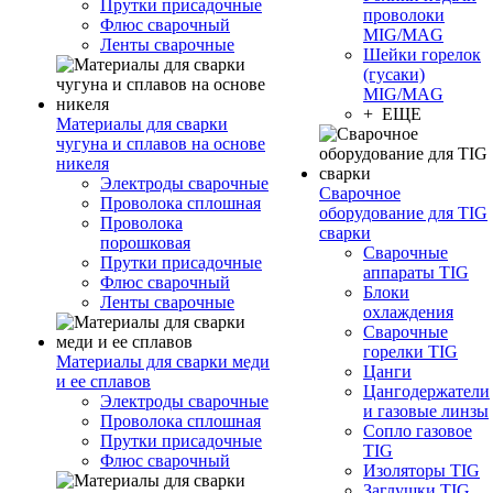
Прутки присадочные
проволоки
Флюс сварочный
MIG/MAG
Ленты сварочные
Шейки горелок
(гусаки)
MIG/MAG
+ ЕЩЕ
Материалы для сварки
чугуна и сплавов на основе
никеля
Электроды сварочные
Сварочное
Проволока сплошная
оборудование для TIG
Проволока
сварки
порошковая
Сварочные
Прутки присадочные
аппараты TIG
Флюс сварочный
Блоки
Ленты сварочные
охлаждения
Сварочные
горелки TIG
Материалы для сварки меди
Цанги
и ее сплавов
Цангодержатели
Электроды сварочные
и газовые линзы
Проволока сплошная
Сопло газовое
Прутки присадочные
TIG
Флюс сварочный
Изоляторы TIG
Заглушки TIG