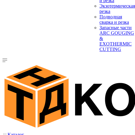
и резка
Экзотермическая
резка
Подводная
сварка и резка
Запасные части
ARC GOUGING
&
EXOTHERMIC
CUTTING
Каталог