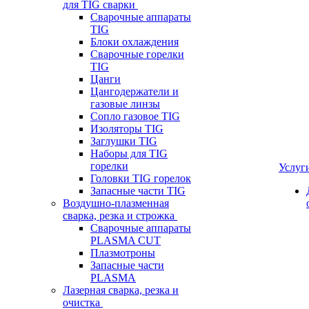
для TIG сварки
Сварочные аппараты
TIG
Блоки охлаждения
Сварочные горелки
TIG
Цанги
Цангодержатели и
газовые линзы
Сопло газовое TIG
Изоляторы TIG
Заглушки TIG
Наборы для TIG
горелки
Услуг
Головки TIG горелок
Запасные части TIG
Воздушно-плазменная
сварка, резка и строжка
Сварочные аппараты
PLASMA CUT
Плазмотроны
Запасные части
PLASMA
Лазерная сварка, резка и
очистка