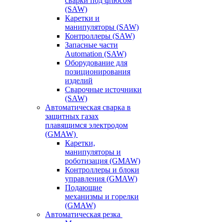
сварки под флюсом
(SAW)
Каретки и
манипуляторы (SAW)
Контроллеры (SAW)
Запасные части
Automation (SAW)
Оборудование для
позиционирования
изделий
Сварочные источники
(SAW)
Автоматическая сварка в
защитных газах
плавящимся электродом
(GMAW)
Каретки,
манипуляторы и
роботизация (GMAW)
Контроллеры и блоки
управления (GMAW)
Подающие
механизмы и горелки
(GMAW)
Автоматическая резка