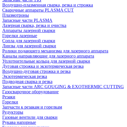
Воздушно-плазменная сварка, резка и строжка
Сварочные аппараты PLASMA CUT
Плазмотроны
Запасные части PLASMA
Лазерная сварка, резка и очистка
Аппараты лазерной сварки
Горелки лазерные
Сопла для лазерной сварки
Линзы для лазерной сварки
Ролики подающего механизма для лазерного аппарата
Каналы направляющие для лазерного аппарата
Уплотнительные кольца для лазерной сварки
Дуговая строжка и экзотермическая резка
Воздушно-дуговая строжка и резка
Экзотермическая резка
Подводная сварка и резка
Запасные части ARC GOUGING & EXOTHERMIC CUTTING
Газосварочное оборудование
Резаки
Горелки
Запчасти к резакам и горелкам
Редукторы
Газовые вентили для сварки
Рукава напорные