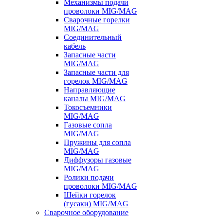
Механизмы подачи
проволоки MIG/MAG
Сварочные горелки
MIG/MAG
Соединительный
кабель
Запасные части
MIG/MAG
Запасные части для
горелок MIG/MAG
Направляющие
каналы MIG/MAG
Токосъемники
MIG/MAG
Газовые сопла
MIG/MAG
Пружины для сопла
MIG/MAG
Диффузоры газовые
MIG/MAG
Ролики подачи
проволоки MIG/MAG
Шейки горелок
(гусаки) MIG/MAG
Сварочное оборудование