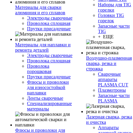
Наборы для TIG
Материалы для сварки
горелки
алюминия и его сплавов
Головки TIG
Электроды сварочные
горелок
Проволока сплошная
Запасные части
Прутки присадочные
TIG
+ ЕЩЕ
Материалы для наплавки и
ремонта деталей
Электроды сварочные
Воздушно-плазменная
Проволока сплошная
сварка, резка и
Проволока
строжка
порошковая
Сварочные
Прутки присадочные
аппараты
Флюсы и проволоки
PLASMA CUT
для износостойкой
Плазмотроны
наплавки
Запасные части
Ленты сварочные
PLASMA
Специализированные
материалы
Лазерная сварка, резка
и очистка
Аппараты
Флюсы и проволоки для
лазерной сварки