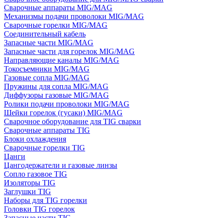
Сварочные аппараты MIG/MAG
Механизмы подачи проволоки MIG/MAG
Сварочные горелки MIG/MAG
Соединительный кабель
Запасные части MIG/MAG
Запасные части для горелок MIG/MAG
Направляющие каналы MIG/MAG
Токосъемники MIG/MAG
Газовые сопла MIG/MAG
Пружины для сопла MIG/MAG
Диффузоры газовые MIG/MAG
Ролики подачи проволоки MIG/MAG
Шейки горелок (гусаки) MIG/MAG
Сварочное оборудование для TIG сварки
Сварочные аппараты TIG
Блоки охлаждения
Сварочные горелки TIG
Цанги
Цангодержатели и газовые линзы
Сопло газовое TIG
Изоляторы TIG
Заглушки TIG
Наборы для TIG горелки
Головки TIG горелок
Запасные части TIG