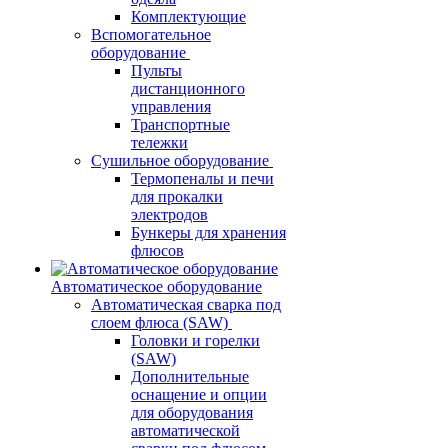
Комплектующие
Вспомогательное
оборудование
Пульты
дистанционного
управления
Транспортные
тележки
Сушильное оборудование
Термопеналы и печи
для прокалки
электродов
Бункеры для хранения
флюсов
Автоматическое оборудование
Автоматическая сварка под
слоем флюса (SAW)
Головки и горелки
(SAW)
Дополнительные
оснащение и опции
для оборудования
автоматической