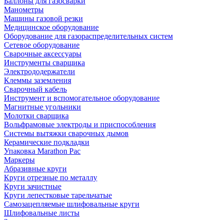
Баллоны для газосварки
Манометры
Машины газовой резки
Медицинское оборудование
Оборудование для газораспределительных систем
Сетевое оборудование
Сварочные аксессуары
Инструменты сварщика
Электрододержатели
Клеммы заземления
Сварочный кабель
Инструмент и вспомогательное оборудование
Магнитные угольники
Молотки сварщика
Вольфрамовые электроды и приспособления
Системы вытяжки сварочных дымов
Керамические подкладки
Упаковка Marathon Pac
Маркеры
Абразивные круги
Круги отрезные по металлу
Круги зачистные
Круги лепестковые тарельчатые
Самозацепляемые шлифовальные круги
Шлифовальные листы