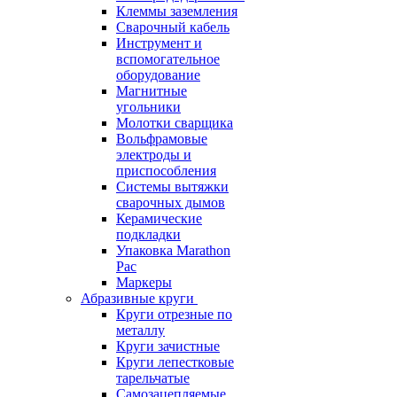
Клеммы заземления
Сварочный кабель
Инструмент и
вспомогательное
оборудование
Магнитные
угольники
Молотки сварщика
Вольфрамовые
электроды и
приспособления
Системы вытяжки
сварочных дымов
Керамические
подкладки
Упаковка Marathon
Pac
Маркеры
Абразивные круги
Круги отрезные по
металлу
Круги зачистные
Круги лепестковые
тарельчатые
Самозацепляемые