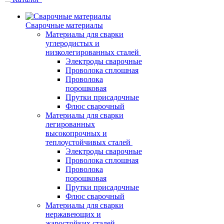
Сварочные материалы
Материалы для сварки
углеродистых и
низколегированных сталей
Электроды сварочные
Проволока сплошная
Проволока
порошковая
Прутки присадочные
Флюс сварочный
Материалы для сварки
легированных
высокопрочных и
теплоустойчивых сталей
Электроды сварочные
Проволока сплошная
Проволока
порошковая
Прутки присадочные
Флюс сварочный
Материалы для сварки
нержавеющих и
жаростойких сталей