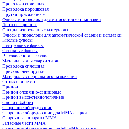
Проволока сплошная
Проволока порошковая
Прутки присадочные
Флюсы и проволоки для износостойкой наплавки
Ленты сварочные
Специализированные материалы
Флюсы и проволоки для автоматической сварки и наплавки
Кислые флюсы
Нейтральные флюсы
Основные флюсы
Высокоосновные флюсы
Материалы для сварки титана
Проволока сплошная
Присадочные прутки
Материалы специального назначения
Строжка и резка
Припои
Припои оловянно-свинцовые
Припои высокотехнологичные
Олово и баббит
Сварочное оборудование
Сварочное оборудование для MMA сварки
Сварочные аппараты MMA
Запасные части MMA
Сварочное оборудование для MIG/MAG сварки