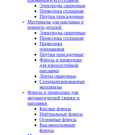
алюминия и его сплавов
Электроды сварочные
Проволока сплошная
Прутки присадочные
Материалы для наплавки и
ремонта деталей
Электроды сварочные
Проволока сплошная
Проволока
порошковая
Прутки присадочные
Флюсы и проволоки
для износостойкой
наплавки
Ленты сварочные
Специализированные
материалы
Флюсы и проволоки для
автоматической сварки и
наплавки
Кислые флюсы
Нейтральные флюсы
Основные флюсы
Высокоосновные
флюсы