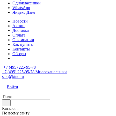
Одноклассники
WhatsApp
Яндекс.Дзен
Новости
Акции
Доставка
Оплата
О компании
Как купить
Контакты
Обзоры
...
+7 (495) 225-95-78
+7 (495) 225-95-78
Многоканальный
sale@ktnd.ru
Войти
Каталог
По всему сайту