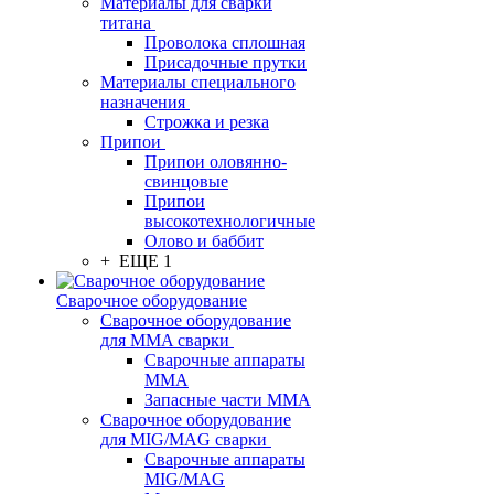
Материалы для сварки
титана
Проволока сплошная
Присадочные прутки
Материалы специального
назначения
Строжка и резка
Припои
Припои оловянно-
свинцовые
Припои
высокотехнологичные
Олово и баббит
+ ЕЩЕ 1
Сварочное оборудование
Сварочное оборудование
для MMA сварки
Сварочные аппараты
MMA
Запасные части MMA
Сварочное оборудование
для MIG/MAG сварки
Сварочные аппараты
MIG/MAG