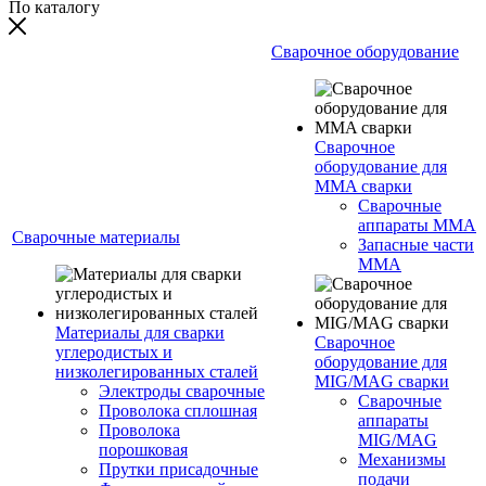
По каталогу
Сварочное оборудование
Сварочное
оборудование для
MMA сварки
Сварочные
аппараты MMA
Сварочные материалы
Запасные части
MMA
Материалы для сварки
Сварочное
углеродистых и
оборудование для
низколегированных сталей
MIG/MAG сварки
Электроды сварочные
Сварочные
Проволока сплошная
аппараты
Проволока
MIG/MAG
порошковая
Механизмы
Прутки присадочные
подачи