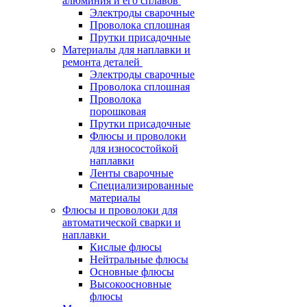
алюминия и его сплавов
Электроды сварочные
Проволока сплошная
Прутки присадочные
Материалы для наплавки и
ремонта деталей
Электроды сварочные
Проволока сплошная
Проволока
порошковая
Прутки присадочные
Флюсы и проволоки
для износостойкой
наплавки
Ленты сварочные
Специализированные
материалы
Флюсы и проволоки для
автоматической сварки и
наплавки
Кислые флюсы
Нейтральные флюсы
Основные флюсы
Высокоосновные
флюсы