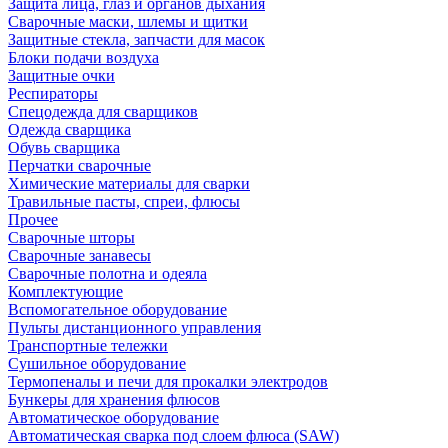
Защита лица, глаз и органов дыхания
Сварочные маски, шлемы и щитки
Защитные стекла, запчасти для масок
Блоки подачи воздуха
Защитные очки
Респираторы
Спецодежда для сварщиков
Одежда сварщика
Обувь сварщика
Перчатки сварочные
Химические материалы для сварки
Травильные пасты, спреи, флюсы
Прочее
Сварочные шторы
Сварочные занавесы
Сварочные полотна и одеяла
Комплектующие
Вспомогательное оборудование
Пульты дистанционного управления
Транспортные тележки
Сушильное оборудование
Термопеналы и печи для прокалки электродов
Бункеры для хранения флюсов
Автоматическое оборудование
Автоматическая сварка под слоем флюса (SAW)