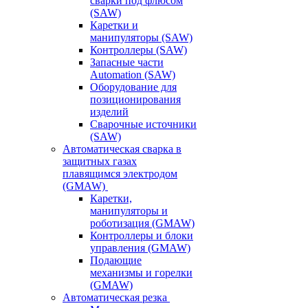
сварки под флюсом
(SAW)
Каретки и
манипуляторы (SAW)
Контроллеры (SAW)
Запасные части
Automation (SAW)
Оборудование для
позиционирования
изделий
Сварочные источники
(SAW)
Автоматическая сварка в
защитных газах
плавящимся электродом
(GMAW)
Каретки,
манипуляторы и
роботизация (GMAW)
Контроллеры и блоки
управления (GMAW)
Подающие
механизмы и горелки
(GMAW)
Автоматическая резка