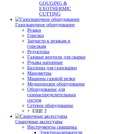
GOUGING &
EXOTHERMIC
CUTTING
Газосварочное оборудование
Резаки
Горелки
Запчасти к резакам и
горелкам
Редукторы
Газовые вентили для сварки
Рукава напорные
Баллоны для газосварки
Манометры
Машины газовой резки
Медицинское оборудование
Оборудование для
газораспределительных
систем
Сетевое оборудование
+ ЕЩЕ 2
Сварочные аксессуары
Инструменты сварщика
Электрододержатели