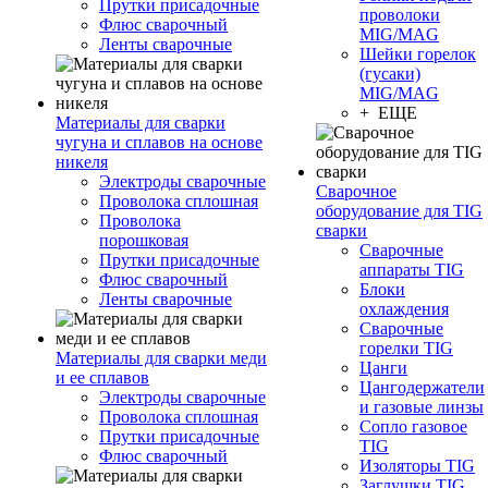
Прутки присадочные
проволоки
Флюс сварочный
MIG/MAG
Ленты сварочные
Шейки горелок
(гусаки)
MIG/MAG
+ ЕЩЕ
Материалы для сварки
чугуна и сплавов на основе
никеля
Электроды сварочные
Сварочное
Проволока сплошная
оборудование для TIG
Проволока
сварки
порошковая
Сварочные
Прутки присадочные
аппараты TIG
Флюс сварочный
Блоки
Ленты сварочные
охлаждения
Сварочные
горелки TIG
Материалы для сварки меди
Цанги
и ее сплавов
Цангодержатели
Электроды сварочные
и газовые линзы
Проволока сплошная
Сопло газовое
Прутки присадочные
TIG
Флюс сварочный
Изоляторы TIG
Заглушки TIG