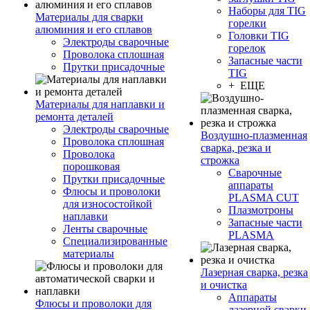
Наборы для TIG
Материалы для сварки
горелки
алюминия и его сплавов
Головки TIG
Электроды сварочные
горелок
Проволока сплошная
Запасные части
Прутки присадочные
TIG
+ ЕЩЕ
Материалы для наплавки и
ремонта деталей
Электроды сварочные
Воздушно-плазменная
Проволока сплошная
сварка, резка и
Проволока
строжка
порошковая
Сварочные
Прутки присадочные
аппараты
Флюсы и проволоки
PLASMA CUT
для износостойкой
Плазмотроны
наплавки
Запасные части
Ленты сварочные
PLASMA
Специализированные
материалы
Лазерная сварка, резка
и очистка
Аппараты
Флюсы и проволоки для
лазерной сварки