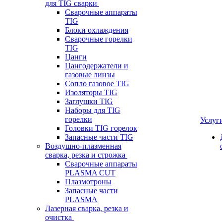
для TIG сварки
Сварочные аппараты
TIG
Блоки охлаждения
Сварочные горелки
TIG
Цанги
Цангодержатели и
газовые линзы
Сопло газовое TIG
Изоляторы TIG
Заглушки TIG
Наборы для TIG
горелки
Услуг
Головки TIG горелок
Запасные части TIG
Воздушно-плазменная
сварка, резка и строжка
Сварочные аппараты
PLASMA CUT
Плазмотроны
Запасные части
PLASMA
Лазерная сварка, резка и
очистка