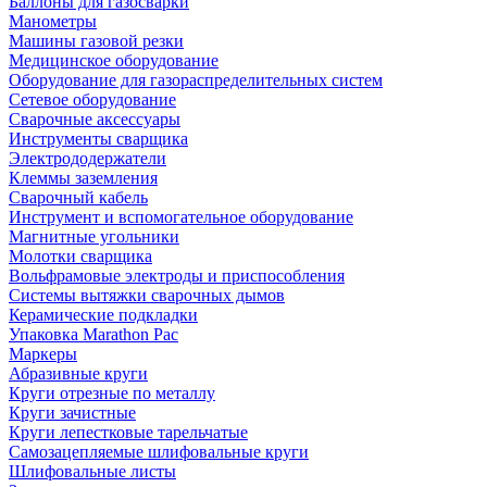
Баллоны для газосварки
Манометры
Машины газовой резки
Медицинское оборудование
Оборудование для газораспределительных систем
Сетевое оборудование
Сварочные аксессуары
Инструменты сварщика
Электрододержатели
Клеммы заземления
Сварочный кабель
Инструмент и вспомогательное оборудование
Магнитные угольники
Молотки сварщика
Вольфрамовые электроды и приспособления
Системы вытяжки сварочных дымов
Керамические подкладки
Упаковка Marathon Pac
Маркеры
Абразивные круги
Круги отрезные по металлу
Круги зачистные
Круги лепестковые тарельчатые
Самозацепляемые шлифовальные круги
Шлифовальные листы