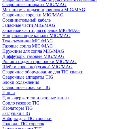
Сварочные аппараты MIG/MAG
Механизмы подачи проволоки MIG/MAG
Сварочные горелки MIG/MAG
Соединительный кабель
Запасные части MIG/MAG
Запасные части для горелок MIG/MAG
Направляющие каналы MIG/MAG
Токосъемники MIG/MAG
Газовые сопла MIG/MAG
Пружины для сопла MIG/MAG
Диффузоры газовые MIG/MAG
Ролики подачи проволоки MIG/MAG
Шейки горелок (гусаки) MIG/MAG
Сварочное оборудование для TIG сварки
Сварочные аппараты TIG
Блоки охлаждения
Сварочные горелки TIG
Цанги
Цангодержатели и газовые линзы
Сопло газовое TIG
Изоляторы TIG
Заглушки TIG
Наборы для TIG горелки
Головки TIG горелок
Запасные части TIG