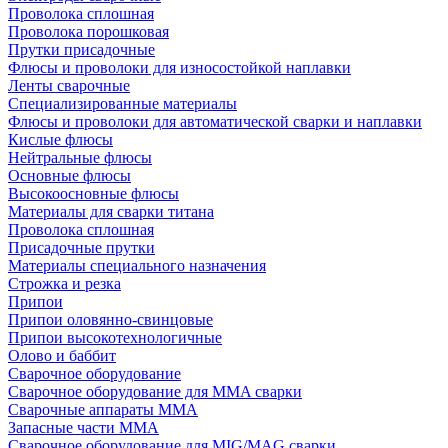
Проволока сплошная
Проволока порошковая
Прутки присадочные
Флюсы и проволоки для износостойкой наплавки
Ленты сварочные
Специализированные материалы
Флюсы и проволоки для автоматической сварки и наплавки
Кислые флюсы
Нейтральные флюсы
Основные флюсы
Высокоосновные флюсы
Материалы для сварки титана
Проволока сплошная
Присадочные прутки
Материалы специального назначения
Строжка и резка
Припои
Припои оловянно-свинцовые
Припои высокотехнологичные
Олово и баббит
Сварочное оборудование
Сварочное оборудование для MMA сварки
Сварочные аппараты MMA
Запасные части MMA
Сварочное оборудование для MIG/MAG сварки