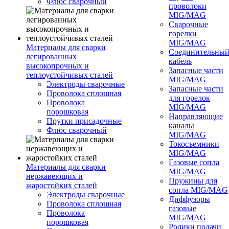
Флюс сварочный
проволоки
MIG/MAG
Сварочные
горелки
MIG/MAG
Материалы для сварки
Соединительны
легированных
кабель
высокопрочных и
Запасные части
теплоустойчивых сталей
MIG/MAG
Электроды сварочные
Запасные части
Проволока сплошная
для горелок
Проволока
MIG/MAG
порошковая
Направляющие
Прутки присадочные
каналы
Флюс сварочный
MIG/MAG
Токосъемники
MIG/MAG
Газовые сопла
Материалы для сварки
MIG/MAG
нержавеющих и
Пружины для
жаростойких сталей
сопла MIG/MAG
Электроды сварочные
Диффузоры
Проволока сплошная
газовые
Проволока
MIG/MAG
порошковая
Ролики подачи