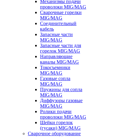
Механизмы подачи
проволоки MIG/MAG
Сварочные горелки
MIG/MAG
Соединительный
кабель
Запасные части
MIG/MAG
Запасные части для
горелок MIG/MAG
Направляющие
каналы MIG/MAG
Токосъемники
MIG/MAG
Газовые сопла
MIG/MAG
Пружины для сопла
MIG/MAG
Диффузоры газовые
MIG/MAG
Ролики подачи
проволоки MIG/MAG
Шейки горелок
(гусаки) MIG/MAG
Сварочное оборудование