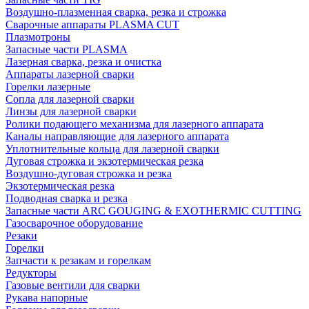
Воздушно-плазменная сварка, резка и строжка
Сварочные аппараты PLASMA CUT
Плазмотроны
Запасные части PLASMA
Лазерная сварка, резка и очистка
Аппараты лазерной сварки
Горелки лазерные
Сопла для лазерной сварки
Линзы для лазерной сварки
Ролики подающего механизма для лазерного аппарата
Каналы направляющие для лазерного аппарата
Уплотнительные кольца для лазерной сварки
Дуговая строжка и экзотермическая резка
Воздушно-дуговая строжка и резка
Экзотермическая резка
Подводная сварка и резка
Запасные части ARC GOUGING & EXOTHERMIC CUTTING
Газосварочное оборудование
Резаки
Горелки
Запчасти к резакам и горелкам
Редукторы
Газовые вентили для сварки
Рукава напорные