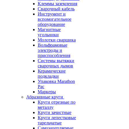
Клеммы заземления
Сварочный кабель
Инструмент и
вспомогательное
оборудование
Магнитные
угольники
Молотки сварщика
Вольфрамовые
электроды и
приспособления
Системы вытяжки
сварочных дымов
Керамические
подкладки
Упаковка Marathon
Pac
Маркеры
Абразивные круги
Круги отрезные по
металлу
Круги зачистные
Круги лепестковые
тарельчатые
Самозацепляемые