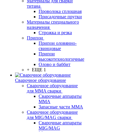
Материалы для сварки
титана
Проволока сплошная
Присадочные прутки
Материалы специального
назначения
Строжка и резка
Припои
Припои оловянно-
свинцовые
Припои
высокотехнологичные
Олово и баббит
+ ЕЩЕ 1
Сварочное оборудование
Сварочное оборудование
для MMA сварки
Сварочные аппараты
MMA
Запасные части MMA
Сварочное оборудование
для MIG/MAG сварки
Сварочные аппараты
MIG/MAG