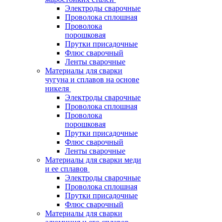
Электроды сварочные
Проволока сплошная
Проволока
порошковая
Прутки присадочные
Флюс сварочный
Ленты сварочные
Материалы для сварки
чугуна и сплавов на основе
никеля
Электроды сварочные
Проволока сплошная
Проволока
порошковая
Прутки присадочные
Флюс сварочный
Ленты сварочные
Материалы для сварки меди
и ее сплавов
Электроды сварочные
Проволока сплошная
Прутки присадочные
Флюс сварочный
Материалы для сварки