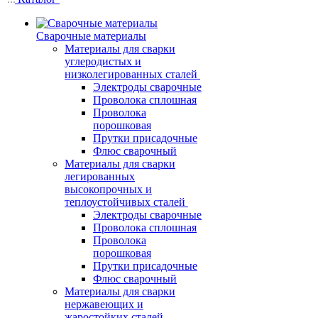
Сварочные материалы
Материалы для сварки
углеродистых и
низколегированных сталей
Электроды сварочные
Проволока сплошная
Проволока
порошковая
Прутки присадочные
Флюс сварочный
Материалы для сварки
легированных
высокопрочных и
теплоустойчивых сталей
Электроды сварочные
Проволока сплошная
Проволока
порошковая
Прутки присадочные
Флюс сварочный
Материалы для сварки
нержавеющих и
жаростойких сталей