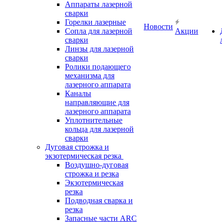
Аппараты лазерной
сварки
Горелки лазерные
Новости
Сопла для лазерной
Акции
сварки
Линзы для лазерной
сварки
Ролики подающего
механизма для
лазерного аппарата
Каналы
направляющие для
лазерного аппарата
Уплотнительные
кольца для лазерной
сварки
Дуговая строжка и
экзотермическая резка
Воздушно-дуговая
строжка и резка
Экзотермическая
резка
Подводная сварка и
резка
Запасные части ARC