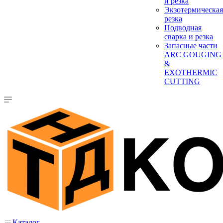
и резка
Экзотермическая
резка
Подводная
сварка и резка
Запасные части
ARC GOUGING
&
EXOTHERMIC
CUTTING
Каталог