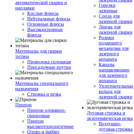
автоматической сварки и
Горелки
наплавки
лазерные
Кислые флюсы
Сопла для
Нейтральные флюсы
лазерной сварки
Основные флюсы
Линзы для
Высокоосновные
лазерной сварки
флюсы
Ролики
подающего
механизма для
Материалы для сварки
лазерного
титана
аппарата
Проволока сплошная
Каналы
Присадочные прутки
направляющие
для лазерного
аппарата
Материалы специального
Уплотнительные
назначения
кольца для
Строжка и резка
лазерной сварки
Припои
Припои оловянно-
Дуговая строжка и
свинцовые
экзотермическая резка
Припои
Воздушно-
высокотехнологичные
дуговая строжка
Олово и баббит