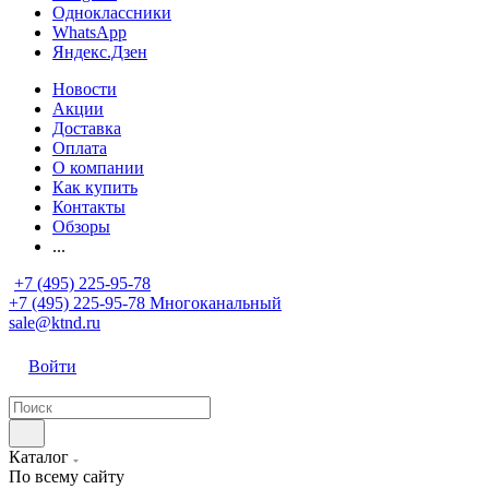
Одноклассники
WhatsApp
Яндекс.Дзен
Новости
Акции
Доставка
Оплата
О компании
Как купить
Контакты
Обзоры
...
+7 (495) 225-95-78
+7 (495) 225-95-78
Многоканальный
sale@ktnd.ru
Войти
Каталог
По всему сайту