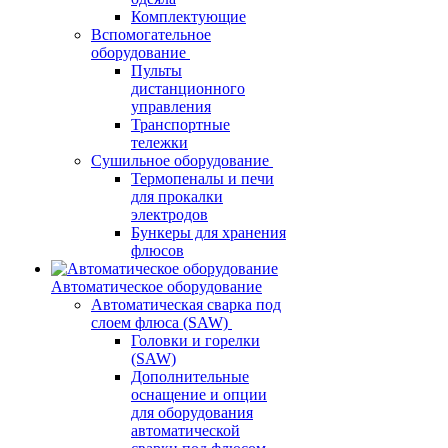
Комплектующие
Вспомогательное
оборудование
Пульты
дистанционного
управления
Транспортные
тележки
Сушильное оборудование
Термопеналы и печи
для прокалки
электродов
Бункеры для хранения
флюсов
Автоматическое оборудование
Автоматическая сварка под
слоем флюса (SAW)
Головки и горелки
(SAW)
Дополнительные
оснащение и опции
для оборудования
автоматической