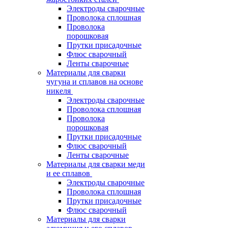
Электроды сварочные
Проволока сплошная
Проволока
порошковая
Прутки присадочные
Флюс сварочный
Ленты сварочные
Материалы для сварки
чугуна и сплавов на основе
никеля
Электроды сварочные
Проволока сплошная
Проволока
порошковая
Прутки присадочные
Флюс сварочный
Ленты сварочные
Материалы для сварки меди
и ее сплавов
Электроды сварочные
Проволока сплошная
Прутки присадочные
Флюс сварочный
Материалы для сварки