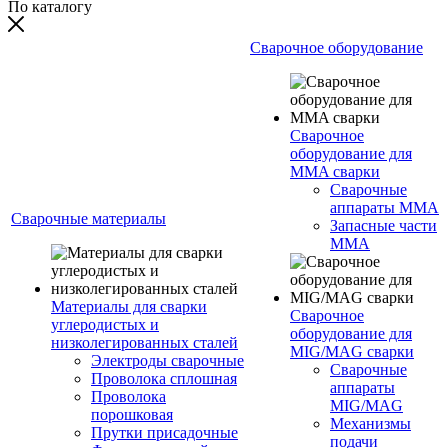
По каталогу
Сварочное оборудование
Сварочное
оборудование для
MMA сварки
Сварочные
аппараты MMA
Сварочные материалы
Запасные части
MMA
Материалы для сварки
Сварочное
углеродистых и
оборудование для
низколегированных сталей
MIG/MAG сварки
Электроды сварочные
Сварочные
Проволока сплошная
аппараты
Проволока
MIG/MAG
порошковая
Механизмы
Прутки присадочные
подачи