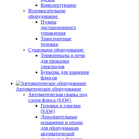
Комплектующие
Вспомогательное
оборудование
Пульты
дистанционного
управления
Транспортные
тележки
Сушильное оборудование
Термопеналы и печи
для прокалки
электродов
Бункеры для хранения
флюсов
Автоматическое оборудование
Автоматическая сварка под
слоем флюса (SAW)
Головки и горелки
(SAW)
Дополнительные
оснащение и опции
для оборудования
автоматической