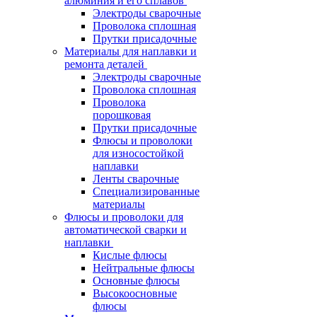
алюминия и его сплавов
Электроды сварочные
Проволока сплошная
Прутки присадочные
Материалы для наплавки и
ремонта деталей
Электроды сварочные
Проволока сплошная
Проволока
порошковая
Прутки присадочные
Флюсы и проволоки
для износостойкой
наплавки
Ленты сварочные
Специализированные
материалы
Флюсы и проволоки для
автоматической сварки и
наплавки
Кислые флюсы
Нейтральные флюсы
Основные флюсы
Высокоосновные
флюсы