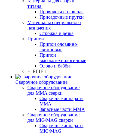
Материалы для сварки
титана
Проволока сплошная
Присадочные прутки
Материалы специального
назначения
Строжка и резка
Припои
Припои оловянно-
свинцовые
Припои
высокотехнологичные
Олово и баббит
+ ЕЩЕ 1
Сварочное оборудование
Сварочное оборудование
для MMA сварки
Сварочные аппараты
MMA
Запасные части MMA
Сварочное оборудование
для MIG/MAG сварки
Сварочные аппараты
MIG/MAG