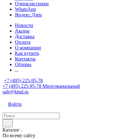
Одноклассники
WhatsApp
Яндекс.Дзен
Новости
Акции
Доставка
Оплата
О компании
Как купить
Контакты
Обзоры
...
+7 (495) 225-95-78
+7 (495) 225-95-78
Многоканальный
sale@ktnd.ru
Войти
Каталог
По всему сайту