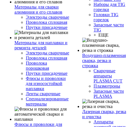
Наборы для TIG
Материалы для сварки
горелки
алюминия и его сплавов
Головки TIG
Электроды сварочные
горелок
Проволока сплошная
Запасные части
Прутки присадочные
TIG
+ ЕЩЕ
Материалы для наплавки и
ремонта деталей
Электроды сварочные
Воздушно-плазменная
Проволока сплошная
сварка, резка и
Проволока
строжка
порошковая
Сварочные
Прутки присадочные
аппараты
Флюсы и проволоки
PLASMA CUT
для износостойкой
Плазмотроны
наплавки
Запасные части
Ленты сварочные
PLASMA
Специализированные
материалы
Лазерная сварка, резка
и очистка
Аппараты
Флюсы и проволоки для
лазерной сварки