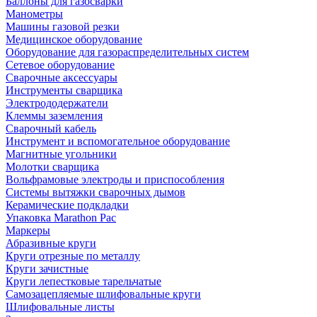
Баллоны для газосварки
Манометры
Машины газовой резки
Медицинское оборудование
Оборудование для газораспределительных систем
Сетевое оборудование
Сварочные аксессуары
Инструменты сварщика
Электрододержатели
Клеммы заземления
Сварочный кабель
Инструмент и вспомогательное оборудование
Магнитные угольники
Молотки сварщика
Вольфрамовые электроды и приспособления
Системы вытяжки сварочных дымов
Керамические подкладки
Упаковка Marathon Pac
Маркеры
Абразивные круги
Круги отрезные по металлу
Круги зачистные
Круги лепестковые тарельчатые
Самозацепляемые шлифовальные круги
Шлифовальные листы