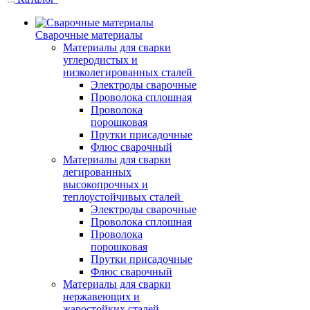
Сварочные материалы
Материалы для сварки
углеродистых и
низколегированных сталей
Электроды сварочные
Проволока сплошная
Проволока
порошковая
Прутки присадочные
Флюс сварочный
Материалы для сварки
легированных
высокопрочных и
теплоустойчивых сталей
Электроды сварочные
Проволока сплошная
Проволока
порошковая
Прутки присадочные
Флюс сварочный
Материалы для сварки
нержавеющих и
жаростойких сталей