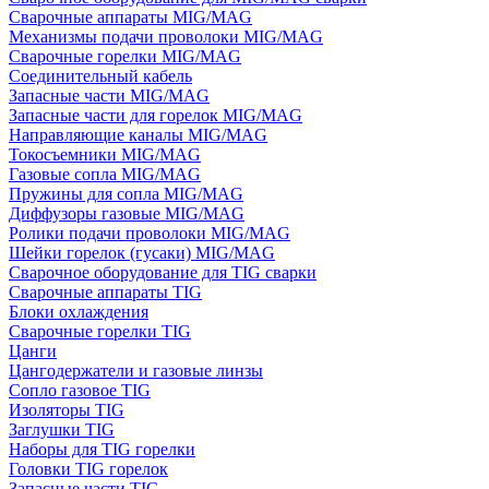
Сварочные аппараты MIG/MAG
Механизмы подачи проволоки MIG/MAG
Сварочные горелки MIG/MAG
Соединительный кабель
Запасные части MIG/MAG
Запасные части для горелок MIG/MAG
Направляющие каналы MIG/MAG
Токосъемники MIG/MAG
Газовые сопла MIG/MAG
Пружины для сопла MIG/MAG
Диффузоры газовые MIG/MAG
Ролики подачи проволоки MIG/MAG
Шейки горелок (гусаки) MIG/MAG
Сварочное оборудование для TIG сварки
Сварочные аппараты TIG
Блоки охлаждения
Сварочные горелки TIG
Цанги
Цангодержатели и газовые линзы
Сопло газовое TIG
Изоляторы TIG
Заглушки TIG
Наборы для TIG горелки
Головки TIG горелок
Запасные части TIG