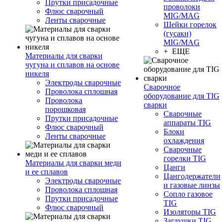
Прутки присадочные
проволоки
Флюс сварочный
MIG/MAG
Ленты сварочные
Шейки горелок
(гусаки)
MIG/MAG
+ ЕЩЕ
Материалы для сварки
чугуна и сплавов на основе
никеля
Электроды сварочные
Сварочное
Проволока сплошная
оборудование для TIG
Проволока
сварки
порошковая
Сварочные
Прутки присадочные
аппараты TIG
Флюс сварочный
Блоки
Ленты сварочные
охлаждения
Сварочные
горелки TIG
Материалы для сварки меди
Цанги
и ее сплавов
Цангодержатели
Электроды сварочные
и газовые линзы
Проволока сплошная
Сопло газовое
Прутки присадочные
TIG
Флюс сварочный
Изоляторы TIG
Заглушки TIG