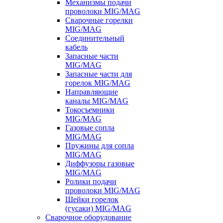
Механизмы подачи
проволоки MIG/MAG
Сварочные горелки
MIG/MAG
Соединительный
кабель
Запасные части
MIG/MAG
Запасные части для
горелок MIG/MAG
Направляющие
каналы MIG/MAG
Токосъемники
MIG/MAG
Газовые сопла
MIG/MAG
Пружины для сопла
MIG/MAG
Диффузоры газовые
MIG/MAG
Ролики подачи
проволоки MIG/MAG
Шейки горелок
(гусаки) MIG/MAG
Сварочное оборудование