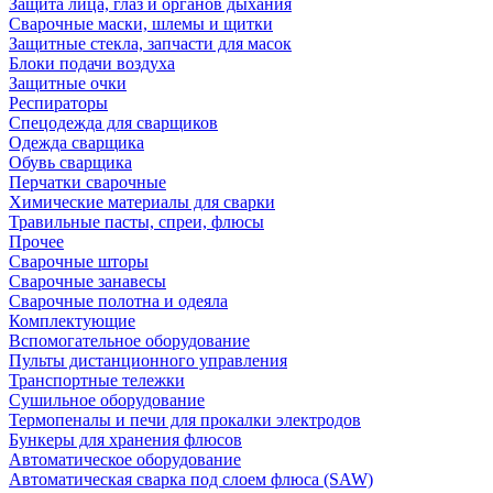
Защита лица, глаз и органов дыхания
Сварочные маски, шлемы и щитки
Защитные стекла, запчасти для масок
Блоки подачи воздуха
Защитные очки
Респираторы
Спецодежда для сварщиков
Одежда сварщика
Обувь сварщика
Перчатки сварочные
Химические материалы для сварки
Травильные пасты, спреи, флюсы
Прочее
Сварочные шторы
Сварочные занавесы
Сварочные полотна и одеяла
Комплектующие
Вспомогательное оборудование
Пульты дистанционного управления
Транспортные тележки
Сушильное оборудование
Термопеналы и печи для прокалки электродов
Бункеры для хранения флюсов
Автоматическое оборудование
Автоматическая сварка под слоем флюса (SAW)