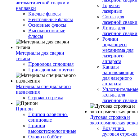
автоматической сварки и
Горелки
наплавки
лазерные
Кислые флюсы
Сопла для
Нейтральные флюсы
лазерной сварки
Основные флюсы
Линзы для
Высокоосновные
лазерной сварки
флюсы
Ролики
подающего
механизма для
Материалы для сварки
лазерного
титана
аппарата
Проволока сплошная
Каналы
Присадочные прутки
направляющие
для лазерного
аппарата
Материалы специального
Уплотнительные
назначения
кольца для
Строжка и резка
лазерной сварки
Припои
Припои оловянно-
Дуговая строжка и
свинцовые
экзотермическая резка
Припои
Воздушно-
высокотехнологичные
дуговая строжка
Олово и баббит