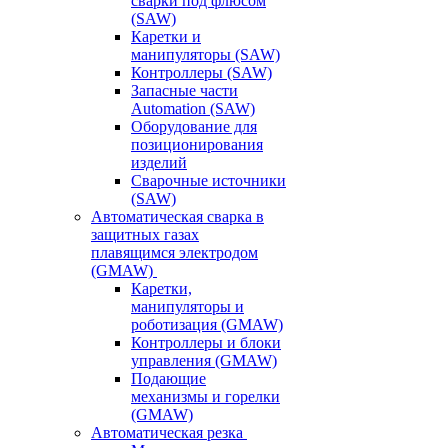
сварки под флюсом
(SAW)
Каретки и
манипуляторы (SAW)
Контроллеры (SAW)
Запасные части
Automation (SAW)
Оборудование для
позиционирования
изделий
Сварочные источники
(SAW)
Автоматическая сварка в
защитных газах
плавящимся электродом
(GMAW)
Каретки,
манипуляторы и
роботизация (GMAW)
Контроллеры и блоки
управления (GMAW)
Подающие
механизмы и горелки
(GMAW)
Автоматическая резка