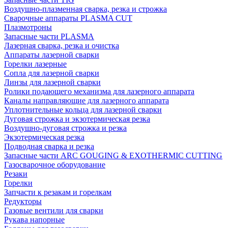
Воздушно-плазменная сварка, резка и строжка
Сварочные аппараты PLASMA CUT
Плазмотроны
Запасные части PLASMA
Лазерная сварка, резка и очистка
Аппараты лазерной сварки
Горелки лазерные
Сопла для лазерной сварки
Линзы для лазерной сварки
Ролики подающего механизма для лазерного аппарата
Каналы направляющие для лазерного аппарата
Уплотнительные кольца для лазерной сварки
Дуговая строжка и экзотермическая резка
Воздушно-дуговая строжка и резка
Экзотермическая резка
Подводная сварка и резка
Запасные части ARC GOUGING & EXOTHERMIC CUTTING
Газосварочное оборудование
Резаки
Горелки
Запчасти к резакам и горелкам
Редукторы
Газовые вентили для сварки
Рукава напорные