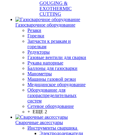
GOUGING &
EXOTHERMIC
CUTTING
Газосварочное оборудование
Резаки
Горелки
Запчасти к резакам и
горелкам
Редукторы
Газовые вентили для сварки
Рукава напорные
Баллоны для газосварки
Манометры
Машины газовой резки
Медицинское оборудование
Оборудование для
газораспределительных
систем
Сетевое оборудование
+ ЕЩЕ 2
Сварочные аксессуары
Инструменты сварщика
Электрододержатели