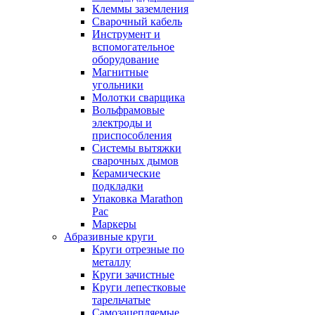
Клеммы заземления
Сварочный кабель
Инструмент и
вспомогательное
оборудование
Магнитные
угольники
Молотки сварщика
Вольфрамовые
электроды и
приспособления
Системы вытяжки
сварочных дымов
Керамические
подкладки
Упаковка Marathon
Pac
Маркеры
Абразивные круги
Круги отрезные по
металлу
Круги зачистные
Круги лепестковые
тарельчатые
Самозацепляемые