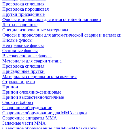
Проволока сплошная
Проволока порошковая
Прутки присадочные
Флюсы и проволоки для износостойкой наплавки
Ленты сварочные
Специализированные материалы
Флюсы и проволоки для автоматической сварки и наплавки
Кислые флюсы
Нейтральные флюсы
Основные флюсы
Высокоосновные флюсы
Материалы для сварки титана
Проволока сплошная
Присадочные прутки
Материалы специального назначения
Строжка и резка
Припои
Припои оловянно-свинцовые
Припои высокотехнологичные
Олово и баббит
Сварочное оборудование
Сварочное оборудование для MMA сварки
Сварочные аппараты MMA
Запасные части MMA
Сварочное оборудование для MIG/MAG сварки