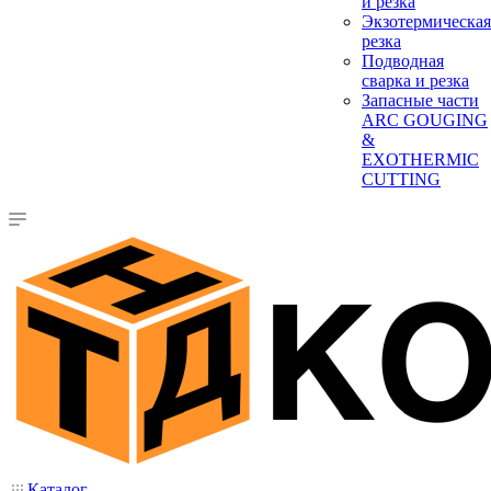
и резка
Экзотермическая
резка
Подводная
сварка и резка
Запасные части
ARC GOUGING
&
EXOTHERMIC
CUTTING
Каталог