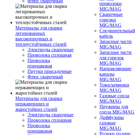
Флюс сварочный
проволоки
MIG/MAG
Сварочные
горелки
MIG/MAG
Материалы для сварки
Соединительны
легированных
кабель
высокопрочных и
Запасные части
теплоустойчивых сталей
MIG/MAG
Электроды сварочные
Запасные части
Проволока сплошная
для горелок
Проволока
MIG/MAG
порошковая
Направляющие
Прутки присадочные
каналы
Флюс сварочный
MIG/MAG
Токосъемники
MIG/MAG
Газовые сопла
Материалы для сварки
MIG/MAG
нержавеющих и
Пружины для
жаростойких сталей
сопла MIG/MAG
Электроды сварочные
Диффузоры
Проволока сплошная
газовые
Проволока
MIG/MAG
порошковая
Ролики подачи