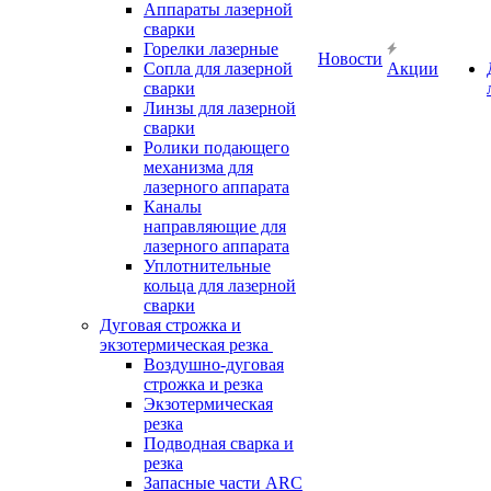
Аппараты лазерной
сварки
Горелки лазерные
Новости
Сопла для лазерной
Акции
сварки
Линзы для лазерной
сварки
Ролики подающего
механизма для
лазерного аппарата
Каналы
направляющие для
лазерного аппарата
Уплотнительные
кольца для лазерной
сварки
Дуговая строжка и
экзотермическая резка
Воздушно-дуговая
строжка и резка
Экзотермическая
резка
Подводная сварка и
резка
Запасные части ARC