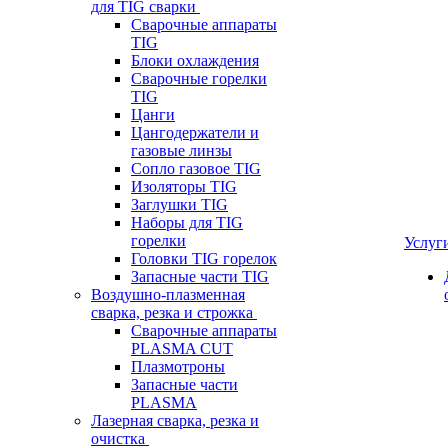
для TIG сварки
Сварочные аппараты
TIG
Блоки охлаждения
Сварочные горелки
TIG
Цанги
Цангодержатели и
газовые линзы
Сопло газовое TIG
Изоляторы TIG
Заглушки TIG
Наборы для TIG
горелки
Услуг
Головки TIG горелок
Запасные части TIG
Воздушно-плазменная
сварка, резка и строжка
Сварочные аппараты
PLASMA CUT
Плазмотроны
Запасные части
PLASMA
Лазерная сварка, резка и
очистка