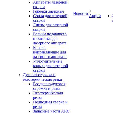
Аппараты лазерной
сварки
Горелки лазерные
Новости
Сопла для лазерной
Акции
сварки
Линзы для лазерной
сварки
Ролики подающего
механизма для
лазерного аппарата
Каналы
направляющие для
лазерного аппарата
Уплотнительные
кольца для лазерной
сварки
Дуговая строжка и
экзотермическая резка
Воздушно-дуговая
строжка и резка
Экзотермическая
резка
Подводная сварка и
резка
Запасные части ARC