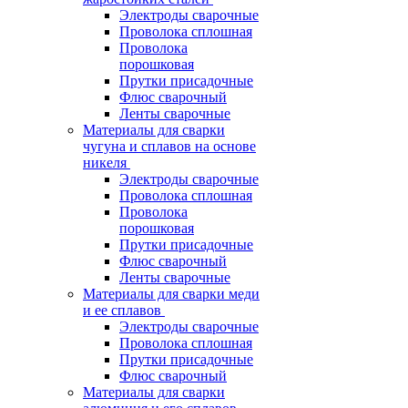
Электроды сварочные
Проволока сплошная
Проволока
порошковая
Прутки присадочные
Флюс сварочный
Ленты сварочные
Материалы для сварки
чугуна и сплавов на основе
никеля
Электроды сварочные
Проволока сплошная
Проволока
порошковая
Прутки присадочные
Флюс сварочный
Ленты сварочные
Материалы для сварки меди
и ее сплавов
Электроды сварочные
Проволока сплошная
Прутки присадочные
Флюс сварочный
Материалы для сварки