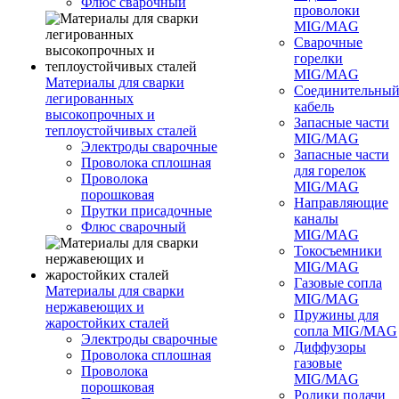
Флюс сварочный
проволоки
MIG/MAG
Сварочные
горелки
MIG/MAG
Материалы для сварки
Соединительны
легированных
кабель
высокопрочных и
Запасные части
теплоустойчивых сталей
MIG/MAG
Электроды сварочные
Запасные части
Проволока сплошная
для горелок
Проволока
MIG/MAG
порошковая
Направляющие
Прутки присадочные
каналы
Флюс сварочный
MIG/MAG
Токосъемники
MIG/MAG
Газовые сопла
Материалы для сварки
MIG/MAG
нержавеющих и
Пружины для
жаростойких сталей
сопла MIG/MAG
Электроды сварочные
Диффузоры
Проволока сплошная
газовые
Проволока
MIG/MAG
порошковая
Ролики подачи