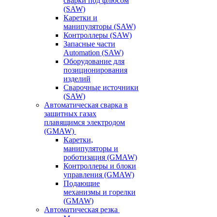
сварки под флюсом
(SAW)
Каретки и
манипуляторы (SAW)
Контроллеры (SAW)
Запасные части
Automation (SAW)
Оборудование для
позиционирования
изделий
Сварочные источники
(SAW)
Автоматическая сварка в
защитных газах
плавящимся электродом
(GMAW)
Каретки,
манипуляторы и
роботизация (GMAW)
Контроллеры и блоки
управления (GMAW)
Подающие
механизмы и горелки
(GMAW)
Автоматическая резка