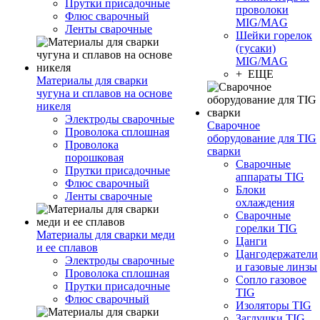
Прутки присадочные
проволоки
Флюс сварочный
MIG/MAG
Ленты сварочные
Шейки горелок
(гусаки)
MIG/MAG
+ ЕЩЕ
Материалы для сварки
чугуна и сплавов на основе
никеля
Электроды сварочные
Сварочное
Проволока сплошная
оборудование для TIG
Проволока
сварки
порошковая
Сварочные
Прутки присадочные
аппараты TIG
Флюс сварочный
Блоки
Ленты сварочные
охлаждения
Сварочные
горелки TIG
Материалы для сварки меди
Цанги
и ее сплавов
Цангодержатели
Электроды сварочные
и газовые линзы
Проволока сплошная
Сопло газовое
Прутки присадочные
TIG
Флюс сварочный
Изоляторы TIG
Заглушки TIG