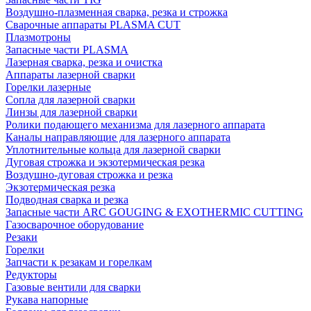
Воздушно-плазменная сварка, резка и строжка
Сварочные аппараты PLASMA CUT
Плазмотроны
Запасные части PLASMA
Лазерная сварка, резка и очистка
Аппараты лазерной сварки
Горелки лазерные
Сопла для лазерной сварки
Линзы для лазерной сварки
Ролики подающего механизма для лазерного аппарата
Каналы направляющие для лазерного аппарата
Уплотнительные кольца для лазерной сварки
Дуговая строжка и экзотермическая резка
Воздушно-дуговая строжка и резка
Экзотермическая резка
Подводная сварка и резка
Запасные части ARC GOUGING & EXOTHERMIC CUTTING
Газосварочное оборудование
Резаки
Горелки
Запчасти к резакам и горелкам
Редукторы
Газовые вентили для сварки
Рукава напорные