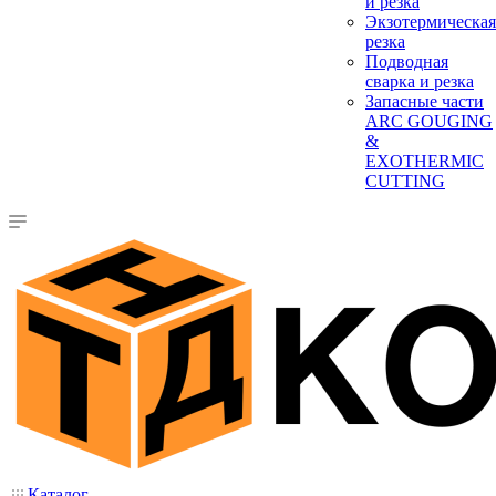
и резка
Экзотермическая
резка
Подводная
сварка и резка
Запасные части
ARC GOUGING
&
EXOTHERMIC
CUTTING
Каталог