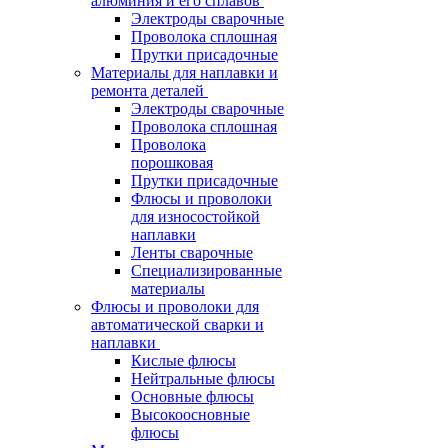
алюминия и его сплавов
Электроды сварочные
Проволока сплошная
Прутки присадочные
Материалы для наплавки и
ремонта деталей
Электроды сварочные
Проволока сплошная
Проволока
порошковая
Прутки присадочные
Флюсы и проволоки
для износостойкой
наплавки
Ленты сварочные
Специализированные
материалы
Флюсы и проволоки для
автоматической сварки и
наплавки
Кислые флюсы
Нейтральные флюсы
Основные флюсы
Высокоосновные
флюсы