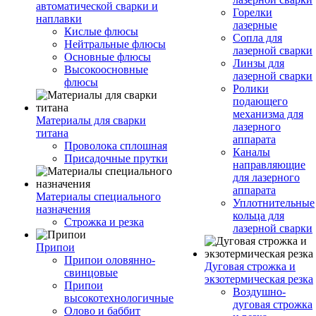
автоматической сварки и
Горелки
наплавки
лазерные
Кислые флюсы
Сопла для
Нейтральные флюсы
лазерной сварки
Основные флюсы
Линзы для
Высокоосновные
лазерной сварки
флюсы
Ролики
подающего
механизма для
Материалы для сварки
лазерного
титана
аппарата
Проволока сплошная
Каналы
Присадочные прутки
направляющие
для лазерного
аппарата
Материалы специального
Уплотнительные
назначения
кольца для
Строжка и резка
лазерной сварки
Припои
Припои оловянно-
Дуговая строжка и
свинцовые
экзотермическая резка
Припои
Воздушно-
высокотехнологичные
дуговая строжка
Олово и баббит