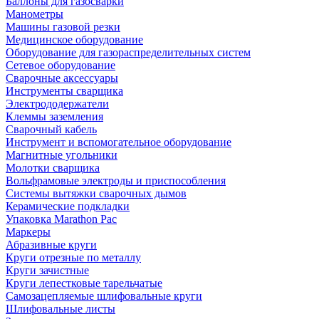
Баллоны для газосварки
Манометры
Машины газовой резки
Медицинское оборудование
Оборудование для газораспределительных систем
Сетевое оборудование
Сварочные аксессуары
Инструменты сварщика
Электрододержатели
Клеммы заземления
Сварочный кабель
Инструмент и вспомогательное оборудование
Магнитные угольники
Молотки сварщика
Вольфрамовые электроды и приспособления
Системы вытяжки сварочных дымов
Керамические подкладки
Упаковка Marathon Pac
Маркеры
Абразивные круги
Круги отрезные по металлу
Круги зачистные
Круги лепестковые тарельчатые
Самозацепляемые шлифовальные круги
Шлифовальные листы