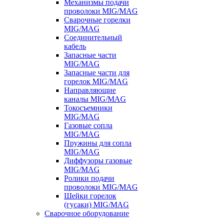
Механизмы подачи
проволоки MIG/MAG
Сварочные горелки
MIG/MAG
Соединительный
кабель
Запасные части
MIG/MAG
Запасные части для
горелок MIG/MAG
Направляющие
каналы MIG/MAG
Токосъемники
MIG/MAG
Газовые сопла
MIG/MAG
Пружины для сопла
MIG/MAG
Диффузоры газовые
MIG/MAG
Ролики подачи
проволоки MIG/MAG
Шейки горелок
(гусаки) MIG/MAG
Сварочное оборудование