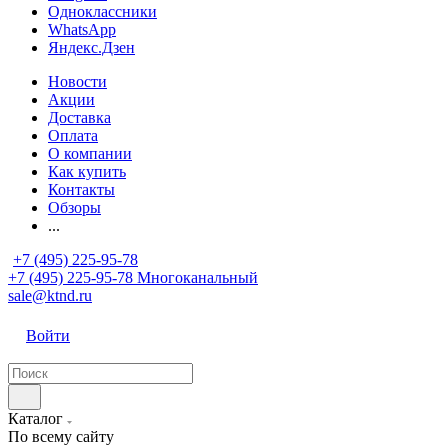
Одноклассники
WhatsApp
Яндекс.Дзен
Новости
Акции
Доставка
Оплата
О компании
Как купить
Контакты
Обзоры
...
+7 (495) 225-95-78
+7 (495) 225-95-78
Многоканальный
sale@ktnd.ru
Войти
Каталог
По всему сайту