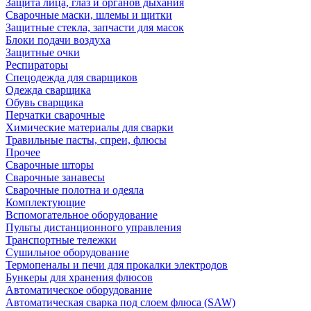
Защита лица, глаз и органов дыхания
Сварочные маски, шлемы и щитки
Защитные стекла, запчасти для масок
Блоки подачи воздуха
Защитные очки
Респираторы
Спецодежда для сварщиков
Одежда сварщика
Обувь сварщика
Перчатки сварочные
Химические материалы для сварки
Травильные пасты, спреи, флюсы
Прочее
Сварочные шторы
Сварочные занавесы
Сварочные полотна и одеяла
Комплектующие
Вспомогательное оборудование
Пульты дистанционного управления
Транспортные тележки
Сушильное оборудование
Термопеналы и печи для прокалки электродов
Бункеры для хранения флюсов
Автоматическое оборудование
Автоматическая сварка под слоем флюса (SAW)