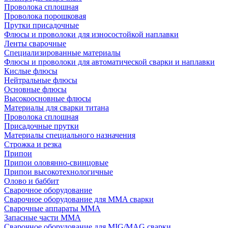
Проволока сплошная
Проволока порошковая
Прутки присадочные
Флюсы и проволоки для износостойкой наплавки
Ленты сварочные
Специализированные материалы
Флюсы и проволоки для автоматической сварки и наплавки
Кислые флюсы
Нейтральные флюсы
Основные флюсы
Высокоосновные флюсы
Материалы для сварки титана
Проволока сплошная
Присадочные прутки
Материалы специального назначения
Строжка и резка
Припои
Припои оловянно-свинцовые
Припои высокотехнологичные
Олово и баббит
Сварочное оборудование
Сварочное оборудование для MMA сварки
Сварочные аппараты MMA
Запасные части MMA
Сварочное оборудование для MIG/MAG сварки