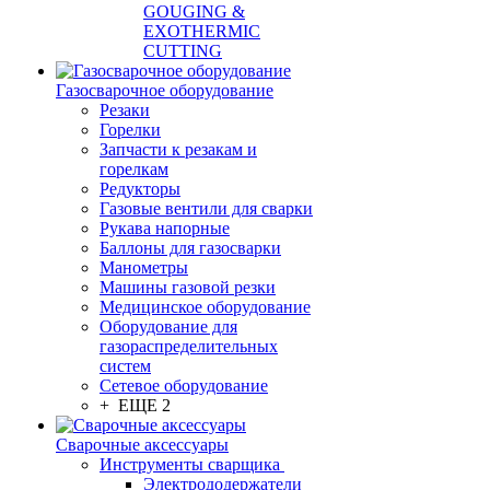
GOUGING &
EXOTHERMIC
CUTTING
Газосварочное оборудование
Резаки
Горелки
Запчасти к резакам и
горелкам
Редукторы
Газовые вентили для сварки
Рукава напорные
Баллоны для газосварки
Манометры
Машины газовой резки
Медицинское оборудование
Оборудование для
газораспределительных
систем
Сетевое оборудование
+ ЕЩЕ 2
Сварочные аксессуары
Инструменты сварщика
Электрододержатели