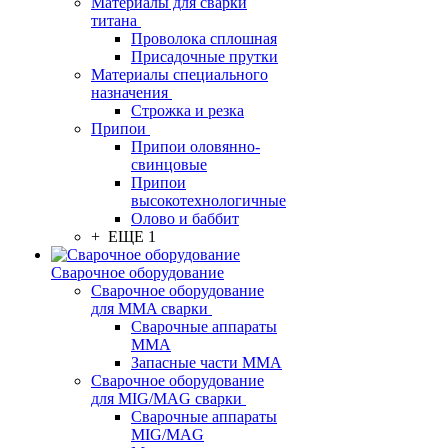
Материалы для сварки
титана
Проволока сплошная
Присадочные прутки
Материалы специального
назначения
Строжка и резка
Припои
Припои оловянно-
свинцовые
Припои
высокотехнологичные
Олово и баббит
+ ЕЩЕ 1
Сварочное оборудование
Сварочное оборудование
для MMA сварки
Сварочные аппараты
MMA
Запасные части MMA
Сварочное оборудование
для MIG/MAG сварки
Сварочные аппараты
MIG/MAG