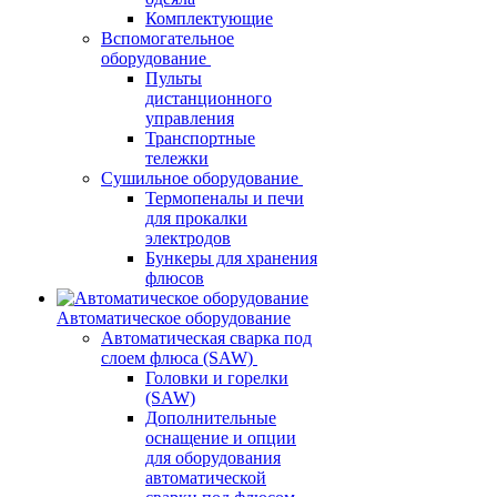
Комплектующие
Вспомогательное
оборудование
Пульты
дистанционного
управления
Транспортные
тележки
Сушильное оборудование
Термопеналы и печи
для прокалки
электродов
Бункеры для хранения
флюсов
Автоматическое оборудование
Автоматическая сварка под
слоем флюса (SAW)
Головки и горелки
(SAW)
Дополнительные
оснащение и опции
для оборудования
автоматической