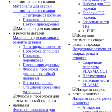
Наборы для TIG
Материалы для сварки
горелки
алюминия и его сплавов
Головки TIG
Электроды сварочные
горелок
Проволока сплошная
Запасные части
Прутки присадочные
TIG
+ ЕЩЕ
Материалы для наплавки и
ремонта деталей
Электроды сварочные
Воздушно-плазменная
Проволока сплошная
сварка, резка и
Проволока
строжка
порошковая
Сварочные
Прутки присадочные
аппараты
Флюсы и проволоки
PLASMA CUT
для износостойкой
Плазмотроны
наплавки
Запасные части
Ленты сварочные
PLASMA
Специализированные
материалы
Лазерная сварка, резка
и очистка
Аппараты
Флюсы и проволоки для
лазерной сварки