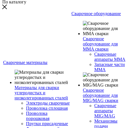
По каталогу
Сварочное оборудование
Сварочное
оборудование для
MMA сварки
Сварочные
аппараты MMA
Сварочные материалы
Запасные части
MMA
Материалы для сварки
Сварочное
углеродистых и
оборудование для
низколегированных сталей
MIG/MAG сварки
Электроды сварочные
Сварочные
Проволока сплошная
аппараты
Проволока
MIG/MAG
порошковая
Механизмы
Прутки присадочные
подачи