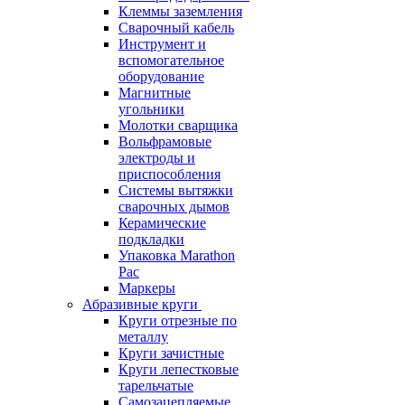
Клеммы заземления
Сварочный кабель
Инструмент и
вспомогательное
оборудование
Магнитные
угольники
Молотки сварщика
Вольфрамовые
электроды и
приспособления
Системы вытяжки
сварочных дымов
Керамические
подкладки
Упаковка Marathon
Pac
Маркеры
Абразивные круги
Круги отрезные по
металлу
Круги зачистные
Круги лепестковые
тарельчатые
Самозацепляемые