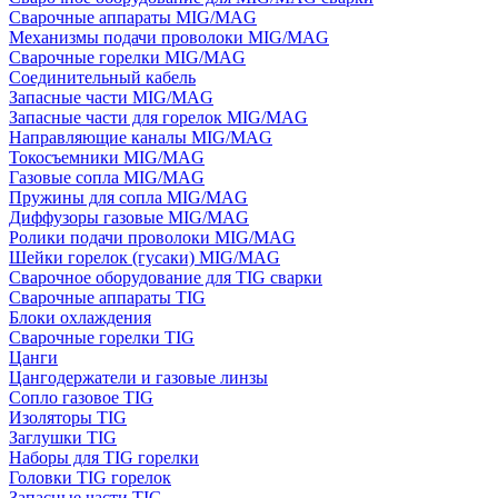
Сварочные аппараты MIG/MAG
Механизмы подачи проволоки MIG/MAG
Сварочные горелки MIG/MAG
Соединительный кабель
Запасные части MIG/MAG
Запасные части для горелок MIG/MAG
Направляющие каналы MIG/MAG
Токосъемники MIG/MAG
Газовые сопла MIG/MAG
Пружины для сопла MIG/MAG
Диффузоры газовые MIG/MAG
Ролики подачи проволоки MIG/MAG
Шейки горелок (гусаки) MIG/MAG
Сварочное оборудование для TIG сварки
Сварочные аппараты TIG
Блоки охлаждения
Сварочные горелки TIG
Цанги
Цангодержатели и газовые линзы
Сопло газовое TIG
Изоляторы TIG
Заглушки TIG
Наборы для TIG горелки
Головки TIG горелок
Запасные части TIG