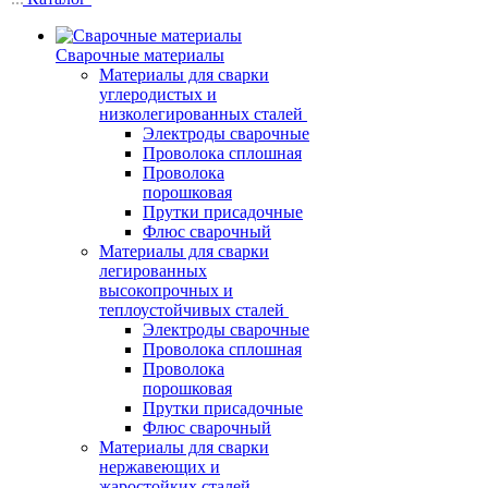
Сварочные материалы
Материалы для сварки
углеродистых и
низколегированных сталей
Электроды сварочные
Проволока сплошная
Проволока
порошковая
Прутки присадочные
Флюс сварочный
Материалы для сварки
легированных
высокопрочных и
теплоустойчивых сталей
Электроды сварочные
Проволока сплошная
Проволока
порошковая
Прутки присадочные
Флюс сварочный
Материалы для сварки
нержавеющих и
жаростойких сталей