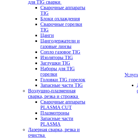
для TIG сварки
Сварочные аппараты
TIG
Блоки охлаждения
Сварочные горелки
TIG
Цанги
Цангодержатели и
газовые линзы
Сопло газовое TIG
Изоляторы TIG
Заглушки TIG
Наборы для TIG
горелки
Услуг
Головки TIG горелок
Запасные части TIG
Воздушно-плазменная
сварка, резка и строжка
Сварочные аппараты
PLASMA CUT
Плазмотроны
Запасные части
PLASMA
Лазерная сварка, резка и
очистка